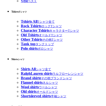
Vest
ベスト
Tshirts
Tシャツ
Tshirts All
Tシャツ全て
Rock Tshirts
ロックTシャツ
Character Tshirts
キャラクターTシャツ
Old Tshirts
オールドTシャツ
Other Tshirts
その他Tシャツ
Tank top
タンクトップ
Polo shirts
ポロシャツ
Shirts
シャツ
Shirts All
シャツ全て
RalphLauren shirts
ラルフローレンシャツ
Brand shirte
その他ブランドシャツ
Flannel shirts
ネルシャツ
Wool shirts
ウールシャツ
Old shirts
オールドシャツ
Shortsleeved shirts
半袖シャツ