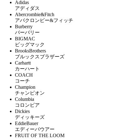
Adidas
アディダス
Abercrombie&Fitch
アバクロンビー&フィッチ
Burberry
バーバリー
BIGMAC
ビッグマック
BrooksBrothers
ブルックスブラザーズ
Carhartt
カーハート
COACH
コーチ
Champion
チャンピオン
Columbia
コロンビア
Dickies
ディッキーズ
EddieBauer
エディーバウアー
FRUIT OF THE LOOM