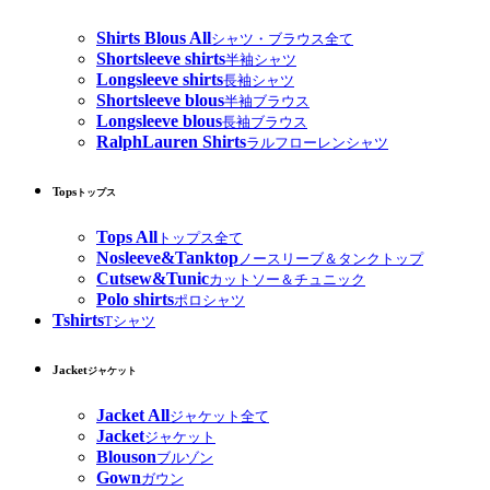
Shirts Blous All
シャツ・ブラウス全て
Shortsleeve shirts
半袖シャツ
Longsleeve shirts
長袖シャツ
Shortsleeve blous
半袖ブラウス
Longsleeve blous
長袖ブラウス
RalphLauren Shirts
ラルフローレンシャツ
Tops
トップス
Tops All
トップス全て
Nosleeve&Tanktop
ノースリーブ＆タンクトップ
Cutsew&Tunic
カットソー＆チュニック
Polo shirts
ポロシャツ
Tshirts
Tシャツ
Jacket
ジャケット
Jacket All
ジャケット全て
Jacket
ジャケット
Blouson
ブルゾン
Gown
ガウン