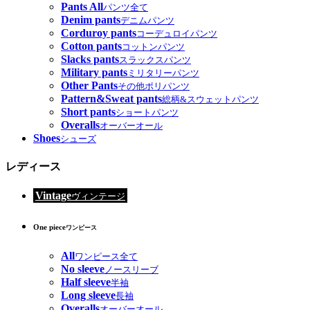
Pants All
パンツ全て
Denim pants
デニムパンツ
Corduroy pants
コーデュロイパンツ
Cotton pants
コットンパンツ
Slacks pants
スラックスパンツ
Military pants
ミリタリーパンツ
Other Pants
その他ポリパンツ
Pattern&Sweat pants
総柄&スウェットパンツ
Short pants
ショートパンツ
Overalls
オーバーオール
Shoes
シューズ
レディース
Vintage
ヴィンテージ
One piece
ワンピース
All
ワンピース全て
No sleeve
ノースリーブ
Half sleeve
半袖
Long sleeve
長袖
Overalls
オーバーオール