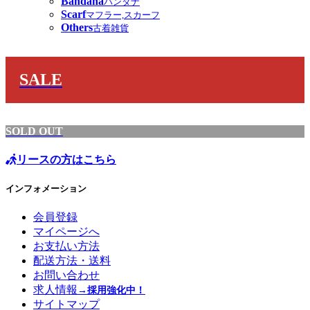
Bandana
バンダナ
Scarf
マフラー,スカーフ
Others
古着雑貨
SALE
SOLD OUT
リースの方はこちら
インフォメーション
会員登録
マイページへ
お支払い方法
配送方法・送料
お問い合わせ
求人情報
→採用強化中！
サイトマップ