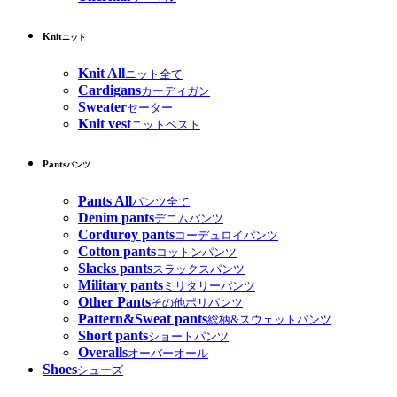
Knit
ニット
Knit All
ニット全て
Cardigans
カーディガン
Sweater
セーター
Knit vest
ニットベスト
Pants
パンツ
Pants All
パンツ全て
Denim pants
デニムパンツ
Corduroy pants
コーデュロイパンツ
Cotton pants
コットンパンツ
Slacks pants
スラックスパンツ
Military pants
ミリタリーパンツ
Other Pants
その他ポリパンツ
Pattern&Sweat pants
総柄&スウェットパンツ
Short pants
ショートパンツ
Overalls
オーバーオール
Shoes
シューズ