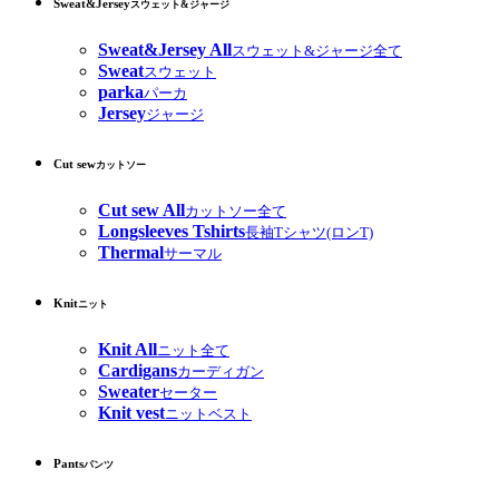
Sweat&Jersey
スウェット&ジャージ
Sweat&Jersey All
スウェット&ジャージ全て
Sweat
スウェット
parka
パーカ
Jersey
ジャージ
Cut sew
カットソー
Cut sew All
カットソー全て
Longsleeves Tshirts
長袖Tシャツ(ロンT)
Thermal
サーマル
Knit
ニット
Knit All
ニット全て
Cardigans
カーディガン
Sweater
セーター
Knit vest
ニットベスト
Pants
パンツ