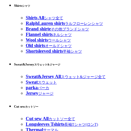
Shirts
シャツ
Shirts All
シャツ全て
RalphLauren shirts
ラルフローレンシャツ
Brand shirte
その他ブランドシャツ
Flannel shirts
ネルシャツ
Wool shirts
ウールシャツ
Old shirts
オールドシャツ
Shortsleeved shirts
半袖シャツ
Sweat&Jersey
スウェット&ジャージ
Sweat&Jersey All
スウェット&ジャージ全て
Sweat
スウェット
parka
パーカ
Jersey
ジャージ
Cut sew
カットソー
Cut sew All
カットソー全て
Longsleeves Tshirts
長袖Tシャツ(ロンT)
Thermal
サーマル