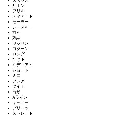
スタッズ
リボン
フリル
ティアード
セーラー
シースルー
前V
刺繍
ワッペン
コクーン
ロング
ひざ下
ミディアム
ショート
ミニ
フレア
タイト
台形
Aライン
ギャザー
プリーツ
ストレート