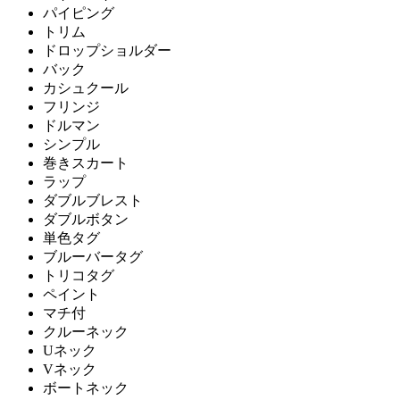
パイピング
トリム
ドロップショルダー
バック
カシュクール
フリンジ
ドルマン
シンプル
巻きスカート
ラップ
ダブルブレスト
ダブルボタン
単色タグ
ブルーバータグ
トリコタグ
ペイント
マチ付
クルーネック
Uネック
Vネック
ボートネック