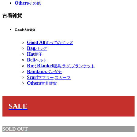
Others
その他
古着雑貨
Goods
古着雑貨
Good All
すべてのグッズ
Bag
バッグ
Hat
帽子
Belt
ベルト
Rug Blanket
寝具,ラグ,ブランケット
Bandana
バンダナ
Scarf
マフラー,スカーフ
Others
古着雑貨
SALE
SOLD OUT