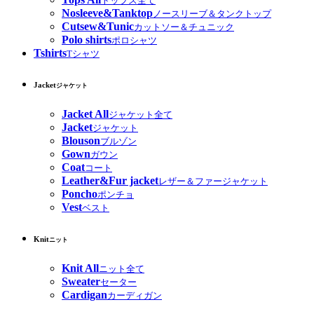
トップス全て
Nosleeve&Tanktop
ノースリーブ＆タンクトップ
Cutsew&Tunic
カットソー＆チュニック
Polo shirts
ポロシャツ
Tshirts
Tシャツ
Jacket
ジャケット
Jacket All
ジャケット全て
Jacket
ジャケット
Blouson
ブルゾン
Gown
ガウン
Coat
コート
Leather&Fur jacket
レザー＆ファージャケット
Poncho
ポンチョ
Vest
ベスト
Knit
ニット
Knit All
ニット全て
Sweater
セーター
Cardigan
カーディガン