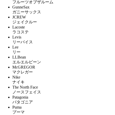
フルーツオブザルーム
GunneSax
ガニーサックス
JCREW
ジェイクルー
Lacoste
ラコステ
Levis
リーバイス
Lee
リー
LLBean
エルエルビーン
McGREGOR
マクレガー
Nike
ナイキ
The North Face
ノースフェイス
Patagonia
パタゴニア
Puma
プーマ