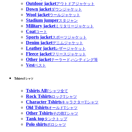
Outdoor jacket
アウトドアジャケット
Down jacket
ダウンジャケット
Wool jacket
ウールジャケット
Stadium jumper
スタジャン
Military jacket
ミリタリージャケット
Coat
コート
Sports jacket
スポーツジャケット
Denim jacket
デニムジャケット
Leather jacket
レザージャケット
Fleece jacket
フリースジャケット
Other jacket
テーラード,ハンティング等
Vest
ベスト
Tshirts
Tシャツ
Tshirts All
Tシャツ全て
Rock Tshirts
ロックTシャツ
Character Tshirts
キャラクターTシャツ
Old Tshirts
オールドTシャツ
Other Tshirts
その他Tシャツ
Tank top
タンクトップ
Polo shirts
ポロシャツ