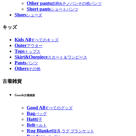
Other pants
総柄&チノパンその他パンツ
Short pants
ショートパンツ
Shoes
シューズ
キッズ
Kids All
すべてのキッズ
Outer
アウター
Tops
トップス
Skirt&Onepiece
スカート＆ワンピース
Pants
パンツ
Others
その他
古着雑貨
Goods
古着雑貨
Good All
すべてのグッズ
Bag
バッグ
Hat
帽子
Belt
ベルト
Rug Blanket
寝具,ラグ,ブランケット