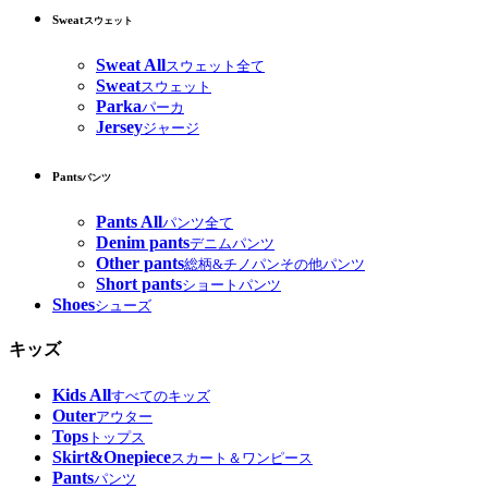
Sweat
スウェット
Sweat All
スウェット全て
Sweat
スウェット
Parka
パーカ
Jersey
ジャージ
Pants
パンツ
Pants All
パンツ全て
Denim pants
デニムパンツ
Other pants
総柄&チノパンその他パンツ
Short pants
ショートパンツ
Shoes
シューズ
キッズ
Kids All
すべてのキッズ
Outer
アウター
Tops
トップス
Skirt&Onepiece
スカート＆ワンピース
Pants
パンツ