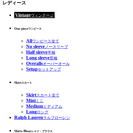
レディース
Vintage
ヴィンテージ
One piece
ワンピース
All
ワンピース全て
No sleeve
ノースリーブ
Half sleeve
半袖
Long sleeve
長袖
Overalls
オーバーオール
Setup
セットアップ
Skirt
スカート
Skirt
スカート全て
Mini
ミニ
Medium
ミディアム
Long
ロング
Ralph Lauren
ラルフローレン
Shirts Blous
シャツ・ブラウス