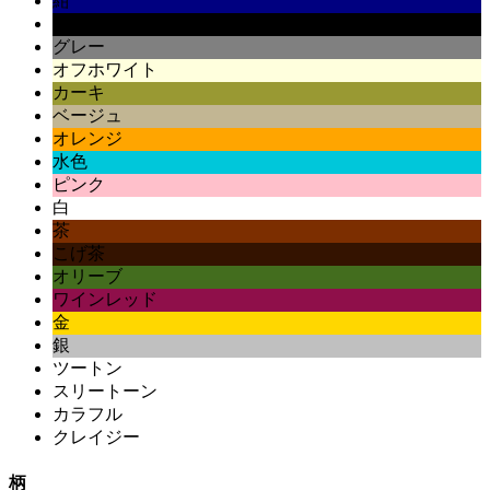
紺
黒
グレー
オフホワイト
カーキ
ベージュ
オレンジ
水色
ピンク
白
茶
こげ茶
オリーブ
ワインレッド
金
銀
ツートン
スリートーン
カラフル
クレイジー
柄