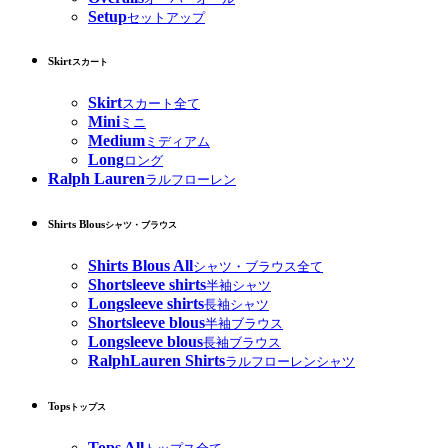
Setup
セットアップ
Skirt
スカート
Skirt
スカート全て
Mini
ミニ
Medium
ミディアム
Long
ロング
Ralph Lauren
ラルフローレン
Shirts Blous
シャツ・ブラウス
Shirts Blous All
シャツ・ブラウス全て
Shortsleeve shirts
半袖シャツ
Longsleeve shirts
長袖シャツ
Shortsleeve blous
半袖ブラウス
Longsleeve blous
長袖ブラウス
RalphLauren Shirts
ラルフローレンシャツ
Tops
トップス
Tops All