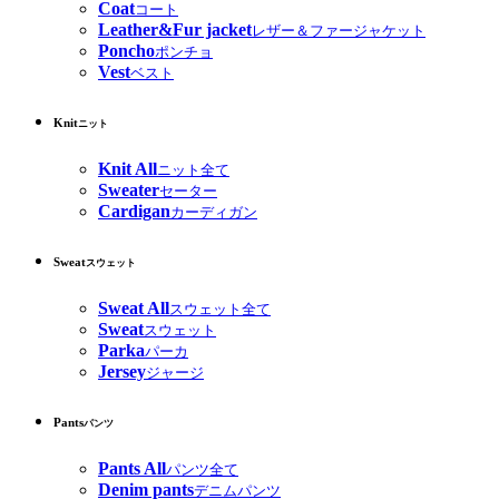
Coat
コート
Leather&Fur jacket
レザー＆ファージャケット
Poncho
ポンチョ
Vest
ベスト
Knit
ニット
Knit All
ニット全て
Sweater
セーター
Cardigan
カーディガン
Sweat
スウェット
Sweat All
スウェット全て
Sweat
スウェット
Parka
パーカ
Jersey
ジャージ
Pants
パンツ
Pants All
パンツ全て
Denim pants
デニムパンツ