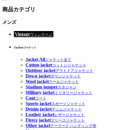
商品カテゴリ
メンズ
Vintage
ヴィンテージ
Jacket
ジャケット
Jacket All
ジャケット全て
Cotton jacket
コットンジャケット
Outdoor jacket
アウトドアジャケット
Down jacket
ダウンジャケット
Wool jacket
ウールジャケット
Stadium jumper
スタジャン
Military jacket
ミリタリージャケット
Coat
コート
Sports jacket
スポーツジャケット
Denim jacket
デニムジャケット
Leather jacket
レザージャケット
Fleece jacket
フリースジャケット
Other jacket
テーラード,ハンティング等