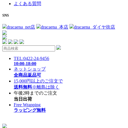
よくある質問
SNS
dracaena_net店
dracaena_本店
dracaena_ダイヤ街店
TEL:0422-24-9456
10:00-18:00
ネットショップ
全商品返品可
15,000円以上のご注文で
送料無料
※離島は除く
午後2時までのご注文
当日出荷
Free Wrapping
ラッピング無料