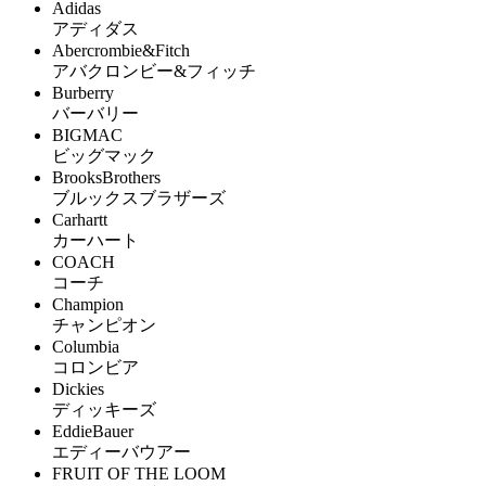
Adidas
アディダス
Abercrombie&Fitch
アバクロンビー&フィッチ
Burberry
バーバリー
BIGMAC
ビッグマック
BrooksBrothers
ブルックスブラザーズ
Carhartt
カーハート
COACH
コーチ
Champion
チャンピオン
Columbia
コロンビア
Dickies
ディッキーズ
EddieBauer
エディーバウアー
FRUIT OF THE LOOM