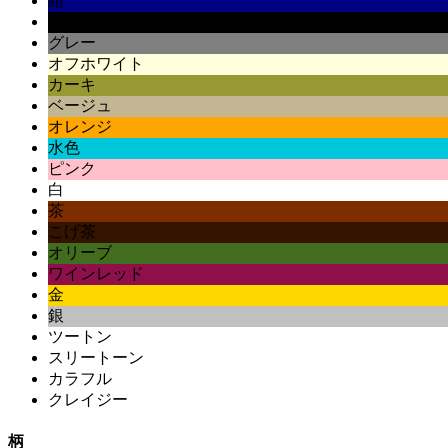
紺
黒
グレー
オフホワイト
カーキ
ベージュ
オレンジ
水色
ピンク
白
茶
こげ茶
オリーブ
ワインレッド
金
銀
ツートン
スリートーン
カラフル
クレイジー
柄