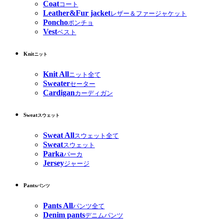
Coat
コート
Leather&Fur jacket
レザー＆ファージャケット
Poncho
ポンチョ
Vest
ベスト
Knit
ニット
Knit All
ニット全て
Sweater
セーター
Cardigan
カーディガン
Sweat
スウェット
Sweat All
スウェット全て
Sweat
スウェット
Parka
パーカ
Jersey
ジャージ
Pants
パンツ
Pants All
パンツ全て
Denim pants
デニムパンツ