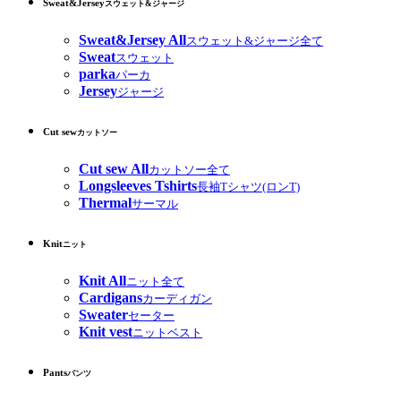
Sweat&Jersey
スウェット&ジャージ
Sweat&Jersey All
スウェット&ジャージ全て
Sweat
スウェット
parka
パーカ
Jersey
ジャージ
Cut sew
カットソー
Cut sew All
カットソー全て
Longsleeves Tshirts
長袖Tシャツ(ロンT)
Thermal
サーマル
Knit
ニット
Knit All
ニット全て
Cardigans
カーディガン
Sweater
セーター
Knit vest
ニットベスト
Pants
パンツ