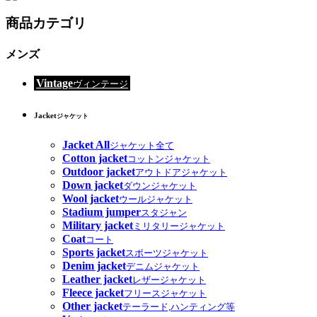
商品カテゴリ
メンズ
Vintage
ヴィンテージ
Jacket
ジャケット
Jacket All
ジャケット全て
Cotton jacket
コットンジャケット
Outdoor jacket
アウトドアジャケット
Down jacket
ダウンジャケット
Wool jacket
ウールジャケット
Stadium jumper
スタジャン
Military jacket
ミリタリージャケット
Coat
コート
Sports jacket
スポーツジャケット
Denim jacket
デニムジャケット
Leather jacket
レザージャケット
Fleece jacket
フリースジャケット
Other jacket
テーラード,ハンティング等