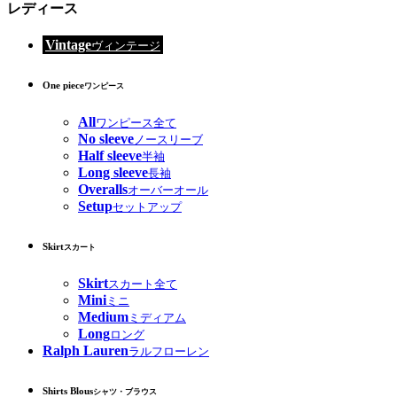
レディース
Vintage
ヴィンテージ
One piece
ワンピース
All
ワンピース全て
No sleeve
ノースリーブ
Half sleeve
半袖
Long sleeve
長袖
Overalls
オーバーオール
Setup
セットアップ
Skirt
スカート
Skirt
スカート全て
Mini
ミニ
Medium
ミディアム
Long
ロング
Ralph Lauren
ラルフローレン
Shirts Blous
シャツ・ブラウス