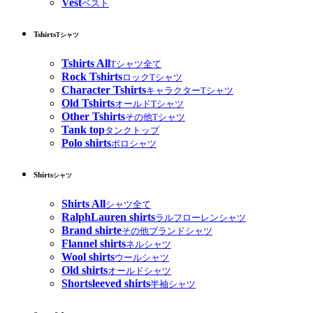
Vest
ベスト
Tshirts
Tシャツ
Tshirts All
Tシャツ全て
Rock Tshirts
ロックTシャツ
Character Tshirts
キャラクターTシャツ
Old Tshirts
オールドTシャツ
Other Tshirts
その他Tシャツ
Tank top
タンクトップ
Polo shirts
ポロシャツ
Shirts
シャツ
Shirts All
シャツ全て
RalphLauren shirts
ラルフローレンシャツ
Brand shirte
その他ブランドシャツ
Flannel shirts
ネルシャツ
Wool shirts
ウールシャツ
Old shirts
オールドシャツ
Shortsleeved shirts
半袖シャツ