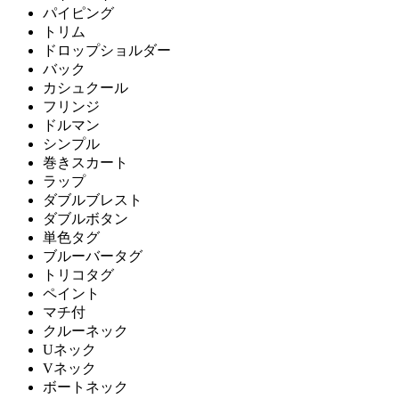
パイピング
トリム
ドロップショルダー
バック
カシュクール
フリンジ
ドルマン
シンプル
巻きスカート
ラップ
ダブルブレスト
ダブルボタン
単色タグ
ブルーバータグ
トリコタグ
ペイント
マチ付
クルーネック
Uネック
Vネック
ボートネック