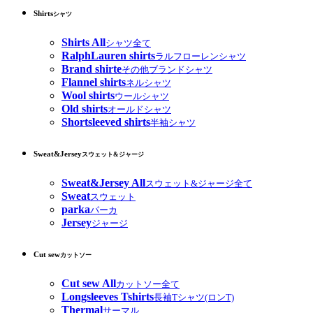
Shirts
シャツ
Shirts All
シャツ全て
RalphLauren shirts
ラルフローレンシャツ
Brand shirte
その他ブランドシャツ
Flannel shirts
ネルシャツ
Wool shirts
ウールシャツ
Old shirts
オールドシャツ
Shortsleeved shirts
半袖シャツ
Sweat&Jersey
スウェット&ジャージ
Sweat&Jersey All
スウェット&ジャージ全て
Sweat
スウェット
parka
パーカ
Jersey
ジャージ
Cut sew
カットソー
Cut sew All
カットソー全て
Longsleeves Tshirts
長袖Tシャツ(ロンT)
Thermal
サーマル