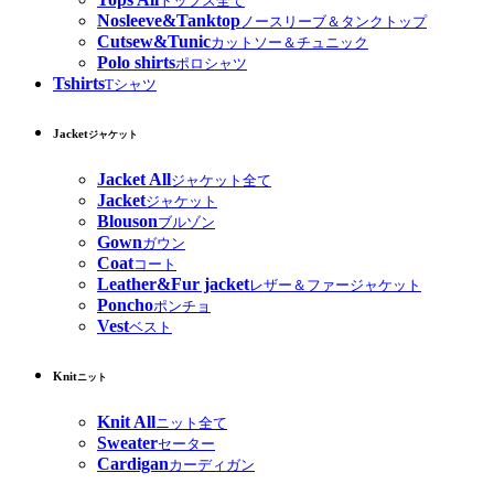
トップス全て
Nosleeve&Tanktop
ノースリーブ＆タンクトップ
Cutsew&Tunic
カットソー＆チュニック
Polo shirts
ポロシャツ
Tshirts
Tシャツ
Jacket
ジャケット
Jacket All
ジャケット全て
Jacket
ジャケット
Blouson
ブルゾン
Gown
ガウン
Coat
コート
Leather&Fur jacket
レザー＆ファージャケット
Poncho
ポンチョ
Vest
ベスト
Knit
ニット
Knit All
ニット全て
Sweater
セーター
Cardigan
カーディガン