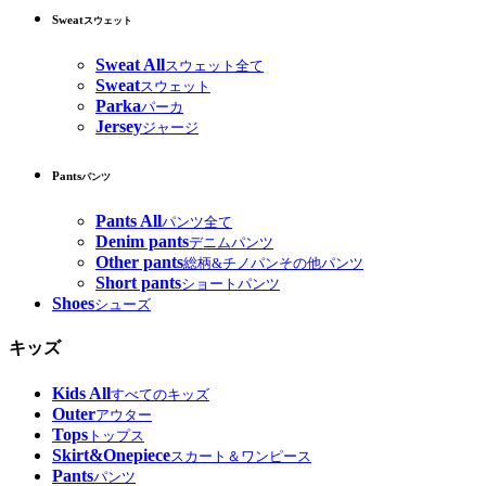
Sweat
スウェット
Sweat All
スウェット全て
Sweat
スウェット
Parka
パーカ
Jersey
ジャージ
Pants
パンツ
Pants All
パンツ全て
Denim pants
デニムパンツ
Other pants
総柄&チノパンその他パンツ
Short pants
ショートパンツ
Shoes
シューズ
キッズ
Kids All
すべてのキッズ
Outer
アウター
Tops
トップス
Skirt&Onepiece
スカート＆ワンピース
Pants
パンツ