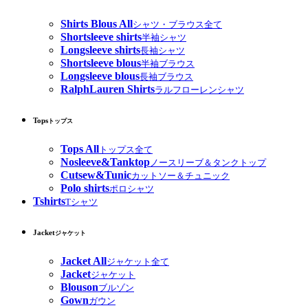
Shirts Blous All
シャツ・ブラウス全て
Shortsleeve shirts
半袖シャツ
Longsleeve shirts
長袖シャツ
Shortsleeve blous
半袖ブラウス
Longsleeve blous
長袖ブラウス
RalphLauren Shirts
ラルフローレンシャツ
Tops
トップス
Tops All
トップス全て
Nosleeve&Tanktop
ノースリーブ＆タンクトップ
Cutsew&Tunic
カットソー＆チュニック
Polo shirts
ポロシャツ
Tshirts
Tシャツ
Jacket
ジャケット
Jacket All
ジャケット全て
Jacket
ジャケット
Blouson
ブルゾン
Gown
ガウン