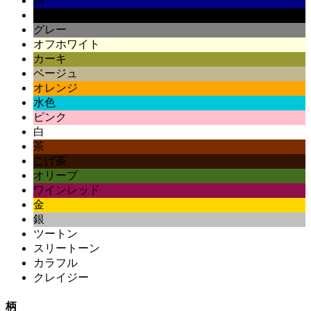
紺
黒
グレー
オフホワイト
カーキ
ベージュ
オレンジ
水色
ピンク
白
茶
こげ茶
オリーブ
ワインレッド
金
銀
ツートン
スリートーン
カラフル
クレイジー
柄