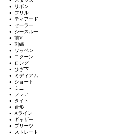
スタッズ
リボン
フリル
ティアード
セーラー
シースルー
前V
刺繍
ワッペン
コクーン
ロング
ひざ下
ミディアム
ショート
ミニ
フレア
タイト
台形
Aライン
ギャザー
プリーツ
ストレート