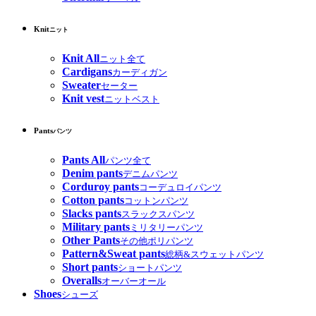
Knit
ニット
Knit All
ニット全て
Cardigans
カーディガン
Sweater
セーター
Knit vest
ニットベスト
Pants
パンツ
Pants All
パンツ全て
Denim pants
デニムパンツ
Corduroy pants
コーデュロイパンツ
Cotton pants
コットンパンツ
Slacks pants
スラックスパンツ
Military pants
ミリタリーパンツ
Other Pants
その他ポリパンツ
Pattern&Sweat pants
総柄&スウェットパンツ
Short pants
ショートパンツ
Overalls
オーバーオール
Shoes
シューズ