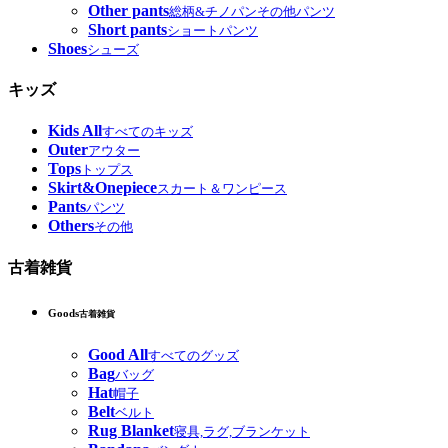
Other pants
総柄&チノパンその他パンツ
Short pants
ショートパンツ
Shoes
シューズ
キッズ
Kids All
すべてのキッズ
Outer
アウター
Tops
トップス
Skirt&Onepiece
スカート＆ワンピース
Pants
パンツ
Others
その他
古着雑貨
Goods
古着雑貨
Good All
すべてのグッズ
Bag
バッグ
Hat
帽子
Belt
ベルト
Rug Blanket
寝具,ラグ,ブランケット