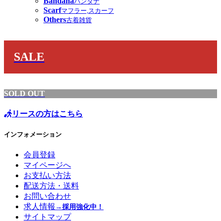
Bandana
バンダナ
Scarf
マフラー,スカーフ
Others
古着雑貨
SALE
SOLD OUT
リースの方はこちら
インフォメーション
会員登録
マイページへ
お支払い方法
配送方法・送料
お問い合わせ
求人情報
→採用強化中！
サイトマップ