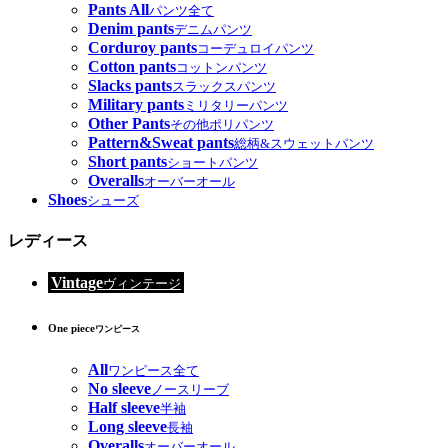
Pants All
パンツ全て
Denim pants
デニムパンツ
Corduroy pants
コーデュロイパンツ
Cotton pants
コットンパンツ
Slacks pants
スラックスパンツ
Military pants
ミリタリーパンツ
Other Pants
その他ポリパンツ
Pattern&Sweat pants
総柄&スウェットパンツ
Short pants
ショートパンツ
Overalls
オーバーオール
Shoes
シューズ
レディース
Vintage
ヴィンテージ
One piece
ワンピース
All
ワンピース全て
No sleeve
ノースリーブ
Half sleeve
半袖
Long sleeve
長袖
Overalls
オーバーオール