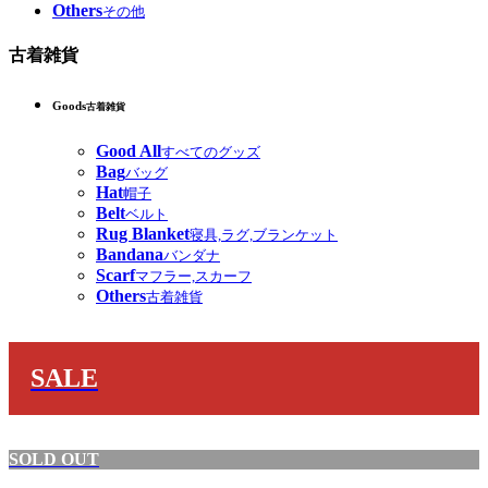
Others
その他
古着雑貨
Goods
古着雑貨
Good All
すべてのグッズ
Bag
バッグ
Hat
帽子
Belt
ベルト
Rug Blanket
寝具,ラグ,ブランケット
Bandana
バンダナ
Scarf
マフラー,スカーフ
Others
古着雑貨
SALE
SOLD OUT