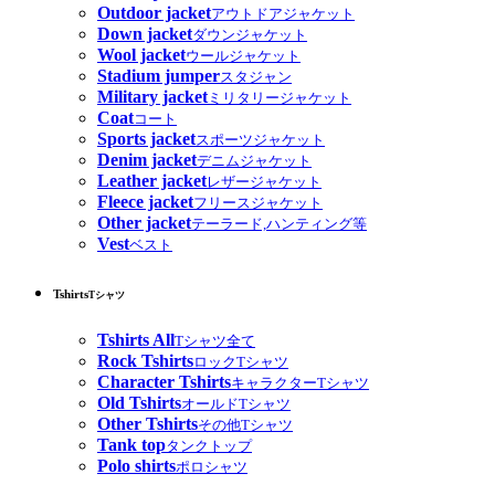
Outdoor jacket
アウトドアジャケット
Down jacket
ダウンジャケット
Wool jacket
ウールジャケット
Stadium jumper
スタジャン
Military jacket
ミリタリージャケット
Coat
コート
Sports jacket
スポーツジャケット
Denim jacket
デニムジャケット
Leather jacket
レザージャケット
Fleece jacket
フリースジャケット
Other jacket
テーラード,ハンティング等
Vest
ベスト
Tshirts
Tシャツ
Tshirts All
Tシャツ全て
Rock Tshirts
ロックTシャツ
Character Tshirts
キャラクターTシャツ
Old Tshirts
オールドTシャツ
Other Tshirts
その他Tシャツ
Tank top
タンクトップ
Polo shirts
ポロシャツ