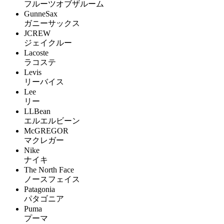
フルーツオブザルーム
GunneSax
ガニーサックス
JCREW
ジェイクルー
Lacoste
ラコステ
Levis
リーバイス
Lee
リー
LLBean
エルエルビーン
McGREGOR
マクレガー
Nike
ナイキ
The North Face
ノースフェイス
Patagonia
パタゴニア
Puma
プーマ