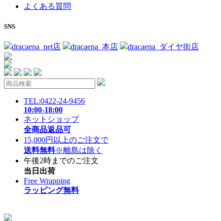
よくある質問
SNS
dracaena_net店
dracaena_本店
dracaena_ダイヤ街店
TEL:0422-24-9456
10:00-18:00
ネットショップ
全商品返品可
15,000円以上のご注文で
送料無料
※離島は除く
午後2時までのご注文
当日出荷
Free Wrapping
ラッピング無料