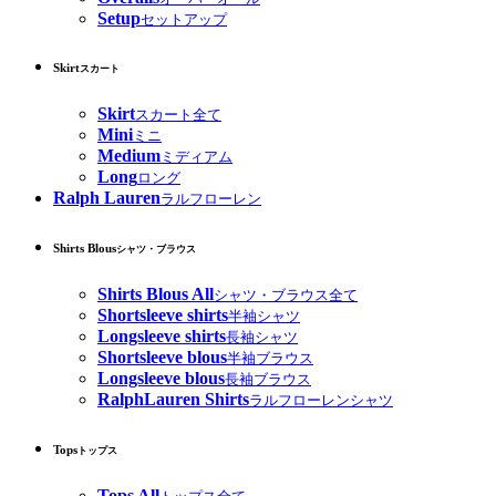
Setup
セットアップ
Skirt
スカート
Skirt
スカート全て
Mini
ミニ
Medium
ミディアム
Long
ロング
Ralph Lauren
ラルフローレン
Shirts Blous
シャツ・ブラウス
Shirts Blous All
シャツ・ブラウス全て
Shortsleeve shirts
半袖シャツ
Longsleeve shirts
長袖シャツ
Shortsleeve blous
半袖ブラウス
Longsleeve blous
長袖ブラウス
RalphLauren Shirts
ラルフローレンシャツ
Tops
トップス
Tops All