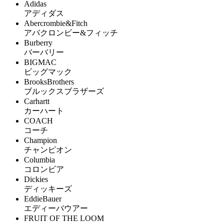
Adidas
アディダス
Abercrombie&Fitch
アバクロンビー&フィッチ
Burberry
バーバリー
BIGMAC
ビッグマック
BrooksBrothers
ブルックスブラザーズ
Carhartt
カーハート
COACH
コーチ
Champion
チャンピオン
Columbia
コロンビア
Dickies
ディッキーズ
EddieBauer
エディーバウアー
FRUIT OF THE LOOM