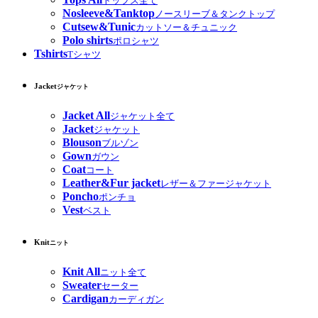
トップス全て
Nosleeve&Tanktop
ノースリーブ＆タンクトップ
Cutsew&Tunic
カットソー＆チュニック
Polo shirts
ポロシャツ
Tshirts
Tシャツ
Jacket
ジャケット
Jacket All
ジャケット全て
Jacket
ジャケット
Blouson
ブルゾン
Gown
ガウン
Coat
コート
Leather&Fur jacket
レザー＆ファージャケット
Poncho
ポンチョ
Vest
ベスト
Knit
ニット
Knit All
ニット全て
Sweater
セーター
Cardigan
カーディガン