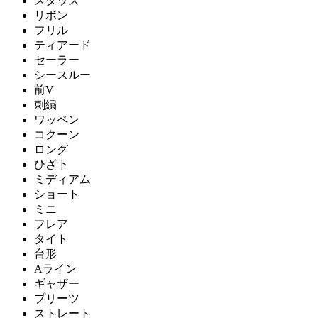
スタッズ
リボン
フリル
ティアード
セーラー
シースルー
前V
刺繍
ワッペン
コクーン
ロング
ひざ下
ミディアム
ショート
ミニ
フレア
タイト
台形
Aライン
ギャザー
プリーツ
ストレート