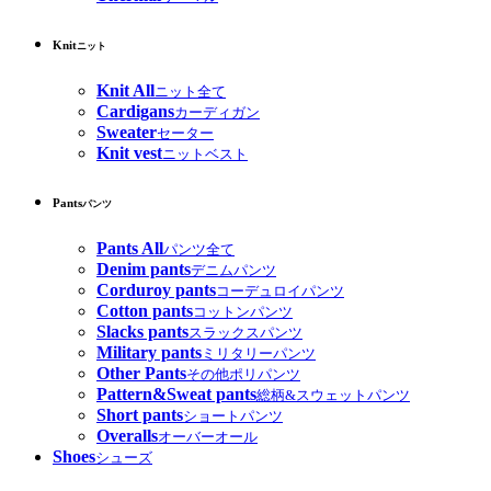
Knit
ニット
Knit All
ニット全て
Cardigans
カーディガン
Sweater
セーター
Knit vest
ニットベスト
Pants
パンツ
Pants All
パンツ全て
Denim pants
デニムパンツ
Corduroy pants
コーデュロイパンツ
Cotton pants
コットンパンツ
Slacks pants
スラックスパンツ
Military pants
ミリタリーパンツ
Other Pants
その他ポリパンツ
Pattern&Sweat pants
総柄&スウェットパンツ
Short pants
ショートパンツ
Overalls
オーバーオール
Shoes
シューズ