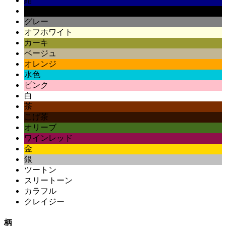
紺
黒
グレー
オフホワイト
カーキ
ベージュ
オレンジ
水色
ピンク
白
茶
こげ茶
オリーブ
ワインレッド
金
銀
ツートン
スリートーン
カラフル
クレイジー
柄