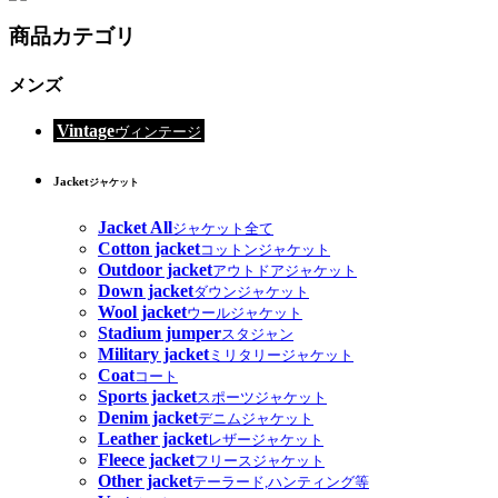
商品カテゴリ
メンズ
Vintage
ヴィンテージ
Jacket
ジャケット
Jacket All
ジャケット全て
Cotton jacket
コットンジャケット
Outdoor jacket
アウトドアジャケット
Down jacket
ダウンジャケット
Wool jacket
ウールジャケット
Stadium jumper
スタジャン
Military jacket
ミリタリージャケット
Coat
コート
Sports jacket
スポーツジャケット
Denim jacket
デニムジャケット
Leather jacket
レザージャケット
Fleece jacket
フリースジャケット
Other jacket
テーラード,ハンティング等