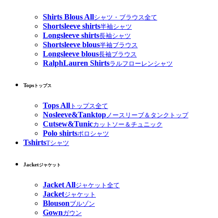
Shirts Blous All
シャツ・ブラウス全て
Shortsleeve shirts
半袖シャツ
Longsleeve shirts
長袖シャツ
Shortsleeve blous
半袖ブラウス
Longsleeve blous
長袖ブラウス
RalphLauren Shirts
ラルフローレンシャツ
Tops
トップス
Tops All
トップス全て
Nosleeve&Tanktop
ノースリーブ＆タンクトップ
Cutsew&Tunic
カットソー＆チュニック
Polo shirts
ポロシャツ
Tshirts
Tシャツ
Jacket
ジャケット
Jacket All
ジャケット全て
Jacket
ジャケット
Blouson
ブルゾン
Gown
ガウン