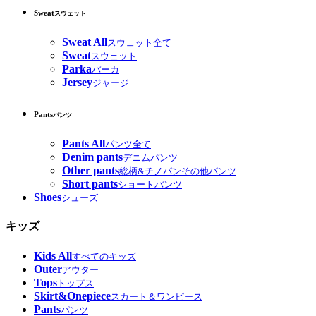
Sweat
スウェット
Sweat All
スウェット全て
Sweat
スウェット
Parka
パーカ
Jersey
ジャージ
Pants
パンツ
Pants All
パンツ全て
Denim pants
デニムパンツ
Other pants
総柄&チノパンその他パンツ
Short pants
ショートパンツ
Shoes
シューズ
キッズ
Kids All
すべてのキッズ
Outer
アウター
Tops
トップス
Skirt&Onepiece
スカート＆ワンピース
Pants
パンツ