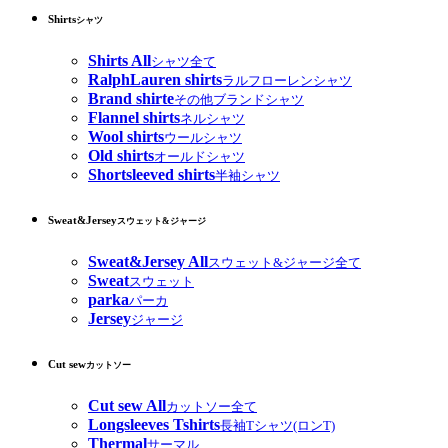
Shirts
シャツ
Shirts All
シャツ全て
RalphLauren shirts
ラルフローレンシャツ
Brand shirte
その他ブランドシャツ
Flannel shirts
ネルシャツ
Wool shirts
ウールシャツ
Old shirts
オールドシャツ
Shortsleeved shirts
半袖シャツ
Sweat&Jersey
スウェット&ジャージ
Sweat&Jersey All
スウェット&ジャージ全て
Sweat
スウェット
parka
パーカ
Jersey
ジャージ
Cut sew
カットソー
Cut sew All
カットソー全て
Longsleeves Tshirts
長袖Tシャツ(ロンT)
Thermal
サーマル