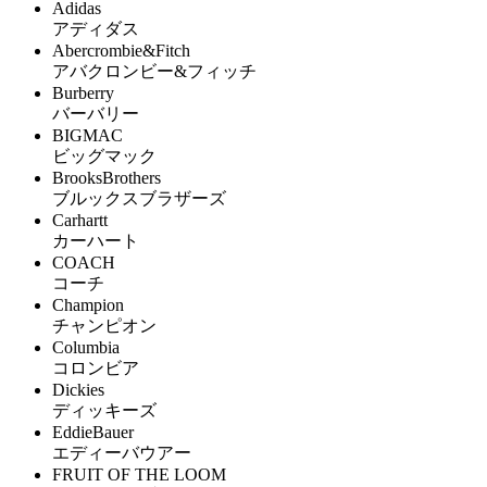
Adidas
アディダス
Abercrombie&Fitch
アバクロンビー&フィッチ
Burberry
バーバリー
BIGMAC
ビッグマック
BrooksBrothers
ブルックスブラザーズ
Carhartt
カーハート
COACH
コーチ
Champion
チャンピオン
Columbia
コロンビア
Dickies
ディッキーズ
EddieBauer
エディーバウアー
FRUIT OF THE LOOM