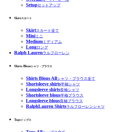
Setup
セットアップ
Skirt
スカート
Skirt
スカート全て
Mini
ミニ
Medium
ミディアム
Long
ロング
Ralph Lauren
ラルフローレン
Shirts Blous
シャツ・ブラウス
Shirts Blous All
シャツ・ブラウス全て
Shortsleeve shirts
半袖シャツ
Longsleeve shirts
長袖シャツ
Shortsleeve blous
半袖ブラウス
Longsleeve blous
長袖ブラウス
RalphLauren Shirts
ラルフローレンシャツ
Tops
トップス
Tops All