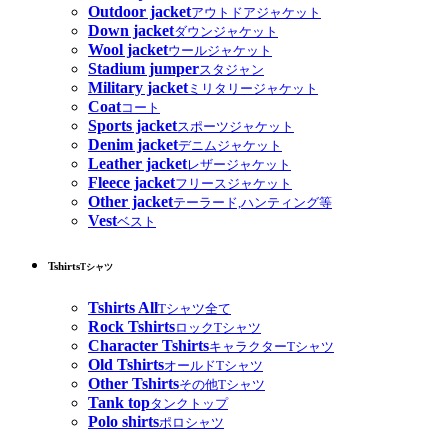
Outdoor jacket
アウトドアジャケット
Down jacket
ダウンジャケット
Wool jacket
ウールジャケット
Stadium jumper
スタジャン
Military jacket
ミリタリージャケット
Coat
コート
Sports jacket
スポーツジャケット
Denim jacket
デニムジャケット
Leather jacket
レザージャケット
Fleece jacket
フリースジャケット
Other jacket
テーラード,ハンティング等
Vest
ベスト
Tshirts
Tシャツ
Tshirts All
Tシャツ全て
Rock Tshirts
ロックTシャツ
Character Tshirts
キャラクターTシャツ
Old Tshirts
オールドTシャツ
Other Tshirts
その他Tシャツ
Tank top
タンクトップ
Polo shirts
ポロシャツ