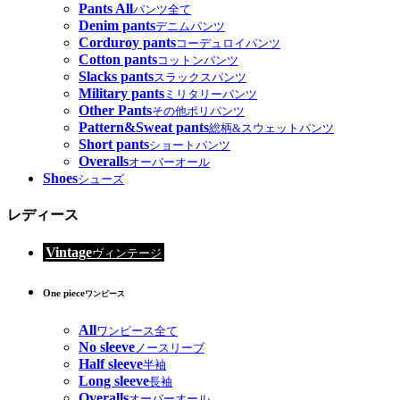
Pants All
パンツ全て
Denim pants
デニムパンツ
Corduroy pants
コーデュロイパンツ
Cotton pants
コットンパンツ
Slacks pants
スラックスパンツ
Military pants
ミリタリーパンツ
Other Pants
その他ポリパンツ
Pattern&Sweat pants
総柄&スウェットパンツ
Short pants
ショートパンツ
Overalls
オーバーオール
Shoes
シューズ
レディース
Vintage
ヴィンテージ
One piece
ワンピース
All
ワンピース全て
No sleeve
ノースリーブ
Half sleeve
半袖
Long sleeve
長袖
Overalls
オーバーオール