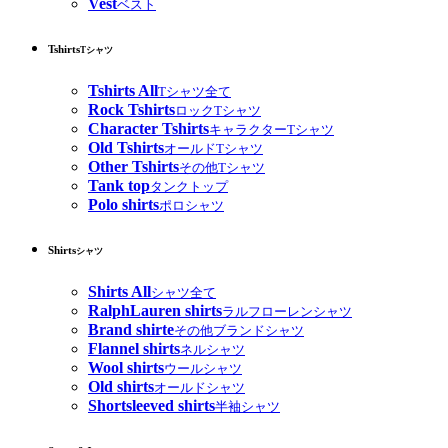
Vest
ベスト
Tshirts
Tシャツ
Tshirts All
Tシャツ全て
Rock Tshirts
ロックTシャツ
Character Tshirts
キャラクターTシャツ
Old Tshirts
オールドTシャツ
Other Tshirts
その他Tシャツ
Tank top
タンクトップ
Polo shirts
ポロシャツ
Shirts
シャツ
Shirts All
シャツ全て
RalphLauren shirts
ラルフローレンシャツ
Brand shirte
その他ブランドシャツ
Flannel shirts
ネルシャツ
Wool shirts
ウールシャツ
Old shirts
オールドシャツ
Shortsleeved shirts
半袖シャツ