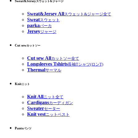
Sweat&Jersey
スウェット&ジャージ
Sweat&Jersey All
スウェット&ジャージ全て
Sweat
スウェット
parka
パーカ
Jersey
ジャージ
Cut sew
カットソー
Cut sew All
カットソー全て
Longsleeves Tshirts
長袖Tシャツ(ロンT)
Thermal
サーマル
Knit
ニット
Knit All
ニット全て
Cardigans
カーディガン
Sweater
セーター
Knit vest
ニットベスト
Pants
パンツ