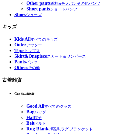
Other pants
総柄&チノパンその他パンツ
Short pants
ショートパンツ
Shoes
シューズ
キッズ
Kids All
すべてのキッズ
Outer
アウター
Tops
トップス
Skirt&Onepiece
スカート＆ワンピース
Pants
パンツ
Others
その他
古着雑貨
Goods
古着雑貨
Good All
すべてのグッズ
Bag
バッグ
Hat
帽子
Belt
ベルト
Rug Blanket
寝具,ラグ,ブランケット