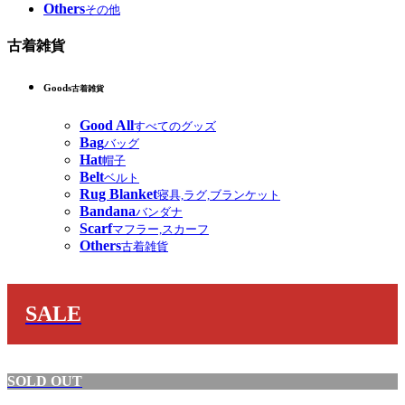
Others
その他
古着雑貨
Goods
古着雑貨
Good All
すべてのグッズ
Bag
バッグ
Hat
帽子
Belt
ベルト
Rug Blanket
寝具,ラグ,ブランケット
Bandana
バンダナ
Scarf
マフラー,スカーフ
Others
古着雑貨
SALE
SOLD OUT