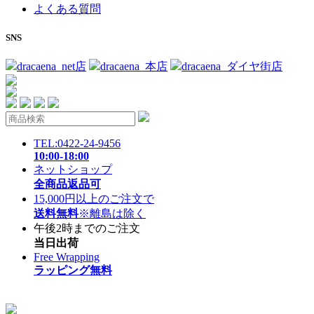
よくある質問
SNS
dracaena_net店
dracaena_本店
dracaena_ダイヤ街店
TEL:0422-24-9456
10:00-18:00
ネットショップ
全商品返品可
15,000円以上のご注文で
送料無料
※離島は除く
午後2時までのご注文
当日出荷
Free Wrapping
ラッピング無料