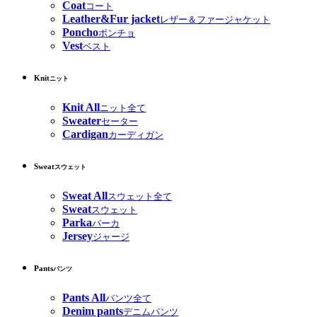
Coat
コート
Leather&Fur jacket
レザー＆ファージャケット
Poncho
ポンチョ
Vest
ベスト
Knit
ニット
Knit All
ニット全て
Sweater
セーター
Cardigan
カーディガン
Sweat
スウェット
Sweat All
スウェット全て
Sweat
スウェット
Parka
パーカ
Jersey
ジャージ
Pants
パンツ
Pants All
パンツ全て
Denim pants
デニムパンツ