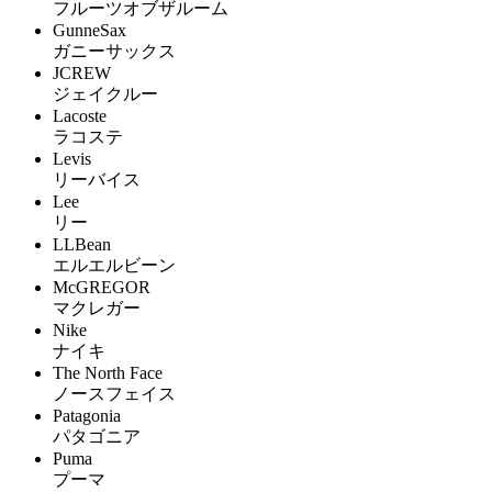
フルーツオブザルーム
GunneSax
ガニーサックス
JCREW
ジェイクルー
Lacoste
ラコステ
Levis
リーバイス
Lee
リー
LLBean
エルエルビーン
McGREGOR
マクレガー
Nike
ナイキ
The North Face
ノースフェイス
Patagonia
パタゴニア
Puma
プーマ