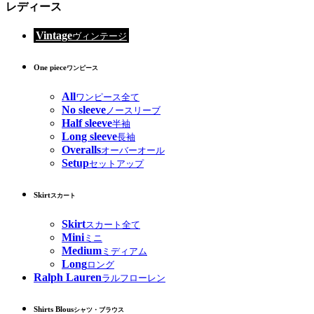
レディース
Vintage
ヴィンテージ
One piece
ワンピース
All
ワンピース全て
No sleeve
ノースリーブ
Half sleeve
半袖
Long sleeve
長袖
Overalls
オーバーオール
Setup
セットアップ
Skirt
スカート
Skirt
スカート全て
Mini
ミニ
Medium
ミディアム
Long
ロング
Ralph Lauren
ラルフローレン
Shirts Blous
シャツ・ブラウス