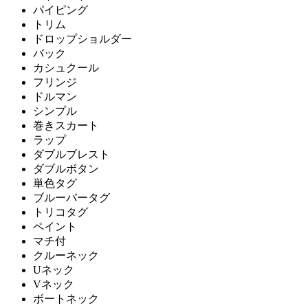
パイピング
トリム
ドロップショルダー
バック
カシュクール
フリンジ
ドルマン
シンプル
巻きスカート
ラップ
ダブルブレスト
ダブルボタン
単色タグ
ブルーバータグ
トリコタグ
ペイント
マチ付
クルーネック
Uネック
Vネック
ボートネック