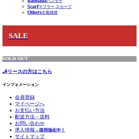
Bandana
バンダナ
Scarf
マフラー,スカーフ
Others
古着雑貨
SALE
SOLD OUT
リースの方はこちら
インフォメーション
会員登録
マイページへ
お支払い方法
配送方法・送料
お問い合わせ
求人情報
→採用強化中！
サイトマップ