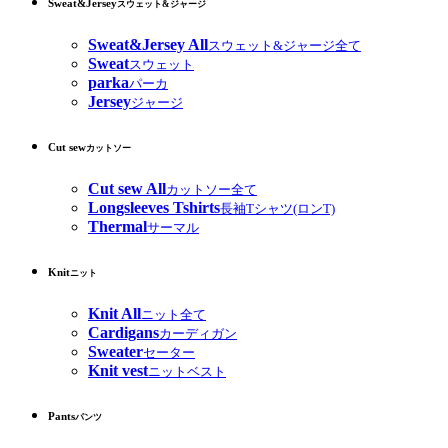
Sweat&Jersey
スウェット&ジャージ
Sweat&Jersey All
スウェット&ジャージ全て
Sweat
スウェット
parka
パーカ
Jersey
ジャージ
Cut sew
カットソー
Cut sew All
カットソー全て
Longsleeves Tshirts
長袖Tシャツ(ロンT)
Thermal
サーマル
Knit
ニット
Knit All
ニット全て
Cardigans
カーディガン
Sweater
セーター
Knit vest
ニットベスト
Pants
パンツ