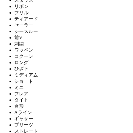
スタッズ
リボン
フリル
ティアード
セーラー
シースルー
前V
刺繍
ワッペン
コクーン
ロング
ひざ下
ミディアム
ショート
ミニ
フレア
タイト
台形
Aライン
ギャザー
プリーツ
ストレート