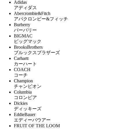
Adidas
アディダス
Abercrombie&Fitch
アバクロンビー&フィッチ
Burberry
バーバリー
BIGMAC
ビッグマック
BrooksBrothers
ブルックスブラザーズ
Carhartt
カーハート
COACH
コーチ
Champion
チャンピオン
Columbia
コロンビア
Dickies
ディッキーズ
EddieBauer
エディーバウアー
FRUIT OF THE LOOM