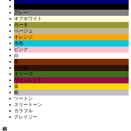
紺
黒
グレー
オフホワイト
カーキ
ベージュ
オレンジ
水色
ピンク
白
茶
こげ茶
オリーブ
ワインレッド
金
銀
ツートン
スリートーン
カラフル
クレイジー
柄