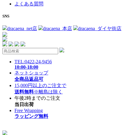
よくある質問
SNS
dracaena_net店
dracaena_本店
dracaena_ダイヤ街店
TEL:0422-24-9456
10:00-18:00
ネットショップ
全商品返品可
15,000円以上のご注文で
送料無料
※離島は除く
午後2時までのご注文
当日出荷
Free Wrapping
ラッピング無料