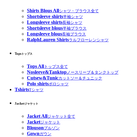
Shirts Blous All
シャツ・ブラウス全て
Shortsleeve shirts
半袖シャツ
Longsleeve shirts
長袖シャツ
Shortsleeve blous
半袖ブラウス
Longsleeve blous
長袖ブラウス
RalphLauren Shirts
ラルフローレンシャツ
Tops
トップス
Tops All
トップス全て
Nosleeve&Tanktop
ノースリーブ＆タンクトップ
Cutsew&Tunic
カットソー＆チュニック
Polo shirts
ポロシャツ
Tshirts
Tシャツ
Jacket
ジャケット
Jacket All
ジャケット全て
Jacket
ジャケット
Blouson
ブルゾン
Gown
ガウン