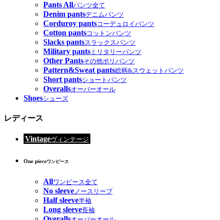
Pants All
パンツ全て
Denim pants
デニムパンツ
Corduroy pants
コーデュロイパンツ
Cotton pants
コットンパンツ
Slacks pants
スラックスパンツ
Military pants
ミリタリーパンツ
Other Pants
その他ポリパンツ
Pattern&Sweat pants
総柄&スウェットパンツ
Short pants
ショートパンツ
Overalls
オーバーオール
Shoes
シューズ
レディース
Vintage
ヴィンテージ
One piece
ワンピース
All
ワンピース全て
No sleeve
ノースリーブ
Half sleeve
半袖
Long sleeve
長袖
Overalls
オーバーオール