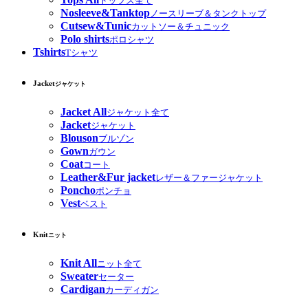
トップス全て
Nosleeve&Tanktop
ノースリーブ＆タンクトップ
Cutsew&Tunic
カットソー＆チュニック
Polo shirts
ポロシャツ
Tshirts
Tシャツ
Jacket
ジャケット
Jacket All
ジャケット全て
Jacket
ジャケット
Blouson
ブルゾン
Gown
ガウン
Coat
コート
Leather&Fur jacket
レザー＆ファージャケット
Poncho
ポンチョ
Vest
ベスト
Knit
ニット
Knit All
ニット全て
Sweater
セーター
Cardigan
カーディガン