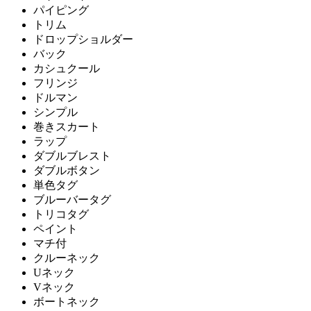
パイピング
トリム
ドロップショルダー
バック
カシュクール
フリンジ
ドルマン
シンプル
巻きスカート
ラップ
ダブルブレスト
ダブルボタン
単色タグ
ブルーバータグ
トリコタグ
ペイント
マチ付
クルーネック
Uネック
Vネック
ボートネック