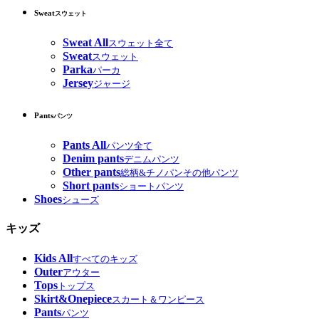
Sweat
スウェット
Sweat All
スウェット全て
Sweat
スウェット
Parka
パーカ
Jersey
ジャージ
Pants
パンツ
Pants All
パンツ全て
Denim pants
デニムパンツ
Other pants
総柄&チノパンその他パンツ
Short pants
ショートパンツ
Shoes
シューズ
キッズ
Kids All
すべてのキッズ
Outer
アウター
Tops
トップス
Skirt&Onepiece
スカート＆ワンピース
Pants
パンツ