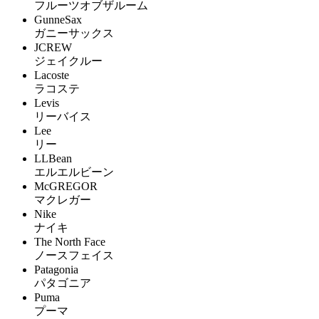
フルーツオブザルーム
GunneSax
ガニーサックス
JCREW
ジェイクルー
Lacoste
ラコステ
Levis
リーバイス
Lee
リー
LLBean
エルエルビーン
McGREGOR
マクレガー
Nike
ナイキ
The North Face
ノースフェイス
Patagonia
パタゴニア
Puma
プーマ