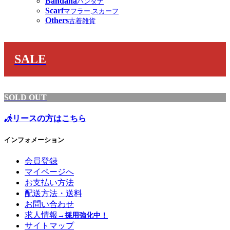
Bandana
バンダナ
Scarf
マフラー,スカーフ
Others
古着雑貨
SALE
SOLD OUT
リースの方はこちら
インフォメーション
会員登録
マイページへ
お支払い方法
配送方法・送料
お問い合わせ
求人情報
→採用強化中！
サイトマップ