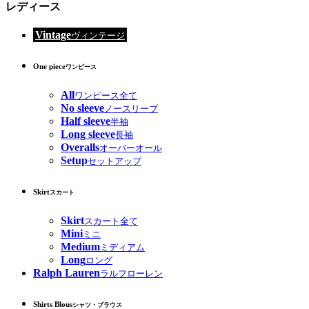
レディース
Vintage
ヴィンテージ
One piece
ワンピース
All
ワンピース全て
No sleeve
ノースリーブ
Half sleeve
半袖
Long sleeve
長袖
Overalls
オーバーオール
Setup
セットアップ
Skirt
スカート
Skirt
スカート全て
Mini
ミニ
Medium
ミディアム
Long
ロング
Ralph Lauren
ラルフローレン
Shirts Blous
シャツ・ブラウス