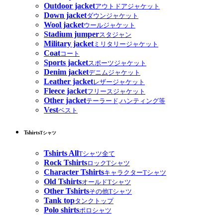
Outdoor jacket
アウトドアジャケット
Down jacket
ダウンジャケット
Wool jacket
ウールジャケット
Stadium jumper
スタジャン
Military jacket
ミリタリージャケット
Coat
コート
Sports jacket
スポーツジャケット
Denim jacket
デニムジャケット
Leather jacket
レザージャケット
Fleece jacket
フリースジャケット
Other jacket
テーラード,ハンティング等
Vest
ベスト
Tshirts
Tシャツ
Tshirts All
Tシャツ全て
Rock Tshirts
ロックTシャツ
Character Tshirts
キャラクターTシャツ
Old Tshirts
オールドTシャツ
Other Tshirts
その他Tシャツ
Tank top
タンクトップ
Polo shirts
ポロシャツ