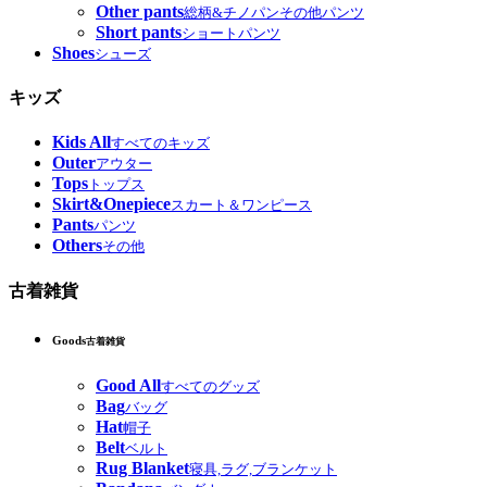
Other pants
総柄&チノパンその他パンツ
Short pants
ショートパンツ
Shoes
シューズ
キッズ
Kids All
すべてのキッズ
Outer
アウター
Tops
トップス
Skirt&Onepiece
スカート＆ワンピース
Pants
パンツ
Others
その他
古着雑貨
Goods
古着雑貨
Good All
すべてのグッズ
Bag
バッグ
Hat
帽子
Belt
ベルト
Rug Blanket
寝具,ラグ,ブランケット