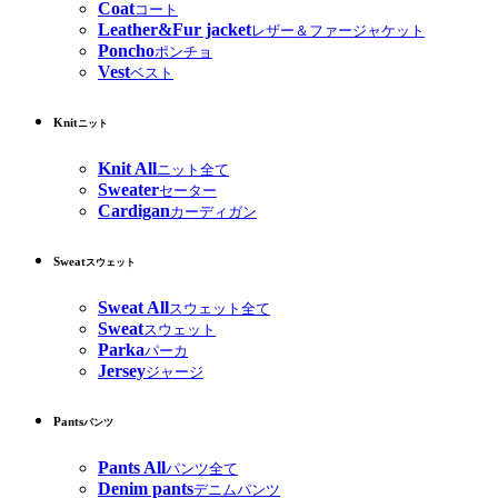
Coat
コート
Leather&Fur jacket
レザー＆ファージャケット
Poncho
ポンチョ
Vest
ベスト
Knit
ニット
Knit All
ニット全て
Sweater
セーター
Cardigan
カーディガン
Sweat
スウェット
Sweat All
スウェット全て
Sweat
スウェット
Parka
パーカ
Jersey
ジャージ
Pants
パンツ
Pants All
パンツ全て
Denim pants
デニムパンツ