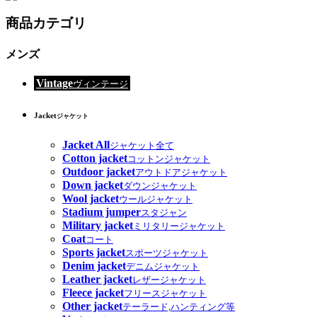
商品カテゴリ
メンズ
Vintage
ヴィンテージ
Jacket
ジャケット
Jacket All
ジャケット全て
Cotton jacket
コットンジャケット
Outdoor jacket
アウトドアジャケット
Down jacket
ダウンジャケット
Wool jacket
ウールジャケット
Stadium jumper
スタジャン
Military jacket
ミリタリージャケット
Coat
コート
Sports jacket
スポーツジャケット
Denim jacket
デニムジャケット
Leather jacket
レザージャケット
Fleece jacket
フリースジャケット
Other jacket
テーラード,ハンティング等