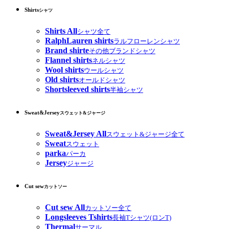
Shirts
シャツ
Shirts All
シャツ全て
RalphLauren shirts
ラルフローレンシャツ
Brand shirte
その他ブランドシャツ
Flannel shirts
ネルシャツ
Wool shirts
ウールシャツ
Old shirts
オールドシャツ
Shortsleeved shirts
半袖シャツ
Sweat&Jersey
スウェット&ジャージ
Sweat&Jersey All
スウェット&ジャージ全て
Sweat
スウェット
parka
パーカ
Jersey
ジャージ
Cut sew
カットソー
Cut sew All
カットソー全て
Longsleeves Tshirts
長袖Tシャツ(ロンT)
Thermal
サーマル