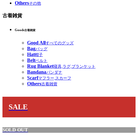
Others
その他
古着雑貨
Goods
古着雑貨
Good All
すべてのグッズ
Bag
バッグ
Hat
帽子
Belt
ベルト
Rug Blanket
寝具,ラグ,ブランケット
Bandana
バンダナ
Scarf
マフラー,スカーフ
Others
古着雑貨
SALE
SOLD OUT