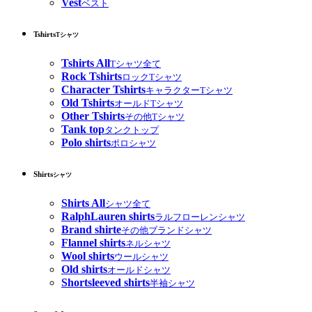
Vest
ベスト
Tshirts
Tシャツ
Tshirts All
Tシャツ全て
Rock Tshirts
ロックTシャツ
Character Tshirts
キャラクターTシャツ
Old Tshirts
オールドTシャツ
Other Tshirts
その他Tシャツ
Tank top
タンクトップ
Polo shirts
ポロシャツ
Shirts
シャツ
Shirts All
シャツ全て
RalphLauren shirts
ラルフローレンシャツ
Brand shirte
その他ブランドシャツ
Flannel shirts
ネルシャツ
Wool shirts
ウールシャツ
Old shirts
オールドシャツ
Shortsleeved shirts
半袖シャツ