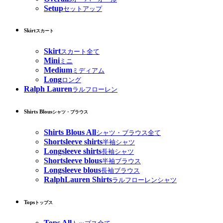
Setup
セットアップ
Skirt
スカート
Skirt
スカート全て
Mini
ミニ
Medium
ミディアム
Long
ロング
Ralph Lauren
ラルフローレン
Shirts Blous
シャツ・ブラウス
Shirts Blous All
シャツ・ブラウス全て
Shortsleeve shirts
半袖シャツ
Longsleeve shirts
長袖シャツ
Shortsleeve blous
半袖ブラウス
Longsleeve blous
長袖ブラウス
RalphLauren Shirts
ラルフローレンシャツ
Tops
トップス
Tops All