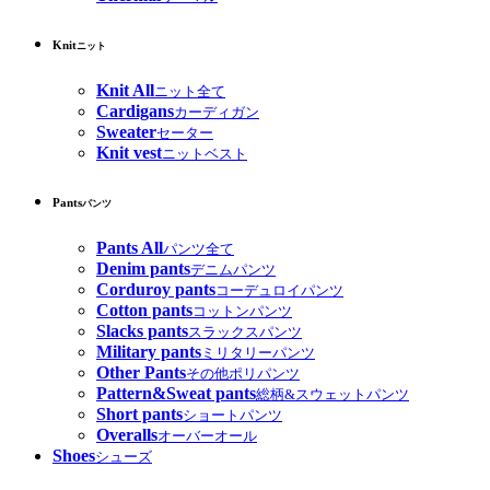
Knit
ニット
Knit All
ニット全て
Cardigans
カーディガン
Sweater
セーター
Knit vest
ニットベスト
Pants
パンツ
Pants All
パンツ全て
Denim pants
デニムパンツ
Corduroy pants
コーデュロイパンツ
Cotton pants
コットンパンツ
Slacks pants
スラックスパンツ
Military pants
ミリタリーパンツ
Other Pants
その他ポリパンツ
Pattern&Sweat pants
総柄&スウェットパンツ
Short pants
ショートパンツ
Overalls
オーバーオール
Shoes
シューズ