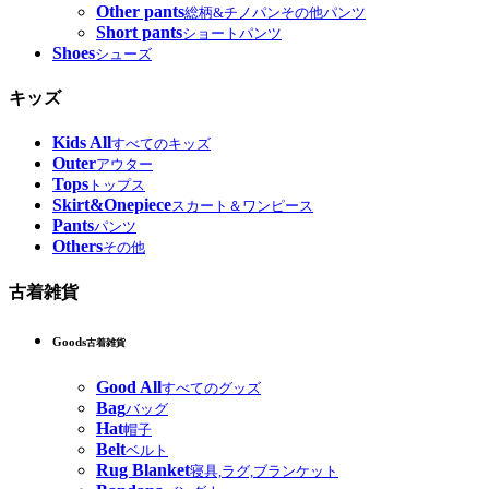
Other pants
総柄&チノパンその他パンツ
Short pants
ショートパンツ
Shoes
シューズ
キッズ
Kids All
すべてのキッズ
Outer
アウター
Tops
トップス
Skirt&Onepiece
スカート＆ワンピース
Pants
パンツ
Others
その他
古着雑貨
Goods
古着雑貨
Good All
すべてのグッズ
Bag
バッグ
Hat
帽子
Belt
ベルト
Rug Blanket
寝具,ラグ,ブランケット