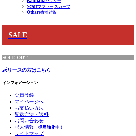
Bandana
バンダナ
Scarf
マフラー,スカーフ
Others
古着雑貨
SALE
SOLD OUT
リースの方はこちら
インフォメーション
会員登録
マイページへ
お支払い方法
配送方法・送料
お問い合わせ
求人情報
→採用強化中！
サイトマップ