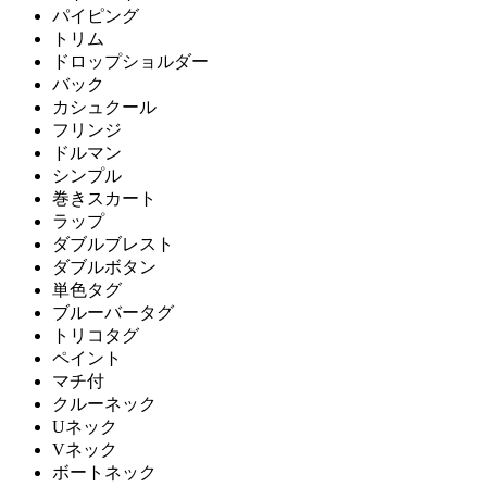
パイピング
トリム
ドロップショルダー
バック
カシュクール
フリンジ
ドルマン
シンプル
巻きスカート
ラップ
ダブルブレスト
ダブルボタン
単色タグ
ブルーバータグ
トリコタグ
ペイント
マチ付
クルーネック
Uネック
Vネック
ボートネック