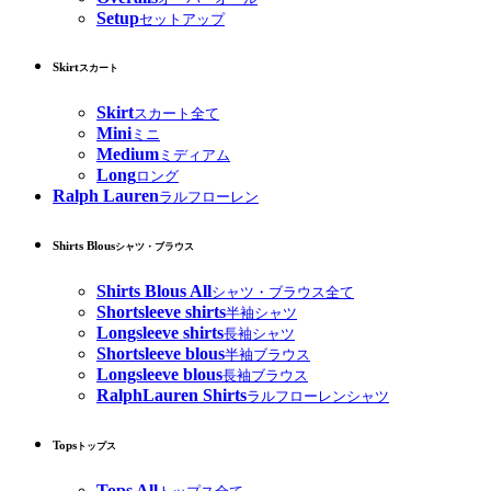
Setup
セットアップ
Skirt
スカート
Skirt
スカート全て
Mini
ミニ
Medium
ミディアム
Long
ロング
Ralph Lauren
ラルフローレン
Shirts Blous
シャツ・ブラウス
Shirts Blous All
シャツ・ブラウス全て
Shortsleeve shirts
半袖シャツ
Longsleeve shirts
長袖シャツ
Shortsleeve blous
半袖ブラウス
Longsleeve blous
長袖ブラウス
RalphLauren Shirts
ラルフローレンシャツ
Tops
トップス
Tops All