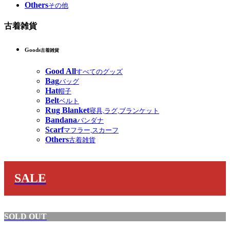
Others
その他
古着雑貨
Goods
古着雑貨
Good All
すべてのグッズ
Bag
バッグ
Hat
帽子
Belt
ベルト
Rug Blanket
寝具,ラグ,ブランケット
Bandana
バンダナ
Scarf
マフラー,スカーフ
Others
古着雑貨
SALE
SOLD OUT