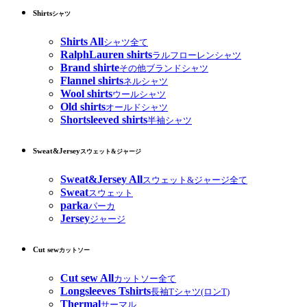
Shirts
シャツ
Shirts All
シャツ全て
RalphLauren shirts
ラルフローレンシャツ
Brand shirte
その他ブランドシャツ
Flannel shirts
ネルシャツ
Wool shirts
ウールシャツ
Old shirts
オールドシャツ
Shortsleeved shirts
半袖シャツ
Sweat&Jersey
スウェット&ジャージ
Sweat&Jersey All
スウェット&ジャージ全て
Sweat
スウェット
parka
パーカ
Jersey
ジャージ
Cut sew
カットソー
Cut sew All
カットソー全て
Longsleeves Tshirts
長袖Tシャツ(ロンT)
Thermal
サーマル