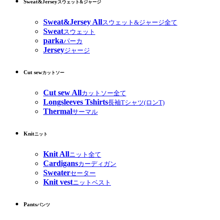
Sweat&Jersey
スウェット&ジャージ
Sweat&Jersey All
スウェット&ジャージ全て
Sweat
スウェット
parka
パーカ
Jersey
ジャージ
Cut sew
カットソー
Cut sew All
カットソー全て
Longsleeves Tshirts
長袖Tシャツ(ロンT)
Thermal
サーマル
Knit
ニット
Knit All
ニット全て
Cardigans
カーディガン
Sweater
セーター
Knit vest
ニットベスト
Pants
パンツ