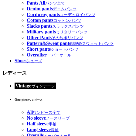
Pants All
パンツ全て
Denim pants
デニムパンツ
Corduroy pants
コーデュロイパンツ
Cotton pants
コットンパンツ
Slacks pants
スラックスパンツ
Military pants
ミリタリーパンツ
Other Pants
その他ポリパンツ
Pattern&Sweat pants
総柄&スウェットパンツ
Short pants
ショートパンツ
Overalls
オーバーオール
Shoes
シューズ
レディース
Vintage
ヴィンテージ
One piece
ワンピース
All
ワンピース全て
No sleeve
ノースリーブ
Half sleeve
半袖
Long sleeve
長袖
Overalls
オーバーオール