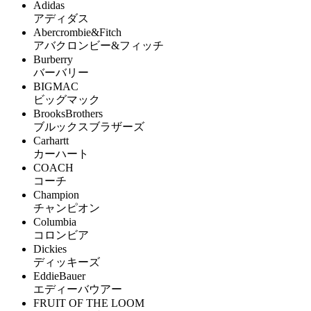
Adidas
アディダス
Abercrombie&Fitch
アバクロンビー&フィッチ
Burberry
バーバリー
BIGMAC
ビッグマック
BrooksBrothers
ブルックスブラザーズ
Carhartt
カーハート
COACH
コーチ
Champion
チャンピオン
Columbia
コロンビア
Dickies
ディッキーズ
EddieBauer
エディーバウアー
FRUIT OF THE LOOM