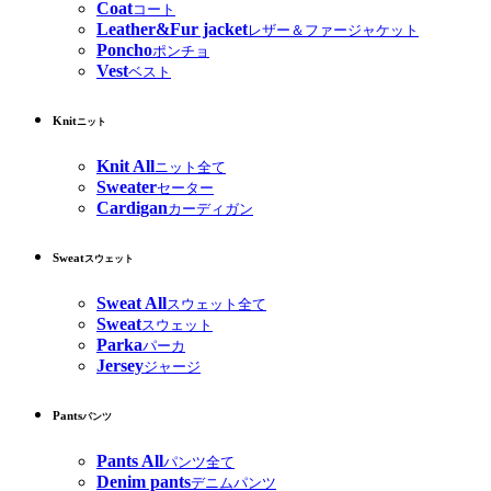
Coat
コート
Leather&Fur jacket
レザー＆ファージャケット
Poncho
ポンチョ
Vest
ベスト
Knit
ニット
Knit All
ニット全て
Sweater
セーター
Cardigan
カーディガン
Sweat
スウェット
Sweat All
スウェット全て
Sweat
スウェット
Parka
パーカ
Jersey
ジャージ
Pants
パンツ
Pants All
パンツ全て
Denim pants
デニムパンツ