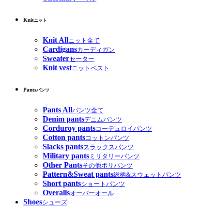
Knit
ニット
Knit All
ニット全て
Cardigans
カーディガン
Sweater
セーター
Knit vest
ニットベスト
Pants
パンツ
Pants All
パンツ全て
Denim pants
デニムパンツ
Corduroy pants
コーデュロイパンツ
Cotton pants
コットンパンツ
Slacks pants
スラックスパンツ
Military pants
ミリタリーパンツ
Other Pants
その他ポリパンツ
Pattern&Sweat pants
総柄&スウェットパンツ
Short pants
ショートパンツ
Overalls
オーバーオール
Shoes
シューズ