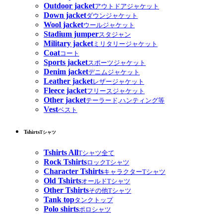
Outdoor jacket
アウトドアジャケット
Down jacket
ダウンジャケット
Wool jacket
ウールジャケット
Stadium jumper
スタジャン
Military jacket
ミリタリージャケット
Coat
コート
Sports jacket
スポーツジャケット
Denim jacket
デニムジャケット
Leather jacket
レザージャケット
Fleece jacket
フリースジャケット
Other jacket
テーラード,ハンティング等
Vest
ベスト
Tshirts
Tシャツ
Tshirts All
Tシャツ全て
Rock Tshirts
ロックTシャツ
Character Tshirts
キャラクターTシャツ
Old Tshirts
オールドTシャツ
Other Tshirts
その他Tシャツ
Tank top
タンクトップ
Polo shirts
ポロシャツ