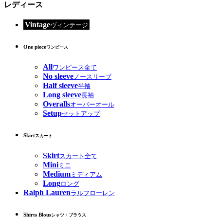
レディース
Vintage
ヴィンテージ
One piece
ワンピース
All
ワンピース全て
No sleeve
ノースリーブ
Half sleeve
半袖
Long sleeve
長袖
Overalls
オーバーオール
Setup
セットアップ
Skirt
スカート
Skirt
スカート全て
Mini
ミニ
Medium
ミディアム
Long
ロング
Ralph Lauren
ラルフローレン
Shirts Blous
シャツ・ブラウス