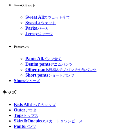
Sweat
スウェット
Sweat All
スウェット全て
Sweat
スウェット
Parka
パーカ
Jersey
ジャージ
Pants
パンツ
Pants All
パンツ全て
Denim pants
デニムパンツ
Other pants
総柄&チノパンその他パンツ
Short pants
ショートパンツ
Shoes
シューズ
キッズ
Kids All
すべてのキッズ
Outer
アウター
Tops
トップス
Skirt&Onepiece
スカート＆ワンピース
Pants
パンツ