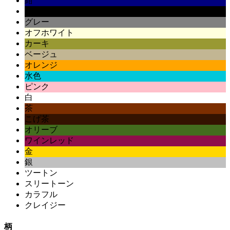
紺
黒
グレー
オフホワイト
カーキ
ベージュ
オレンジ
水色
ピンク
白
茶
こげ茶
オリーブ
ワインレッド
金
銀
ツートン
スリートーン
カラフル
クレイジー
柄