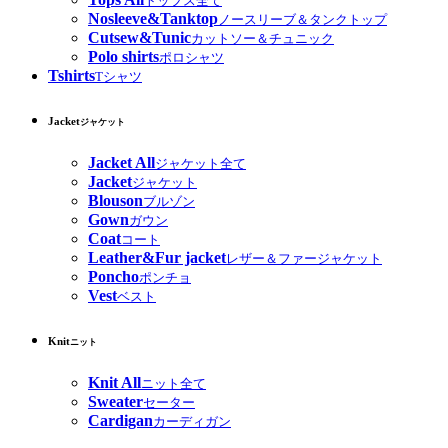
トップス全て
Nosleeve&Tanktop
ノースリーブ＆タンクトップ
Cutsew&Tunic
カットソー＆チュニック
Polo shirts
ポロシャツ
Tshirts
Tシャツ
Jacket
ジャケット
Jacket All
ジャケット全て
Jacket
ジャケット
Blouson
ブルゾン
Gown
ガウン
Coat
コート
Leather&Fur jacket
レザー＆ファージャケット
Poncho
ポンチョ
Vest
ベスト
Knit
ニット
Knit All
ニット全て
Sweater
セーター
Cardigan
カーディガン