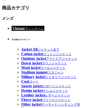
商品カテゴリ
メンズ
Vintage
ヴィンテージ
Jacket
ジャケット
Jacket All
ジャケット全て
Cotton jacket
コットンジャケット
Outdoor jacket
アウトドアジャケット
Down jacket
ダウンジャケット
Wool jacket
ウールジャケット
Stadium jumper
スタジャン
Military jacket
ミリタリージャケット
Coat
コート
Sports jacket
スポーツジャケット
Denim jacket
デニムジャケット
Leather jacket
レザージャケット
Fleece jacket
フリースジャケット
Other jacket
テーラード,ハンティング等