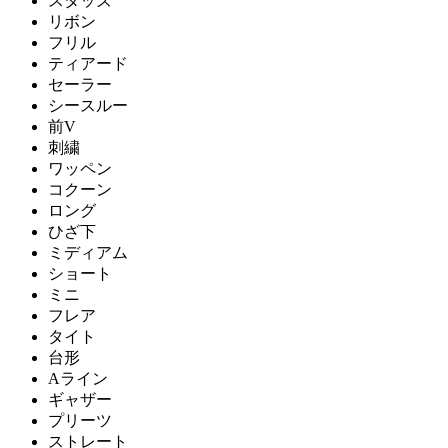
スタッズ
リボン
フリル
ティアード
セーラー
シースルー
前V
刺繍
ワッペン
コクーン
ロング
ひざ下
ミディアム
ショート
ミニ
フレア
タイト
台形
Aライン
ギャザー
プリーツ
ストレート