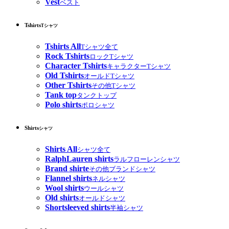
Vest
ベスト
Tshirts
Tシャツ
Tshirts All
Tシャツ全て
Rock Tshirts
ロックTシャツ
Character Tshirts
キャラクターTシャツ
Old Tshirts
オールドTシャツ
Other Tshirts
その他Tシャツ
Tank top
タンクトップ
Polo shirts
ポロシャツ
Shirts
シャツ
Shirts All
シャツ全て
RalphLauren shirts
ラルフローレンシャツ
Brand shirte
その他ブランドシャツ
Flannel shirts
ネルシャツ
Wool shirts
ウールシャツ
Old shirts
オールドシャツ
Shortsleeved shirts
半袖シャツ