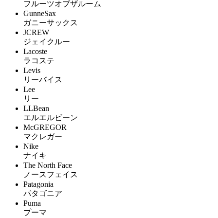
フルーツオブザルーム
GunneSax
ガニーサックス
JCREW
ジェイクルー
Lacoste
ラコステ
Levis
リーバイス
Lee
リー
LLBean
エルエルビーン
McGREGOR
マクレガー
Nike
ナイキ
The North Face
ノースフェイス
Patagonia
パタゴニア
Puma
プーマ