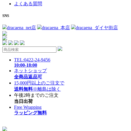
よくある質問
SNS
dracaena_net店
dracaena_本店
dracaena_ダイヤ街店
TEL:0422-24-9456
10:00-18:00
ネットショップ
全商品返品可
15,000円以上のご注文で
送料無料
※離島は除く
午後2時までのご注文
当日出荷
Free Wrapping
ラッピング無料