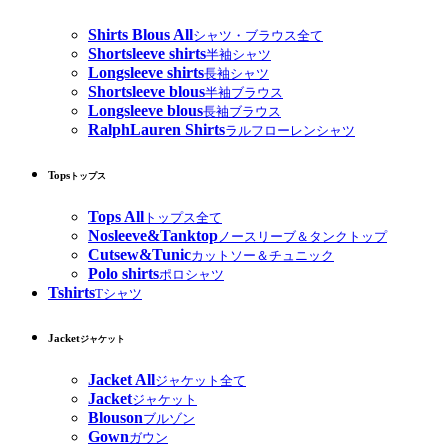
Shirts Blous All
シャツ・ブラウス全て
Shortsleeve shirts
半袖シャツ
Longsleeve shirts
長袖シャツ
Shortsleeve blous
半袖ブラウス
Longsleeve blous
長袖ブラウス
RalphLauren Shirts
ラルフローレンシャツ
Tops
トップス
Tops All
トップス全て
Nosleeve&Tanktop
ノースリーブ＆タンクトップ
Cutsew&Tunic
カットソー＆チュニック
Polo shirts
ポロシャツ
Tshirts
Tシャツ
Jacket
ジャケット
Jacket All
ジャケット全て
Jacket
ジャケット
Blouson
ブルゾン
Gown
ガウン