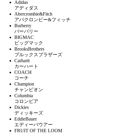
Adidas
アディダス
Abercrombie&Fitch
アバクロンビー&フィッチ
Burberry
バーバリー
BIGMAC
ビッグマック
BrooksBrothers
ブルックスブラザーズ
Carhartt
カーハート
COACH
コーチ
Champion
チャンピオン
Columbia
コロンビア
Dickies
ディッキーズ
EddieBauer
エディーバウアー
FRUIT OF THE LOOM