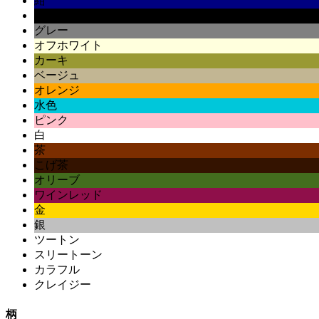
紺
黒
グレー
オフホワイト
カーキ
ベージュ
オレンジ
水色
ピンク
白
茶
こげ茶
オリーブ
ワインレッド
金
銀
ツートン
スリートーン
カラフル
クレイジー
柄