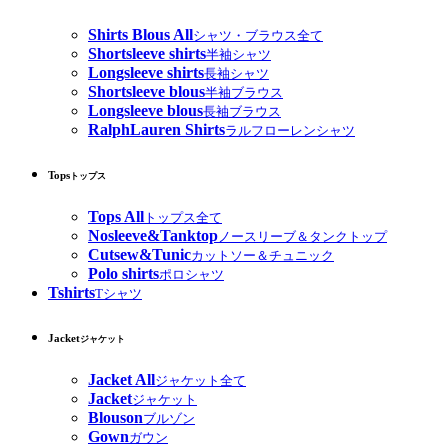
Shirts Blous All
シャツ・ブラウス全て
Shortsleeve shirts
半袖シャツ
Longsleeve shirts
長袖シャツ
Shortsleeve blous
半袖ブラウス
Longsleeve blous
長袖ブラウス
RalphLauren Shirts
ラルフローレンシャツ
Tops
トップス
Tops All
トップス全て
Nosleeve&Tanktop
ノースリーブ＆タンクトップ
Cutsew&Tunic
カットソー＆チュニック
Polo shirts
ポロシャツ
Tshirts
Tシャツ
Jacket
ジャケット
Jacket All
ジャケット全て
Jacket
ジャケット
Blouson
ブルゾン
Gown
ガウン