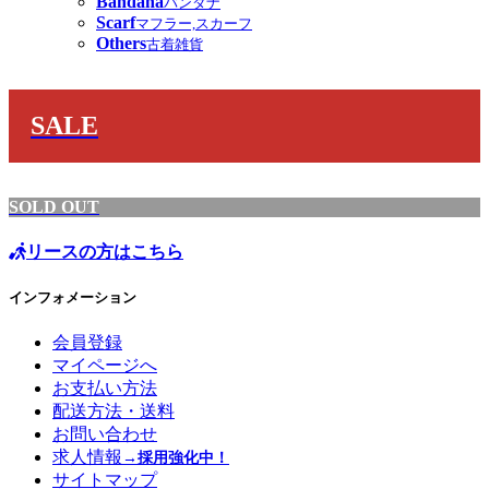
Bandana
バンダナ
Scarf
マフラー,スカーフ
Others
古着雑貨
SALE
SOLD OUT
リースの方はこちら
インフォメーション
会員登録
マイページへ
お支払い方法
配送方法・送料
お問い合わせ
求人情報
→採用強化中！
サイトマップ