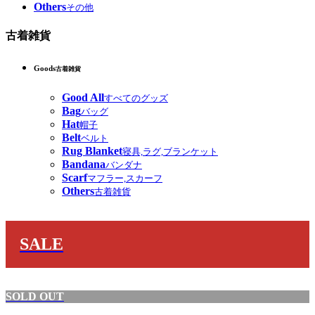
Others
その他
古着雑貨
Goods
古着雑貨
Good All
すべてのグッズ
Bag
バッグ
Hat
帽子
Belt
ベルト
Rug Blanket
寝具,ラグ,ブランケット
Bandana
バンダナ
Scarf
マフラー,スカーフ
Others
古着雑貨
SALE
SOLD OUT