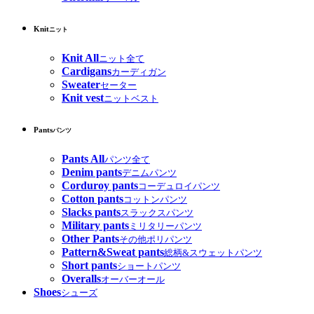
Knit
ニット
Knit All
ニット全て
Cardigans
カーディガン
Sweater
セーター
Knit vest
ニットベスト
Pants
パンツ
Pants All
パンツ全て
Denim pants
デニムパンツ
Corduroy pants
コーデュロイパンツ
Cotton pants
コットンパンツ
Slacks pants
スラックスパンツ
Military pants
ミリタリーパンツ
Other Pants
その他ポリパンツ
Pattern&Sweat pants
総柄&スウェットパンツ
Short pants
ショートパンツ
Overalls
オーバーオール
Shoes
シューズ