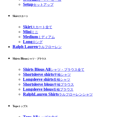
Setup
セットアップ
Skirt
スカート
Skirt
スカート全て
Mini
ミニ
Medium
ミディアム
Long
ロング
Ralph Lauren
ラルフローレン
Shirts Blous
シャツ・ブラウス
Shirts Blous All
シャツ・ブラウス全て
Shortsleeve shirts
半袖シャツ
Longsleeve shirts
長袖シャツ
Shortsleeve blous
半袖ブラウス
Longsleeve blous
長袖ブラウス
RalphLauren Shirts
ラルフローレンシャツ
Tops
トップス
Tops All