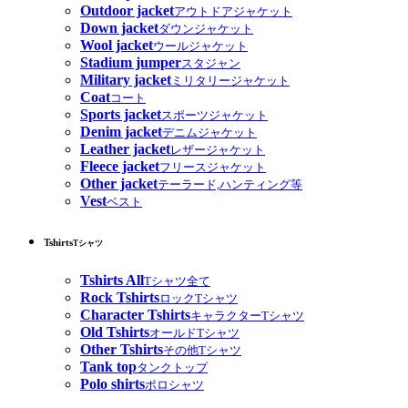
Outdoor jacket
アウトドアジャケット
Down jacket
ダウンジャケット
Wool jacket
ウールジャケット
Stadium jumper
スタジャン
Military jacket
ミリタリージャケット
Coat
コート
Sports jacket
スポーツジャケット
Denim jacket
デニムジャケット
Leather jacket
レザージャケット
Fleece jacket
フリースジャケット
Other jacket
テーラード,ハンティング等
Vest
ベスト
Tshirts
Tシャツ
Tshirts All
Tシャツ全て
Rock Tshirts
ロックTシャツ
Character Tshirts
キャラクターTシャツ
Old Tshirts
オールドTシャツ
Other Tshirts
その他Tシャツ
Tank top
タンクトップ
Polo shirts
ポロシャツ