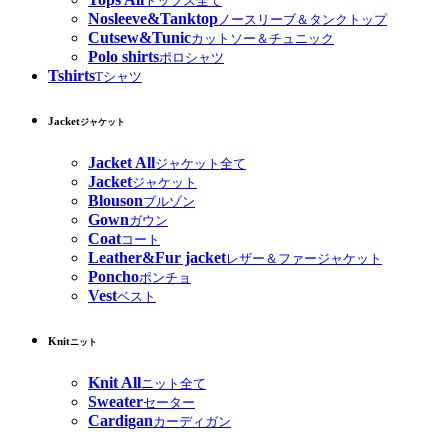
トップス全て
Nosleeve&Tanktop
ノースリーブ＆タンクトップ
Cutsew&Tunic
カットソー＆チュニック
Polo shirts
ポロシャツ
Tshirts
Tシャツ
Jacket
ジャケット
Jacket All
ジャケット全て
Jacket
ジャケット
Blouson
ブルゾン
Gown
ガウン
Coat
コート
Leather&Fur jacket
レザー＆ファージャケット
Poncho
ポンチョ
Vest
ベスト
Knit
ニット
Knit All
ニット全て
Sweater
セーター
Cardigan
カーディガン