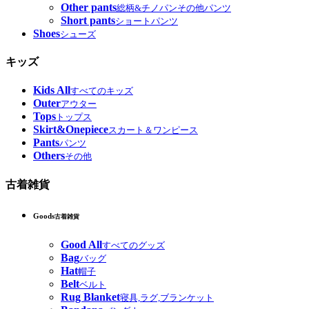
Other pants
総柄&チノパンその他パンツ
Short pants
ショートパンツ
Shoes
シューズ
キッズ
Kids All
すべてのキッズ
Outer
アウター
Tops
トップス
Skirt&Onepiece
スカート＆ワンピース
Pants
パンツ
Others
その他
古着雑貨
Goods
古着雑貨
Good All
すべてのグッズ
Bag
バッグ
Hat
帽子
Belt
ベルト
Rug Blanket
寝具,ラグ,ブランケット