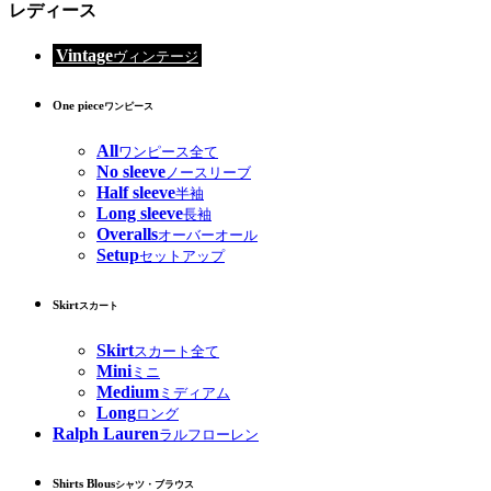
レディース
Vintage
ヴィンテージ
One piece
ワンピース
All
ワンピース全て
No sleeve
ノースリーブ
Half sleeve
半袖
Long sleeve
長袖
Overalls
オーバーオール
Setup
セットアップ
Skirt
スカート
Skirt
スカート全て
Mini
ミニ
Medium
ミディアム
Long
ロング
Ralph Lauren
ラルフローレン
Shirts Blous
シャツ・ブラウス