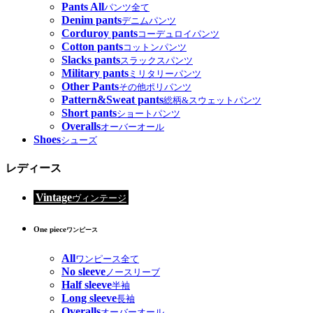
Pants All
パンツ全て
Denim pants
デニムパンツ
Corduroy pants
コーデュロイパンツ
Cotton pants
コットンパンツ
Slacks pants
スラックスパンツ
Military pants
ミリタリーパンツ
Other Pants
その他ポリパンツ
Pattern&Sweat pants
総柄&スウェットパンツ
Short pants
ショートパンツ
Overalls
オーバーオール
Shoes
シューズ
レディース
Vintage
ヴィンテージ
One piece
ワンピース
All
ワンピース全て
No sleeve
ノースリーブ
Half sleeve
半袖
Long sleeve
長袖
Overalls
オーバーオール