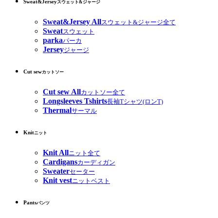
Sweat&Jersey
スウェット&ジャージ
Sweat&Jersey All
スウェット&ジャージ全て
Sweat
スウェット
parka
パーカ
Jersey
ジャージ
Cut sew
カットソー
Cut sew All
カットソー全て
Longsleeves Tshirts
長袖Tシャツ(ロンT)
Thermal
サーマル
Knit
ニット
Knit All
ニット全て
Cardigans
カーディガン
Sweater
セーター
Knit vest
ニットベスト
Pants
パンツ