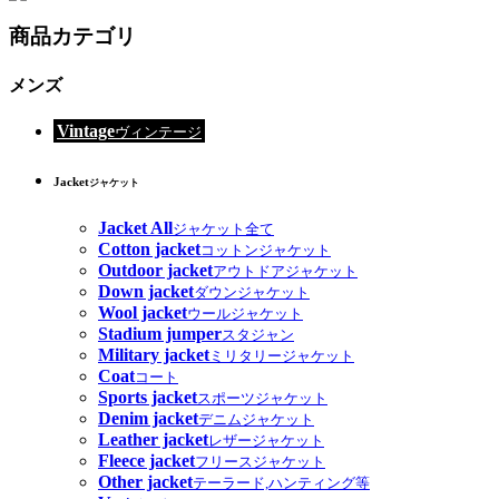
商品カテゴリ
メンズ
Vintage
ヴィンテージ
Jacket
ジャケット
Jacket All
ジャケット全て
Cotton jacket
コットンジャケット
Outdoor jacket
アウトドアジャケット
Down jacket
ダウンジャケット
Wool jacket
ウールジャケット
Stadium jumper
スタジャン
Military jacket
ミリタリージャケット
Coat
コート
Sports jacket
スポーツジャケット
Denim jacket
デニムジャケット
Leather jacket
レザージャケット
Fleece jacket
フリースジャケット
Other jacket
テーラード,ハンティング等