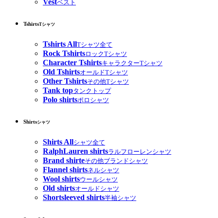
Vest
ベスト
Tshirts
Tシャツ
Tshirts All
Tシャツ全て
Rock Tshirts
ロックTシャツ
Character Tshirts
キャラクターTシャツ
Old Tshirts
オールドTシャツ
Other Tshirts
その他Tシャツ
Tank top
タンクトップ
Polo shirts
ポロシャツ
Shirts
シャツ
Shirts All
シャツ全て
RalphLauren shirts
ラルフローレンシャツ
Brand shirte
その他ブランドシャツ
Flannel shirts
ネルシャツ
Wool shirts
ウールシャツ
Old shirts
オールドシャツ
Shortsleeved shirts
半袖シャツ