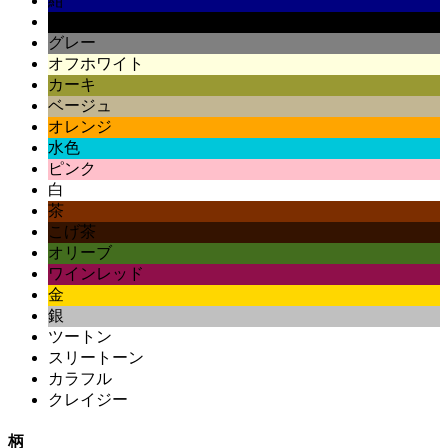
紺
黒
グレー
オフホワイト
カーキ
ベージュ
オレンジ
水色
ピンク
白
茶
こげ茶
オリーブ
ワインレッド
金
銀
ツートン
スリートーン
カラフル
クレイジー
柄