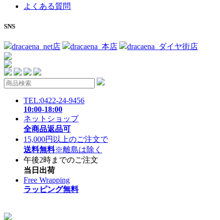
よくある質問
SNS
dracaena_net店
dracaena_本店
dracaena_ダイヤ街店
TEL:0422-24-9456
10:00-18:00
ネットショップ
全商品返品可
15,000円以上のご注文で
送料無料
※離島は除く
午後2時までのご注文
当日出荷
Free Wrapping
ラッピング無料