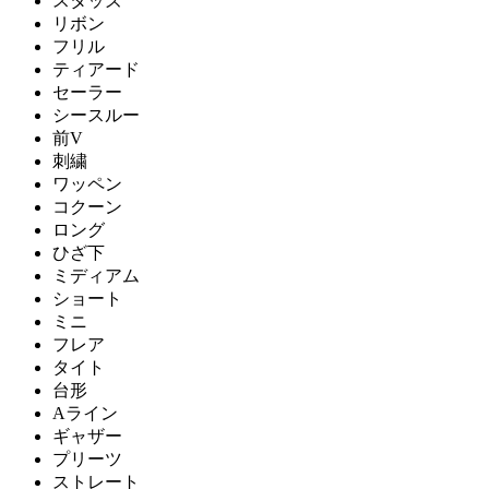
スタッズ
リボン
フリル
ティアード
セーラー
シースルー
前V
刺繍
ワッペン
コクーン
ロング
ひざ下
ミディアム
ショート
ミニ
フレア
タイト
台形
Aライン
ギャザー
プリーツ
ストレート