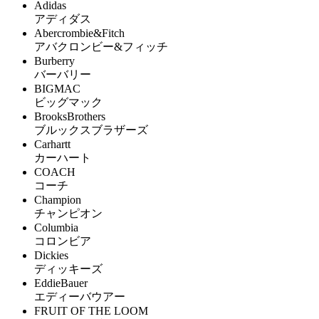
Adidas
アディダス
Abercrombie&Fitch
アバクロンビー&フィッチ
Burberry
バーバリー
BIGMAC
ビッグマック
BrooksBrothers
ブルックスブラザーズ
Carhartt
カーハート
COACH
コーチ
Champion
チャンピオン
Columbia
コロンビア
Dickies
ディッキーズ
EddieBauer
エディーバウアー
FRUIT OF THE LOOM