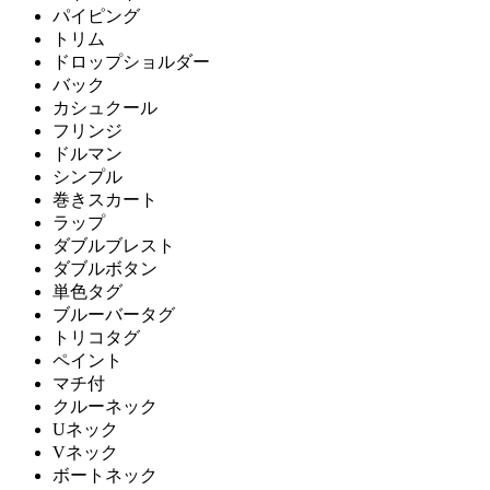
パイピング
トリム
ドロップショルダー
バック
カシュクール
フリンジ
ドルマン
シンプル
巻きスカート
ラップ
ダブルブレスト
ダブルボタン
単色タグ
ブルーバータグ
トリコタグ
ペイント
マチ付
クルーネック
Uネック
Vネック
ボートネック