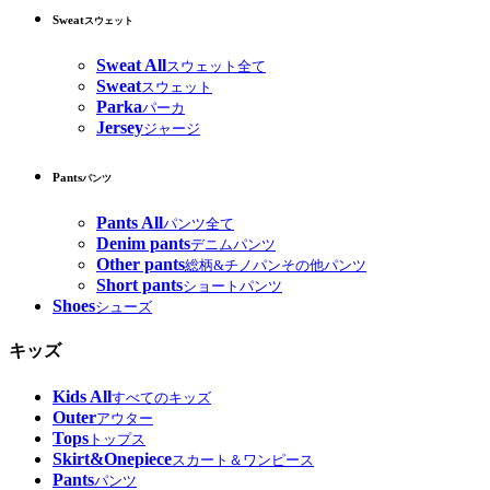
Sweat
スウェット
Sweat All
スウェット全て
Sweat
スウェット
Parka
パーカ
Jersey
ジャージ
Pants
パンツ
Pants All
パンツ全て
Denim pants
デニムパンツ
Other pants
総柄&チノパンその他パンツ
Short pants
ショートパンツ
Shoes
シューズ
キッズ
Kids All
すべてのキッズ
Outer
アウター
Tops
トップス
Skirt&Onepiece
スカート＆ワンピース
Pants
パンツ