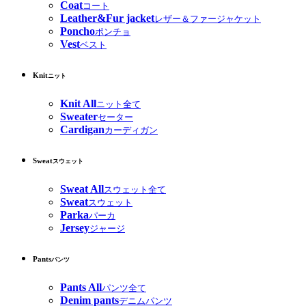
Coat
コート
Leather&Fur jacket
レザー＆ファージャケット
Poncho
ポンチョ
Vest
ベスト
Knit
ニット
Knit All
ニット全て
Sweater
セーター
Cardigan
カーディガン
Sweat
スウェット
Sweat All
スウェット全て
Sweat
スウェット
Parka
パーカ
Jersey
ジャージ
Pants
パンツ
Pants All
パンツ全て
Denim pants
デニムパンツ