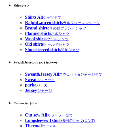
Shirts
シャツ
Shirts All
シャツ全て
RalphLauren shirts
ラルフローレンシャツ
Brand shirte
その他ブランドシャツ
Flannel shirts
ネルシャツ
Wool shirts
ウールシャツ
Old shirts
オールドシャツ
Shortsleeved shirts
半袖シャツ
Sweat&Jersey
スウェット&ジャージ
Sweat&Jersey All
スウェット&ジャージ全て
Sweat
スウェット
parka
パーカ
Jersey
ジャージ
Cut sew
カットソー
Cut sew All
カットソー全て
Longsleeves Tshirts
長袖Tシャツ(ロンT)
Thermal
サーマル