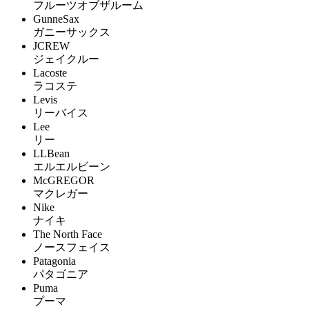
フルーツオブザルーム
GunneSax
ガニーサックス
JCREW
ジェイクルー
Lacoste
ラコステ
Levis
リーバイス
Lee
リー
LLBean
エルエルビーン
McGREGOR
マクレガー
Nike
ナイキ
The North Face
ノースフェイス
Patagonia
パタゴニア
Puma
プーマ