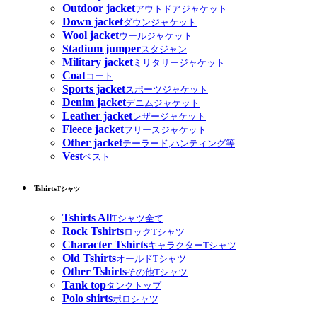
Outdoor jacket
アウトドアジャケット
Down jacket
ダウンジャケット
Wool jacket
ウールジャケット
Stadium jumper
スタジャン
Military jacket
ミリタリージャケット
Coat
コート
Sports jacket
スポーツジャケット
Denim jacket
デニムジャケット
Leather jacket
レザージャケット
Fleece jacket
フリースジャケット
Other jacket
テーラード,ハンティング等
Vest
ベスト
Tshirts
Tシャツ
Tshirts All
Tシャツ全て
Rock Tshirts
ロックTシャツ
Character Tshirts
キャラクターTシャツ
Old Tshirts
オールドTシャツ
Other Tshirts
その他Tシャツ
Tank top
タンクトップ
Polo shirts
ポロシャツ