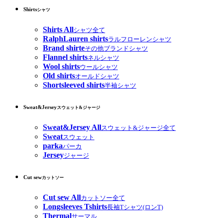
Shirts
シャツ
Shirts All
シャツ全て
RalphLauren shirts
ラルフローレンシャツ
Brand shirte
その他ブランドシャツ
Flannel shirts
ネルシャツ
Wool shirts
ウールシャツ
Old shirts
オールドシャツ
Shortsleeved shirts
半袖シャツ
Sweat&Jersey
スウェット&ジャージ
Sweat&Jersey All
スウェット&ジャージ全て
Sweat
スウェット
parka
パーカ
Jersey
ジャージ
Cut sew
カットソー
Cut sew All
カットソー全て
Longsleeves Tshirts
長袖Tシャツ(ロンT)
Thermal
サーマル