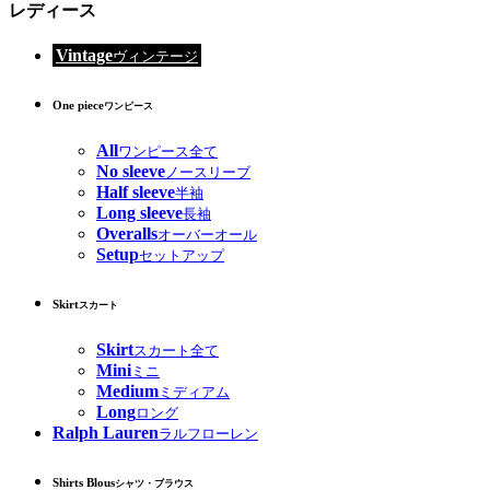
レディース
Vintage
ヴィンテージ
One piece
ワンピース
All
ワンピース全て
No sleeve
ノースリーブ
Half sleeve
半袖
Long sleeve
長袖
Overalls
オーバーオール
Setup
セットアップ
Skirt
スカート
Skirt
スカート全て
Mini
ミニ
Medium
ミディアム
Long
ロング
Ralph Lauren
ラルフローレン
Shirts Blous
シャツ・ブラウス