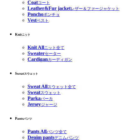
Coat
コート
Leather&Fur jacket
レザー＆ファージャケット
Poncho
ポンチョ
Vest
ベスト
Knit
ニット
Knit All
ニット全て
Sweater
セーター
Cardigan
カーディガン
Sweat
スウェット
Sweat All
スウェット全て
Sweat
スウェット
Parka
パーカ
Jersey
ジャージ
Pants
パンツ
Pants All
パンツ全て
Denim pants
デニムパンツ