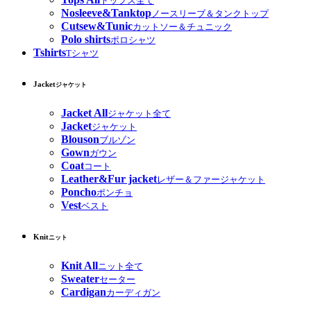
トップス全て
Nosleeve&Tanktop
ノースリーブ＆タンクトップ
Cutsew&Tunic
カットソー＆チュニック
Polo shirts
ポロシャツ
Tshirts
Tシャツ
Jacket
ジャケット
Jacket All
ジャケット全て
Jacket
ジャケット
Blouson
ブルゾン
Gown
ガウン
Coat
コート
Leather&Fur jacket
レザー＆ファージャケット
Poncho
ポンチョ
Vest
ベスト
Knit
ニット
Knit All
ニット全て
Sweater
セーター
Cardigan
カーディガン