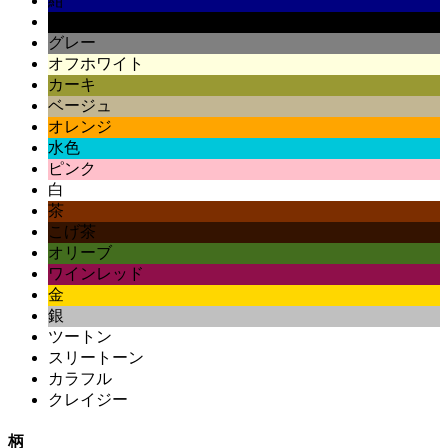
紺
黒
グレー
オフホワイト
カーキ
ベージュ
オレンジ
水色
ピンク
白
茶
こげ茶
オリーブ
ワインレッド
金
銀
ツートン
スリートーン
カラフル
クレイジー
柄