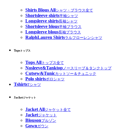
Shirts Blous All
シャツ・ブラウス全て
Shortsleeve shirts
半袖シャツ
Longsleeve shirts
長袖シャツ
Shortsleeve blous
半袖ブラウス
Longsleeve blous
長袖ブラウス
RalphLauren Shirts
ラルフローレンシャツ
Tops
トップス
Tops All
トップス全て
Nosleeve&Tanktop
ノースリーブ＆タンクトップ
Cutsew&Tunic
カットソー＆チュニック
Polo shirts
ポロシャツ
Tshirts
Tシャツ
Jacket
ジャケット
Jacket All
ジャケット全て
Jacket
ジャケット
Blouson
ブルゾン
Gown
ガウン