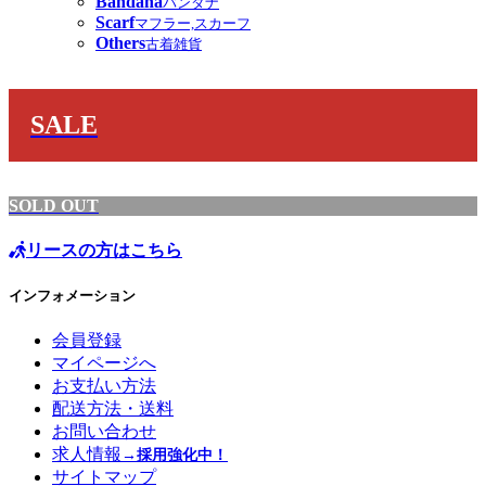
Bandana
バンダナ
Scarf
マフラー,スカーフ
Others
古着雑貨
SALE
SOLD OUT
リースの方はこちら
インフォメーション
会員登録
マイページへ
お支払い方法
配送方法・送料
お問い合わせ
求人情報
→採用強化中！
サイトマップ