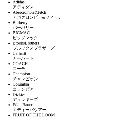
Adidas
アディダス
Abercrombie&Fitch
アバクロンビー&フィッチ
Burberry
バーバリー
BIGMAC
ビッグマック
BrooksBrothers
ブルックスブラザーズ
Carhartt
カーハート
COACH
コーチ
Champion
チャンピオン
Columbia
コロンビア
Dickies
ディッキーズ
EddieBauer
エディーバウアー
FRUIT OF THE LOOM