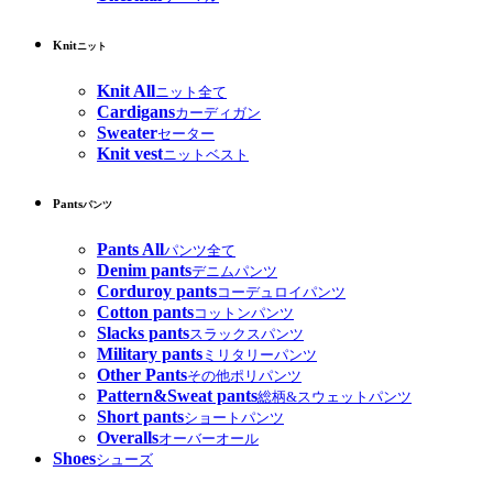
Knit
ニット
Knit All
ニット全て
Cardigans
カーディガン
Sweater
セーター
Knit vest
ニットベスト
Pants
パンツ
Pants All
パンツ全て
Denim pants
デニムパンツ
Corduroy pants
コーデュロイパンツ
Cotton pants
コットンパンツ
Slacks pants
スラックスパンツ
Military pants
ミリタリーパンツ
Other Pants
その他ポリパンツ
Pattern&Sweat pants
総柄&スウェットパンツ
Short pants
ショートパンツ
Overalls
オーバーオール
Shoes
シューズ