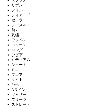
スタッズ
リボン
フリル
ティアード
セーラー
シースルー
前V
刺繍
ワッペン
コクーン
ロング
ひざ下
ミディアム
ショート
ミニ
フレア
タイト
台形
Aライン
ギャザー
プリーツ
ストレート