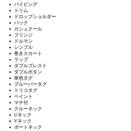
パイピング
トリム
ドロップショルダー
バック
カシュクール
フリンジ
ドルマン
シンプル
巻きスカート
ラップ
ダブルブレスト
ダブルボタン
単色タグ
ブルーバータグ
トリコタグ
ペイント
マチ付
クルーネック
Uネック
Vネック
ボートネック