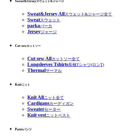
Sweat&Jersey
スウェット&ジャージ
Sweat&Jersey All
スウェット&ジャージ全て
Sweat
スウェット
parka
パーカ
Jersey
ジャージ
Cut sew
カットソー
Cut sew All
カットソー全て
Longsleeves Tshirts
長袖Tシャツ(ロンT)
Thermal
サーマル
Knit
ニット
Knit All
ニット全て
Cardigans
カーディガン
Sweater
セーター
Knit vest
ニットベスト
Pants
パンツ