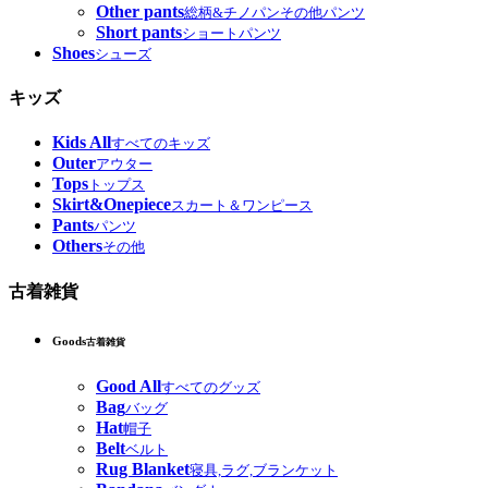
Other pants
総柄&チノパンその他パンツ
Short pants
ショートパンツ
Shoes
シューズ
キッズ
Kids All
すべてのキッズ
Outer
アウター
Tops
トップス
Skirt&Onepiece
スカート＆ワンピース
Pants
パンツ
Others
その他
古着雑貨
Goods
古着雑貨
Good All
すべてのグッズ
Bag
バッグ
Hat
帽子
Belt
ベルト
Rug Blanket
寝具,ラグ,ブランケット