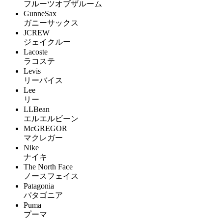
フルーツオブザルーム
GunneSax
ガニーサックス
JCREW
ジェイクルー
Lacoste
ラコステ
Levis
リーバイス
Lee
リー
LLBean
エルエルビーン
McGREGOR
マクレガー
Nike
ナイキ
The North Face
ノースフェイス
Patagonia
パタゴニア
Puma
プーマ