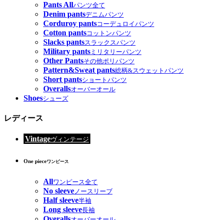
Pants All
パンツ全て
Denim pants
デニムパンツ
Corduroy pants
コーデュロイパンツ
Cotton pants
コットンパンツ
Slacks pants
スラックスパンツ
Military pants
ミリタリーパンツ
Other Pants
その他ポリパンツ
Pattern&Sweat pants
総柄&スウェットパンツ
Short pants
ショートパンツ
Overalls
オーバーオール
Shoes
シューズ
レディース
Vintage
ヴィンテージ
One piece
ワンピース
All
ワンピース全て
No sleeve
ノースリーブ
Half sleeve
半袖
Long sleeve
長袖
Overalls
オーバーオール