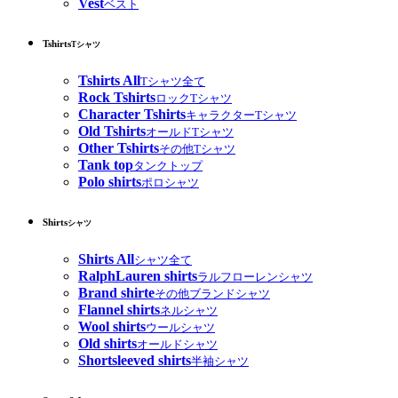
Vest
ベスト
Tshirts
Tシャツ
Tshirts All
Tシャツ全て
Rock Tshirts
ロックTシャツ
Character Tshirts
キャラクターTシャツ
Old Tshirts
オールドTシャツ
Other Tshirts
その他Tシャツ
Tank top
タンクトップ
Polo shirts
ポロシャツ
Shirts
シャツ
Shirts All
シャツ全て
RalphLauren shirts
ラルフローレンシャツ
Brand shirte
その他ブランドシャツ
Flannel shirts
ネルシャツ
Wool shirts
ウールシャツ
Old shirts
オールドシャツ
Shortsleeved shirts
半袖シャツ