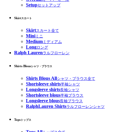
Setup
セットアップ
Skirt
スカート
Skirt
スカート全て
Mini
ミニ
Medium
ミディアム
Long
ロング
Ralph Lauren
ラルフローレン
Shirts Blous
シャツ・ブラウス
Shirts Blous All
シャツ・ブラウス全て
Shortsleeve shirts
半袖シャツ
Longsleeve shirts
長袖シャツ
Shortsleeve blous
半袖ブラウス
Longsleeve blous
長袖ブラウス
RalphLauren Shirts
ラルフローレンシャツ
Tops
トップス
Tops All