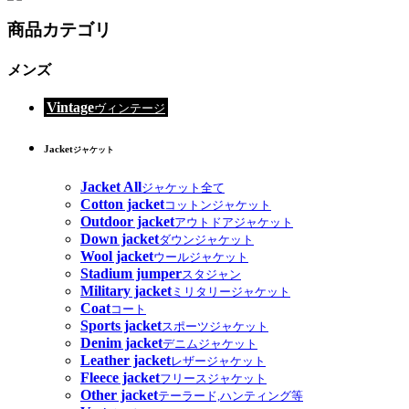
商品カテゴリ
メンズ
Vintage
ヴィンテージ
Jacket
ジャケット
Jacket All
ジャケット全て
Cotton jacket
コットンジャケット
Outdoor jacket
アウトドアジャケット
Down jacket
ダウンジャケット
Wool jacket
ウールジャケット
Stadium jumper
スタジャン
Military jacket
ミリタリージャケット
Coat
コート
Sports jacket
スポーツジャケット
Denim jacket
デニムジャケット
Leather jacket
レザージャケット
Fleece jacket
フリースジャケット
Other jacket
テーラード,ハンティング等