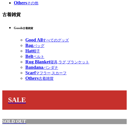
Others
その他
古着雑貨
Goods
古着雑貨
Good All
すべてのグッズ
Bag
バッグ
Hat
帽子
Belt
ベルト
Rug Blanket
寝具,ラグ,ブランケット
Bandana
バンダナ
Scarf
マフラー,スカーフ
Others
古着雑貨
SALE
SOLD OUT