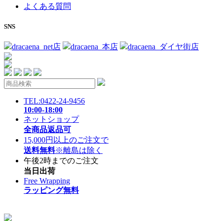
よくある質問
SNS
dracaena_net店
dracaena_本店
dracaena_ダイヤ街店
TEL:0422-24-9456
10:00-18:00
ネットショップ
全商品返品可
15,000円以上のご注文で
送料無料
※離島は除く
午後2時までのご注文
当日出荷
Free Wrapping
ラッピング無料