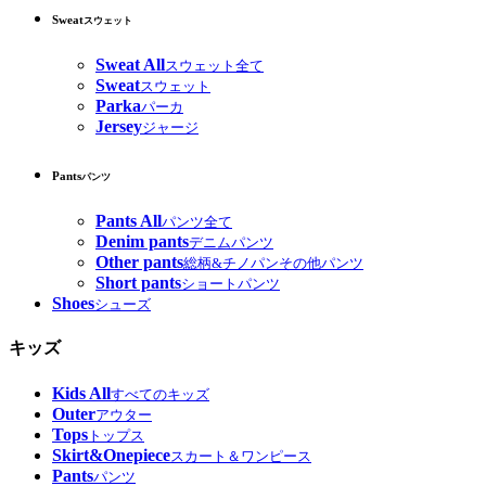
Sweat
スウェット
Sweat All
スウェット全て
Sweat
スウェット
Parka
パーカ
Jersey
ジャージ
Pants
パンツ
Pants All
パンツ全て
Denim pants
デニムパンツ
Other pants
総柄&チノパンその他パンツ
Short pants
ショートパンツ
Shoes
シューズ
キッズ
Kids All
すべてのキッズ
Outer
アウター
Tops
トップス
Skirt&Onepiece
スカート＆ワンピース
Pants
パンツ