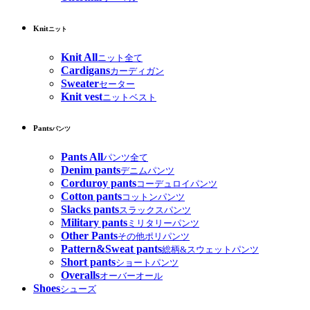
Knit
ニット
Knit All
ニット全て
Cardigans
カーディガン
Sweater
セーター
Knit vest
ニットベスト
Pants
パンツ
Pants All
パンツ全て
Denim pants
デニムパンツ
Corduroy pants
コーデュロイパンツ
Cotton pants
コットンパンツ
Slacks pants
スラックスパンツ
Military pants
ミリタリーパンツ
Other Pants
その他ポリパンツ
Pattern&Sweat pants
総柄&スウェットパンツ
Short pants
ショートパンツ
Overalls
オーバーオール
Shoes
シューズ