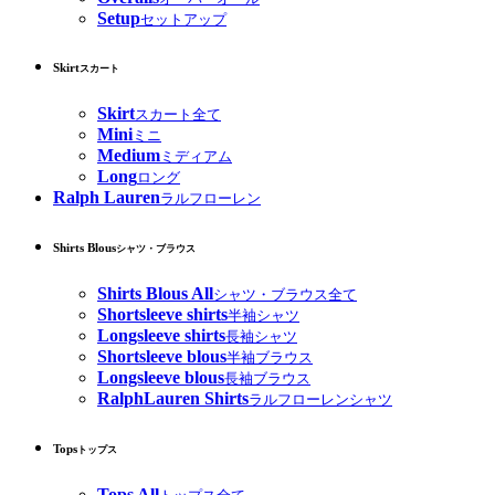
Setup
セットアップ
Skirt
スカート
Skirt
スカート全て
Mini
ミニ
Medium
ミディアム
Long
ロング
Ralph Lauren
ラルフローレン
Shirts Blous
シャツ・ブラウス
Shirts Blous All
シャツ・ブラウス全て
Shortsleeve shirts
半袖シャツ
Longsleeve shirts
長袖シャツ
Shortsleeve blous
半袖ブラウス
Longsleeve blous
長袖ブラウス
RalphLauren Shirts
ラルフローレンシャツ
Tops
トップス
Tops All