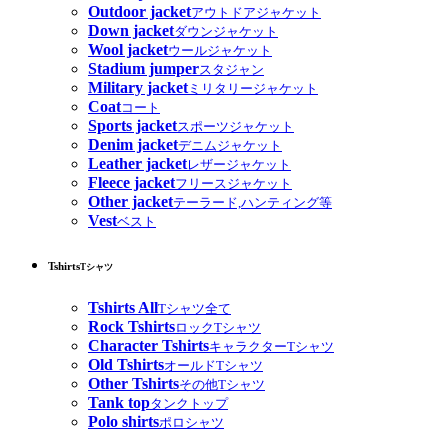
Outdoor jacket
アウトドアジャケット
Down jacket
ダウンジャケット
Wool jacket
ウールジャケット
Stadium jumper
スタジャン
Military jacket
ミリタリージャケット
Coat
コート
Sports jacket
スポーツジャケット
Denim jacket
デニムジャケット
Leather jacket
レザージャケット
Fleece jacket
フリースジャケット
Other jacket
テーラード,ハンティング等
Vest
ベスト
Tshirts
Tシャツ
Tshirts All
Tシャツ全て
Rock Tshirts
ロックTシャツ
Character Tshirts
キャラクターTシャツ
Old Tshirts
オールドTシャツ
Other Tshirts
その他Tシャツ
Tank top
タンクトップ
Polo shirts
ポロシャツ