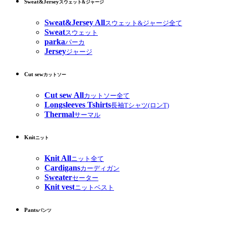
Sweat&Jersey
スウェット&ジャージ
Sweat&Jersey All
スウェット&ジャージ全て
Sweat
スウェット
parka
パーカ
Jersey
ジャージ
Cut sew
カットソー
Cut sew All
カットソー全て
Longsleeves Tshirts
長袖Tシャツ(ロンT)
Thermal
サーマル
Knit
ニット
Knit All
ニット全て
Cardigans
カーディガン
Sweater
セーター
Knit vest
ニットベスト
Pants
パンツ