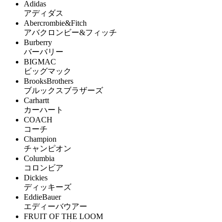
Adidas
アディダス
Abercrombie&Fitch
アバクロンビー&フィッチ
Burberry
バーバリー
BIGMAC
ビッグマック
BrooksBrothers
ブルックスブラザーズ
Carhartt
カーハート
COACH
コーチ
Champion
チャンピオン
Columbia
コロンビア
Dickies
ディッキーズ
EddieBauer
エディーバウアー
FRUIT OF THE LOOM