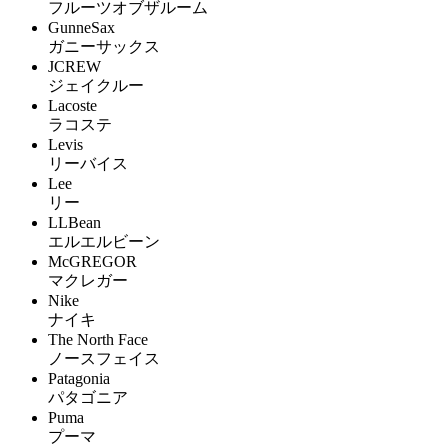
フルーツオブザルーム
GunneSax
ガニーサックス
JCREW
ジェイクルー
Lacoste
ラコステ
Levis
リーバイス
Lee
リー
LLBean
エルエルビーン
McGREGOR
マクレガー
Nike
ナイキ
The North Face
ノースフェイス
Patagonia
パタゴニア
Puma
プーマ