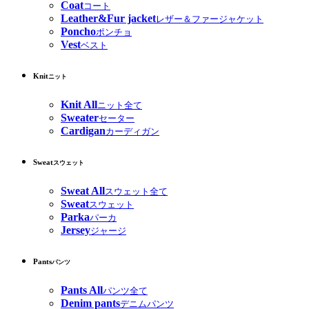
Coat
コート
Leather&Fur jacket
レザー＆ファージャケット
Poncho
ポンチョ
Vest
ベスト
Knit
ニット
Knit All
ニット全て
Sweater
セーター
Cardigan
カーディガン
Sweat
スウェット
Sweat All
スウェット全て
Sweat
スウェット
Parka
パーカ
Jersey
ジャージ
Pants
パンツ
Pants All
パンツ全て
Denim pants
デニムパンツ