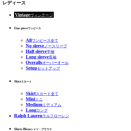
レディース
Vintage
ヴィンテージ
One piece
ワンピース
All
ワンピース全て
No sleeve
ノースリーブ
Half sleeve
半袖
Long sleeve
長袖
Overalls
オーバーオール
Setup
セットアップ
Skirt
スカート
Skirt
スカート全て
Mini
ミニ
Medium
ミディアム
Long
ロング
Ralph Lauren
ラルフローレン
Shirts Blous
シャツ・ブラウス