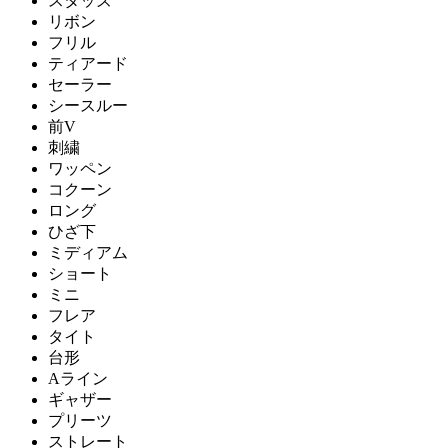
スタッズ
リボン
フリル
ティアード
セーラー
シースルー
前V
刺繍
ワッペン
コクーン
ロング
ひざ下
ミディアム
ショート
ミニ
フレア
タイト
台形
Aライン
ギャザー
プリーツ
ストレート