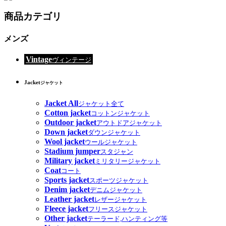
商品カテゴリ
メンズ
Vintage
ヴィンテージ
Jacket
ジャケット
Jacket All
ジャケット全て
Cotton jacket
コットンジャケット
Outdoor jacket
アウトドアジャケット
Down jacket
ダウンジャケット
Wool jacket
ウールジャケット
Stadium jumper
スタジャン
Military jacket
ミリタリージャケット
Coat
コート
Sports jacket
スポーツジャケット
Denim jacket
デニムジャケット
Leather jacket
レザージャケット
Fleece jacket
フリースジャケット
Other jacket
テーラード,ハンティング等