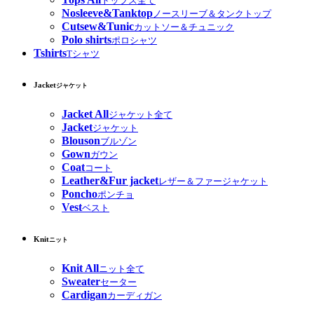
トップス全て
Nosleeve&Tanktop
ノースリーブ＆タンクトップ
Cutsew&Tunic
カットソー＆チュニック
Polo shirts
ポロシャツ
Tshirts
Tシャツ
Jacket
ジャケット
Jacket All
ジャケット全て
Jacket
ジャケット
Blouson
ブルゾン
Gown
ガウン
Coat
コート
Leather&Fur jacket
レザー＆ファージャケット
Poncho
ポンチョ
Vest
ベスト
Knit
ニット
Knit All
ニット全て
Sweater
セーター
Cardigan
カーディガン