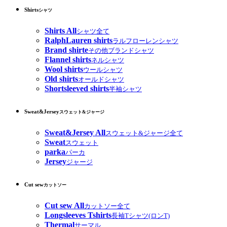
Shirts
シャツ
Shirts All
シャツ全て
RalphLauren shirts
ラルフローレンシャツ
Brand shirte
その他ブランドシャツ
Flannel shirts
ネルシャツ
Wool shirts
ウールシャツ
Old shirts
オールドシャツ
Shortsleeved shirts
半袖シャツ
Sweat&Jersey
スウェット&ジャージ
Sweat&Jersey All
スウェット&ジャージ全て
Sweat
スウェット
parka
パーカ
Jersey
ジャージ
Cut sew
カットソー
Cut sew All
カットソー全て
Longsleeves Tshirts
長袖Tシャツ(ロンT)
Thermal
サーマル