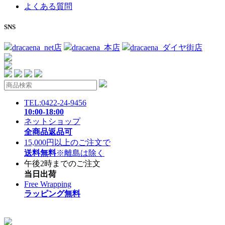
よくある質問
SNS
dracaena_net店
dracaena_本店
dracaena_ダイヤ街店
TEL:0422-24-9456
10:00-18:00
ネットショップ
全商品返品可
15,000円以上のご注文で
送料無料
※離島は除く
午後2時までのご注文
当日出荷
Free Wrapping
ラッピング無料