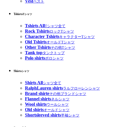
Vest
ベスト
Tshirts
Tシャツ
Tshirts All
Tシャツ全て
Rock Tshirts
ロックTシャツ
Character Tshirts
キャラクターTシャツ
Old Tshirts
オールドTシャツ
Other Tshirts
その他Tシャツ
Tank top
タンクトップ
Polo shirts
ポロシャツ
Shirts
シャツ
Shirts All
シャツ全て
RalphLauren shirts
ラルフローレンシャツ
Brand shirte
その他ブランドシャツ
Flannel shirts
ネルシャツ
Wool shirts
ウールシャツ
Old shirts
オールドシャツ
Shortsleeved shirts
半袖シャツ