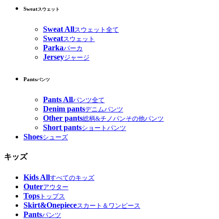
Sweat
スウェット
Sweat All
スウェット全て
Sweat
スウェット
Parka
パーカ
Jersey
ジャージ
Pants
パンツ
Pants All
パンツ全て
Denim pants
デニムパンツ
Other pants
総柄&チノパンその他パンツ
Short pants
ショートパンツ
Shoes
シューズ
キッズ
Kids All
すべてのキッズ
Outer
アウター
Tops
トップス
Skirt&Onepiece
スカート＆ワンピース
Pants
パンツ