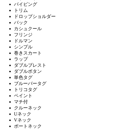
パイピング
トリム
ドロップショルダー
バック
カシュクール
フリンジ
ドルマン
シンプル
巻きスカート
ラップ
ダブルブレスト
ダブルボタン
単色タグ
ブルーバータグ
トリコタグ
ペイント
マチ付
クルーネック
Uネック
Vネック
ボートネック