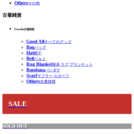
Others
その他
古着雑貨
Goods
古着雑貨
Good All
すべてのグッズ
Bag
バッグ
Hat
帽子
Belt
ベルト
Rug Blanket
寝具,ラグ,ブランケット
Bandana
バンダナ
Scarf
マフラー,スカーフ
Others
古着雑貨
SALE
SOLD OUT