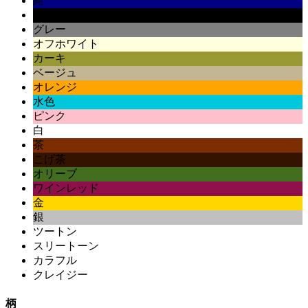
紺
黒
グレー
オフホワイト
カーキ
ベージュ
オレンジ
水色
ピンク
白
茶
こげ茶
オリーブ
ワインレッド
金
銀
ツートン
スリートーン
カラフル
クレイジー
柄