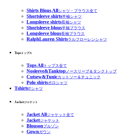
Shirts Blous All
シャツ・ブラウス全て
Shortsleeve shirts
半袖シャツ
Longsleeve shirts
長袖シャツ
Shortsleeve blous
半袖ブラウス
Longsleeve blous
長袖ブラウス
RalphLauren Shirts
ラルフローレンシャツ
Tops
トップス
Tops All
トップス全て
Nosleeve&Tanktop
ノースリーブ＆タンクトップ
Cutsew&Tunic
カットソー＆チュニック
Polo shirts
ポロシャツ
Tshirts
Tシャツ
Jacket
ジャケット
Jacket All
ジャケット全て
Jacket
ジャケット
Blouson
ブルゾン
Gown
ガウン