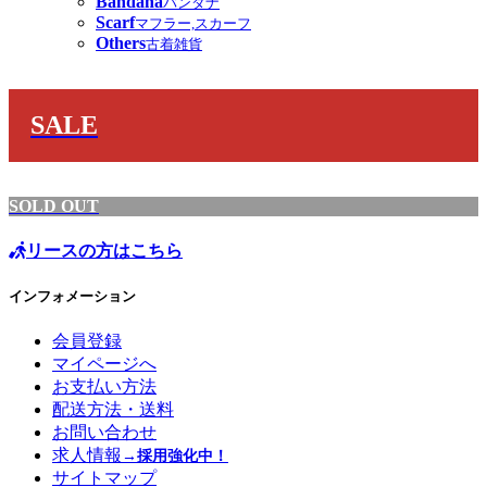
Bandana
バンダナ
Scarf
マフラー,スカーフ
Others
古着雑貨
SALE
SOLD OUT
リースの方はこちら
インフォメーション
会員登録
マイページへ
お支払い方法
配送方法・送料
お問い合わせ
求人情報
→採用強化中！
サイトマップ