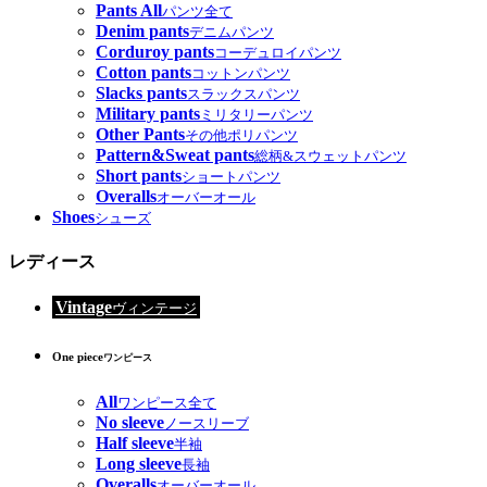
Pants All
パンツ全て
Denim pants
デニムパンツ
Corduroy pants
コーデュロイパンツ
Cotton pants
コットンパンツ
Slacks pants
スラックスパンツ
Military pants
ミリタリーパンツ
Other Pants
その他ポリパンツ
Pattern&Sweat pants
総柄&スウェットパンツ
Short pants
ショートパンツ
Overalls
オーバーオール
Shoes
シューズ
レディース
Vintage
ヴィンテージ
One piece
ワンピース
All
ワンピース全て
No sleeve
ノースリーブ
Half sleeve
半袖
Long sleeve
長袖
Overalls
オーバーオール