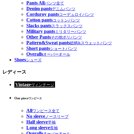
Pants All
パンツ全て
Denim pants
デニムパンツ
Corduroy pants
コーデュロイパンツ
Cotton pants
コットンパンツ
Slacks pants
スラックスパンツ
Military pants
ミリタリーパンツ
Other Pants
その他ポリパンツ
Pattern&Sweat pants
総柄&スウェットパンツ
Short pants
ショートパンツ
Overalls
オーバーオール
Shoes
シューズ
レディース
Vintage
ヴィンテージ
One piece
ワンピース
All
ワンピース全て
No sleeve
ノースリーブ
Half sleeve
半袖
Long sleeve
長袖
Overalls
オーバーオール