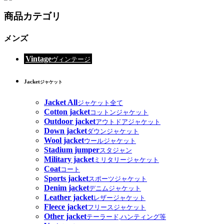
商品カテゴリ
メンズ
Vintage
ヴィンテージ
Jacket
ジャケット
Jacket All
ジャケット全て
Cotton jacket
コットンジャケット
Outdoor jacket
アウトドアジャケット
Down jacket
ダウンジャケット
Wool jacket
ウールジャケット
Stadium jumper
スタジャン
Military jacket
ミリタリージャケット
Coat
コート
Sports jacket
スポーツジャケット
Denim jacket
デニムジャケット
Leather jacket
レザージャケット
Fleece jacket
フリースジャケット
Other jacket
テーラード,ハンティング等