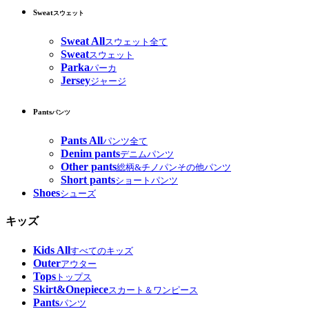
Sweat
スウェット
Sweat All
スウェット全て
Sweat
スウェット
Parka
パーカ
Jersey
ジャージ
Pants
パンツ
Pants All
パンツ全て
Denim pants
デニムパンツ
Other pants
総柄&チノパンその他パンツ
Short pants
ショートパンツ
Shoes
シューズ
キッズ
Kids All
すべてのキッズ
Outer
アウター
Tops
トップス
Skirt&Onepiece
スカート＆ワンピース
Pants
パンツ