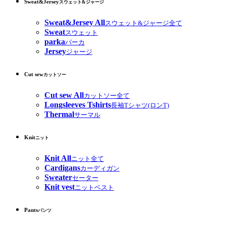
Sweat&Jersey
スウェット&ジャージ
Sweat&Jersey All
スウェット&ジャージ全て
Sweat
スウェット
parka
パーカ
Jersey
ジャージ
Cut sew
カットソー
Cut sew All
カットソー全て
Longsleeves Tshirts
長袖Tシャツ(ロンT)
Thermal
サーマル
Knit
ニット
Knit All
ニット全て
Cardigans
カーディガン
Sweater
セーター
Knit vest
ニットベスト
Pants
パンツ