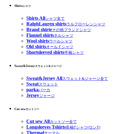
Shirts
シャツ
Shirts All
シャツ全て
RalphLauren shirts
ラルフローレンシャツ
Brand shirte
その他ブランドシャツ
Flannel shirts
ネルシャツ
Wool shirts
ウールシャツ
Old shirts
オールドシャツ
Shortsleeved shirts
半袖シャツ
Sweat&Jersey
スウェット&ジャージ
Sweat&Jersey All
スウェット&ジャージ全て
Sweat
スウェット
parka
パーカ
Jersey
ジャージ
Cut sew
カットソー
Cut sew All
カットソー全て
Longsleeves Tshirts
長袖Tシャツ(ロンT)
Thermal
サーマル