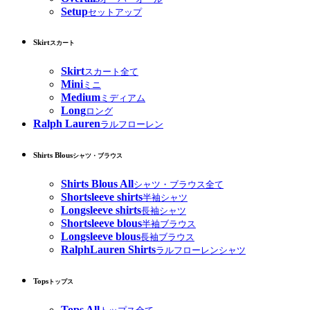
Setup
セットアップ
Skirt
スカート
Skirt
スカート全て
Mini
ミニ
Medium
ミディアム
Long
ロング
Ralph Lauren
ラルフローレン
Shirts Blous
シャツ・ブラウス
Shirts Blous All
シャツ・ブラウス全て
Shortsleeve shirts
半袖シャツ
Longsleeve shirts
長袖シャツ
Shortsleeve blous
半袖ブラウス
Longsleeve blous
長袖ブラウス
RalphLauren Shirts
ラルフローレンシャツ
Tops
トップス
Tops All