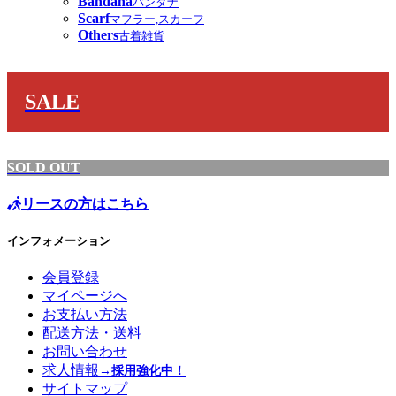
Bandana
バンダナ
Scarf
マフラー,スカーフ
Others
古着雑貨
SALE
SOLD OUT
リースの方はこちら
インフォメーション
会員登録
マイページへ
お支払い方法
配送方法・送料
お問い合わせ
求人情報
→採用強化中！
サイトマップ