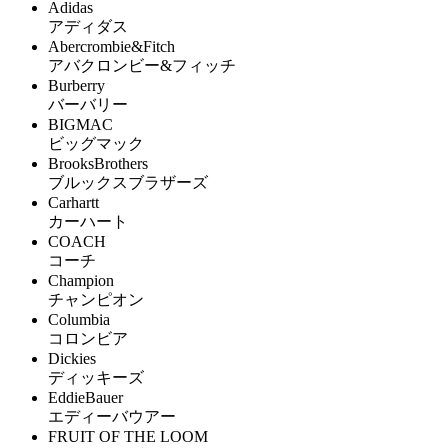
Adidas
アディダス
Abercrombie&Fitch
アバクロンビー&フィッチ
Burberry
バーバリー
BIGMAC
ビッグマック
BrooksBrothers
ブルックスブラザーズ
Carhartt
カーハート
COACH
コーチ
Champion
チャンピオン
Columbia
コロンビア
Dickies
ディッキーズ
EddieBauer
エディーバウアー
FRUIT OF THE LOOM