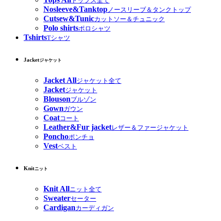
トップス全て
Nosleeve&Tanktop
ノースリーブ＆タンクトップ
Cutsew&Tunic
カットソー＆チュニック
Polo shirts
ポロシャツ
Tshirts
Tシャツ
Jacket
ジャケット
Jacket All
ジャケット全て
Jacket
ジャケット
Blouson
ブルゾン
Gown
ガウン
Coat
コート
Leather&Fur jacket
レザー＆ファージャケット
Poncho
ポンチョ
Vest
ベスト
Knit
ニット
Knit All
ニット全て
Sweater
セーター
Cardigan
カーディガン