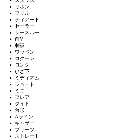
スタッズ
リボン
フリル
ティアード
セーラー
シースルー
前V
刺繍
ワッペン
コクーン
ロング
ひざ下
ミディアム
ショート
ミニ
フレア
タイト
台形
Aライン
ギャザー
プリーツ
ストレート