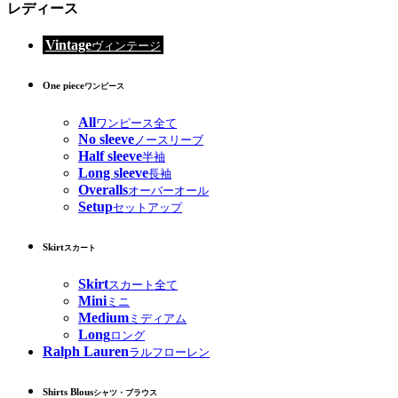
レディース
Vintage
ヴィンテージ
One piece
ワンピース
All
ワンピース全て
No sleeve
ノースリーブ
Half sleeve
半袖
Long sleeve
長袖
Overalls
オーバーオール
Setup
セットアップ
Skirt
スカート
Skirt
スカート全て
Mini
ミニ
Medium
ミディアム
Long
ロング
Ralph Lauren
ラルフローレン
Shirts Blous
シャツ・ブラウス