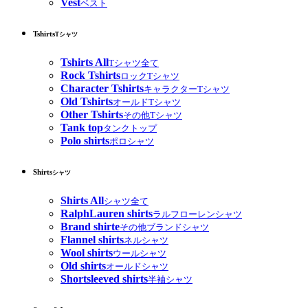
Vest
ベスト
Tshirts
Tシャツ
Tshirts All
Tシャツ全て
Rock Tshirts
ロックTシャツ
Character Tshirts
キャラクターTシャツ
Old Tshirts
オールドTシャツ
Other Tshirts
その他Tシャツ
Tank top
タンクトップ
Polo shirts
ポロシャツ
Shirts
シャツ
Shirts All
シャツ全て
RalphLauren shirts
ラルフローレンシャツ
Brand shirte
その他ブランドシャツ
Flannel shirts
ネルシャツ
Wool shirts
ウールシャツ
Old shirts
オールドシャツ
Shortsleeved shirts
半袖シャツ