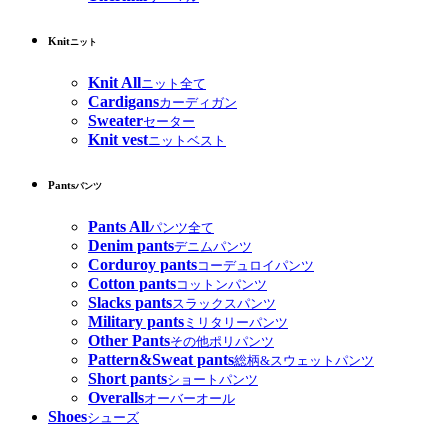
Knit
ニット
Knit All
ニット全て
Cardigans
カーディガン
Sweater
セーター
Knit vest
ニットベスト
Pants
パンツ
Pants All
パンツ全て
Denim pants
デニムパンツ
Corduroy pants
コーデュロイパンツ
Cotton pants
コットンパンツ
Slacks pants
スラックスパンツ
Military pants
ミリタリーパンツ
Other Pants
その他ポリパンツ
Pattern&Sweat pants
総柄&スウェットパンツ
Short pants
ショートパンツ
Overalls
オーバーオール
Shoes
シューズ