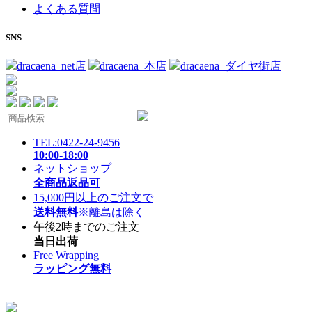
よくある質問
SNS
dracaena_net店
dracaena_本店
dracaena_ダイヤ街店
TEL:0422-24-9456
10:00-18:00
ネットショップ
全商品返品可
15,000円以上のご注文で
送料無料
※離島は除く
午後2時までのご注文
当日出荷
Free Wrapping
ラッピング無料