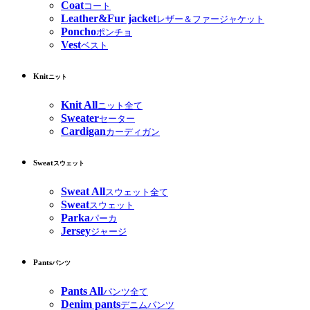
Coat
コート
Leather&Fur jacket
レザー＆ファージャケット
Poncho
ポンチョ
Vest
ベスト
Knit
ニット
Knit All
ニット全て
Sweater
セーター
Cardigan
カーディガン
Sweat
スウェット
Sweat All
スウェット全て
Sweat
スウェット
Parka
パーカ
Jersey
ジャージ
Pants
パンツ
Pants All
パンツ全て
Denim pants
デニムパンツ