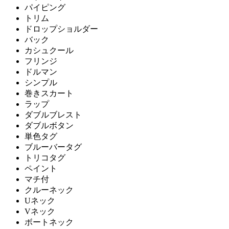
パイピング
トリム
ドロップショルダー
バック
カシュクール
フリンジ
ドルマン
シンプル
巻きスカート
ラップ
ダブルブレスト
ダブルボタン
単色タグ
ブルーバータグ
トリコタグ
ペイント
マチ付
クルーネック
Uネック
Vネック
ボートネック