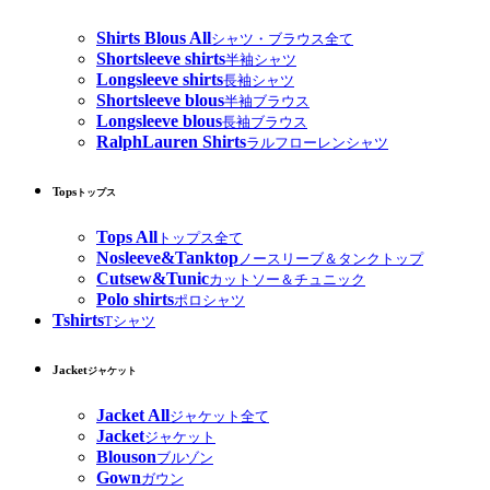
Shirts Blous All
シャツ・ブラウス全て
Shortsleeve shirts
半袖シャツ
Longsleeve shirts
長袖シャツ
Shortsleeve blous
半袖ブラウス
Longsleeve blous
長袖ブラウス
RalphLauren Shirts
ラルフローレンシャツ
Tops
トップス
Tops All
トップス全て
Nosleeve&Tanktop
ノースリーブ＆タンクトップ
Cutsew&Tunic
カットソー＆チュニック
Polo shirts
ポロシャツ
Tshirts
Tシャツ
Jacket
ジャケット
Jacket All
ジャケット全て
Jacket
ジャケット
Blouson
ブルゾン
Gown
ガウン