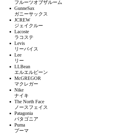
フルーツオブザルーム
GunneSax
ガニーサックス
JCREW
ジェイクルー
Lacoste
ラコステ
Levis
リーバイス
Lee
リー
LLBean
エルエルビーン
McGREGOR
マクレガー
Nike
ナイキ
The North Face
ノースフェイス
Patagonia
パタゴニア
Puma
プーマ