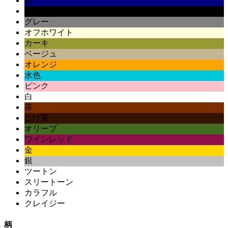
紺
黒
グレー
オフホワイト
カーキ
ベージュ
オレンジ
水色
ピンク
白
茶
こげ茶
オリーブ
ワインレッド
金
銀
ツートン
スリートーン
カラフル
クレイジー
柄