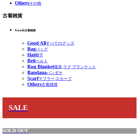
Others
その他
古着雑貨
Goods
古着雑貨
Good All
すべてのグッズ
Bag
バッグ
Hat
帽子
Belt
ベルト
Rug Blanket
寝具,ラグ,ブランケット
Bandana
バンダナ
Scarf
マフラー,スカーフ
Others
古着雑貨
SALE
SOLD OUT