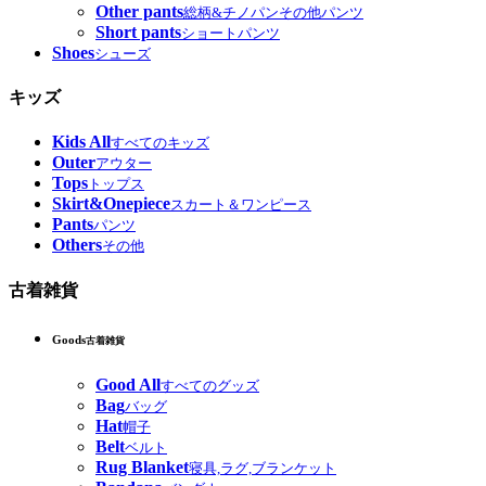
Other pants
総柄&チノパンその他パンツ
Short pants
ショートパンツ
Shoes
シューズ
キッズ
Kids All
すべてのキッズ
Outer
アウター
Tops
トップス
Skirt&Onepiece
スカート＆ワンピース
Pants
パンツ
Others
その他
古着雑貨
Goods
古着雑貨
Good All
すべてのグッズ
Bag
バッグ
Hat
帽子
Belt
ベルト
Rug Blanket
寝具,ラグ,ブランケット