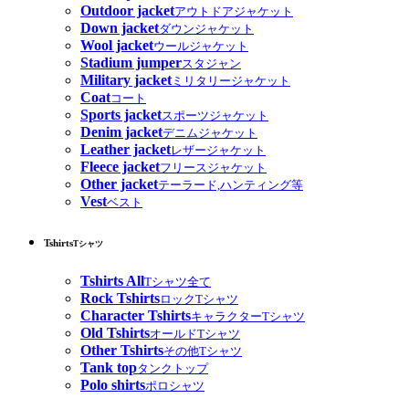
Outdoor jacket
アウトドアジャケット
Down jacket
ダウンジャケット
Wool jacket
ウールジャケット
Stadium jumper
スタジャン
Military jacket
ミリタリージャケット
Coat
コート
Sports jacket
スポーツジャケット
Denim jacket
デニムジャケット
Leather jacket
レザージャケット
Fleece jacket
フリースジャケット
Other jacket
テーラード,ハンティング等
Vest
ベスト
Tshirts
Tシャツ
Tshirts All
Tシャツ全て
Rock Tshirts
ロックTシャツ
Character Tshirts
キャラクターTシャツ
Old Tshirts
オールドTシャツ
Other Tshirts
その他Tシャツ
Tank top
タンクトップ
Polo shirts
ポロシャツ