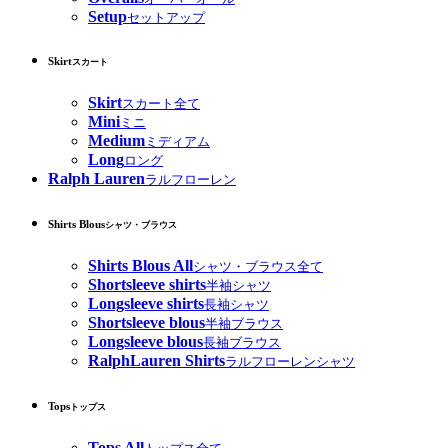
Setup
セットアップ
Skirt
スカート
Skirt
スカート全て
Mini
ミニ
Medium
ミディアム
Long
ロング
Ralph Lauren
ラルフローレン
Shirts Blous
シャツ・ブラウス
Shirts Blous All
シャツ・ブラウス全て
Shortsleeve shirts
半袖シャツ
Longsleeve shirts
長袖シャツ
Shortsleeve blous
半袖ブラウス
Longsleeve blous
長袖ブラウス
RalphLauren Shirts
ラルフローレンシャツ
Tops
トップス
Tops All