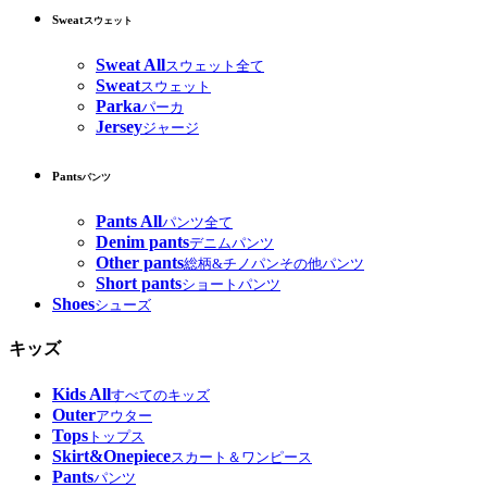
Sweat
スウェット
Sweat All
スウェット全て
Sweat
スウェット
Parka
パーカ
Jersey
ジャージ
Pants
パンツ
Pants All
パンツ全て
Denim pants
デニムパンツ
Other pants
総柄&チノパンその他パンツ
Short pants
ショートパンツ
Shoes
シューズ
キッズ
Kids All
すべてのキッズ
Outer
アウター
Tops
トップス
Skirt&Onepiece
スカート＆ワンピース
Pants
パンツ