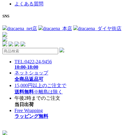
よくある質問
SNS
dracaena_net店
dracaena_本店
dracaena_ダイヤ街店
TEL:0422-24-9456
10:00-18:00
ネットショップ
全商品返品可
15,000円以上のご注文で
送料無料
※離島は除く
午後2時までのご注文
当日出荷
Free Wrapping
ラッピング無料