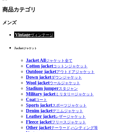
商品カテゴリ
メンズ
Vintage
ヴィンテージ
Jacket
ジャケット
Jacket All
ジャケット全て
Cotton jacket
コットンジャケット
Outdoor jacket
アウトドアジャケット
Down jacket
ダウンジャケット
Wool jacket
ウールジャケット
Stadium jumper
スタジャン
Military jacket
ミリタリージャケット
Coat
コート
Sports jacket
スポーツジャケット
Denim jacket
デニムジャケット
Leather jacket
レザージャケット
Fleece jacket
フリースジャケット
Other jacket
テーラード,ハンティング等