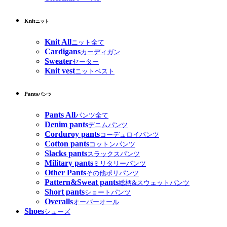
Knit
ニット
Knit All
ニット全て
Cardigans
カーディガン
Sweater
セーター
Knit vest
ニットベスト
Pants
パンツ
Pants All
パンツ全て
Denim pants
デニムパンツ
Corduroy pants
コーデュロイパンツ
Cotton pants
コットンパンツ
Slacks pants
スラックスパンツ
Military pants
ミリタリーパンツ
Other Pants
その他ポリパンツ
Pattern&Sweat pants
総柄&スウェットパンツ
Short pants
ショートパンツ
Overalls
オーバーオール
Shoes
シューズ