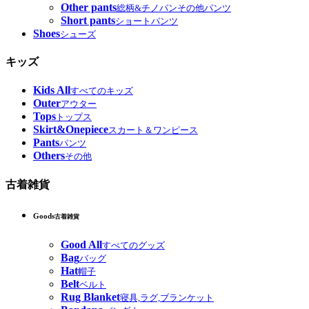
Other pants
総柄&チノパンその他パンツ
Short pants
ショートパンツ
Shoes
シューズ
キッズ
Kids All
すべてのキッズ
Outer
アウター
Tops
トップス
Skirt&Onepiece
スカート＆ワンピース
Pants
パンツ
Others
その他
古着雑貨
Goods
古着雑貨
Good All
すべてのグッズ
Bag
バッグ
Hat
帽子
Belt
ベルト
Rug Blanket
寝具,ラグ,ブランケット