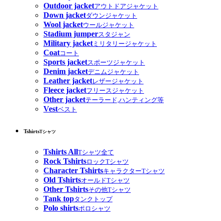
Outdoor jacket
アウトドアジャケット
Down jacket
ダウンジャケット
Wool jacket
ウールジャケット
Stadium jumper
スタジャン
Military jacket
ミリタリージャケット
Coat
コート
Sports jacket
スポーツジャケット
Denim jacket
デニムジャケット
Leather jacket
レザージャケット
Fleece jacket
フリースジャケット
Other jacket
テーラード,ハンティング等
Vest
ベスト
Tshirts
Tシャツ
Tshirts All
Tシャツ全て
Rock Tshirts
ロックTシャツ
Character Tshirts
キャラクターTシャツ
Old Tshirts
オールドTシャツ
Other Tshirts
その他Tシャツ
Tank top
タンクトップ
Polo shirts
ポロシャツ