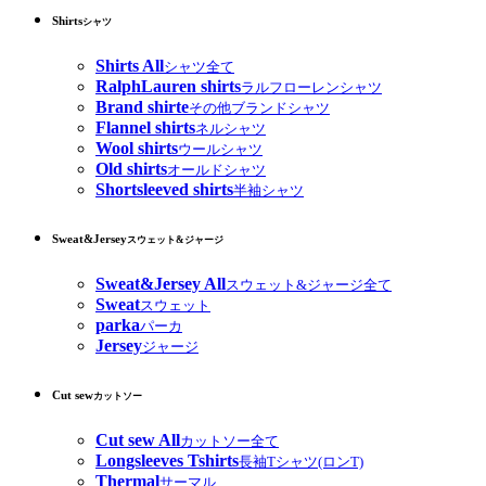
Shirts
シャツ
Shirts All
シャツ全て
RalphLauren shirts
ラルフローレンシャツ
Brand shirte
その他ブランドシャツ
Flannel shirts
ネルシャツ
Wool shirts
ウールシャツ
Old shirts
オールドシャツ
Shortsleeved shirts
半袖シャツ
Sweat&Jersey
スウェット&ジャージ
Sweat&Jersey All
スウェット&ジャージ全て
Sweat
スウェット
parka
パーカ
Jersey
ジャージ
Cut sew
カットソー
Cut sew All
カットソー全て
Longsleeves Tshirts
長袖Tシャツ(ロンT)
Thermal
サーマル