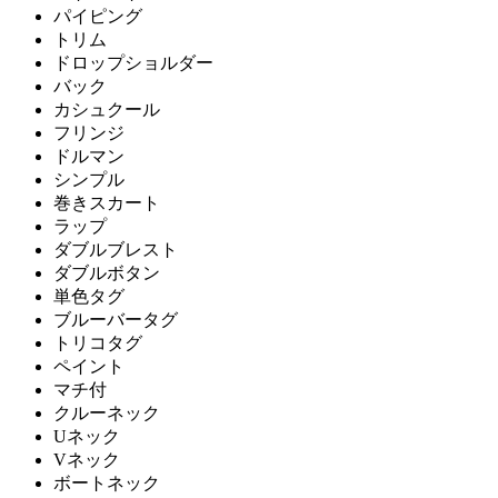
パイピング
トリム
ドロップショルダー
バック
カシュクール
フリンジ
ドルマン
シンプル
巻きスカート
ラップ
ダブルブレスト
ダブルボタン
単色タグ
ブルーバータグ
トリコタグ
ペイント
マチ付
クルーネック
Uネック
Vネック
ボートネック