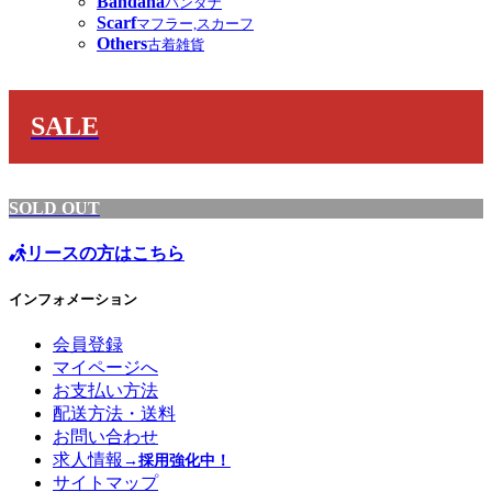
Bandana
バンダナ
Scarf
マフラー,スカーフ
Others
古着雑貨
SALE
SOLD OUT
リースの方はこちら
インフォメーション
会員登録
マイページへ
お支払い方法
配送方法・送料
お問い合わせ
求人情報
→採用強化中！
サイトマップ