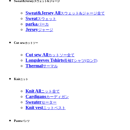
Sweat&Jersey
スウェット&ジャージ
Sweat&Jersey All
スウェット&ジャージ全て
Sweat
スウェット
parka
パーカ
Jersey
ジャージ
Cut sew
カットソー
Cut sew All
カットソー全て
Longsleeves Tshirts
長袖Tシャツ(ロンT)
Thermal
サーマル
Knit
ニット
Knit All
ニット全て
Cardigans
カーディガン
Sweater
セーター
Knit vest
ニットベスト
Pants
パンツ