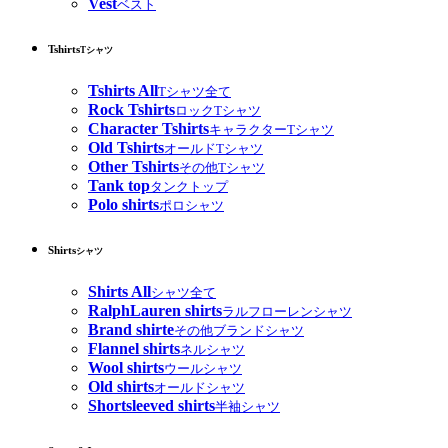
Vest
ベスト
Tshirts
Tシャツ
Tshirts All
Tシャツ全て
Rock Tshirts
ロックTシャツ
Character Tshirts
キャラクターTシャツ
Old Tshirts
オールドTシャツ
Other Tshirts
その他Tシャツ
Tank top
タンクトップ
Polo shirts
ポロシャツ
Shirts
シャツ
Shirts All
シャツ全て
RalphLauren shirts
ラルフローレンシャツ
Brand shirte
その他ブランドシャツ
Flannel shirts
ネルシャツ
Wool shirts
ウールシャツ
Old shirts
オールドシャツ
Shortsleeved shirts
半袖シャツ