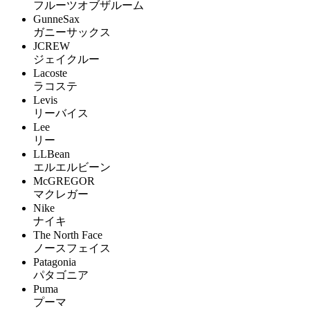
フルーツオブザルーム
GunneSax
ガニーサックス
JCREW
ジェイクルー
Lacoste
ラコステ
Levis
リーバイス
Lee
リー
LLBean
エルエルビーン
McGREGOR
マクレガー
Nike
ナイキ
The North Face
ノースフェイス
Patagonia
パタゴニア
Puma
プーマ