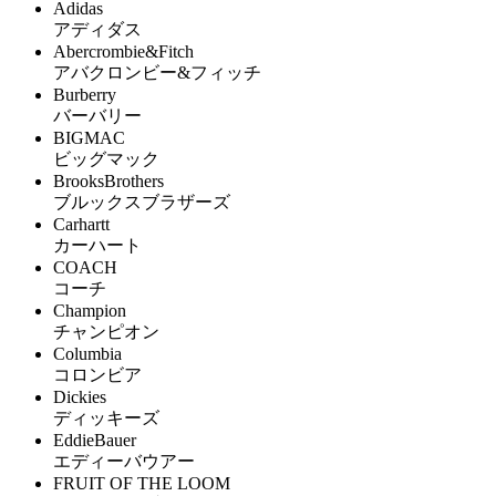
Adidas
アディダス
Abercrombie&Fitch
アバクロンビー&フィッチ
Burberry
バーバリー
BIGMAC
ビッグマック
BrooksBrothers
ブルックスブラザーズ
Carhartt
カーハート
COACH
コーチ
Champion
チャンピオン
Columbia
コロンビア
Dickies
ディッキーズ
EddieBauer
エディーバウアー
FRUIT OF THE LOOM