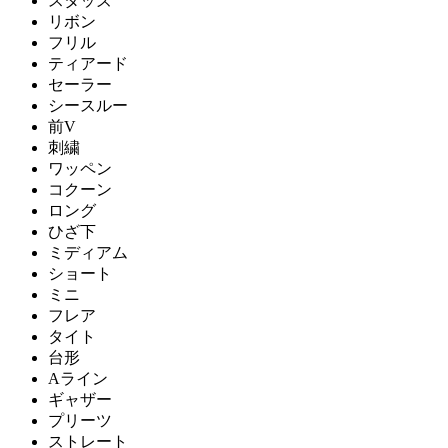
スタッズ
リボン
フリル
ティアード
セーラー
シースルー
前V
刺繍
ワッペン
コクーン
ロング
ひざ下
ミディアム
ショート
ミニ
フレア
タイト
台形
Aライン
ギャザー
プリーツ
ストレート