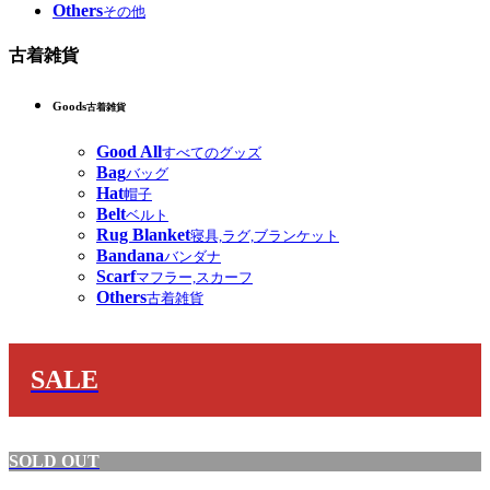
Others
その他
古着雑貨
Goods
古着雑貨
Good All
すべてのグッズ
Bag
バッグ
Hat
帽子
Belt
ベルト
Rug Blanket
寝具,ラグ,ブランケット
Bandana
バンダナ
Scarf
マフラー,スカーフ
Others
古着雑貨
SALE
SOLD OUT