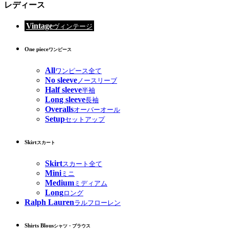
レディース
Vintage
ヴィンテージ
One piece
ワンピース
All
ワンピース全て
No sleeve
ノースリーブ
Half sleeve
半袖
Long sleeve
長袖
Overalls
オーバーオール
Setup
セットアップ
Skirt
スカート
Skirt
スカート全て
Mini
ミニ
Medium
ミディアム
Long
ロング
Ralph Lauren
ラルフローレン
Shirts Blous
シャツ・ブラウス