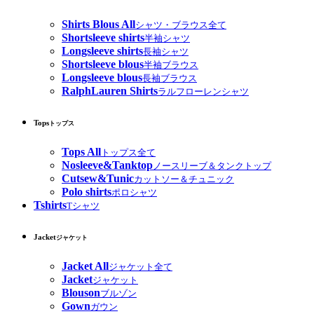
Shirts Blous All
シャツ・ブラウス全て
Shortsleeve shirts
半袖シャツ
Longsleeve shirts
長袖シャツ
Shortsleeve blous
半袖ブラウス
Longsleeve blous
長袖ブラウス
RalphLauren Shirts
ラルフローレンシャツ
Tops
トップス
Tops All
トップス全て
Nosleeve&Tanktop
ノースリーブ＆タンクトップ
Cutsew&Tunic
カットソー＆チュニック
Polo shirts
ポロシャツ
Tshirts
Tシャツ
Jacket
ジャケット
Jacket All
ジャケット全て
Jacket
ジャケット
Blouson
ブルゾン
Gown
ガウン