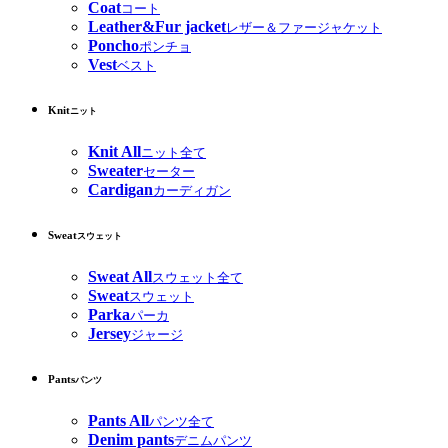
Coat
コート
Leather&Fur jacket
レザー＆ファージャケット
Poncho
ポンチョ
Vest
ベスト
Knit
ニット
Knit All
ニット全て
Sweater
セーター
Cardigan
カーディガン
Sweat
スウェット
Sweat All
スウェット全て
Sweat
スウェット
Parka
パーカ
Jersey
ジャージ
Pants
パンツ
Pants All
パンツ全て
Denim pants
デニムパンツ