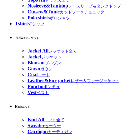
トップス全て
Nosleeve&Tanktop
ノースリーブ＆タンクトップ
Cutsew&Tunic
カットソー＆チュニック
Polo shirts
ポロシャツ
Tshirts
Tシャツ
Jacket
ジャケット
Jacket All
ジャケット全て
Jacket
ジャケット
Blouson
ブルゾン
Gown
ガウン
Coat
コート
Leather&Fur jacket
レザー＆ファージャケット
Poncho
ポンチョ
Vest
ベスト
Knit
ニット
Knit All
ニット全て
Sweater
セーター
Cardigan
カーディガン