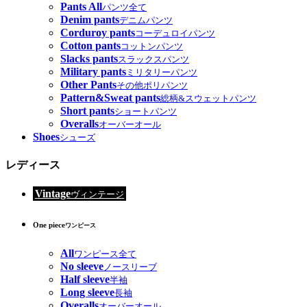
Pants All
パンツ全て
Denim pants
デニムパンツ
Corduroy pants
コーデュロイパンツ
Cotton pants
コットンパンツ
Slacks pants
スラックスパンツ
Military pants
ミリタリーパンツ
Other Pants
その他ポリパンツ
Pattern&Sweat pants
総柄&スウェットパンツ
Short pants
ショートパンツ
Overalls
オーバーオール
Shoes
シューズ
レディース
Vintage
ヴィンテージ
One piece
ワンピース
All
ワンピース全て
No sleeve
ノースリーブ
Half sleeve
半袖
Long sleeve
長袖
Overalls
オーバーオール