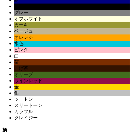
紺
黒
グレー
オフホワイト
カーキ
ベージュ
オレンジ
水色
ピンク
白
茶
こげ茶
オリーブ
ワインレッド
金
銀
ツートン
スリートーン
カラフル
クレイジー
柄