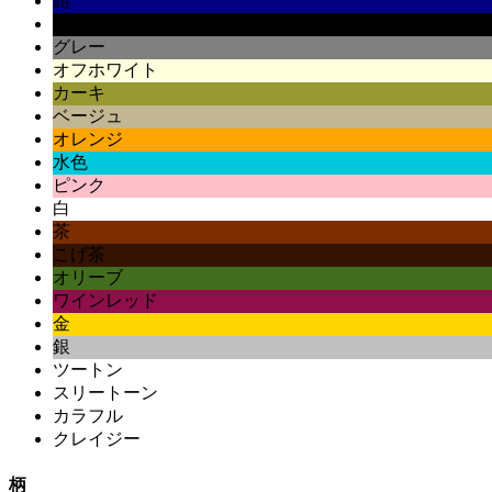
紺
黒
グレー
オフホワイト
カーキ
ベージュ
オレンジ
水色
ピンク
白
茶
こげ茶
オリーブ
ワインレッド
金
銀
ツートン
スリートーン
カラフル
クレイジー
柄