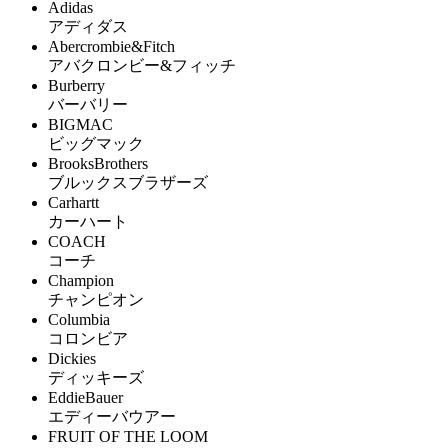
Adidas
アディダス
Abercrombie&Fitch
アバクロンビー&フィッチ
Burberry
バーバリー
BIGMAC
ビッグマック
BrooksBrothers
ブルックスブラザーズ
Carhartt
カーハート
COACH
コーチ
Champion
チャンピオン
Columbia
コロンビア
Dickies
ディッキーズ
EddieBauer
エディーバウアー
FRUIT OF THE LOOM