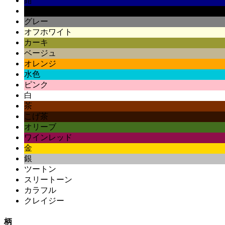
紺
黒
グレー
オフホワイト
カーキ
ベージュ
オレンジ
水色
ピンク
白
茶
こげ茶
オリーブ
ワインレッド
金
銀
ツートン
スリートーン
カラフル
クレイジー
柄