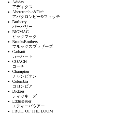
Adidas
アディダス
Abercrombie&Fitch
アバクロンビー&フィッチ
Burberry
バーバリー
BIGMAC
ビッグマック
BrooksBrothers
ブルックスブラザーズ
Carhartt
カーハート
COACH
コーチ
Champion
チャンピオン
Columbia
コロンビア
Dickies
ディッキーズ
EddieBauer
エディーバウアー
FRUIT OF THE LOOM