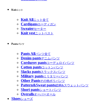
Knit
ニット
Knit All
ニット全て
Cardigans
カーディガン
Sweater
セーター
Knit vest
ニットベスト
Pants
パンツ
Pants All
パンツ全て
Denim pants
デニムパンツ
Corduroy pants
コーデュロイパンツ
Cotton pants
コットンパンツ
Slacks pants
スラックスパンツ
Military pants
ミリタリーパンツ
Other Pants
その他ポリパンツ
Pattern&Sweat pants
総柄&スウェットパンツ
Short pants
ショートパンツ
Overalls
オーバーオール
Shoes
シューズ