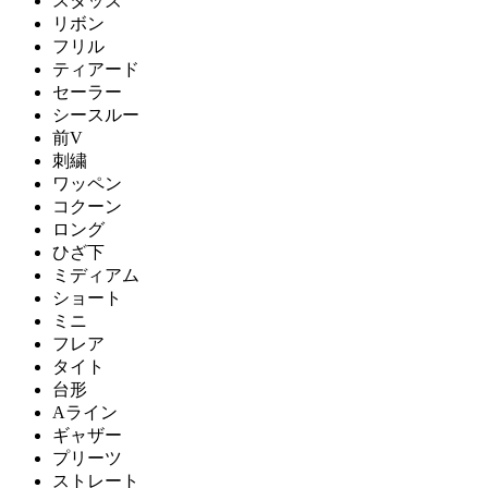
スタッズ
リボン
フリル
ティアード
セーラー
シースルー
前V
刺繍
ワッペン
コクーン
ロング
ひざ下
ミディアム
ショート
ミニ
フレア
タイト
台形
Aライン
ギャザー
プリーツ
ストレート