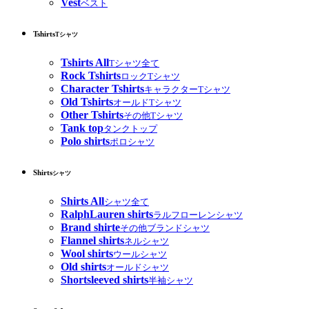
Vest
ベスト
Tshirts
Tシャツ
Tshirts All
Tシャツ全て
Rock Tshirts
ロックTシャツ
Character Tshirts
キャラクターTシャツ
Old Tshirts
オールドTシャツ
Other Tshirts
その他Tシャツ
Tank top
タンクトップ
Polo shirts
ポロシャツ
Shirts
シャツ
Shirts All
シャツ全て
RalphLauren shirts
ラルフローレンシャツ
Brand shirte
その他ブランドシャツ
Flannel shirts
ネルシャツ
Wool shirts
ウールシャツ
Old shirts
オールドシャツ
Shortsleeved shirts
半袖シャツ