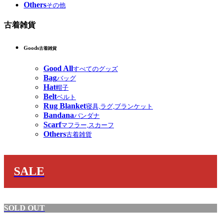
Others
その他
古着雑貨
Goods
古着雑貨
Good All
すべてのグッズ
Bag
バッグ
Hat
帽子
Belt
ベルト
Rug Blanket
寝具,ラグ,ブランケット
Bandana
バンダナ
Scarf
マフラー,スカーフ
Others
古着雑貨
SALE
SOLD OUT