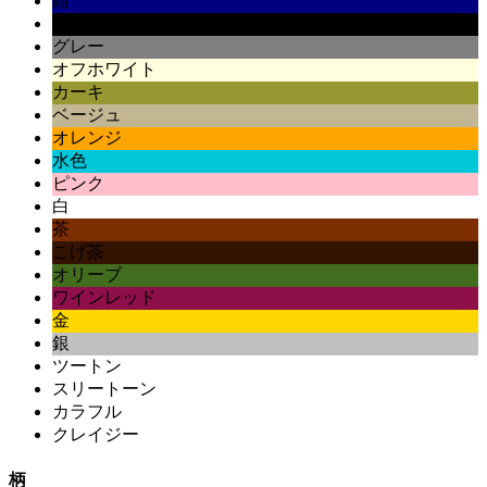
紺
黒
グレー
オフホワイト
カーキ
ベージュ
オレンジ
水色
ピンク
白
茶
こげ茶
オリーブ
ワインレッド
金
銀
ツートン
スリートーン
カラフル
クレイジー
柄