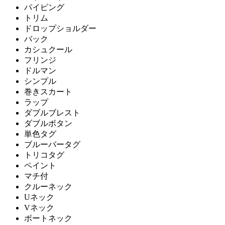
パイピング
トリム
ドロップショルダー
バック
カシュクール
フリンジ
ドルマン
シンプル
巻きスカート
ラップ
ダブルブレスト
ダブルボタン
単色タグ
ブルーバータグ
トリコタグ
ペイント
マチ付
クルーネック
Uネック
Vネック
ボートネック