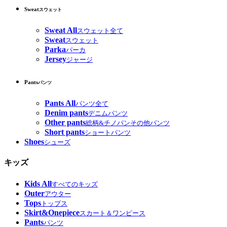
Sweat
スウェット
Sweat All
スウェット全て
Sweat
スウェット
Parka
パーカ
Jersey
ジャージ
Pants
パンツ
Pants All
パンツ全て
Denim pants
デニムパンツ
Other pants
総柄&チノパンその他パンツ
Short pants
ショートパンツ
Shoes
シューズ
キッズ
Kids All
すべてのキッズ
Outer
アウター
Tops
トップス
Skirt&Onepiece
スカート＆ワンピース
Pants
パンツ