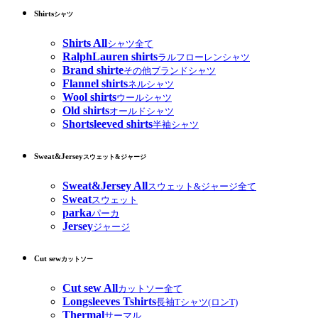
Shirts
シャツ
Shirts All
シャツ全て
RalphLauren shirts
ラルフローレンシャツ
Brand shirte
その他ブランドシャツ
Flannel shirts
ネルシャツ
Wool shirts
ウールシャツ
Old shirts
オールドシャツ
Shortsleeved shirts
半袖シャツ
Sweat&Jersey
スウェット&ジャージ
Sweat&Jersey All
スウェット&ジャージ全て
Sweat
スウェット
parka
パーカ
Jersey
ジャージ
Cut sew
カットソー
Cut sew All
カットソー全て
Longsleeves Tshirts
長袖Tシャツ(ロンT)
Thermal
サーマル