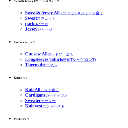
Sweat&Jersey
スウェット&ジャージ
Sweat&Jersey All
スウェット&ジャージ全て
Sweat
スウェット
parka
パーカ
Jersey
ジャージ
Cut sew
カットソー
Cut sew All
カットソー全て
Longsleeves Tshirts
長袖Tシャツ(ロンT)
Thermal
サーマル
Knit
ニット
Knit All
ニット全て
Cardigans
カーディガン
Sweater
セーター
Knit vest
ニットベスト
Pants
パンツ