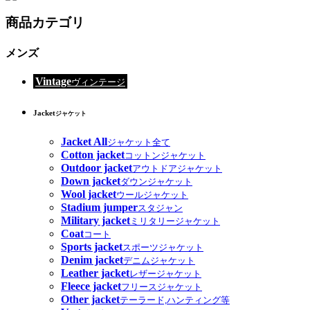
商品カテゴリ
メンズ
Vintage
ヴィンテージ
Jacket
ジャケット
Jacket All
ジャケット全て
Cotton jacket
コットンジャケット
Outdoor jacket
アウトドアジャケット
Down jacket
ダウンジャケット
Wool jacket
ウールジャケット
Stadium jumper
スタジャン
Military jacket
ミリタリージャケット
Coat
コート
Sports jacket
スポーツジャケット
Denim jacket
デニムジャケット
Leather jacket
レザージャケット
Fleece jacket
フリースジャケット
Other jacket
テーラード,ハンティング等