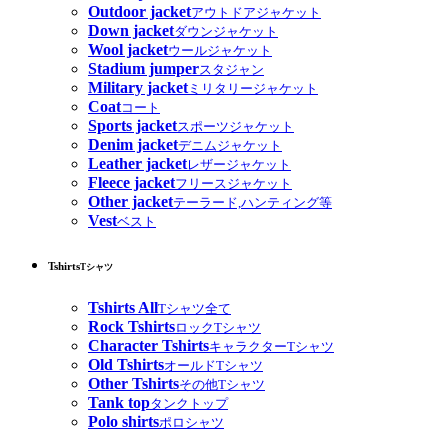
Outdoor jacket
アウトドアジャケット
Down jacket
ダウンジャケット
Wool jacket
ウールジャケット
Stadium jumper
スタジャン
Military jacket
ミリタリージャケット
Coat
コート
Sports jacket
スポーツジャケット
Denim jacket
デニムジャケット
Leather jacket
レザージャケット
Fleece jacket
フリースジャケット
Other jacket
テーラード,ハンティング等
Vest
ベスト
Tshirts
Tシャツ
Tshirts All
Tシャツ全て
Rock Tshirts
ロックTシャツ
Character Tshirts
キャラクターTシャツ
Old Tshirts
オールドTシャツ
Other Tshirts
その他Tシャツ
Tank top
タンクトップ
Polo shirts
ポロシャツ