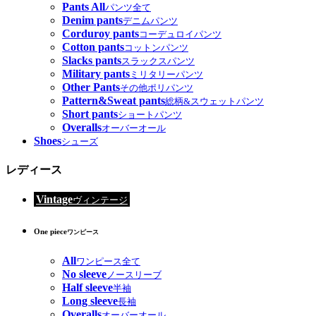
Pants All
パンツ全て
Denim pants
デニムパンツ
Corduroy pants
コーデュロイパンツ
Cotton pants
コットンパンツ
Slacks pants
スラックスパンツ
Military pants
ミリタリーパンツ
Other Pants
その他ポリパンツ
Pattern&Sweat pants
総柄&スウェットパンツ
Short pants
ショートパンツ
Overalls
オーバーオール
Shoes
シューズ
レディース
Vintage
ヴィンテージ
One piece
ワンピース
All
ワンピース全て
No sleeve
ノースリーブ
Half sleeve
半袖
Long sleeve
長袖
Overalls
オーバーオール