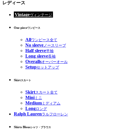
レディース
Vintage
ヴィンテージ
One piece
ワンピース
All
ワンピース全て
No sleeve
ノースリーブ
Half sleeve
半袖
Long sleeve
長袖
Overalls
オーバーオール
Setup
セットアップ
Skirt
スカート
Skirt
スカート全て
Mini
ミニ
Medium
ミディアム
Long
ロング
Ralph Lauren
ラルフローレン
Shirts Blous
シャツ・ブラウス