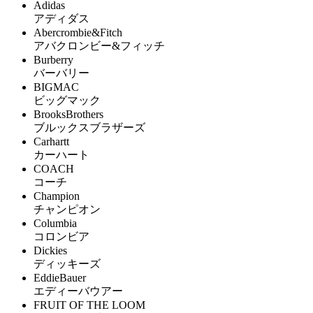
Adidas
アディダス
Abercrombie&Fitch
アバクロンビー&フィッチ
Burberry
バーバリー
BIGMAC
ビッグマック
BrooksBrothers
ブルックスブラザーズ
Carhartt
カーハート
COACH
コーチ
Champion
チャンピオン
Columbia
コロンビア
Dickies
ディッキーズ
EddieBauer
エディーバウアー
FRUIT OF THE LOOM