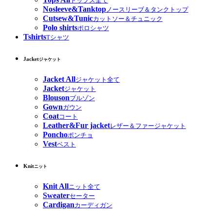
トップス全て
Nosleeve&Tanktop
ノースリーブ＆タンクトップ
Cutsew&Tunic
カットソー＆チュニック
Polo shirts
ポロシャツ
Tshirts
Tシャツ
Jacket
ジャケット
Jacket All
ジャケット全て
Jacket
ジャケット
Blouson
ブルゾン
Gown
ガウン
Coat
コート
Leather&Fur jacket
レザー＆ファージャケット
Poncho
ポンチョ
Vest
ベスト
Knit
ニット
Knit All
ニット全て
Sweater
セーター
Cardigan
カーディガン