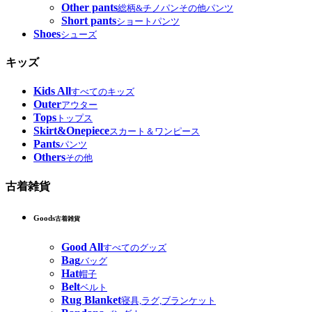
Other pants
総柄&チノパンその他パンツ
Short pants
ショートパンツ
Shoes
シューズ
キッズ
Kids All
すべてのキッズ
Outer
アウター
Tops
トップス
Skirt&Onepiece
スカート＆ワンピース
Pants
パンツ
Others
その他
古着雑貨
Goods
古着雑貨
Good All
すべてのグッズ
Bag
バッグ
Hat
帽子
Belt
ベルト
Rug Blanket
寝具,ラグ,ブランケット