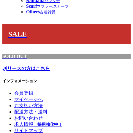
Bandana
バンダナ
Scarf
マフラー,スカーフ
Others
古着雑貨
SALE
SOLD OUT
リースの方はこちら
インフォメーション
会員登録
マイページへ
お支払い方法
配送方法・送料
お問い合わせ
求人情報
→採用強化中！
サイトマップ