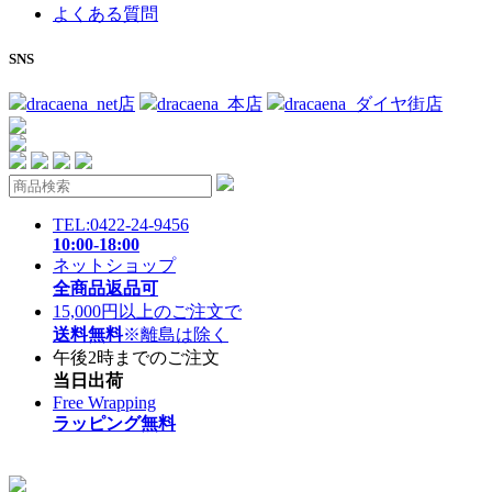
よくある質問
SNS
dracaena_net店
dracaena_本店
dracaena_ダイヤ街店
TEL:0422-24-9456
10:00-18:00
ネットショップ
全商品返品可
15,000円以上のご注文で
送料無料
※離島は除く
午後2時までのご注文
当日出荷
Free Wrapping
ラッピング無料