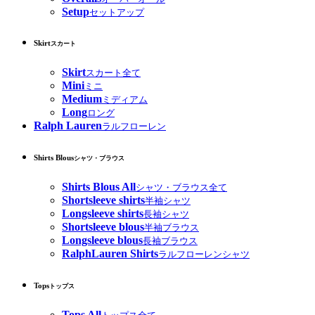
Setup
セットアップ
Skirt
スカート
Skirt
スカート全て
Mini
ミニ
Medium
ミディアム
Long
ロング
Ralph Lauren
ラルフローレン
Shirts Blous
シャツ・ブラウス
Shirts Blous All
シャツ・ブラウス全て
Shortsleeve shirts
半袖シャツ
Longsleeve shirts
長袖シャツ
Shortsleeve blous
半袖ブラウス
Longsleeve blous
長袖ブラウス
RalphLauren Shirts
ラルフローレンシャツ
Tops
トップス
Tops All