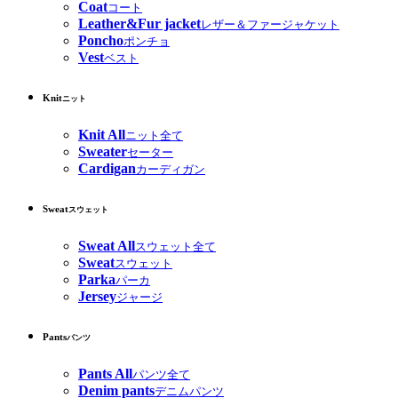
Coat
コート
Leather&Fur jacket
レザー＆ファージャケット
Poncho
ポンチョ
Vest
ベスト
Knit
ニット
Knit All
ニット全て
Sweater
セーター
Cardigan
カーディガン
Sweat
スウェット
Sweat All
スウェット全て
Sweat
スウェット
Parka
パーカ
Jersey
ジャージ
Pants
パンツ
Pants All
パンツ全て
Denim pants
デニムパンツ