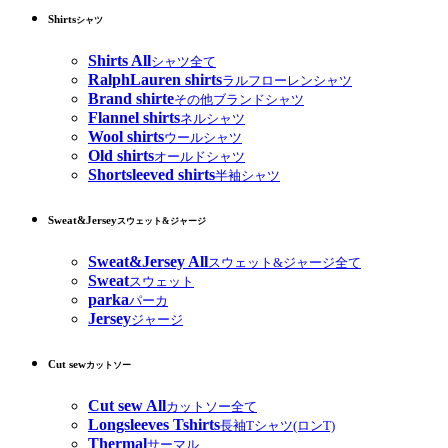
Shirts
シャツ
Shirts All
シャツ全て
RalphLauren shirts
ラルフローレンシャツ
Brand shirte
その他ブランドシャツ
Flannel shirts
ネルシャツ
Wool shirts
ウールシャツ
Old shirts
オールドシャツ
Shortsleeved shirts
半袖シャツ
Sweat&Jersey
スウェット&ジャージ
Sweat&Jersey All
スウェット&ジャージ全て
Sweat
スウェット
parka
パーカ
Jersey
ジャージ
Cut sew
カットソー
Cut sew All
カットソー全て
Longsleeves Tshirts
長袖Tシャツ(ロンT)
Thermal
サーマル