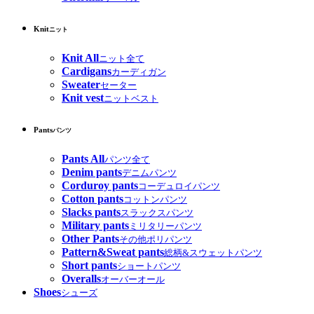
Knit
ニット
Knit All
ニット全て
Cardigans
カーディガン
Sweater
セーター
Knit vest
ニットベスト
Pants
パンツ
Pants All
パンツ全て
Denim pants
デニムパンツ
Corduroy pants
コーデュロイパンツ
Cotton pants
コットンパンツ
Slacks pants
スラックスパンツ
Military pants
ミリタリーパンツ
Other Pants
その他ポリパンツ
Pattern&Sweat pants
総柄&スウェットパンツ
Short pants
ショートパンツ
Overalls
オーバーオール
Shoes
シューズ