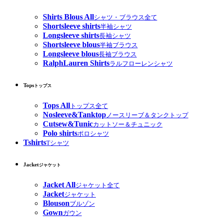
Shirts Blous All
シャツ・ブラウス全て
Shortsleeve shirts
半袖シャツ
Longsleeve shirts
長袖シャツ
Shortsleeve blous
半袖ブラウス
Longsleeve blous
長袖ブラウス
RalphLauren Shirts
ラルフローレンシャツ
Tops
トップス
Tops All
トップス全て
Nosleeve&Tanktop
ノースリーブ＆タンクトップ
Cutsew&Tunic
カットソー＆チュニック
Polo shirts
ポロシャツ
Tshirts
Tシャツ
Jacket
ジャケット
Jacket All
ジャケット全て
Jacket
ジャケット
Blouson
ブルゾン
Gown
ガウン