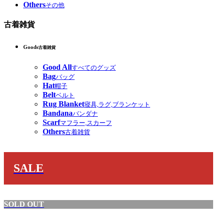
Others
その他
古着雑貨
Goods
古着雑貨
Good All
すべてのグッズ
Bag
バッグ
Hat
帽子
Belt
ベルト
Rug Blanket
寝具,ラグ,ブランケット
Bandana
バンダナ
Scarf
マフラー,スカーフ
Others
古着雑貨
SALE
SOLD OUT