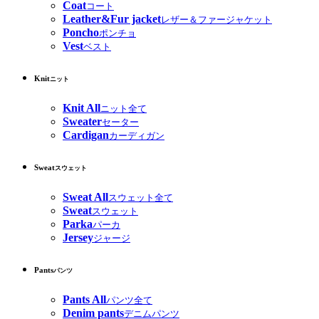
Coat
コート
Leather&Fur jacket
レザー＆ファージャケット
Poncho
ポンチョ
Vest
ベスト
Knit
ニット
Knit All
ニット全て
Sweater
セーター
Cardigan
カーディガン
Sweat
スウェット
Sweat All
スウェット全て
Sweat
スウェット
Parka
パーカ
Jersey
ジャージ
Pants
パンツ
Pants All
パンツ全て
Denim pants
デニムパンツ