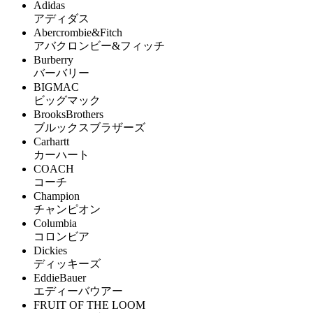
Adidas
アディダス
Abercrombie&Fitch
アバクロンビー&フィッチ
Burberry
バーバリー
BIGMAC
ビッグマック
BrooksBrothers
ブルックスブラザーズ
Carhartt
カーハート
COACH
コーチ
Champion
チャンピオン
Columbia
コロンビア
Dickies
ディッキーズ
EddieBauer
エディーバウアー
FRUIT OF THE LOOM