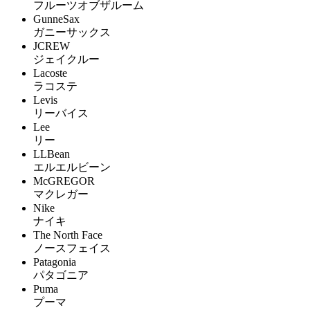
フルーツオブザルーム
GunneSax
ガニーサックス
JCREW
ジェイクルー
Lacoste
ラコステ
Levis
リーバイス
Lee
リー
LLBean
エルエルビーン
McGREGOR
マクレガー
Nike
ナイキ
The North Face
ノースフェイス
Patagonia
パタゴニア
Puma
プーマ