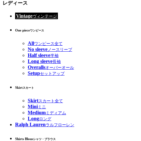
レディース
Vintage
ヴィンテージ
One piece
ワンピース
All
ワンピース全て
No sleeve
ノースリーブ
Half sleeve
半袖
Long sleeve
長袖
Overalls
オーバーオール
Setup
セットアップ
Skirt
スカート
Skirt
スカート全て
Mini
ミニ
Medium
ミディアム
Long
ロング
Ralph Lauren
ラルフローレン
Shirts Blous
シャツ・ブラウス