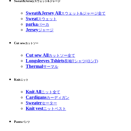
Sweat&Jersey
スウェット&ジャージ
Sweat&Jersey All
スウェット&ジャージ全て
Sweat
スウェット
parka
パーカ
Jersey
ジャージ
Cut sew
カットソー
Cut sew All
カットソー全て
Longsleeves Tshirts
長袖Tシャツ(ロンT)
Thermal
サーマル
Knit
ニット
Knit All
ニット全て
Cardigans
カーディガン
Sweater
セーター
Knit vest
ニットベスト
Pants
パンツ