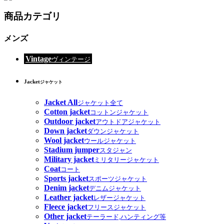
商品カテゴリ
メンズ
Vintage
ヴィンテージ
Jacket
ジャケット
Jacket All
ジャケット全て
Cotton jacket
コットンジャケット
Outdoor jacket
アウトドアジャケット
Down jacket
ダウンジャケット
Wool jacket
ウールジャケット
Stadium jumper
スタジャン
Military jacket
ミリタリージャケット
Coat
コート
Sports jacket
スポーツジャケット
Denim jacket
デニムジャケット
Leather jacket
レザージャケット
Fleece jacket
フリースジャケット
Other jacket
テーラード,ハンティング等