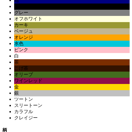
紺
黒
グレー
オフホワイト
カーキ
ベージュ
オレンジ
水色
ピンク
白
茶
こげ茶
オリーブ
ワインレッド
金
銀
ツートン
スリートーン
カラフル
クレイジー
柄