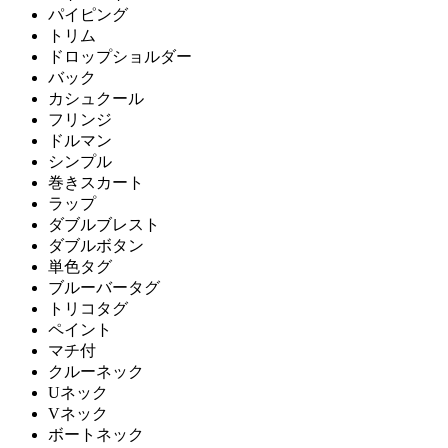
パイピング
トリム
ドロップショルダー
バック
カシュクール
フリンジ
ドルマン
シンプル
巻きスカート
ラップ
ダブルブレスト
ダブルボタン
単色タグ
ブルーバータグ
トリコタグ
ペイント
マチ付
クルーネック
Uネック
Vネック
ボートネック