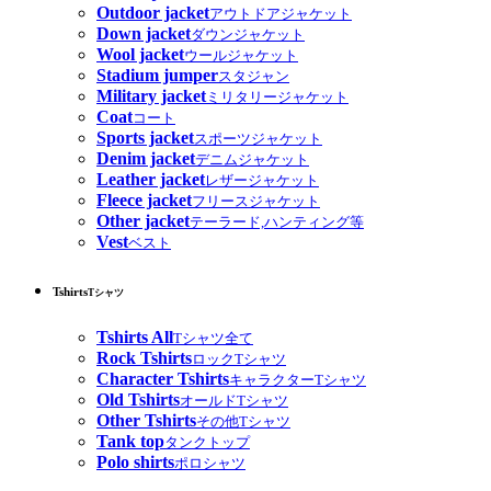
Outdoor jacket
アウトドアジャケット
Down jacket
ダウンジャケット
Wool jacket
ウールジャケット
Stadium jumper
スタジャン
Military jacket
ミリタリージャケット
Coat
コート
Sports jacket
スポーツジャケット
Denim jacket
デニムジャケット
Leather jacket
レザージャケット
Fleece jacket
フリースジャケット
Other jacket
テーラード,ハンティング等
Vest
ベスト
Tshirts
Tシャツ
Tshirts All
Tシャツ全て
Rock Tshirts
ロックTシャツ
Character Tshirts
キャラクターTシャツ
Old Tshirts
オールドTシャツ
Other Tshirts
その他Tシャツ
Tank top
タンクトップ
Polo shirts
ポロシャツ