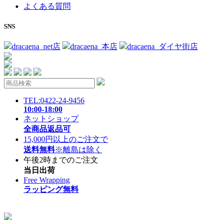
よくある質問
SNS
dracaena_net店
dracaena_本店
dracaena_ダイヤ街店
TEL:0422-24-9456
10:00-18:00
ネットショップ
全商品返品可
15,000円以上のご注文で
送料無料
※離島は除く
午後2時までのご注文
当日出荷
Free Wrapping
ラッピング無料