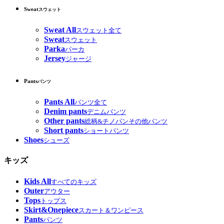
Sweat
スウェット
Sweat All
スウェット全て
Sweat
スウェット
Parka
パーカ
Jersey
ジャージ
Pants
パンツ
Pants All
パンツ全て
Denim pants
デニムパンツ
Other pants
総柄&チノパンその他パンツ
Short pants
ショートパンツ
Shoes
シューズ
キッズ
Kids All
すべてのキッズ
Outer
アウター
Tops
トップス
Skirt&Onepiece
スカート＆ワンピース
Pants
パンツ