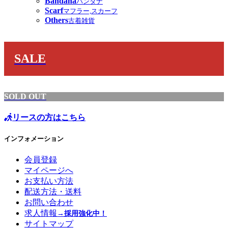
Bandana
バンダナ
Scarf
マフラー,スカーフ
Others
古着雑貨
SALE
SOLD OUT
リースの方はこちら
インフォメーション
会員登録
マイページへ
お支払い方法
配送方法・送料
お問い合わせ
求人情報
→採用強化中！
サイトマップ