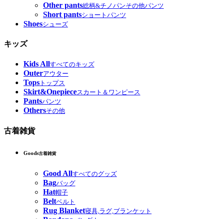
Other pants
総柄&チノパンその他パンツ
Short pants
ショートパンツ
Shoes
シューズ
キッズ
Kids All
すべてのキッズ
Outer
アウター
Tops
トップス
Skirt&Onepiece
スカート＆ワンピース
Pants
パンツ
Others
その他
古着雑貨
Goods
古着雑貨
Good All
すべてのグッズ
Bag
バッグ
Hat
帽子
Belt
ベルト
Rug Blanket
寝具,ラグ,ブランケット