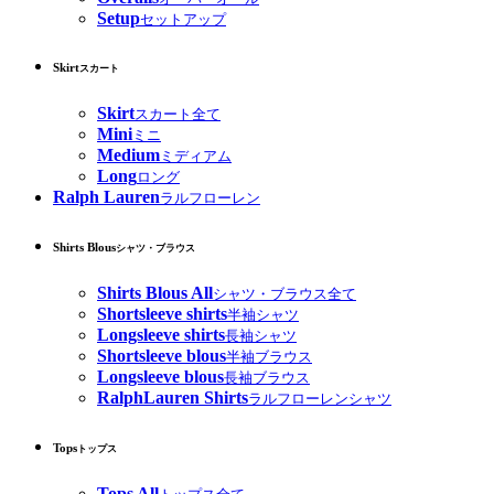
Setup
セットアップ
Skirt
スカート
Skirt
スカート全て
Mini
ミニ
Medium
ミディアム
Long
ロング
Ralph Lauren
ラルフローレン
Shirts Blous
シャツ・ブラウス
Shirts Blous All
シャツ・ブラウス全て
Shortsleeve shirts
半袖シャツ
Longsleeve shirts
長袖シャツ
Shortsleeve blous
半袖ブラウス
Longsleeve blous
長袖ブラウス
RalphLauren Shirts
ラルフローレンシャツ
Tops
トップス
Tops All