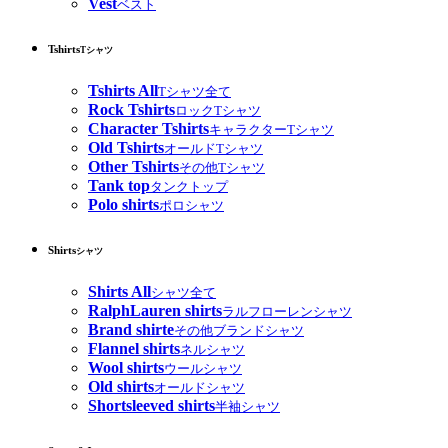
Vest
ベスト
Tshirts
Tシャツ
Tshirts All
Tシャツ全て
Rock Tshirts
ロックTシャツ
Character Tshirts
キャラクターTシャツ
Old Tshirts
オールドTシャツ
Other Tshirts
その他Tシャツ
Tank top
タンクトップ
Polo shirts
ポロシャツ
Shirts
シャツ
Shirts All
シャツ全て
RalphLauren shirts
ラルフローレンシャツ
Brand shirte
その他ブランドシャツ
Flannel shirts
ネルシャツ
Wool shirts
ウールシャツ
Old shirts
オールドシャツ
Shortsleeved shirts
半袖シャツ