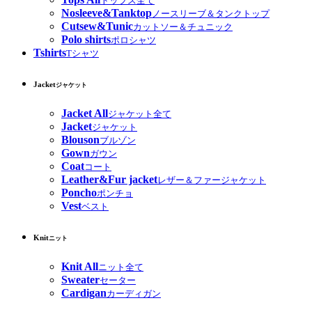
トップス全て
Nosleeve&Tanktop
ノースリーブ＆タンクトップ
Cutsew&Tunic
カットソー＆チュニック
Polo shirts
ポロシャツ
Tshirts
Tシャツ
Jacket
ジャケット
Jacket All
ジャケット全て
Jacket
ジャケット
Blouson
ブルゾン
Gown
ガウン
Coat
コート
Leather&Fur jacket
レザー＆ファージャケット
Poncho
ポンチョ
Vest
ベスト
Knit
ニット
Knit All
ニット全て
Sweater
セーター
Cardigan
カーディガン