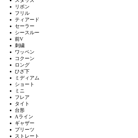
スタッズ
リボン
フリル
ティアード
セーラー
シースルー
前V
刺繍
ワッペン
コクーン
ロング
ひざ下
ミディアム
ショート
ミニ
フレア
タイト
台形
Aライン
ギャザー
プリーツ
ストレート