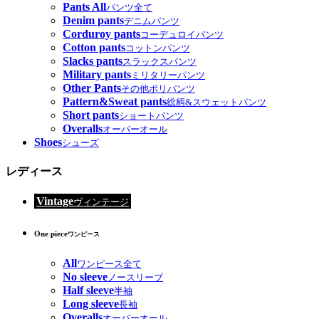
Pants All
パンツ全て
Denim pants
デニムパンツ
Corduroy pants
コーデュロイパンツ
Cotton pants
コットンパンツ
Slacks pants
スラックスパンツ
Military pants
ミリタリーパンツ
Other Pants
その他ポリパンツ
Pattern&Sweat pants
総柄&スウェットパンツ
Short pants
ショートパンツ
Overalls
オーバーオール
Shoes
シューズ
レディース
Vintage
ヴィンテージ
One piece
ワンピース
All
ワンピース全て
No sleeve
ノースリーブ
Half sleeve
半袖
Long sleeve
長袖
Overalls
オーバーオール