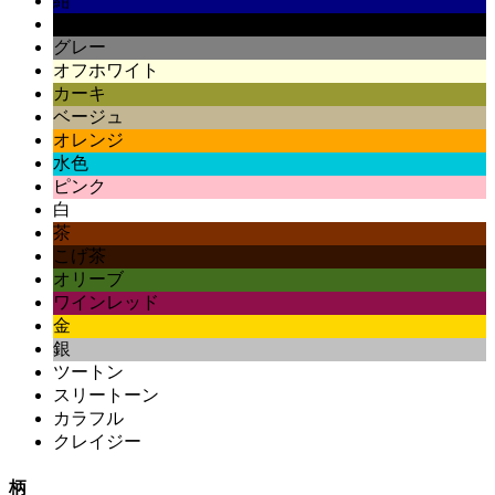
紺
黒
グレー
オフホワイト
カーキ
ベージュ
オレンジ
水色
ピンク
白
茶
こげ茶
オリーブ
ワインレッド
金
銀
ツートン
スリートーン
カラフル
クレイジー
柄