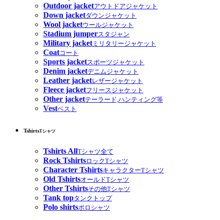
Outdoor jacket
アウトドアジャケット
Down jacket
ダウンジャケット
Wool jacket
ウールジャケット
Stadium jumper
スタジャン
Military jacket
ミリタリージャケット
Coat
コート
Sports jacket
スポーツジャケット
Denim jacket
デニムジャケット
Leather jacket
レザージャケット
Fleece jacket
フリースジャケット
Other jacket
テーラード,ハンティング等
Vest
ベスト
Tshirts
Tシャツ
Tshirts All
Tシャツ全て
Rock Tshirts
ロックTシャツ
Character Tshirts
キャラクターTシャツ
Old Tshirts
オールドTシャツ
Other Tshirts
その他Tシャツ
Tank top
タンクトップ
Polo shirts
ポロシャツ