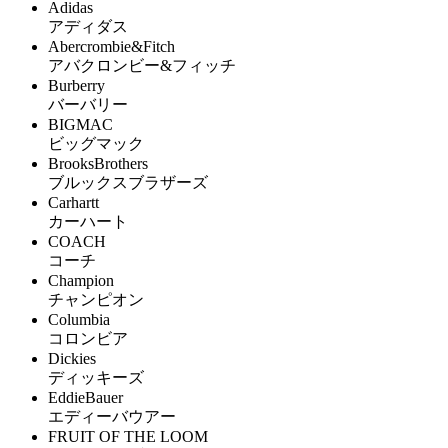
Adidas
アディダス
Abercrombie&Fitch
アバクロンビー&フィッチ
Burberry
バーバリー
BIGMAC
ビッグマック
BrooksBrothers
ブルックスブラザーズ
Carhartt
カーハート
COACH
コーチ
Champion
チャンピオン
Columbia
コロンビア
Dickies
ディッキーズ
EddieBauer
エディーバウアー
FRUIT OF THE LOOM