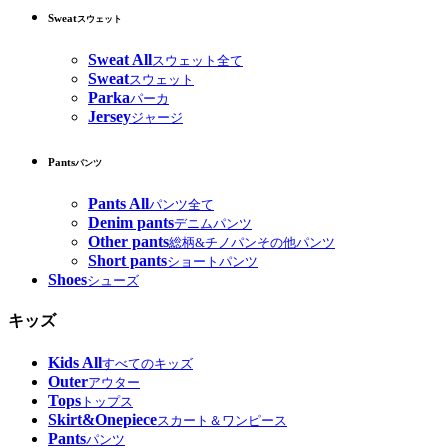
Sweat
スウェット
Sweat All
スウェット全て
Sweat
スウェット
Parka
パーカ
Jersey
ジャージ
Pants
パンツ
Pants All
パンツ全て
Denim pants
デニムパンツ
Other pants
総柄&チノパンその他パンツ
Short pants
ショートパンツ
Shoes
シューズ
キッズ
Kids All
すべてのキッズ
Outer
アウター
Tops
トップス
Skirt&Onepiece
スカート＆ワンピース
Pants
パンツ