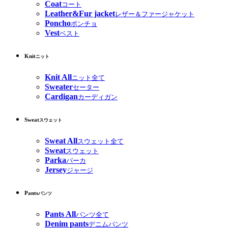
Coat
コート
Leather&Fur jacket
レザー＆ファージャケット
Poncho
ポンチョ
Vest
ベスト
Knit
ニット
Knit All
ニット全て
Sweater
セーター
Cardigan
カーディガン
Sweat
スウェット
Sweat All
スウェット全て
Sweat
スウェット
Parka
パーカ
Jersey
ジャージ
Pants
パンツ
Pants All
パンツ全て
Denim pants
デニムパンツ