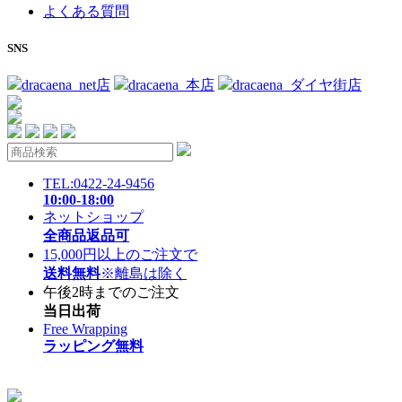
よくある質問
SNS
dracaena_net店
dracaena_本店
dracaena_ダイヤ街店
TEL:0422-24-9456
10:00-18:00
ネットショップ
全商品返品可
15,000円以上のご注文で
送料無料
※離島は除く
午後2時までのご注文
当日出荷
Free Wrapping
ラッピング無料