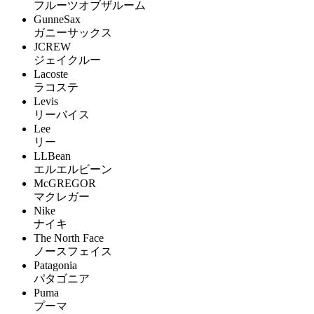
フルーツオブザルーム
GunneSax
ガニーサックス
JCREW
ジェイクルー
Lacoste
ラコステ
Levis
リーバイス
Lee
リー
LLBean
エルエルビーン
McGREGOR
マクレガー
Nike
ナイキ
The North Face
ノースフェイス
Patagonia
パタゴニア
Puma
プーマ