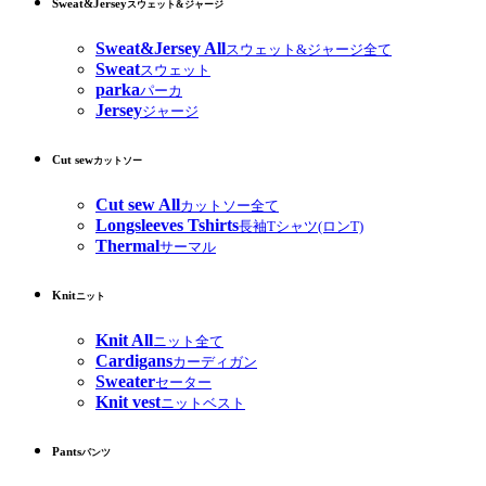
Sweat&Jersey
スウェット&ジャージ
Sweat&Jersey All
スウェット&ジャージ全て
Sweat
スウェット
parka
パーカ
Jersey
ジャージ
Cut sew
カットソー
Cut sew All
カットソー全て
Longsleeves Tshirts
長袖Tシャツ(ロンT)
Thermal
サーマル
Knit
ニット
Knit All
ニット全て
Cardigans
カーディガン
Sweater
セーター
Knit vest
ニットベスト
Pants
パンツ