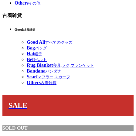
Others
その他
古着雑貨
Goods
古着雑貨
Good All
すべてのグッズ
Bag
バッグ
Hat
帽子
Belt
ベルト
Rug Blanket
寝具,ラグ,ブランケット
Bandana
バンダナ
Scarf
マフラー,スカーフ
Others
古着雑貨
SALE
SOLD OUT