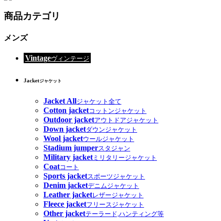
商品カテゴリ
メンズ
Vintage
ヴィンテージ
Jacket
ジャケット
Jacket All
ジャケット全て
Cotton jacket
コットンジャケット
Outdoor jacket
アウトドアジャケット
Down jacket
ダウンジャケット
Wool jacket
ウールジャケット
Stadium jumper
スタジャン
Military jacket
ミリタリージャケット
Coat
コート
Sports jacket
スポーツジャケット
Denim jacket
デニムジャケット
Leather jacket
レザージャケット
Fleece jacket
フリースジャケット
Other jacket
テーラード,ハンティング等