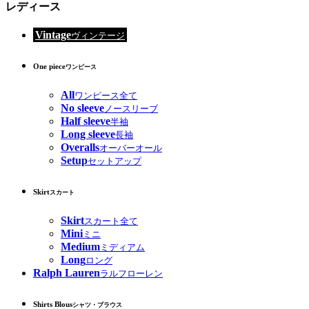
レディース
Vintage
ヴィンテージ
One piece
ワンピース
All
ワンピース全て
No sleeve
ノースリーブ
Half sleeve
半袖
Long sleeve
長袖
Overalls
オーバーオール
Setup
セットアップ
Skirt
スカート
Skirt
スカート全て
Mini
ミニ
Medium
ミディアム
Long
ロング
Ralph Lauren
ラルフローレン
Shirts Blous
シャツ・ブラウス