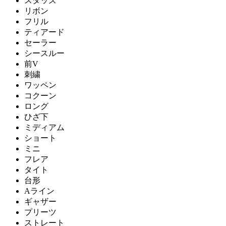
スタッズ
リボン
フリル
ティアード
セーラー
シースルー
前V
刺繍
ワッペン
コクーン
ロング
ひざ下
ミディアム
ショート
ミニ
フレア
タイト
台形
Aライン
ギャザー
プリーツ
ストレート