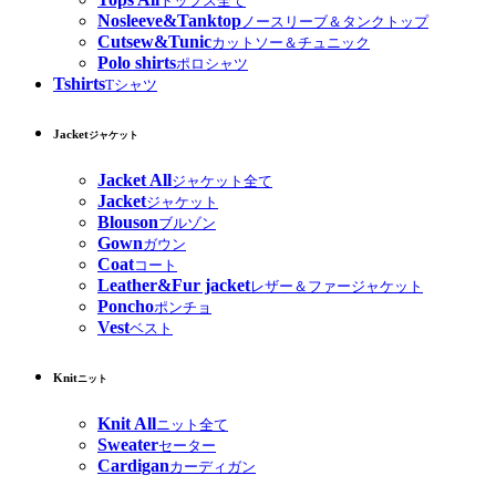
トップス全て
Nosleeve&Tanktop
ノースリーブ＆タンクトップ
Cutsew&Tunic
カットソー＆チュニック
Polo shirts
ポロシャツ
Tshirts
Tシャツ
Jacket
ジャケット
Jacket All
ジャケット全て
Jacket
ジャケット
Blouson
ブルゾン
Gown
ガウン
Coat
コート
Leather&Fur jacket
レザー＆ファージャケット
Poncho
ポンチョ
Vest
ベスト
Knit
ニット
Knit All
ニット全て
Sweater
セーター
Cardigan
カーディガン