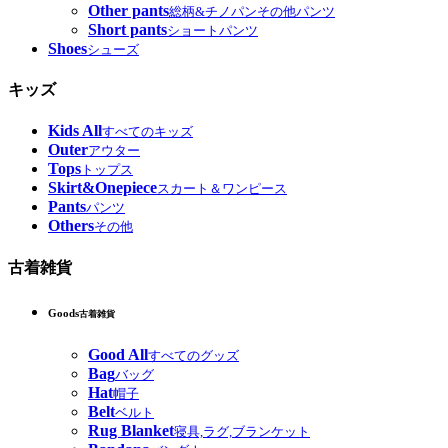
Other pants
総柄&チノパンその他パンツ
Short pants
ショートパンツ
Shoes
シューズ
キッズ
Kids All
すべてのキッズ
Outer
アウター
Tops
トップス
Skirt&Onepiece
スカート＆ワンピース
Pants
パンツ
Others
その他
古着雑貨
Goods
古着雑貨
Good All
すべてのグッズ
Bag
バッグ
Hat
帽子
Belt
ベルト
Rug Blanket
寝具,ラグ,ブランケット