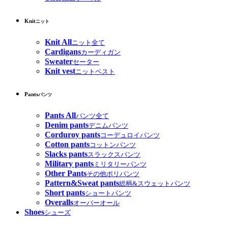
Knit
ニット
Knit All
ニット全て
Cardigans
カーディガン
Sweater
セーター
Knit vest
ニットベスト
Pants
パンツ
Pants All
パンツ全て
Denim pants
デニムパンツ
Corduroy pants
コーデュロイパンツ
Cotton pants
コットンパンツ
Slacks pants
スラックスパンツ
Military pants
ミリタリーパンツ
Other Pants
その他ポリパンツ
Pattern&Sweat pants
総柄&スウェットパンツ
Short pants
ショートパンツ
Overalls
オーバーオール
Shoes
シューズ