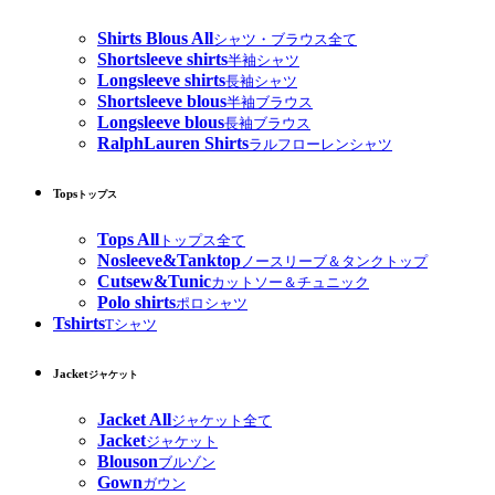
Shirts Blous All
シャツ・ブラウス全て
Shortsleeve shirts
半袖シャツ
Longsleeve shirts
長袖シャツ
Shortsleeve blous
半袖ブラウス
Longsleeve blous
長袖ブラウス
RalphLauren Shirts
ラルフローレンシャツ
Tops
トップス
Tops All
トップス全て
Nosleeve&Tanktop
ノースリーブ＆タンクトップ
Cutsew&Tunic
カットソー＆チュニック
Polo shirts
ポロシャツ
Tshirts
Tシャツ
Jacket
ジャケット
Jacket All
ジャケット全て
Jacket
ジャケット
Blouson
ブルゾン
Gown
ガウン