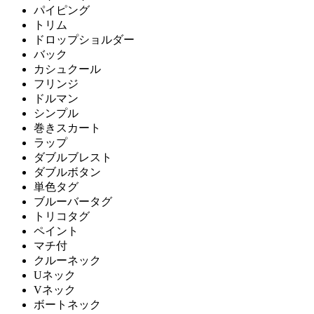
パイピング
トリム
ドロップショルダー
バック
カシュクール
フリンジ
ドルマン
シンプル
巻きスカート
ラップ
ダブルブレスト
ダブルボタン
単色タグ
ブルーバータグ
トリコタグ
ペイント
マチ付
クルーネック
Uネック
Vネック
ボートネック