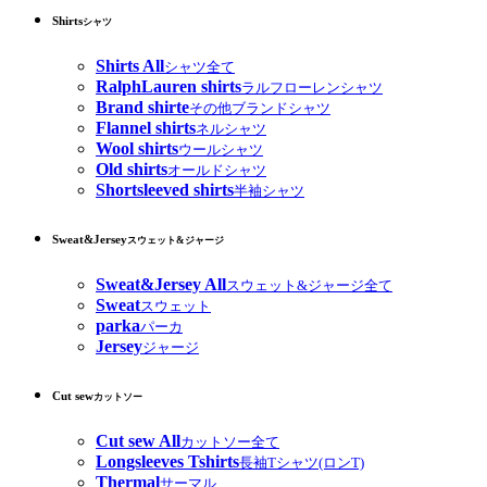
Shirts
シャツ
Shirts All
シャツ全て
RalphLauren shirts
ラルフローレンシャツ
Brand shirte
その他ブランドシャツ
Flannel shirts
ネルシャツ
Wool shirts
ウールシャツ
Old shirts
オールドシャツ
Shortsleeved shirts
半袖シャツ
Sweat&Jersey
スウェット&ジャージ
Sweat&Jersey All
スウェット&ジャージ全て
Sweat
スウェット
parka
パーカ
Jersey
ジャージ
Cut sew
カットソー
Cut sew All
カットソー全て
Longsleeves Tshirts
長袖Tシャツ(ロンT)
Thermal
サーマル