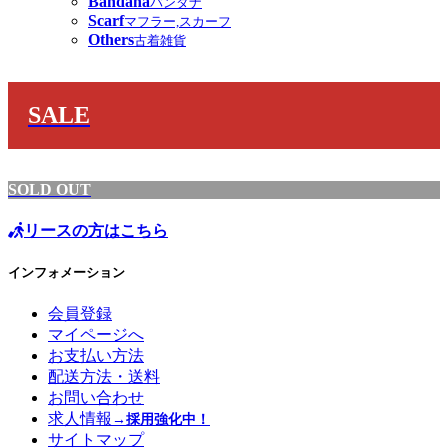
Bandana
バンダナ
Scarf
マフラー,スカーフ
Others
古着雑貨
SALE
SOLD OUT
リースの方はこちら
インフォメーション
会員登録
マイページへ
お支払い方法
配送方法・送料
お問い合わせ
求人情報
→採用強化中！
サイトマップ