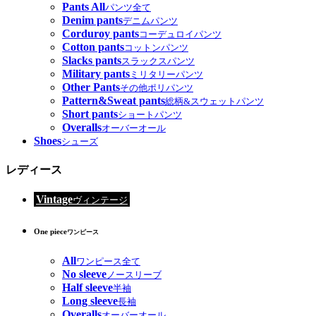
Pants All
パンツ全て
Denim pants
デニムパンツ
Corduroy pants
コーデュロイパンツ
Cotton pants
コットンパンツ
Slacks pants
スラックスパンツ
Military pants
ミリタリーパンツ
Other Pants
その他ポリパンツ
Pattern&Sweat pants
総柄&スウェットパンツ
Short pants
ショートパンツ
Overalls
オーバーオール
Shoes
シューズ
レディース
Vintage
ヴィンテージ
One piece
ワンピース
All
ワンピース全て
No sleeve
ノースリーブ
Half sleeve
半袖
Long sleeve
長袖
Overalls
オーバーオール