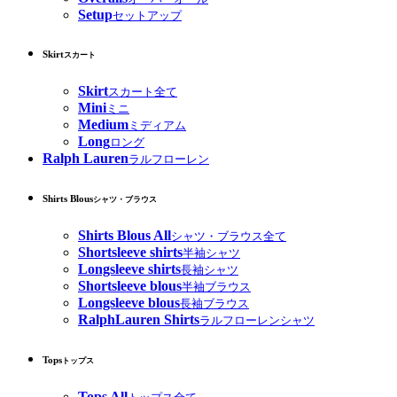
Setup
セットアップ
Skirt
スカート
Skirt
スカート全て
Mini
ミニ
Medium
ミディアム
Long
ロング
Ralph Lauren
ラルフローレン
Shirts Blous
シャツ・ブラウス
Shirts Blous All
シャツ・ブラウス全て
Shortsleeve shirts
半袖シャツ
Longsleeve shirts
長袖シャツ
Shortsleeve blous
半袖ブラウス
Longsleeve blous
長袖ブラウス
RalphLauren Shirts
ラルフローレンシャツ
Tops
トップス
Tops All