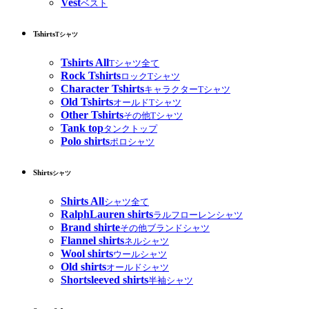
Vest
ベスト
Tshirts
Tシャツ
Tshirts All
Tシャツ全て
Rock Tshirts
ロックTシャツ
Character Tshirts
キャラクターTシャツ
Old Tshirts
オールドTシャツ
Other Tshirts
その他Tシャツ
Tank top
タンクトップ
Polo shirts
ポロシャツ
Shirts
シャツ
Shirts All
シャツ全て
RalphLauren shirts
ラルフローレンシャツ
Brand shirte
その他ブランドシャツ
Flannel shirts
ネルシャツ
Wool shirts
ウールシャツ
Old shirts
オールドシャツ
Shortsleeved shirts
半袖シャツ