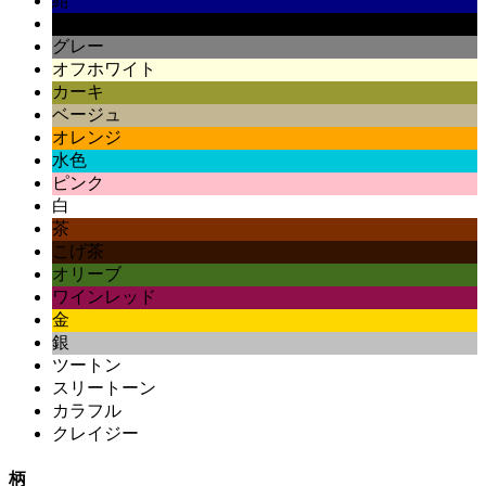
紺
黒
グレー
オフホワイト
カーキ
ベージュ
オレンジ
水色
ピンク
白
茶
こげ茶
オリーブ
ワインレッド
金
銀
ツートン
スリートーン
カラフル
クレイジー
柄