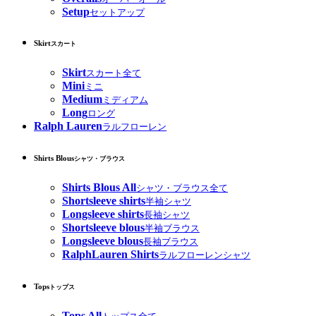
Setup
セットアップ
Skirt
スカート
Skirt
スカート全て
Mini
ミニ
Medium
ミディアム
Long
ロング
Ralph Lauren
ラルフローレン
Shirts Blous
シャツ・ブラウス
Shirts Blous All
シャツ・ブラウス全て
Shortsleeve shirts
半袖シャツ
Longsleeve shirts
長袖シャツ
Shortsleeve blous
半袖ブラウス
Longsleeve blous
長袖ブラウス
RalphLauren Shirts
ラルフローレンシャツ
Tops
トップス
Tops All