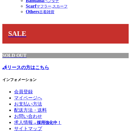
Bandana
バンダナ
Scarf
マフラー,スカーフ
Others
古着雑貨
SALE
SOLD OUT
リースの方はこちら
インフォメーション
会員登録
マイページへ
お支払い方法
配送方法・送料
お問い合わせ
求人情報
→採用強化中！
サイトマップ