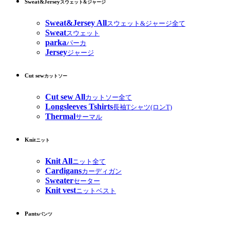
Sweat&Jersey
スウェット&ジャージ
Sweat&Jersey All
スウェット&ジャージ全て
Sweat
スウェット
parka
パーカ
Jersey
ジャージ
Cut sew
カットソー
Cut sew All
カットソー全て
Longsleeves Tshirts
長袖Tシャツ(ロンT)
Thermal
サーマル
Knit
ニット
Knit All
ニット全て
Cardigans
カーディガン
Sweater
セーター
Knit vest
ニットベスト
Pants
パンツ