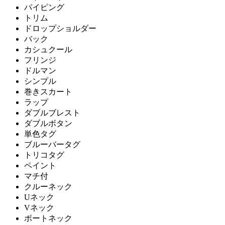
パイピング
トリム
ドロップショルダー
バック
カシュクール
フリンジ
ドルマン
シンプル
巻きスカート
ラップ
ダブルブレスト
ダブルボタン
単色タグ
ブルーバータグ
トリコタグ
ペイント
マチ付
クルーネック
Uネック
Vネック
ボートネック