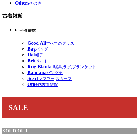
Others
その他
古着雑貨
Goods
古着雑貨
Good All
すべてのグッズ
Bag
バッグ
Hat
帽子
Belt
ベルト
Rug Blanket
寝具,ラグ,ブランケット
Bandana
バンダナ
Scarf
マフラー,スカーフ
Others
古着雑貨
SALE
SOLD OUT