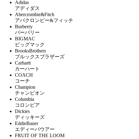
Adidas
アディダス
Abercrombie&Fitch
アバクロンビー&フィッチ
Burberry
バーバリー
BIGMAC
ビッグマック
BrooksBrothers
ブルックスブラザーズ
Carhartt
カーハート
COACH
コーチ
Champion
チャンピオン
Columbia
コロンビア
Dickies
ディッキーズ
EddieBauer
エディーバウアー
FRUIT OF THE LOOM