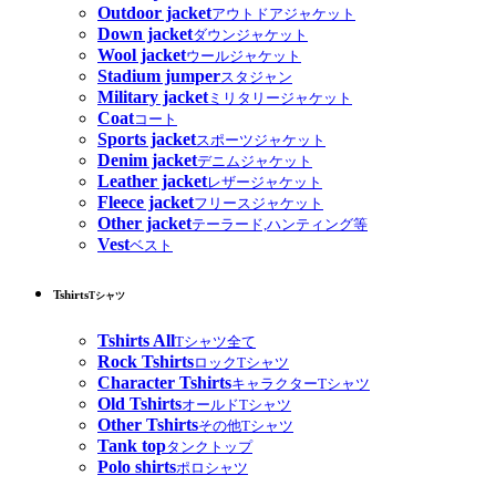
Outdoor jacket
アウトドアジャケット
Down jacket
ダウンジャケット
Wool jacket
ウールジャケット
Stadium jumper
スタジャン
Military jacket
ミリタリージャケット
Coat
コート
Sports jacket
スポーツジャケット
Denim jacket
デニムジャケット
Leather jacket
レザージャケット
Fleece jacket
フリースジャケット
Other jacket
テーラード,ハンティング等
Vest
ベスト
Tshirts
Tシャツ
Tshirts All
Tシャツ全て
Rock Tshirts
ロックTシャツ
Character Tshirts
キャラクターTシャツ
Old Tshirts
オールドTシャツ
Other Tshirts
その他Tシャツ
Tank top
タンクトップ
Polo shirts
ポロシャツ