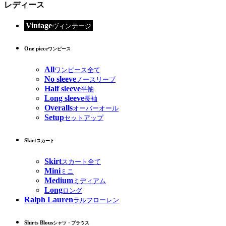
レディース
Vintage
ヴィンテージ
One piece
ワンピース
All
ワンピース全て
No sleeve
ノースリーブ
Half sleeve
半袖
Long sleeve
長袖
Overalls
オーバーオール
Setup
セットアップ
Skirt
スカート
Skirt
スカート全て
Mini
ミニ
Medium
ミディアム
Long
ロング
Ralph Lauren
ラルフローレン
Shirts Blous
シャツ・ブラウス