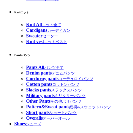
Knit
ニット
Knit All
ニット全て
Cardigans
カーディガン
Sweater
セーター
Knit vest
ニットベスト
Pants
パンツ
Pants All
パンツ全て
Denim pants
デニムパンツ
Corduroy pants
コーデュロイパンツ
Cotton pants
コットンパンツ
Slacks pants
スラックスパンツ
Military pants
ミリタリーパンツ
Other Pants
その他ポリパンツ
Pattern&Sweat pants
総柄&スウェットパンツ
Short pants
ショートパンツ
Overalls
オーバーオール
Shoes
シューズ