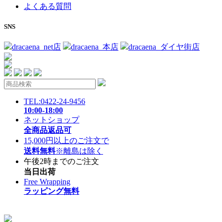
よくある質問
SNS
dracaena_net店
dracaena_本店
dracaena_ダイヤ街店
TEL:0422-24-9456
10:00-18:00
ネットショップ
全商品返品可
15,000円以上のご注文で
送料無料
※離島は除く
午後2時までのご注文
当日出荷
Free Wrapping
ラッピング無料