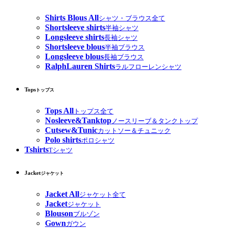
Shirts Blous All
シャツ・ブラウス全て
Shortsleeve shirts
半袖シャツ
Longsleeve shirts
長袖シャツ
Shortsleeve blous
半袖ブラウス
Longsleeve blous
長袖ブラウス
RalphLauren Shirts
ラルフローレンシャツ
Tops
トップス
Tops All
トップス全て
Nosleeve&Tanktop
ノースリーブ＆タンクトップ
Cutsew&Tunic
カットソー＆チュニック
Polo shirts
ポロシャツ
Tshirts
Tシャツ
Jacket
ジャケット
Jacket All
ジャケット全て
Jacket
ジャケット
Blouson
ブルゾン
Gown
ガウン