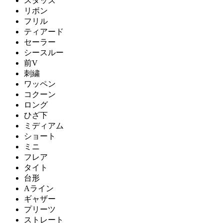
スタッズ
リボン
フリル
ティアード
セーラー
シースルー
前V
刺繍
ワッペン
コクーン
ロング
ひざ下
ミディアム
ショート
ミニ
フレア
タイト
台形
Aライン
ギャザー
プリーツ
ストレート