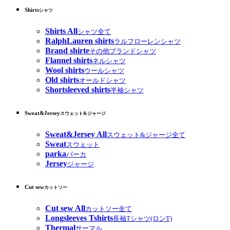
Shirts
シャツ
Shirts All
シャツ全て
RalphLauren shirts
ラルフローレンシャツ
Brand shirte
その他ブランドシャツ
Flannel shirts
ネルシャツ
Wool shirts
ウールシャツ
Old shirts
オールドシャツ
Shortsleeved shirts
半袖シャツ
Sweat&Jersey
スウェット&ジャージ
Sweat&Jersey All
スウェット&ジャージ全て
Sweat
スウェット
parka
パーカ
Jersey
ジャージ
Cut sew
カットソー
Cut sew All
カットソー全て
Longsleeves Tshirts
長袖Tシャツ(ロンT)
Thermal
サーマル