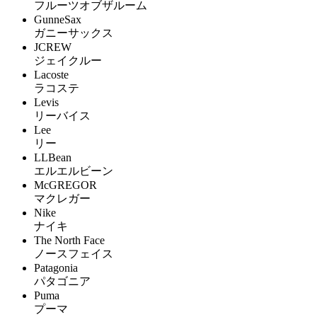
フルーツオブザルーム
GunneSax
ガニーサックス
JCREW
ジェイクルー
Lacoste
ラコステ
Levis
リーバイス
Lee
リー
LLBean
エルエルビーン
McGREGOR
マクレガー
Nike
ナイキ
The North Face
ノースフェイス
Patagonia
パタゴニア
Puma
プーマ