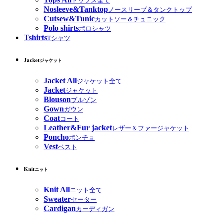
トップス全て
Nosleeve&Tanktop
ノースリーブ＆タンクトップ
Cutsew&Tunic
カットソー＆チュニック
Polo shirts
ポロシャツ
Tshirts
Tシャツ
Jacket
ジャケット
Jacket All
ジャケット全て
Jacket
ジャケット
Blouson
ブルゾン
Gown
ガウン
Coat
コート
Leather&Fur jacket
レザー＆ファージャケット
Poncho
ポンチョ
Vest
ベスト
Knit
ニット
Knit All
ニット全て
Sweater
セーター
Cardigan
カーディガン