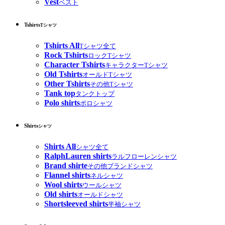
Vest
ベスト
Tshirts
Tシャツ
Tshirts All
Tシャツ全て
Rock Tshirts
ロックTシャツ
Character Tshirts
キャラクターTシャツ
Old Tshirts
オールドTシャツ
Other Tshirts
その他Tシャツ
Tank top
タンクトップ
Polo shirts
ポロシャツ
Shirts
シャツ
Shirts All
シャツ全て
RalphLauren shirts
ラルフローレンシャツ
Brand shirte
その他ブランドシャツ
Flannel shirts
ネルシャツ
Wool shirts
ウールシャツ
Old shirts
オールドシャツ
Shortsleeved shirts
半袖シャツ