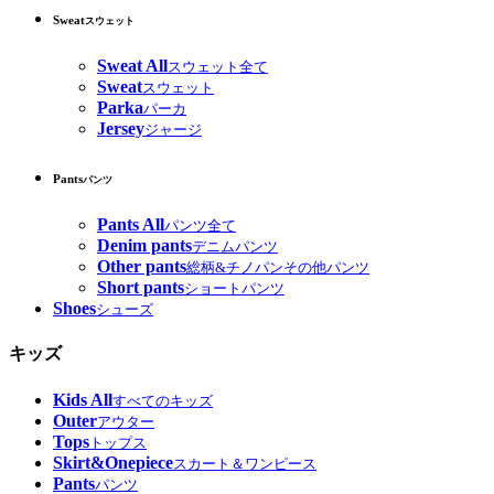
Sweat
スウェット
Sweat All
スウェット全て
Sweat
スウェット
Parka
パーカ
Jersey
ジャージ
Pants
パンツ
Pants All
パンツ全て
Denim pants
デニムパンツ
Other pants
総柄&チノパンその他パンツ
Short pants
ショートパンツ
Shoes
シューズ
キッズ
Kids All
すべてのキッズ
Outer
アウター
Tops
トップス
Skirt&Onepiece
スカート＆ワンピース
Pants
パンツ