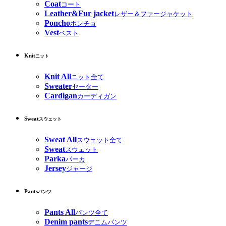
Coat
コート
Leather&Fur jacket
レザー＆ファージャケット
Poncho
ポンチョ
Vest
ベスト
Knit
ニット
Knit All
ニット全て
Sweater
セーター
Cardigan
カーディガン
Sweat
スウェット
Sweat All
スウェット全て
Sweat
スウェット
Parka
パーカ
Jersey
ジャージ
Pants
パンツ
Pants All
パンツ全て
Denim pants
デニムパンツ