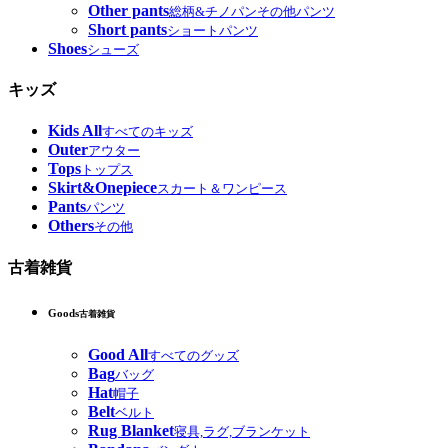
Other pants
総柄&チノパンその他パンツ
Short pants
ショートパンツ
Shoes
シューズ
キッズ
Kids All
すべてのキッズ
Outer
アウター
Tops
トップス
Skirt&Onepiece
スカート＆ワンピース
Pants
パンツ
Others
その他
古着雑貨
Goods
古着雑貨
Good All
すべてのグッズ
Bag
バッグ
Hat
帽子
Belt
ベルト
Rug Blanket
寝具,ラグ,ブランケット