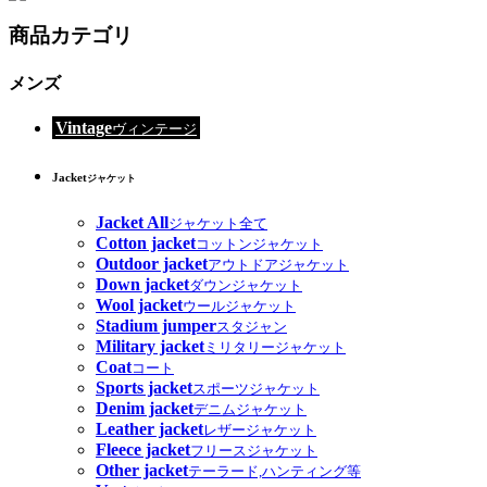
商品カテゴリ
メンズ
Vintage
ヴィンテージ
Jacket
ジャケット
Jacket All
ジャケット全て
Cotton jacket
コットンジャケット
Outdoor jacket
アウトドアジャケット
Down jacket
ダウンジャケット
Wool jacket
ウールジャケット
Stadium jumper
スタジャン
Military jacket
ミリタリージャケット
Coat
コート
Sports jacket
スポーツジャケット
Denim jacket
デニムジャケット
Leather jacket
レザージャケット
Fleece jacket
フリースジャケット
Other jacket
テーラード,ハンティング等