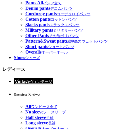
Pants All
パンツ全て
Denim pants
デニムパンツ
Corduroy pants
コーデュロイパンツ
Cotton pants
コットンパンツ
Slacks pants
スラックスパンツ
Military pants
ミリタリーパンツ
Other Pants
その他ポリパンツ
Pattern&Sweat pants
総柄&スウェットパンツ
Short pants
ショートパンツ
Overalls
オーバーオール
Shoes
シューズ
レディース
Vintage
ヴィンテージ
One piece
ワンピース
All
ワンピース全て
No sleeve
ノースリーブ
Half sleeve
半袖
Long sleeve
長袖
Overalls
オーバーオール