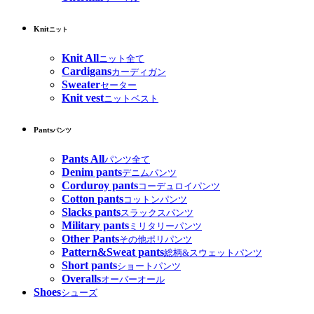
Knit
ニット
Knit All
ニット全て
Cardigans
カーディガン
Sweater
セーター
Knit vest
ニットベスト
Pants
パンツ
Pants All
パンツ全て
Denim pants
デニムパンツ
Corduroy pants
コーデュロイパンツ
Cotton pants
コットンパンツ
Slacks pants
スラックスパンツ
Military pants
ミリタリーパンツ
Other Pants
その他ポリパンツ
Pattern&Sweat pants
総柄&スウェットパンツ
Short pants
ショートパンツ
Overalls
オーバーオール
Shoes
シューズ