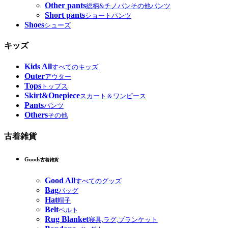
Other pants
総柄&チノパンその他パンツ
Short pants
ショートパンツ
Shoes
シューズ
キッズ
Kids All
すべてのキッズ
Outer
アウター
Tops
トップス
Skirt&Onepiece
スカート＆ワンピース
Pants
パンツ
Others
その他
古着雑貨
Goods
古着雑貨
Good All
すべてのグッズ
Bag
バッグ
Hat
帽子
Belt
ベルト
Rug Blanket
寝具,ラグ,ブランケット