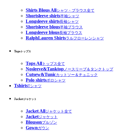
Shirts Blous All
シャツ・ブラウス全て
Shortsleeve shirts
半袖シャツ
Longsleeve shirts
長袖シャツ
Shortsleeve blous
半袖ブラウス
Longsleeve blous
長袖ブラウス
RalphLauren Shirts
ラルフローレンシャツ
Tops
トップス
Tops All
トップス全て
Nosleeve&Tanktop
ノースリーブ＆タンクトップ
Cutsew&Tunic
カットソー＆チュニック
Polo shirts
ポロシャツ
Tshirts
Tシャツ
Jacket
ジャケット
Jacket All
ジャケット全て
Jacket
ジャケット
Blouson
ブルゾン
Gown
ガウン