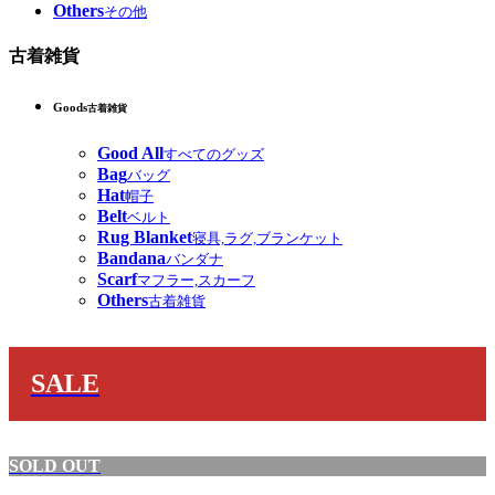
Others
その他
古着雑貨
Goods
古着雑貨
Good All
すべてのグッズ
Bag
バッグ
Hat
帽子
Belt
ベルト
Rug Blanket
寝具,ラグ,ブランケット
Bandana
バンダナ
Scarf
マフラー,スカーフ
Others
古着雑貨
SALE
SOLD OUT