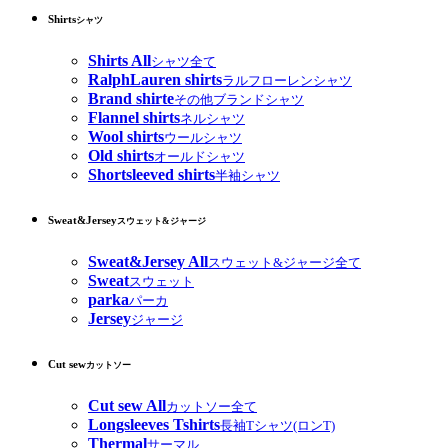
Shirts
シャツ
Shirts All
シャツ全て
RalphLauren shirts
ラルフローレンシャツ
Brand shirte
その他ブランドシャツ
Flannel shirts
ネルシャツ
Wool shirts
ウールシャツ
Old shirts
オールドシャツ
Shortsleeved shirts
半袖シャツ
Sweat&Jersey
スウェット&ジャージ
Sweat&Jersey All
スウェット&ジャージ全て
Sweat
スウェット
parka
パーカ
Jersey
ジャージ
Cut sew
カットソー
Cut sew All
カットソー全て
Longsleeves Tshirts
長袖Tシャツ(ロンT)
Thermal
サーマル