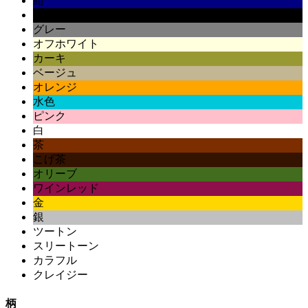
紺
黒
グレー
オフホワイト
カーキ
ベージュ
オレンジ
水色
ピンク
白
茶
こげ茶
オリーブ
ワインレッド
金
銀
ツートン
スリートーン
カラフル
クレイジー
柄