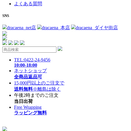
よくある質問
SNS
dracaena_net店
dracaena_本店
dracaena_ダイヤ街店
TEL:0422-24-9456
10:00-18:00
ネットショップ
全商品返品可
15,000円以上のご注文で
送料無料
※離島は除く
午後2時までのご注文
当日出荷
Free Wrapping
ラッピング無料