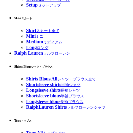
Setup
セットアップ
Skirt
スカート
Skirt
スカート全て
Mini
ミニ
Medium
ミディアム
Long
ロング
Ralph Lauren
ラルフローレン
Shirts Blous
シャツ・ブラウス
Shirts Blous All
シャツ・ブラウス全て
Shortsleeve shirts
半袖シャツ
Longsleeve shirts
長袖シャツ
Shortsleeve blous
半袖ブラウス
Longsleeve blous
長袖ブラウス
RalphLauren Shirts
ラルフローレンシャツ
Tops
トップス
Tops All