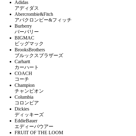
Adidas
アディダス
Abercrombie&Fitch
アバクロンビー&フィッチ
Burberry
バーバリー
BIGMAC
ビッグマック
BrooksBrothers
ブルックスブラザーズ
Carhartt
カーハート
COACH
コーチ
Champion
チャンピオン
Columbia
コロンビア
Dickies
ディッキーズ
EddieBauer
エディーバウアー
FRUIT OF THE LOOM