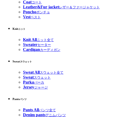
Coat
コート
Leather&Fur jacket
レザー＆ファージャケット
Poncho
ポンチョ
Vest
ベスト
Knit
ニット
Knit All
ニット全て
Sweater
セーター
Cardigan
カーディガン
Sweat
スウェット
Sweat All
スウェット全て
Sweat
スウェット
Parka
パーカ
Jersey
ジャージ
Pants
パンツ
Pants All
パンツ全て
Denim pants
デニムパンツ