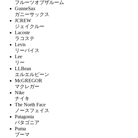
フルーツオブザルーム
GunneSax
ガニーサックス
JCREW
ジェイクルー
Lacoste
ラコステ
Levis
リーバイス
Lee
リー
LLBean
エルエルビーン
McGREGOR
マクレガー
Nike
ナイキ
The North Face
ノースフェイス
Patagonia
パタゴニア
Puma
プーマ