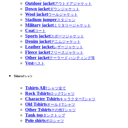
Outdoor jacket
アウトドアジャケット
Down jacket
ダウンジャケット
Wool jacket
ウールジャケット
Stadium jumper
スタジャン
Military jacket
ミリタリージャケット
Coat
コート
Sports jacket
スポーツジャケット
Denim jacket
デニムジャケット
Leather jacket
レザージャケット
Fleece jacket
フリースジャケット
Other jacket
テーラード,ハンティング等
Vest
ベスト
Tshirts
Tシャツ
Tshirts All
Tシャツ全て
Rock Tshirts
ロックTシャツ
Character Tshirts
キャラクターTシャツ
Old Tshirts
オールドTシャツ
Other Tshirts
その他Tシャツ
Tank top
タンクトップ
Polo shirts
ポロシャツ