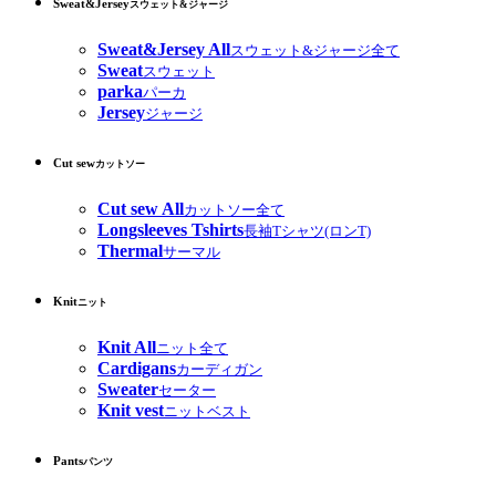
Sweat&Jersey
スウェット&ジャージ
Sweat&Jersey All
スウェット&ジャージ全て
Sweat
スウェット
parka
パーカ
Jersey
ジャージ
Cut sew
カットソー
Cut sew All
カットソー全て
Longsleeves Tshirts
長袖Tシャツ(ロンT)
Thermal
サーマル
Knit
ニット
Knit All
ニット全て
Cardigans
カーディガン
Sweater
セーター
Knit vest
ニットベスト
Pants
パンツ