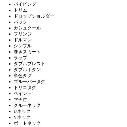
パイピング
トリム
ドロップショルダー
バック
カシュクール
フリンジ
ドルマン
シンプル
巻きスカート
ラップ
ダブルブレスト
ダブルボタン
単色タグ
ブルーバータグ
トリコタグ
ペイント
マチ付
クルーネック
Uネック
Vネック
ボートネック