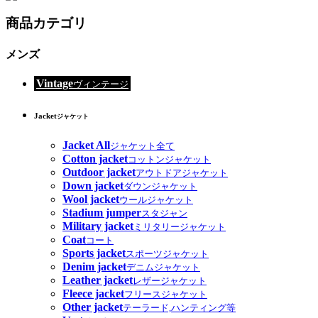
商品カテゴリ
メンズ
Vintage
ヴィンテージ
Jacket
ジャケット
Jacket All
ジャケット全て
Cotton jacket
コットンジャケット
Outdoor jacket
アウトドアジャケット
Down jacket
ダウンジャケット
Wool jacket
ウールジャケット
Stadium jumper
スタジャン
Military jacket
ミリタリージャケット
Coat
コート
Sports jacket
スポーツジャケット
Denim jacket
デニムジャケット
Leather jacket
レザージャケット
Fleece jacket
フリースジャケット
Other jacket
テーラード,ハンティング等