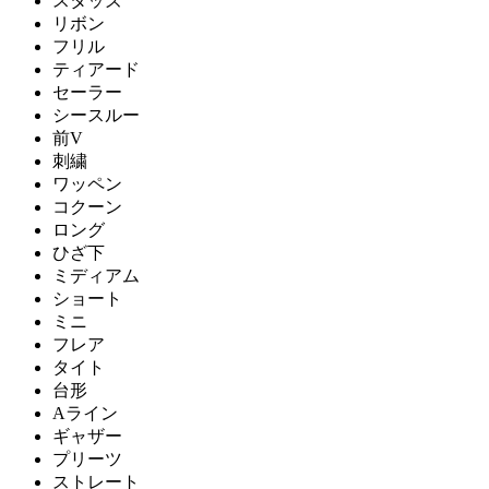
スタッズ
リボン
フリル
ティアード
セーラー
シースルー
前V
刺繍
ワッペン
コクーン
ロング
ひざ下
ミディアム
ショート
ミニ
フレア
タイト
台形
Aライン
ギャザー
プリーツ
ストレート