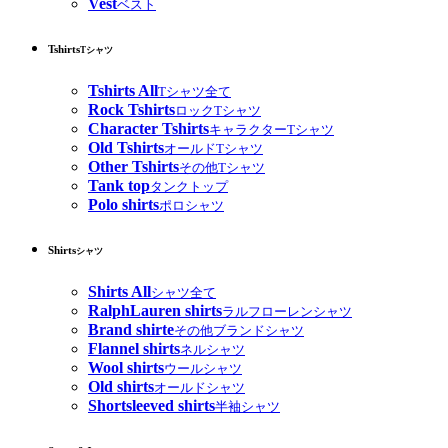
Vest
ベスト
Tshirts
Tシャツ
Tshirts All
Tシャツ全て
Rock Tshirts
ロックTシャツ
Character Tshirts
キャラクターTシャツ
Old Tshirts
オールドTシャツ
Other Tshirts
その他Tシャツ
Tank top
タンクトップ
Polo shirts
ポロシャツ
Shirts
シャツ
Shirts All
シャツ全て
RalphLauren shirts
ラルフローレンシャツ
Brand shirte
その他ブランドシャツ
Flannel shirts
ネルシャツ
Wool shirts
ウールシャツ
Old shirts
オールドシャツ
Shortsleeved shirts
半袖シャツ