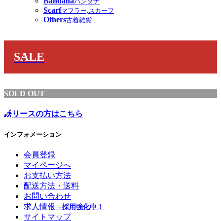
Bandana
バンダナ
Scarf
マフラー,スカーフ
Others
古着雑貨
SALE
SOLD OUT
リースの方はこちら
インフォメーション
会員登録
マイページへ
お支払い方法
配送方法・送料
お問い合わせ
求人情報
→採用強化中！
サイトマップ