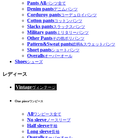
Pants All
パンツ全て
Denim pants
デニムパンツ
Corduroy pants
コーデュロイパンツ
Cotton pants
コットンパンツ
Slacks pants
スラックスパンツ
Military pants
ミリタリーパンツ
Other Pants
その他ポリパンツ
Pattern&Sweat pants
総柄&スウェットパンツ
Short pants
ショートパンツ
Overalls
オーバーオール
Shoes
シューズ
レディース
Vintage
ヴィンテージ
One piece
ワンピース
All
ワンピース全て
No sleeve
ノースリーブ
Half sleeve
半袖
Long sleeve
長袖
Overalls
オーバーオール