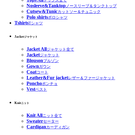
トップス全て
Nosleeve&Tanktop
ノースリーブ＆タンクトップ
Cutsew&Tunic
カットソー＆チュニック
Polo shirts
ポロシャツ
Tshirts
Tシャツ
Jacket
ジャケット
Jacket All
ジャケット全て
Jacket
ジャケット
Blouson
ブルゾン
Gown
ガウン
Coat
コート
Leather&Fur jacket
レザー＆ファージャケット
Poncho
ポンチョ
Vest
ベスト
Knit
ニット
Knit All
ニット全て
Sweater
セーター
Cardigan
カーディガン