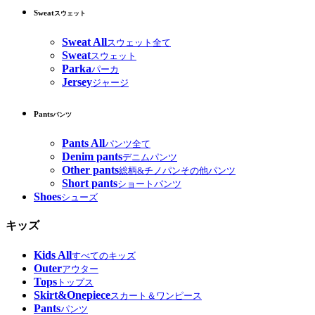
Sweat
スウェット
Sweat All
スウェット全て
Sweat
スウェット
Parka
パーカ
Jersey
ジャージ
Pants
パンツ
Pants All
パンツ全て
Denim pants
デニムパンツ
Other pants
総柄&チノパンその他パンツ
Short pants
ショートパンツ
Shoes
シューズ
キッズ
Kids All
すべてのキッズ
Outer
アウター
Tops
トップス
Skirt&Onepiece
スカート＆ワンピース
Pants
パンツ