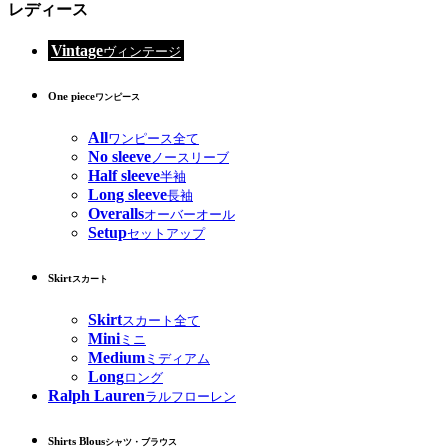
レディース
Vintage
ヴィンテージ
One piece
ワンピース
All
ワンピース全て
No sleeve
ノースリーブ
Half sleeve
半袖
Long sleeve
長袖
Overalls
オーバーオール
Setup
セットアップ
Skirt
スカート
Skirt
スカート全て
Mini
ミニ
Medium
ミディアム
Long
ロング
Ralph Lauren
ラルフローレン
Shirts Blous
シャツ・ブラウス