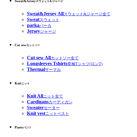
Sweat&Jersey
スウェット&ジャージ
Sweat&Jersey All
スウェット&ジャージ全て
Sweat
スウェット
parka
パーカ
Jersey
ジャージ
Cut sew
カットソー
Cut sew All
カットソー全て
Longsleeves Tshirts
長袖Tシャツ(ロンT)
Thermal
サーマル
Knit
ニット
Knit All
ニット全て
Cardigans
カーディガン
Sweater
セーター
Knit vest
ニットベスト
Pants
パンツ