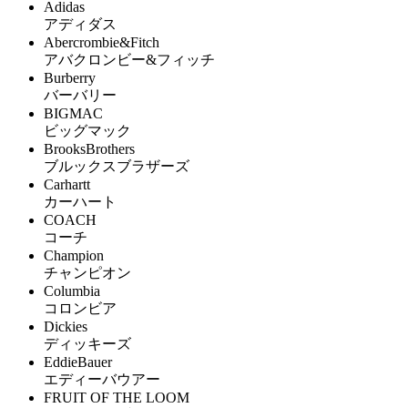
Adidas
アディダス
Abercrombie&Fitch
アバクロンビー&フィッチ
Burberry
バーバリー
BIGMAC
ビッグマック
BrooksBrothers
ブルックスブラザーズ
Carhartt
カーハート
COACH
コーチ
Champion
チャンピオン
Columbia
コロンビア
Dickies
ディッキーズ
EddieBauer
エディーバウアー
FRUIT OF THE LOOM