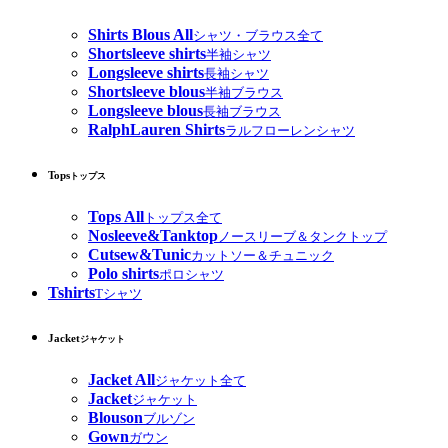
Shirts Blous All
シャツ・ブラウス全て
Shortsleeve shirts
半袖シャツ
Longsleeve shirts
長袖シャツ
Shortsleeve blous
半袖ブラウス
Longsleeve blous
長袖ブラウス
RalphLauren Shirts
ラルフローレンシャツ
Tops
トップス
Tops All
トップス全て
Nosleeve&Tanktop
ノースリーブ＆タンクトップ
Cutsew&Tunic
カットソー＆チュニック
Polo shirts
ポロシャツ
Tshirts
Tシャツ
Jacket
ジャケット
Jacket All
ジャケット全て
Jacket
ジャケット
Blouson
ブルゾン
Gown
ガウン