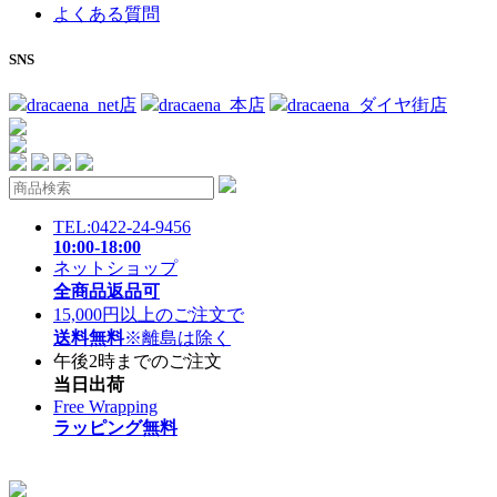
よくある質問
SNS
dracaena_net店
dracaena_本店
dracaena_ダイヤ街店
TEL:0422-24-9456
10:00-18:00
ネットショップ
全商品返品可
15,000円以上のご注文で
送料無料
※離島は除く
午後2時までのご注文
当日出荷
Free Wrapping
ラッピング無料