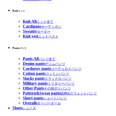
Knit
ニット
Knit All
ニット全て
Cardigans
カーディガン
Sweater
セーター
Knit vest
ニットベスト
Pants
パンツ
Pants All
パンツ全て
Denim pants
デニムパンツ
Corduroy pants
コーデュロイパンツ
Cotton pants
コットンパンツ
Slacks pants
スラックスパンツ
Military pants
ミリタリーパンツ
Other Pants
その他ポリパンツ
Pattern&Sweat pants
総柄&スウェットパンツ
Short pants
ショートパンツ
Overalls
オーバーオール
Shoes
シューズ