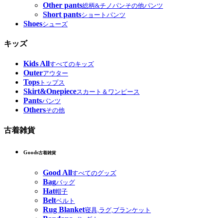
Other pants
総柄&チノパンその他パンツ
Short pants
ショートパンツ
Shoes
シューズ
キッズ
Kids All
すべてのキッズ
Outer
アウター
Tops
トップス
Skirt&Onepiece
スカート＆ワンピース
Pants
パンツ
Others
その他
古着雑貨
Goods
古着雑貨
Good All
すべてのグッズ
Bag
バッグ
Hat
帽子
Belt
ベルト
Rug Blanket
寝具,ラグ,ブランケット