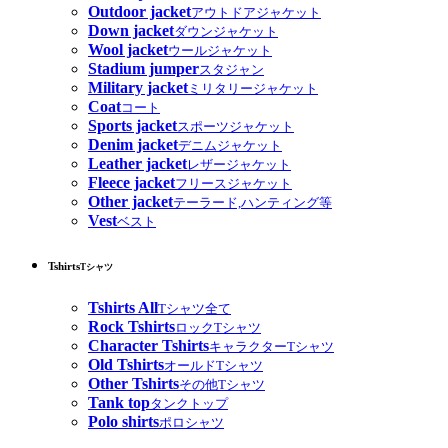
Outdoor jacket
アウトドアジャケット
Down jacket
ダウンジャケット
Wool jacket
ウールジャケット
Stadium jumper
スタジャン
Military jacket
ミリタリージャケット
Coat
コート
Sports jacket
スポーツジャケット
Denim jacket
デニムジャケット
Leather jacket
レザージャケット
Fleece jacket
フリースジャケット
Other jacket
テーラード,ハンティング等
Vest
ベスト
Tshirts
Tシャツ
Tshirts All
Tシャツ全て
Rock Tshirts
ロックTシャツ
Character Tshirts
キャラクターTシャツ
Old Tshirts
オールドTシャツ
Other Tshirts
その他Tシャツ
Tank top
タンクトップ
Polo shirts
ポロシャツ