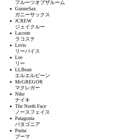
フルーツオブザルーム
GunneSax
ガニーサックス
JCREW
ジェイクルー
Lacoste
ラコステ
Levis
リーバイス
Lee
リー
LLBean
エルエルビーン
McGREGOR
マクレガー
Nike
ナイキ
The North Face
ノースフェイス
Patagonia
パタゴニア
Puma
プーマ