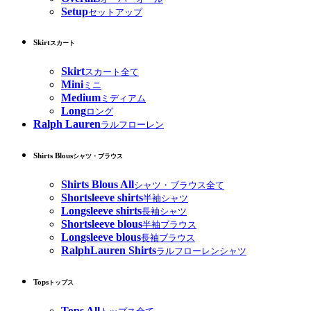
Setup
セットアップ
Skirt
スカート
Skirt
スカート全て
Mini
ミニ
Medium
ミディアム
Long
ロング
Ralph Lauren
ラルフローレン
Shirts Blous
シャツ・ブラウス
Shirts Blous All
シャツ・ブラウス全て
Shortsleeve shirts
半袖シャツ
Longsleeve shirts
長袖シャツ
Shortsleeve blous
半袖ブラウス
Longsleeve blous
長袖ブラウス
RalphLauren Shirts
ラルフローレンシャツ
Tops
トップス
Tops All