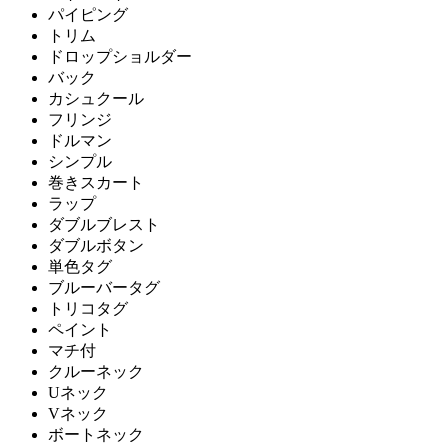
パイピング
トリム
ドロップショルダー
バック
カシュクール
フリンジ
ドルマン
シンプル
巻きスカート
ラップ
ダブルブレスト
ダブルボタン
単色タグ
ブルーバータグ
トリコタグ
ペイント
マチ付
クルーネック
Uネック
Vネック
ボートネック