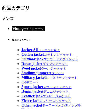
商品カテゴリ
メンズ
Vintage
ヴィンテージ
Jacket
ジャケット
Jacket All
ジャケット全て
Cotton jacket
コットンジャケット
Outdoor jacket
アウトドアジャケット
Down jacket
ダウンジャケット
Wool jacket
ウールジャケット
Stadium jumper
スタジャン
Military jacket
ミリタリージャケット
Coat
コート
Sports jacket
スポーツジャケット
Denim jacket
デニムジャケット
Leather jacket
レザージャケット
Fleece jacket
フリースジャケット
Other jacket
テーラード,ハンティング等