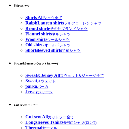
Shirts
シャツ
Shirts All
シャツ全て
RalphLauren shirts
ラルフローレンシャツ
Brand shirte
その他ブランドシャツ
Flannel shirts
ネルシャツ
Wool shirts
ウールシャツ
Old shirts
オールドシャツ
Shortsleeved shirts
半袖シャツ
Sweat&Jersey
スウェット&ジャージ
Sweat&Jersey All
スウェット&ジャージ全て
Sweat
スウェット
parka
パーカ
Jersey
ジャージ
Cut sew
カットソー
Cut sew All
カットソー全て
Longsleeves Tshirts
長袖Tシャツ(ロンT)
Thermal
サーマル