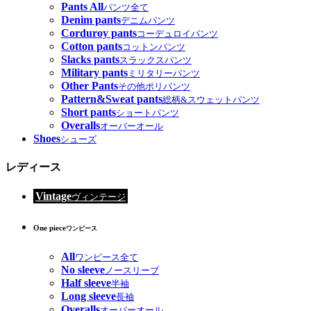
Pants All
パンツ全て
Denim pants
デニムパンツ
Corduroy pants
コーデュロイパンツ
Cotton pants
コットンパンツ
Slacks pants
スラックスパンツ
Military pants
ミリタリーパンツ
Other Pants
その他ポリパンツ
Pattern&Sweat pants
総柄&スウェットパンツ
Short pants
ショートパンツ
Overalls
オーバーオール
Shoes
シューズ
レディース
Vintage
ヴィンテージ
One piece
ワンピース
All
ワンピース全て
No sleeve
ノースリーブ
Half sleeve
半袖
Long sleeve
長袖
Overalls
オーバーオール