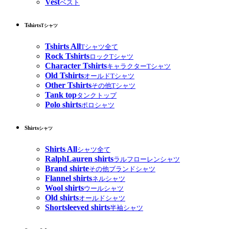
Vest
ベスト
Tshirts
Tシャツ
Tshirts All
Tシャツ全て
Rock Tshirts
ロックTシャツ
Character Tshirts
キャラクターTシャツ
Old Tshirts
オールドTシャツ
Other Tshirts
その他Tシャツ
Tank top
タンクトップ
Polo shirts
ポロシャツ
Shirts
シャツ
Shirts All
シャツ全て
RalphLauren shirts
ラルフローレンシャツ
Brand shirte
その他ブランドシャツ
Flannel shirts
ネルシャツ
Wool shirts
ウールシャツ
Old shirts
オールドシャツ
Shortsleeved shirts
半袖シャツ