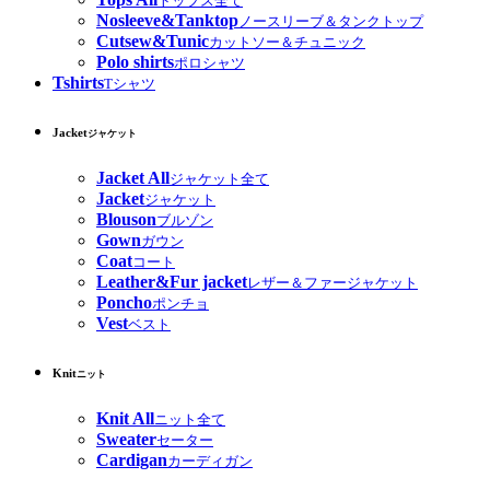
トップス全て
Nosleeve&Tanktop
ノースリーブ＆タンクトップ
Cutsew&Tunic
カットソー＆チュニック
Polo shirts
ポロシャツ
Tshirts
Tシャツ
Jacket
ジャケット
Jacket All
ジャケット全て
Jacket
ジャケット
Blouson
ブルゾン
Gown
ガウン
Coat
コート
Leather&Fur jacket
レザー＆ファージャケット
Poncho
ポンチョ
Vest
ベスト
Knit
ニット
Knit All
ニット全て
Sweater
セーター
Cardigan
カーディガン