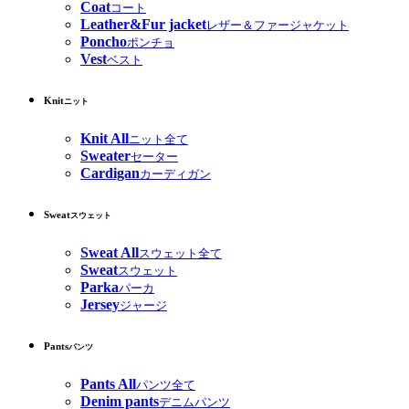
Coat
コート
Leather&Fur jacket
レザー＆ファージャケット
Poncho
ポンチョ
Vest
ベスト
Knit
ニット
Knit All
ニット全て
Sweater
セーター
Cardigan
カーディガン
Sweat
スウェット
Sweat All
スウェット全て
Sweat
スウェット
Parka
パーカ
Jersey
ジャージ
Pants
パンツ
Pants All
パンツ全て
Denim pants
デニムパンツ