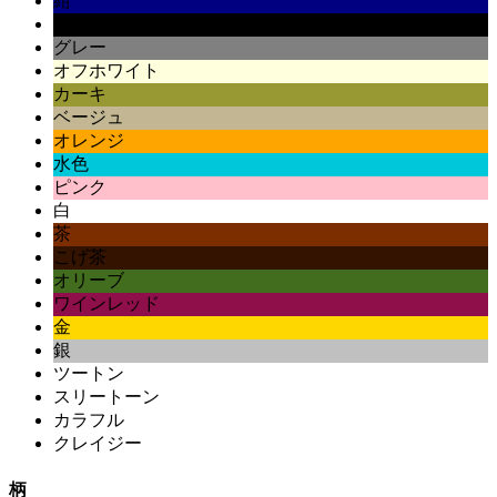
紺
黒
グレー
オフホワイト
カーキ
ベージュ
オレンジ
水色
ピンク
白
茶
こげ茶
オリーブ
ワインレッド
金
銀
ツートン
スリートーン
カラフル
クレイジー
柄