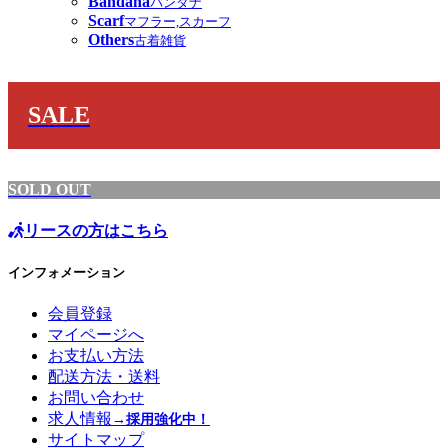
Bandana
バンダナ
Scarf
マフラー,スカーフ
Others
古着雑貨
SALE
SOLD OUT
リースの方はこちら
インフォメーション
会員登録
マイページへ
お支払い方法
配送方法・送料
お問い合わせ
求人情報
→採用強化中！
サイトマップ