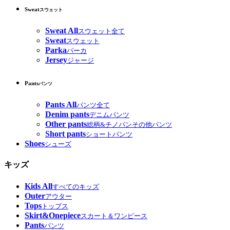
Sweat
スウェット
Sweat All
スウェット全て
Sweat
スウェット
Parka
パーカ
Jersey
ジャージ
Pants
パンツ
Pants All
パンツ全て
Denim pants
デニムパンツ
Other pants
総柄&チノパンその他パンツ
Short pants
ショートパンツ
Shoes
シューズ
キッズ
Kids All
すべてのキッズ
Outer
アウター
Tops
トップス
Skirt&Onepiece
スカート＆ワンピース
Pants
パンツ