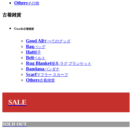
Others
その他
古着雑貨
Goods
古着雑貨
Good All
すべてのグッズ
Bag
バッグ
Hat
帽子
Belt
ベルト
Rug Blanket
寝具,ラグ,ブランケット
Bandana
バンダナ
Scarf
マフラー,スカーフ
Others
古着雑貨
SALE
SOLD OUT