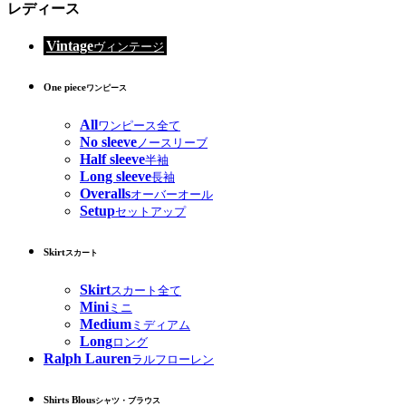
レディース
Vintage
ヴィンテージ
One piece
ワンピース
All
ワンピース全て
No sleeve
ノースリーブ
Half sleeve
半袖
Long sleeve
長袖
Overalls
オーバーオール
Setup
セットアップ
Skirt
スカート
Skirt
スカート全て
Mini
ミニ
Medium
ミディアム
Long
ロング
Ralph Lauren
ラルフローレン
Shirts Blous
シャツ・ブラウス