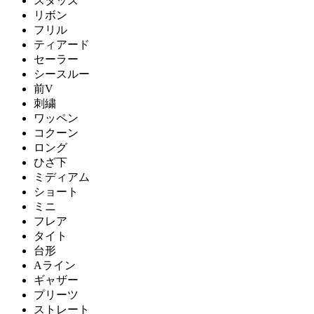
スタッズ
リボン
フリル
ティアード
セーラー
シースルー
前V
刺繍
ワッペン
コクーン
ロング
ひざ下
ミディアム
ショート
ミニ
フレア
タイト
台形
Aライン
ギャザー
プリーツ
ストレート