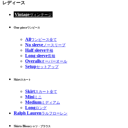
レディース
Vintage
ヴィンテージ
One piece
ワンピース
All
ワンピース全て
No sleeve
ノースリーブ
Half sleeve
半袖
Long sleeve
長袖
Overalls
オーバーオール
Setup
セットアップ
Skirt
スカート
Skirt
スカート全て
Mini
ミニ
Medium
ミディアム
Long
ロング
Ralph Lauren
ラルフローレン
Shirts Blous
シャツ・ブラウス