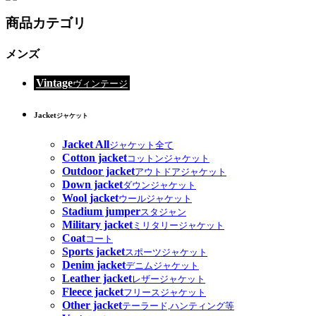
商品カテゴリ
メンズ
Vintage
ヴィンテージ
Jacket
ジャケット
Jacket All
ジャケット全て
Cotton jacket
コットンジャケット
Outdoor jacket
アウトドアジャケット
Down jacket
ダウンジャケット
Wool jacket
ウールジャケット
Stadium jumper
スタジャン
Military jacket
ミリタリージャケット
Coat
コート
Sports jacket
スポーツジャケット
Denim jacket
デニムジャケット
Leather jacket
レザージャケット
Fleece jacket
フリースジャケット
Other jacket
テーラード,ハンティング等