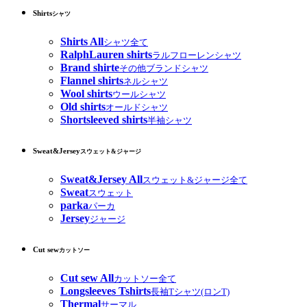
Shirts
シャツ
Shirts All
シャツ全て
RalphLauren shirts
ラルフローレンシャツ
Brand shirte
その他ブランドシャツ
Flannel shirts
ネルシャツ
Wool shirts
ウールシャツ
Old shirts
オールドシャツ
Shortsleeved shirts
半袖シャツ
Sweat&Jersey
スウェット&ジャージ
Sweat&Jersey All
スウェット&ジャージ全て
Sweat
スウェット
parka
パーカ
Jersey
ジャージ
Cut sew
カットソー
Cut sew All
カットソー全て
Longsleeves Tshirts
長袖Tシャツ(ロンT)
Thermal
サーマル