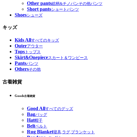
Other pants
総柄&チノパンその他パンツ
Short pants
ショートパンツ
Shoes
シューズ
キッズ
Kids All
すべてのキッズ
Outer
アウター
Tops
トップス
Skirt&Onepiece
スカート＆ワンピース
Pants
パンツ
Others
その他
古着雑貨
Goods
古着雑貨
Good All
すべてのグッズ
Bag
バッグ
Hat
帽子
Belt
ベルト
Rug Blanket
寝具,ラグ,ブランケット