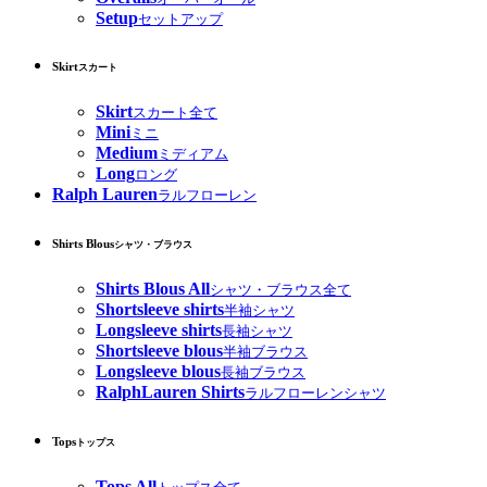
Setup
セットアップ
Skirt
スカート
Skirt
スカート全て
Mini
ミニ
Medium
ミディアム
Long
ロング
Ralph Lauren
ラルフローレン
Shirts Blous
シャツ・ブラウス
Shirts Blous All
シャツ・ブラウス全て
Shortsleeve shirts
半袖シャツ
Longsleeve shirts
長袖シャツ
Shortsleeve blous
半袖ブラウス
Longsleeve blous
長袖ブラウス
RalphLauren Shirts
ラルフローレンシャツ
Tops
トップス
Tops All