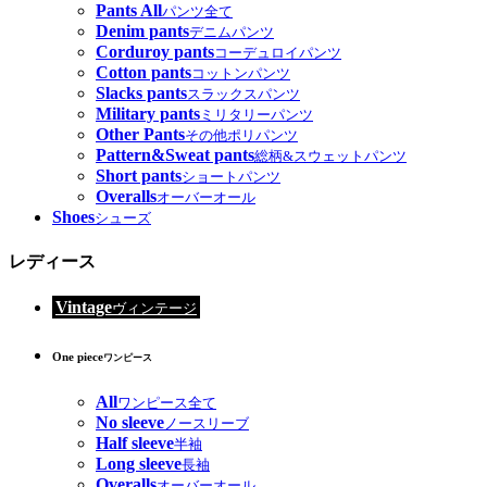
Pants All
パンツ全て
Denim pants
デニムパンツ
Corduroy pants
コーデュロイパンツ
Cotton pants
コットンパンツ
Slacks pants
スラックスパンツ
Military pants
ミリタリーパンツ
Other Pants
その他ポリパンツ
Pattern&Sweat pants
総柄&スウェットパンツ
Short pants
ショートパンツ
Overalls
オーバーオール
Shoes
シューズ
レディース
Vintage
ヴィンテージ
One piece
ワンピース
All
ワンピース全て
No sleeve
ノースリーブ
Half sleeve
半袖
Long sleeve
長袖
Overalls
オーバーオール