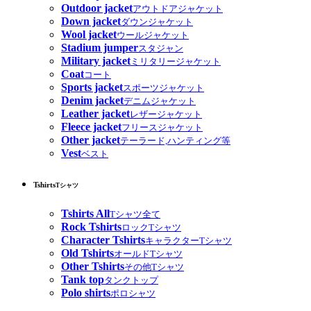
Outdoor jacket
アウトドアジャケット
Down jacket
ダウンジャケット
Wool jacket
ウールジャケット
Stadium jumper
スタジャン
Military jacket
ミリタリージャケット
Coat
コート
Sports jacket
スポーツジャケット
Denim jacket
デニムジャケット
Leather jacket
レザージャケット
Fleece jacket
フリースジャケット
Other jacket
テーラード,ハンティング等
Vest
ベスト
Tshirts
Tシャツ
Tshirts All
Tシャツ全て
Rock Tshirts
ロックTシャツ
Character Tshirts
キャラクターTシャツ
Old Tshirts
オールドTシャツ
Other Tshirts
その他Tシャツ
Tank top
タンクトップ
Polo shirts
ポロシャツ