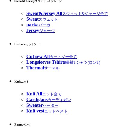
Sweat&Jersey
スウェット&ジャージ
Sweat&Jersey All
スウェット&ジャージ全て
Sweat
スウェット
parka
パーカ
Jersey
ジャージ
Cut sew
カットソー
Cut sew All
カットソー全て
Longsleeves Tshirts
長袖Tシャツ(ロンT)
Thermal
サーマル
Knit
ニット
Knit All
ニット全て
Cardigans
カーディガン
Sweater
セーター
Knit vest
ニットベスト
Pants
パンツ