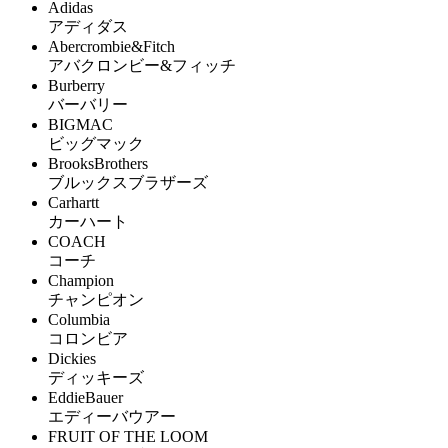
Adidas
アディダス
Abercrombie&Fitch
アバクロンビー&フィッチ
Burberry
バーバリー
BIGMAC
ビッグマック
BrooksBrothers
ブルックスブラザーズ
Carhartt
カーハート
COACH
コーチ
Champion
チャンピオン
Columbia
コロンビア
Dickies
ディッキーズ
EddieBauer
エディーバウアー
FRUIT OF THE LOOM