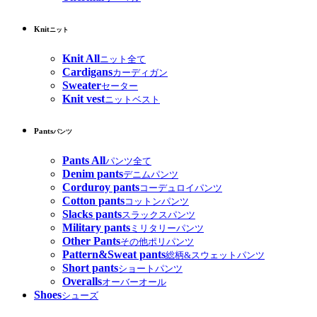
Knit
ニット
Knit All
ニット全て
Cardigans
カーディガン
Sweater
セーター
Knit vest
ニットベスト
Pants
パンツ
Pants All
パンツ全て
Denim pants
デニムパンツ
Corduroy pants
コーデュロイパンツ
Cotton pants
コットンパンツ
Slacks pants
スラックスパンツ
Military pants
ミリタリーパンツ
Other Pants
その他ポリパンツ
Pattern&Sweat pants
総柄&スウェットパンツ
Short pants
ショートパンツ
Overalls
オーバーオール
Shoes
シューズ