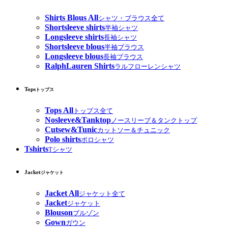
Shirts Blous All
シャツ・ブラウス全て
Shortsleeve shirts
半袖シャツ
Longsleeve shirts
長袖シャツ
Shortsleeve blous
半袖ブラウス
Longsleeve blous
長袖ブラウス
RalphLauren Shirts
ラルフローレンシャツ
Tops
トップス
Tops All
トップス全て
Nosleeve&Tanktop
ノースリーブ＆タンクトップ
Cutsew&Tunic
カットソー＆チュニック
Polo shirts
ポロシャツ
Tshirts
Tシャツ
Jacket
ジャケット
Jacket All
ジャケット全て
Jacket
ジャケット
Blouson
ブルゾン
Gown
ガウン