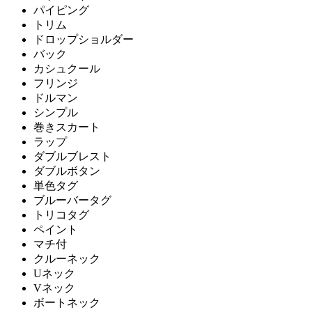
パイピング
トリム
ドロップショルダー
バック
カシュクール
フリンジ
ドルマン
シンプル
巻きスカート
ラップ
ダブルブレスト
ダブルボタン
単色タグ
ブルーバータグ
トリコタグ
ペイント
マチ付
クルーネック
Uネック
Vネック
ボートネック