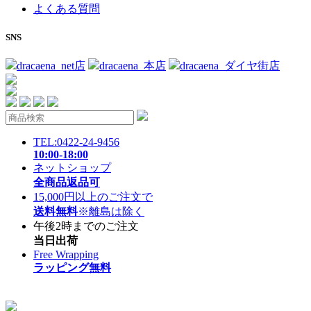
よくある質問
SNS
dracaena_net店
dracaena_本店
dracaena_ダイヤ街店
TEL:0422-24-9456
10:00-18:00
ネットショップ
全商品返品可
15,000円以上のご注文で
送料無料
※離島は除く
午後2時までのご注文
当日出荷
Free Wrapping
ラッピング無料