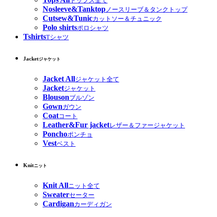
トップス全て
Nosleeve&Tanktop
ノースリーブ＆タンクトップ
Cutsew&Tunic
カットソー＆チュニック
Polo shirts
ポロシャツ
Tshirts
Tシャツ
Jacket
ジャケット
Jacket All
ジャケット全て
Jacket
ジャケット
Blouson
ブルゾン
Gown
ガウン
Coat
コート
Leather&Fur jacket
レザー＆ファージャケット
Poncho
ポンチョ
Vest
ベスト
Knit
ニット
Knit All
ニット全て
Sweater
セーター
Cardigan
カーディガン