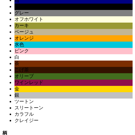
紺
黒
グレー
オフホワイト
カーキ
ベージュ
オレンジ
水色
ピンク
白
茶
こげ茶
オリーブ
ワインレッド
金
銀
ツートン
スリートーン
カラフル
クレイジー
柄