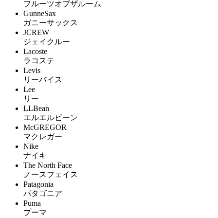
フルーツオブザルーム
GunneSax
ガニーサックス
JCREW
ジェイクルー
Lacoste
ラコステ
Levis
リーバイス
Lee
リー
LLBean
エルエルビーン
McGREGOR
マクレガー
Nike
ナイキ
The North Face
ノースフェイス
Patagonia
パタゴニア
Puma
プーマ