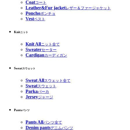
Coat
コート
Leather&Fur jacket
レザー＆ファージャケット
Poncho
ポンチョ
Vest
ベスト
Knit
ニット
Knit All
ニット全て
Sweater
セーター
Cardigan
カーディガン
Sweat
スウェット
Sweat All
スウェット全て
Sweat
スウェット
Parka
パーカ
Jersey
ジャージ
Pants
パンツ
Pants All
パンツ全て
Denim pants
デニムパンツ