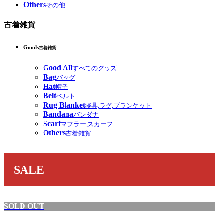
Others
その他
古着雑貨
Goods
古着雑貨
Good All
すべてのグッズ
Bag
バッグ
Hat
帽子
Belt
ベルト
Rug Blanket
寝具,ラグ,ブランケット
Bandana
バンダナ
Scarf
マフラー,スカーフ
Others
古着雑貨
SALE
SOLD OUT