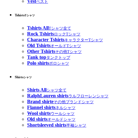
Vest
ベスト
Tshirts
Tシャツ
Tshirts All
Tシャツ全て
Rock Tshirts
ロックTシャツ
Character Tshirts
キャラクターTシャツ
Old Tshirts
オールドTシャツ
Other Tshirts
その他Tシャツ
Tank top
タンクトップ
Polo shirts
ポロシャツ
Shirts
シャツ
Shirts All
シャツ全て
RalphLauren shirts
ラルフローレンシャツ
Brand shirte
その他ブランドシャツ
Flannel shirts
ネルシャツ
Wool shirts
ウールシャツ
Old shirts
オールドシャツ
Shortsleeved shirts
半袖シャツ