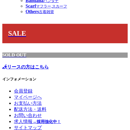
Bandana
バンダナ
Scarf
マフラー,スカーフ
Others
古着雑貨
SALE
SOLD OUT
リースの方はこちら
インフォメーション
会員登録
マイページへ
お支払い方法
配送方法・送料
お問い合わせ
求人情報
→採用強化中！
サイトマップ