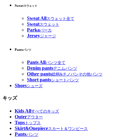
Sweat
スウェット
Sweat All
スウェット全て
Sweat
スウェット
Parka
パーカ
Jersey
ジャージ
Pants
パンツ
Pants All
パンツ全て
Denim pants
デニムパンツ
Other pants
総柄&チノパンその他パンツ
Short pants
ショートパンツ
Shoes
シューズ
キッズ
Kids All
すべてのキッズ
Outer
アウター
Tops
トップス
Skirt&Onepiece
スカート＆ワンピース
Pants
パンツ