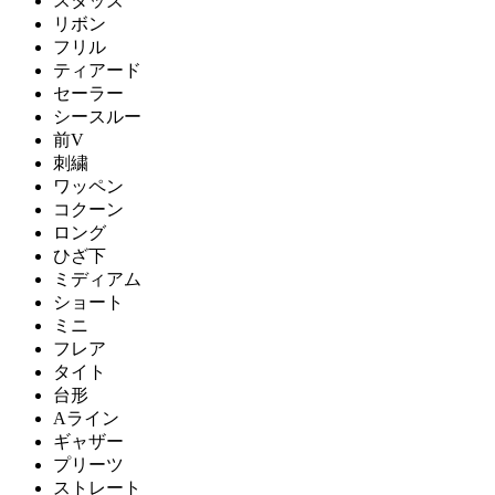
スタッズ
リボン
フリル
ティアード
セーラー
シースルー
前V
刺繍
ワッペン
コクーン
ロング
ひざ下
ミディアム
ショート
ミニ
フレア
タイト
台形
Aライン
ギャザー
プリーツ
ストレート