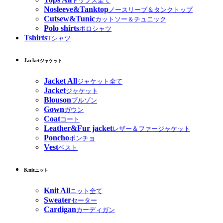
トップス全て
Nosleeve&Tanktop
ノースリーブ＆タンクトップ
Cutsew&Tunic
カットソー＆チュニック
Polo shirts
ポロシャツ
Tshirts
Tシャツ
Jacket
ジャケット
Jacket All
ジャケット全て
Jacket
ジャケット
Blouson
ブルゾン
Gown
ガウン
Coat
コート
Leather&Fur jacket
レザー＆ファージャケット
Poncho
ポンチョ
Vest
ベスト
Knit
ニット
Knit All
ニット全て
Sweater
セーター
Cardigan
カーディガン