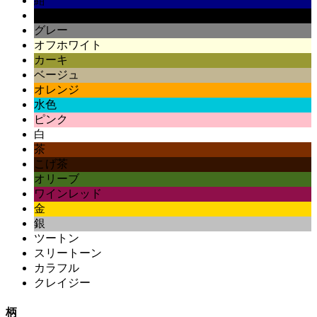
紺
黒
グレー
オフホワイト
カーキ
ベージュ
オレンジ
水色
ピンク
白
茶
こげ茶
オリーブ
ワインレッド
金
銀
ツートン
スリートーン
カラフル
クレイジー
柄