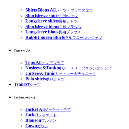
Shirts Blous All
シャツ・ブラウス全て
Shortsleeve shirts
半袖シャツ
Longsleeve shirts
長袖シャツ
Shortsleeve blous
半袖ブラウス
Longsleeve blous
長袖ブラウス
RalphLauren Shirts
ラルフローレンシャツ
Tops
トップス
Tops All
トップス全て
Nosleeve&Tanktop
ノースリーブ＆タンクトップ
Cutsew&Tunic
カットソー＆チュニック
Polo shirts
ポロシャツ
Tshirts
Tシャツ
Jacket
ジャケット
Jacket All
ジャケット全て
Jacket
ジャケット
Blouson
ブルゾン
Gown
ガウン