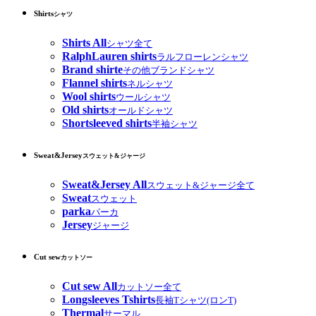
Shirts
シャツ
Shirts All
シャツ全て
RalphLauren shirts
ラルフローレンシャツ
Brand shirte
その他ブランドシャツ
Flannel shirts
ネルシャツ
Wool shirts
ウールシャツ
Old shirts
オールドシャツ
Shortsleeved shirts
半袖シャツ
Sweat&Jersey
スウェット&ジャージ
Sweat&Jersey All
スウェット&ジャージ全て
Sweat
スウェット
parka
パーカ
Jersey
ジャージ
Cut sew
カットソー
Cut sew All
カットソー全て
Longsleeves Tshirts
長袖Tシャツ(ロンT)
Thermal
サーマル