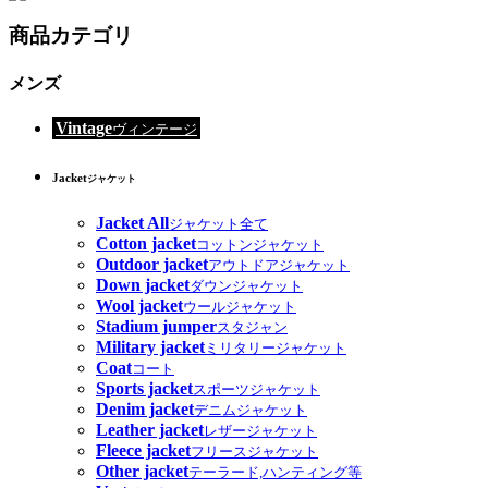
商品カテゴリ
メンズ
Vintage
ヴィンテージ
Jacket
ジャケット
Jacket All
ジャケット全て
Cotton jacket
コットンジャケット
Outdoor jacket
アウトドアジャケット
Down jacket
ダウンジャケット
Wool jacket
ウールジャケット
Stadium jumper
スタジャン
Military jacket
ミリタリージャケット
Coat
コート
Sports jacket
スポーツジャケット
Denim jacket
デニムジャケット
Leather jacket
レザージャケット
Fleece jacket
フリースジャケット
Other jacket
テーラード,ハンティング等