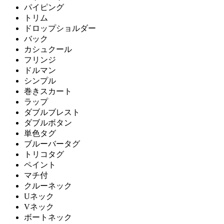
パイピング
トリム
ドロップショルダー
バック
カシュクール
フリンジ
ドルマン
シンプル
巻きスカート
ラップ
ダブルブレスト
ダブルボタン
単色タグ
ブルーバータグ
トリコタグ
ペイント
マチ付
クルーネック
Uネック
Vネック
ボートネック