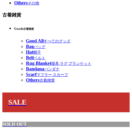
Others
その他
古着雑貨
Goods
古着雑貨
Good All
すべてのグッズ
Bag
バッグ
Hat
帽子
Belt
ベルト
Rug Blanket
寝具,ラグ,ブランケット
Bandana
バンダナ
Scarf
マフラー,スカーフ
Others
古着雑貨
SALE
SOLD OUT