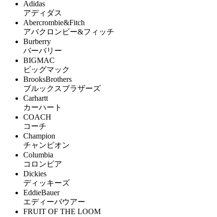
Adidas
アディダス
Abercrombie&Fitch
アバクロンビー&フィッチ
Burberry
バーバリー
BIGMAC
ビッグマック
BrooksBrothers
ブルックスブラザーズ
Carhartt
カーハート
COACH
コーチ
Champion
チャンピオン
Columbia
コロンビア
Dickies
ディッキーズ
EddieBauer
エディーバウアー
FRUIT OF THE LOOM