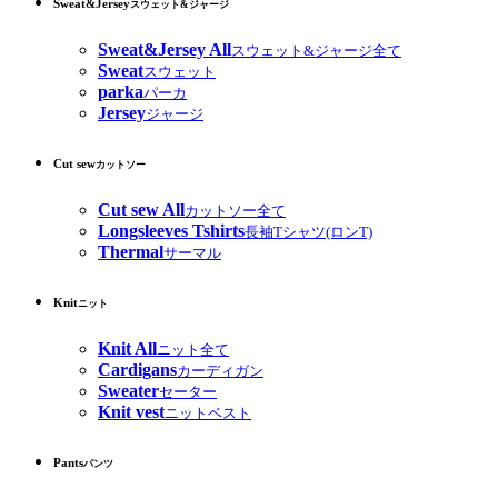
Sweat&Jersey
スウェット&ジャージ
Sweat&Jersey All
スウェット&ジャージ全て
Sweat
スウェット
parka
パーカ
Jersey
ジャージ
Cut sew
カットソー
Cut sew All
カットソー全て
Longsleeves Tshirts
長袖Tシャツ(ロンT)
Thermal
サーマル
Knit
ニット
Knit All
ニット全て
Cardigans
カーディガン
Sweater
セーター
Knit vest
ニットベスト
Pants
パンツ