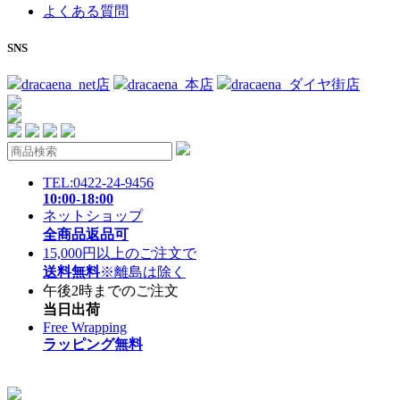
よくある質問
SNS
dracaena_net店
dracaena_本店
dracaena_ダイヤ街店
TEL:0422-24-9456
10:00-18:00
ネットショップ
全商品返品可
15,000円以上のご注文で
送料無料
※離島は除く
午後2時までのご注文
当日出荷
Free Wrapping
ラッピング無料