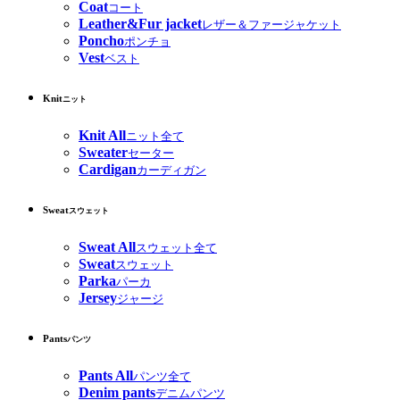
Coat
コート
Leather&Fur jacket
レザー＆ファージャケット
Poncho
ポンチョ
Vest
ベスト
Knit
ニット
Knit All
ニット全て
Sweater
セーター
Cardigan
カーディガン
Sweat
スウェット
Sweat All
スウェット全て
Sweat
スウェット
Parka
パーカ
Jersey
ジャージ
Pants
パンツ
Pants All
パンツ全て
Denim pants
デニムパンツ