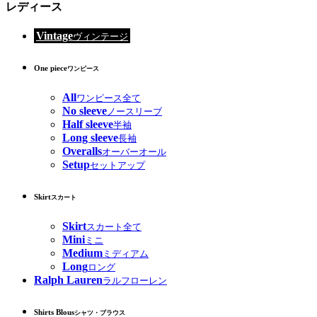
レディース
Vintage
ヴィンテージ
One piece
ワンピース
All
ワンピース全て
No sleeve
ノースリーブ
Half sleeve
半袖
Long sleeve
長袖
Overalls
オーバーオール
Setup
セットアップ
Skirt
スカート
Skirt
スカート全て
Mini
ミニ
Medium
ミディアム
Long
ロング
Ralph Lauren
ラルフローレン
Shirts Blous
シャツ・ブラウス