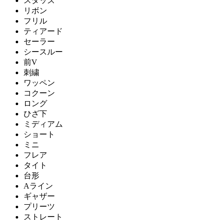
スタッズ
リボン
フリル
ティアード
セーラー
シースルー
前V
刺繍
ワッペン
コクーン
ロング
ひざ下
ミディアム
ショート
ミニ
フレア
タイト
台形
Aライン
ギャザー
プリーツ
ストレート