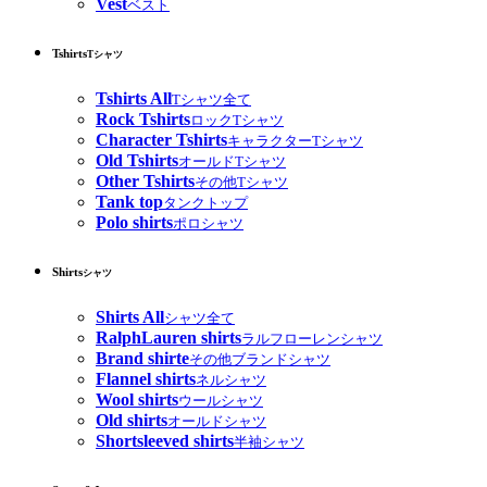
Vest
ベスト
Tshirts
Tシャツ
Tshirts All
Tシャツ全て
Rock Tshirts
ロックTシャツ
Character Tshirts
キャラクターTシャツ
Old Tshirts
オールドTシャツ
Other Tshirts
その他Tシャツ
Tank top
タンクトップ
Polo shirts
ポロシャツ
Shirts
シャツ
Shirts All
シャツ全て
RalphLauren shirts
ラルフローレンシャツ
Brand shirte
その他ブランドシャツ
Flannel shirts
ネルシャツ
Wool shirts
ウールシャツ
Old shirts
オールドシャツ
Shortsleeved shirts
半袖シャツ