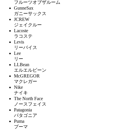
フルーツオブザルーム
GunneSax
ガニーサックス
JCREW
ジェイクルー
Lacoste
ラコステ
Levis
リーバイス
Lee
リー
LLBean
エルエルビーン
McGREGOR
マクレガー
Nike
ナイキ
The North Face
ノースフェイス
Patagonia
パタゴニア
Puma
プーマ