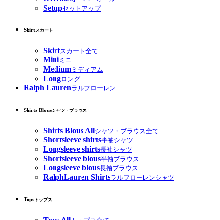
Setup
セットアップ
Skirt
スカート
Skirt
スカート全て
Mini
ミニ
Medium
ミディアム
Long
ロング
Ralph Lauren
ラルフローレン
Shirts Blous
シャツ・ブラウス
Shirts Blous All
シャツ・ブラウス全て
Shortsleeve shirts
半袖シャツ
Longsleeve shirts
長袖シャツ
Shortsleeve blous
半袖ブラウス
Longsleeve blous
長袖ブラウス
RalphLauren Shirts
ラルフローレンシャツ
Tops
トップス
Tops All