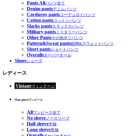
Pants All
パンツ全て
Denim pants
デニムパンツ
Corduroy pants
コーデュロイパンツ
Cotton pants
コットンパンツ
Slacks pants
スラックスパンツ
Military pants
ミリタリーパンツ
Other Pants
その他ポリパンツ
Pattern&Sweat pants
総柄&スウェットパンツ
Short pants
ショートパンツ
Overalls
オーバーオール
Shoes
シューズ
レディース
Vintage
ヴィンテージ
One piece
ワンピース
All
ワンピース全て
No sleeve
ノースリーブ
Half sleeve
半袖
Long sleeve
長袖
Overalls
オーバーオール