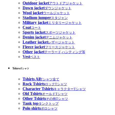
Outdoor jacket
アウトドアジャケット
Down jacket
ダウンジャケット
Wool jacket
ウールジャケット
Stadium jumper
スタジャン
Military jacket
ミリタリージャケット
Coat
コート
Sports jacket
スポーツジャケット
Denim jacket
デニムジャケット
Leather jacket
レザージャケット
Fleece jacket
フリースジャケット
Other jacket
テーラード,ハンティング等
Vest
ベスト
Tshirts
Tシャツ
Tshirts All
Tシャツ全て
Rock Tshirts
ロックTシャツ
Character Tshirts
キャラクターTシャツ
Old Tshirts
オールドTシャツ
Other Tshirts
その他Tシャツ
Tank top
タンクトップ
Polo shirts
ポロシャツ