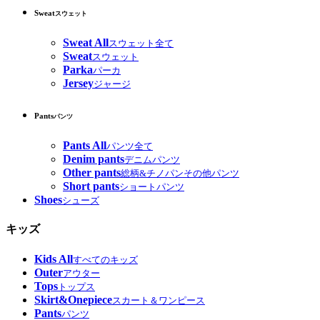
Sweat
スウェット
Sweat All
スウェット全て
Sweat
スウェット
Parka
パーカ
Jersey
ジャージ
Pants
パンツ
Pants All
パンツ全て
Denim pants
デニムパンツ
Other pants
総柄&チノパンその他パンツ
Short pants
ショートパンツ
Shoes
シューズ
キッズ
Kids All
すべてのキッズ
Outer
アウター
Tops
トップス
Skirt&Onepiece
スカート＆ワンピース
Pants
パンツ