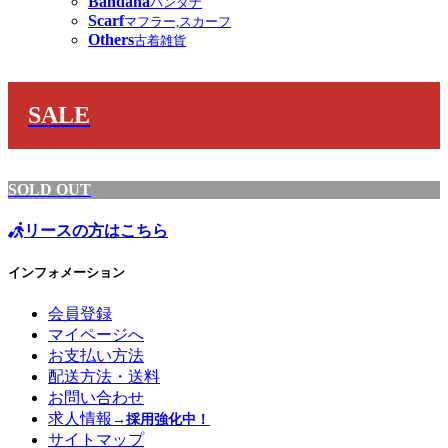
Bandana
バンダナ
Scarf
マフラー,スカーフ
Others
古着雑貨
SALE
SOLD OUT
リースの方はこちら
インフォメーション
会員登録
マイページへ
お支払い方法
配送方法・送料
お問い合わせ
求人情報
→採用強化中！
サイトマップ