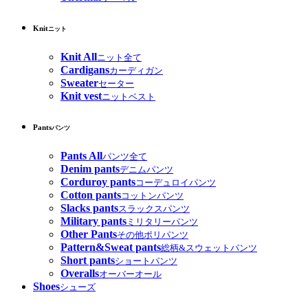
Knit
ニット
Knit All
ニット全て
Cardigans
カーディガン
Sweater
セーター
Knit vest
ニットベスト
Pants
パンツ
Pants All
パンツ全て
Denim pants
デニムパンツ
Corduroy pants
コーデュロイパンツ
Cotton pants
コットンパンツ
Slacks pants
スラックスパンツ
Military pants
ミリタリーパンツ
Other Pants
その他ポリパンツ
Pattern&Sweat pants
総柄&スウェットパンツ
Short pants
ショートパンツ
Overalls
オーバーオール
Shoes
シューズ