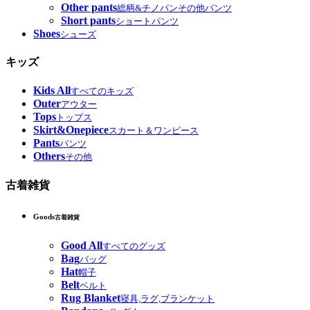
Other pants
総柄&チノパンその他パンツ
Short pants
ショートパンツ
Shoes
シューズ
キッズ
Kids All
すべてのキッズ
Outer
アウター
Tops
トップス
Skirt&Onepiece
スカート＆ワンピース
Pants
パンツ
Others
その他
古着雑貨
Goods
古着雑貨
Good All
すべてのグッズ
Bag
バッグ
Hat
帽子
Belt
ベルト
Rug Blanket
寝具,ラグ,ブランケット