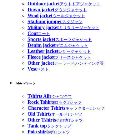
Outdoor jacket
アウトドアジャケット
Down jacket
ダウンジャケット
Wool jacket
ウールジャケット
Stadium jumper
スタジャン
Military jacket
ミリタリージャケット
Coat
コート
Sports jacket
スポーツジャケット
Denim jacket
デニムジャケット
Leather jacket
レザージャケット
Fleece jacket
フリースジャケット
Other jacket
テーラード,ハンティング等
Vest
ベスト
Tshirts
Tシャツ
Tshirts All
Tシャツ全て
Rock Tshirts
ロックTシャツ
Character Tshirts
キャラクターTシャツ
Old Tshirts
オールドTシャツ
Other Tshirts
その他Tシャツ
Tank top
タンクトップ
Polo shirts
ポロシャツ