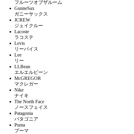
フルーツオブザルーム
GunneSax
ガニーサックス
JCREW
ジェイクルー
Lacoste
ラコステ
Levis
リーバイス
Lee
リー
LLBean
エルエルビーン
McGREGOR
マクレガー
Nike
ナイキ
The North Face
ノースフェイス
Patagonia
パタゴニア
Puma
プーマ