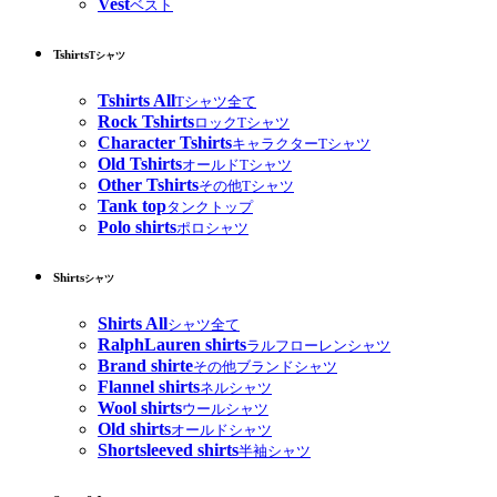
Vest
ベスト
Tshirts
Tシャツ
Tshirts All
Tシャツ全て
Rock Tshirts
ロックTシャツ
Character Tshirts
キャラクターTシャツ
Old Tshirts
オールドTシャツ
Other Tshirts
その他Tシャツ
Tank top
タンクトップ
Polo shirts
ポロシャツ
Shirts
シャツ
Shirts All
シャツ全て
RalphLauren shirts
ラルフローレンシャツ
Brand shirte
その他ブランドシャツ
Flannel shirts
ネルシャツ
Wool shirts
ウールシャツ
Old shirts
オールドシャツ
Shortsleeved shirts
半袖シャツ