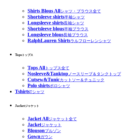
Shirts Blous All
シャツ・ブラウス全て
Shortsleeve shirts
半袖シャツ
Longsleeve shirts
長袖シャツ
Shortsleeve blous
半袖ブラウス
Longsleeve blous
長袖ブラウス
RalphLauren Shirts
ラルフローレンシャツ
Tops
トップス
Tops All
トップス全て
Nosleeve&Tanktop
ノースリーブ＆タンクトップ
Cutsew&Tunic
カットソー＆チュニック
Polo shirts
ポロシャツ
Tshirts
Tシャツ
Jacket
ジャケット
Jacket All
ジャケット全て
Jacket
ジャケット
Blouson
ブルゾン
Gown
ガウン