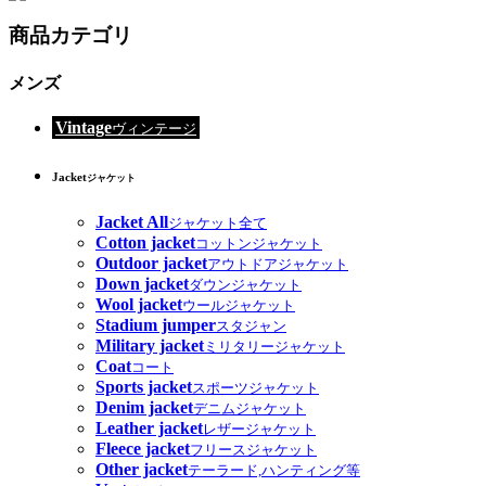
商品カテゴリ
メンズ
Vintage
ヴィンテージ
Jacket
ジャケット
Jacket All
ジャケット全て
Cotton jacket
コットンジャケット
Outdoor jacket
アウトドアジャケット
Down jacket
ダウンジャケット
Wool jacket
ウールジャケット
Stadium jumper
スタジャン
Military jacket
ミリタリージャケット
Coat
コート
Sports jacket
スポーツジャケット
Denim jacket
デニムジャケット
Leather jacket
レザージャケット
Fleece jacket
フリースジャケット
Other jacket
テーラード,ハンティング等