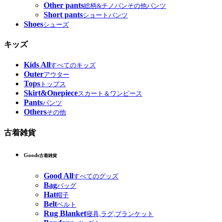
Other pants
総柄&チノパンその他パンツ
Short pants
ショートパンツ
Shoes
シューズ
キッズ
Kids All
すべてのキッズ
Outer
アウター
Tops
トップス
Skirt&Onepiece
スカート＆ワンピース
Pants
パンツ
Others
その他
古着雑貨
Goods
古着雑貨
Good All
すべてのグッズ
Bag
バッグ
Hat
帽子
Belt
ベルト
Rug Blanket
寝具,ラグ,ブランケット