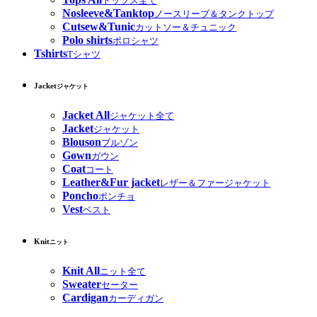
トップス全て
Nosleeve&Tanktop
ノースリーブ＆タンクトップ
Cutsew&Tunic
カットソー＆チュニック
Polo shirts
ポロシャツ
Tshirts
Tシャツ
Jacket
ジャケット
Jacket All
ジャケット全て
Jacket
ジャケット
Blouson
ブルゾン
Gown
ガウン
Coat
コート
Leather&Fur jacket
レザー＆ファージャケット
Poncho
ポンチョ
Vest
ベスト
Knit
ニット
Knit All
ニット全て
Sweater
セーター
Cardigan
カーディガン