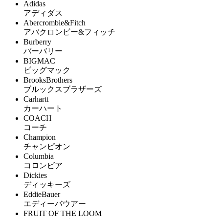
Adidas
アディダス
Abercrombie&Fitch
アバクロンビー&フィッチ
Burberry
バーバリー
BIGMAC
ビッグマック
BrooksBrothers
ブルックスブラザーズ
Carhartt
カーハート
COACH
コーチ
Champion
チャンピオン
Columbia
コロンビア
Dickies
ディッキーズ
EddieBauer
エディーバウアー
FRUIT OF THE LOOM