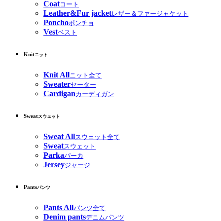
Coat
コート
Leather&Fur jacket
レザー＆ファージャケット
Poncho
ポンチョ
Vest
ベスト
Knit
ニット
Knit All
ニット全て
Sweater
セーター
Cardigan
カーディガン
Sweat
スウェット
Sweat All
スウェット全て
Sweat
スウェット
Parka
パーカ
Jersey
ジャージ
Pants
パンツ
Pants All
パンツ全て
Denim pants
デニムパンツ