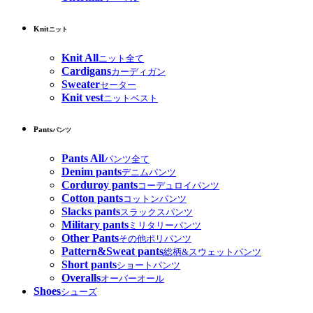
Knit
ニット
Knit All
ニット全て
Cardigans
カーディガン
Sweater
セーター
Knit vest
ニットベスト
Pants
パンツ
Pants All
パンツ全て
Denim pants
デニムパンツ
Corduroy pants
コーデュロイパンツ
Cotton pants
コットンパンツ
Slacks pants
スラックスパンツ
Military pants
ミリタリーパンツ
Other Pants
その他ポリパンツ
Pattern&Sweat pants
総柄&スウェットパンツ
Short pants
ショートパンツ
Overalls
オーバーオール
Shoes
シューズ