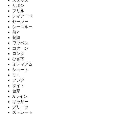
スタッズ
リボン
フリル
ティアード
セーラー
シースルー
前V
刺繍
ワッペン
コクーン
ロング
ひざ下
ミディアム
ショート
ミニ
フレア
タイト
台形
Aライン
ギャザー
プリーツ
ストレート