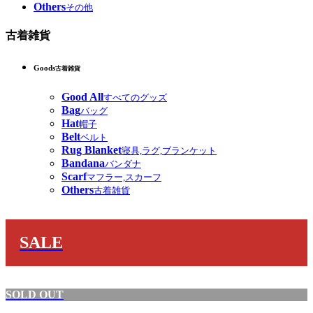
Others
その他
古着雑貨
Goods
古着雑貨
Good All
すべてのグッズ
Bag
バッグ
Hat
帽子
Belt
ベルト
Rug Blanket
寝具,ラグ,ブランケット
Bandana
バンダナ
Scarf
マフラー,スカーフ
Others
古着雑貨
SALE
SOLD OUT