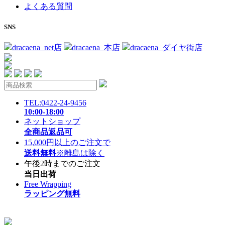
よくある質問
SNS
dracaena_net店
dracaena_本店
dracaena_ダイヤ街店
TEL:0422-24-9456
10:00-18:00
ネットショップ
全商品返品可
15,000円以上のご注文で
送料無料
※離島は除く
午後2時までのご注文
当日出荷
Free Wrapping
ラッピング無料