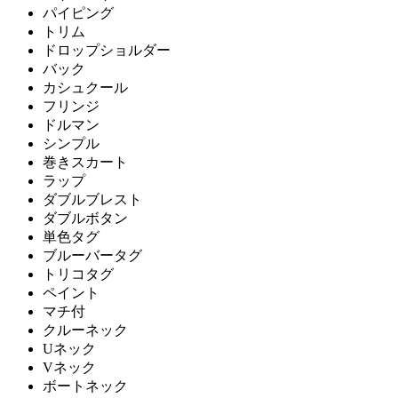
パイピング
トリム
ドロップショルダー
バック
カシュクール
フリンジ
ドルマン
シンプル
巻きスカート
ラップ
ダブルブレスト
ダブルボタン
単色タグ
ブルーバータグ
トリコタグ
ペイント
マチ付
クルーネック
Uネック
Vネック
ボートネック