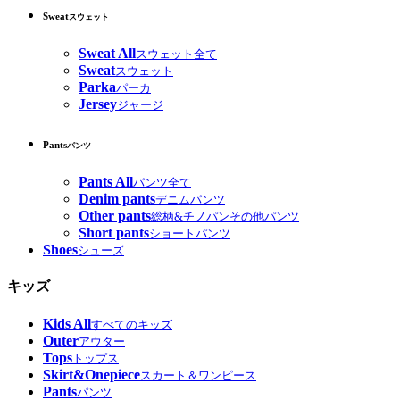
Sweat
スウェット
Sweat All
スウェット全て
Sweat
スウェット
Parka
パーカ
Jersey
ジャージ
Pants
パンツ
Pants All
パンツ全て
Denim pants
デニムパンツ
Other pants
総柄&チノパンその他パンツ
Short pants
ショートパンツ
Shoes
シューズ
キッズ
Kids All
すべてのキッズ
Outer
アウター
Tops
トップス
Skirt&Onepiece
スカート＆ワンピース
Pants
パンツ