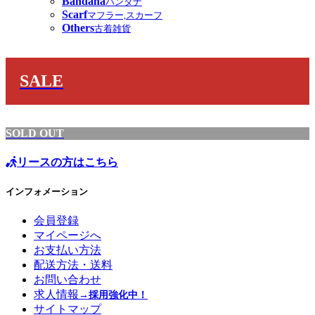
Bandana
バンダナ
Scarf
マフラー,スカーフ
Others
古着雑貨
SALE
SOLD OUT
リースの方はこちら
インフォメーション
会員登録
マイページへ
お支払い方法
配送方法・送料
お問い合わせ
求人情報
→採用強化中！
サイトマップ