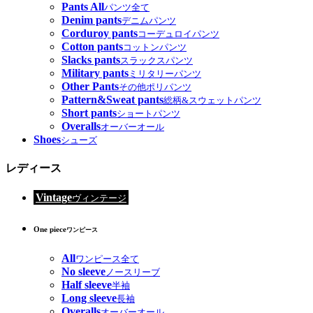
Pants All
パンツ全て
Denim pants
デニムパンツ
Corduroy pants
コーデュロイパンツ
Cotton pants
コットンパンツ
Slacks pants
スラックスパンツ
Military pants
ミリタリーパンツ
Other Pants
その他ポリパンツ
Pattern&Sweat pants
総柄&スウェットパンツ
Short pants
ショートパンツ
Overalls
オーバーオール
Shoes
シューズ
レディース
Vintage
ヴィンテージ
One piece
ワンピース
All
ワンピース全て
No sleeve
ノースリーブ
Half sleeve
半袖
Long sleeve
長袖
Overalls
オーバーオール