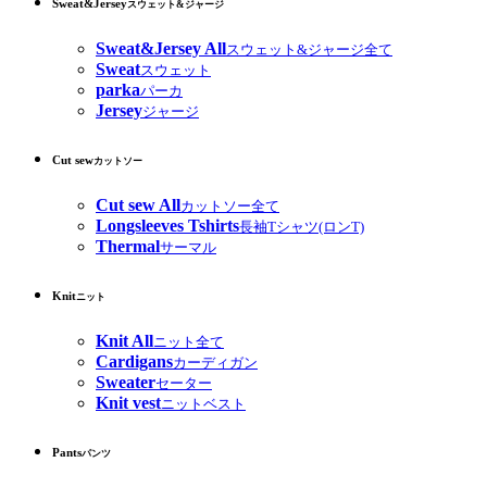
Sweat&Jersey
スウェット&ジャージ
Sweat&Jersey All
スウェット&ジャージ全て
Sweat
スウェット
parka
パーカ
Jersey
ジャージ
Cut sew
カットソー
Cut sew All
カットソー全て
Longsleeves Tshirts
長袖Tシャツ(ロンT)
Thermal
サーマル
Knit
ニット
Knit All
ニット全て
Cardigans
カーディガン
Sweater
セーター
Knit vest
ニットベスト
Pants
パンツ