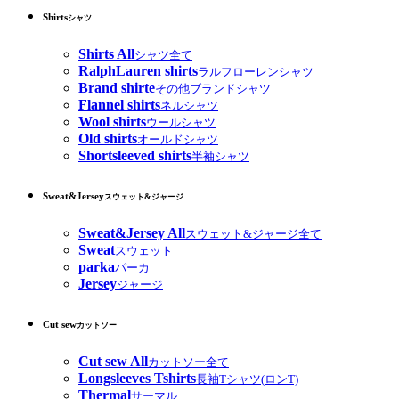
Shirts
シャツ
Shirts All
シャツ全て
RalphLauren shirts
ラルフローレンシャツ
Brand shirte
その他ブランドシャツ
Flannel shirts
ネルシャツ
Wool shirts
ウールシャツ
Old shirts
オールドシャツ
Shortsleeved shirts
半袖シャツ
Sweat&Jersey
スウェット&ジャージ
Sweat&Jersey All
スウェット&ジャージ全て
Sweat
スウェット
parka
パーカ
Jersey
ジャージ
Cut sew
カットソー
Cut sew All
カットソー全て
Longsleeves Tshirts
長袖Tシャツ(ロンT)
Thermal
サーマル