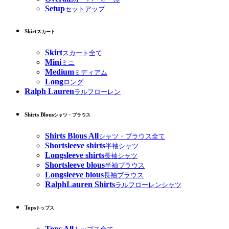
Setup
セットアップ
Skirt
スカート
Skirt
スカート全て
Mini
ミニ
Medium
ミディアム
Long
ロング
Ralph Lauren
ラルフローレン
Shirts Blous
シャツ・ブラウス
Shirts Blous All
シャツ・ブラウス全て
Shortsleeve shirts
半袖シャツ
Longsleeve shirts
長袖シャツ
Shortsleeve blous
半袖ブラウス
Longsleeve blous
長袖ブラウス
RalphLauren Shirts
ラルフローレンシャツ
Tops
トップス
Tops All