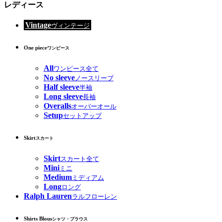
レディース
Vintage
ヴィンテージ
One piece
ワンピース
All
ワンピース全て
No sleeve
ノースリーブ
Half sleeve
半袖
Long sleeve
長袖
Overalls
オーバーオール
Setup
セットアップ
Skirt
スカート
Skirt
スカート全て
Mini
ミニ
Medium
ミディアム
Long
ロング
Ralph Lauren
ラルフローレン
Shirts Blous
シャツ・ブラウス