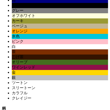
紺
黒
グレー
オフホワイト
カーキ
ベージュ
オレンジ
水色
ピンク
白
茶
こげ茶
オリーブ
ワインレッド
金
銀
ツートン
スリートーン
カラフル
クレイジー
柄