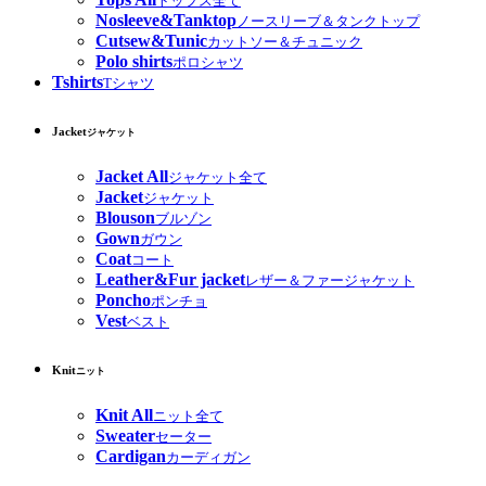
トップス全て
Nosleeve&Tanktop
ノースリーブ＆タンクトップ
Cutsew&Tunic
カットソー＆チュニック
Polo shirts
ポロシャツ
Tshirts
Tシャツ
Jacket
ジャケット
Jacket All
ジャケット全て
Jacket
ジャケット
Blouson
ブルゾン
Gown
ガウン
Coat
コート
Leather&Fur jacket
レザー＆ファージャケット
Poncho
ポンチョ
Vest
ベスト
Knit
ニット
Knit All
ニット全て
Sweater
セーター
Cardigan
カーディガン