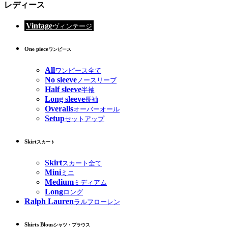
レディース
Vintage
ヴィンテージ
One piece
ワンピース
All
ワンピース全て
No sleeve
ノースリーブ
Half sleeve
半袖
Long sleeve
長袖
Overalls
オーバーオール
Setup
セットアップ
Skirt
スカート
Skirt
スカート全て
Mini
ミニ
Medium
ミディアム
Long
ロング
Ralph Lauren
ラルフローレン
Shirts Blous
シャツ・ブラウス