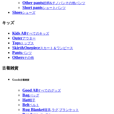
Other pants
総柄&チノパンその他パンツ
Short pants
ショートパンツ
Shoes
シューズ
キッズ
Kids All
すべてのキッズ
Outer
アウター
Tops
トップス
Skirt&Onepiece
スカート＆ワンピース
Pants
パンツ
Others
その他
古着雑貨
Goods
古着雑貨
Good All
すべてのグッズ
Bag
バッグ
Hat
帽子
Belt
ベルト
Rug Blanket
寝具,ラグ,ブランケット