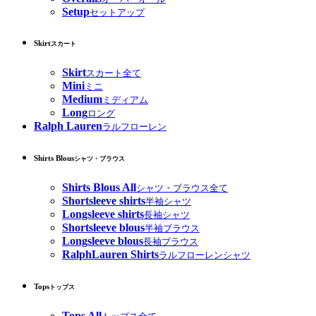
Setup
セットアップ
Skirt
スカート
Skirt
スカート全て
Mini
ミニ
Medium
ミディアム
Long
ロング
Ralph Lauren
ラルフローレン
Shirts Blous
シャツ・ブラウス
Shirts Blous All
シャツ・ブラウス全て
Shortsleeve shirts
半袖シャツ
Longsleeve shirts
長袖シャツ
Shortsleeve blous
半袖ブラウス
Longsleeve blous
長袖ブラウス
RalphLauren Shirts
ラルフローレンシャツ
Tops
トップス
Tops All