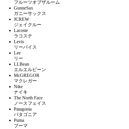
フルーツオブザルーム
GunneSax
ガニーサックス
JCREW
ジェイクルー
Lacoste
ラコステ
Levis
リーバイス
Lee
リー
LLBean
エルエルビーン
McGREGOR
マクレガー
Nike
ナイキ
The North Face
ノースフェイス
Patagonia
パタゴニア
Puma
プーマ