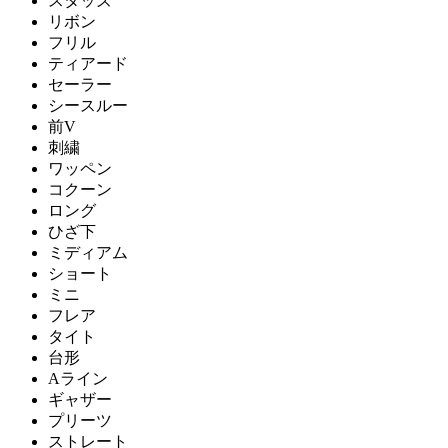
スタッズ
リボン
フリル
ティアード
セーラー
シースルー
前V
刺繍
ワッペン
コクーン
ロング
ひざ下
ミディアム
ショート
ミニ
フレア
タイト
台形
Aライン
ギャザー
プリーツ
ストレート