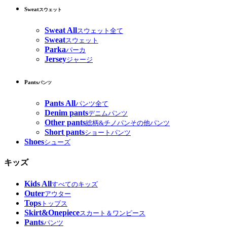
Sweat
スウェット
Sweat All
スウェット全て
Sweat
スウェット
Parka
パーカ
Jersey
ジャージ
Pants
パンツ
Pants All
パンツ全て
Denim pants
デニムパンツ
Other pants
総柄&チノパンその他パンツ
Short pants
ショートパンツ
Shoes
シューズ
キッズ
Kids All
すべてのキッズ
Outer
アウター
Tops
トップス
Skirt&Onepiece
スカート＆ワンピース
Pants
パンツ