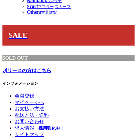
Bandana
バンダナ
Scarf
マフラー,スカーフ
Others
古着雑貨
SALE
SOLD OUT
リースの方はこちら
インフォメーション
会員登録
マイページへ
お支払い方法
配送方法・送料
お問い合わせ
求人情報
→採用強化中！
サイトマップ