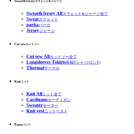
Sweat&Jersey
スウェット&ジャージ
Sweat&Jersey All
スウェット&ジャージ全て
Sweat
スウェット
parka
パーカ
Jersey
ジャージ
Cut sew
カットソー
Cut sew All
カットソー全て
Longsleeves Tshirts
長袖Tシャツ(ロンT)
Thermal
サーマル
Knit
ニット
Knit All
ニット全て
Cardigans
カーディガン
Sweater
セーター
Knit vest
ニットベスト
Pants
パンツ