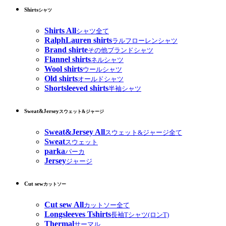
Shirts
シャツ
Shirts All
シャツ全て
RalphLauren shirts
ラルフローレンシャツ
Brand shirte
その他ブランドシャツ
Flannel shirts
ネルシャツ
Wool shirts
ウールシャツ
Old shirts
オールドシャツ
Shortsleeved shirts
半袖シャツ
Sweat&Jersey
スウェット&ジャージ
Sweat&Jersey All
スウェット&ジャージ全て
Sweat
スウェット
parka
パーカ
Jersey
ジャージ
Cut sew
カットソー
Cut sew All
カットソー全て
Longsleeves Tshirts
長袖Tシャツ(ロンT)
Thermal
サーマル