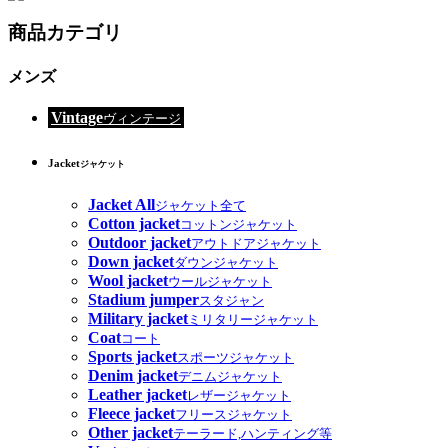
商品カテゴリ
メンズ
Vintage
ヴィンテージ
Jacket
ジャケット
Jacket All
ジャケット全て
Cotton jacket
コットンジャケット
Outdoor jacket
アウトドアジャケット
Down jacket
ダウンジャケット
Wool jacket
ウールジャケット
Stadium jumper
スタジャン
Military jacket
ミリタリージャケット
Coat
コート
Sports jacket
スポーツジャケット
Denim jacket
デニムジャケット
Leather jacket
レザージャケット
Fleece jacket
フリースジャケット
Other jacket
テーラード,ハンティング等