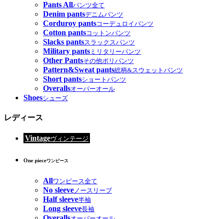
Pants All
パンツ全て
Denim pants
デニムパンツ
Corduroy pants
コーデュロイパンツ
Cotton pants
コットンパンツ
Slacks pants
スラックスパンツ
Military pants
ミリタリーパンツ
Other Pants
その他ポリパンツ
Pattern&Sweat pants
総柄&スウェットパンツ
Short pants
ショートパンツ
Overalls
オーバーオール
Shoes
シューズ
レディース
Vintage
ヴィンテージ
One piece
ワンピース
All
ワンピース全て
No sleeve
ノースリーブ
Half sleeve
半袖
Long sleeve
長袖
Overalls
オーバーオール