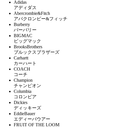
Adidas
アディダス
Abercrombie&Fitch
アバクロンビー&フィッチ
Burberry
バーバリー
BIGMAC
ビッグマック
BrooksBrothers
ブルックスブラザーズ
Carhartt
カーハート
COACH
コーチ
Champion
チャンピオン
Columbia
コロンビア
Dickies
ディッキーズ
EddieBauer
エディーバウアー
FRUIT OF THE LOOM