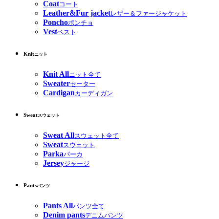
Coat
コート
Leather&Fur jacket
レザー＆ファージャケット
Poncho
ポンチョ
Vest
ベスト
Knit
ニット
Knit All
ニット全て
Sweater
セーター
Cardigan
カーディガン
Sweat
スウェット
Sweat All
スウェット全て
Sweat
スウェット
Parka
パーカ
Jersey
ジャージ
Pants
パンツ
Pants All
パンツ全て
Denim pants
デニムパンツ