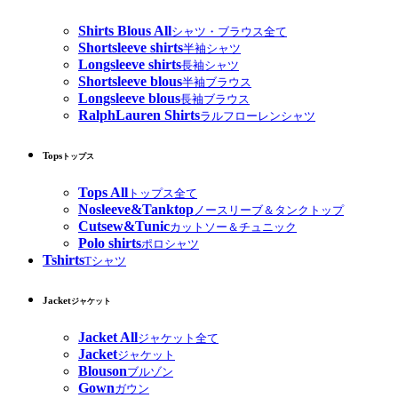
Shirts Blous All
シャツ・ブラウス全て
Shortsleeve shirts
半袖シャツ
Longsleeve shirts
長袖シャツ
Shortsleeve blous
半袖ブラウス
Longsleeve blous
長袖ブラウス
RalphLauren Shirts
ラルフローレンシャツ
Tops
トップス
Tops All
トップス全て
Nosleeve&Tanktop
ノースリーブ＆タンクトップ
Cutsew&Tunic
カットソー＆チュニック
Polo shirts
ポロシャツ
Tshirts
Tシャツ
Jacket
ジャケット
Jacket All
ジャケット全て
Jacket
ジャケット
Blouson
ブルゾン
Gown
ガウン