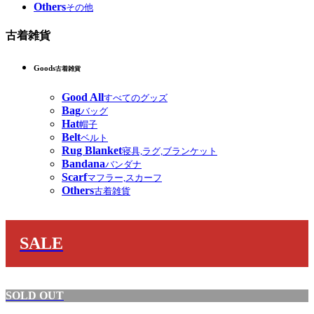
Others
その他
古着雑貨
Goods
古着雑貨
Good All
すべてのグッズ
Bag
バッグ
Hat
帽子
Belt
ベルト
Rug Blanket
寝具,ラグ,ブランケット
Bandana
バンダナ
Scarf
マフラー,スカーフ
Others
古着雑貨
SALE
SOLD OUT