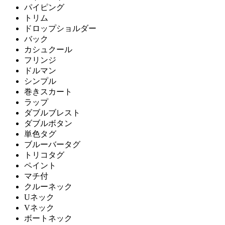
パイピング
トリム
ドロップショルダー
バック
カシュクール
フリンジ
ドルマン
シンプル
巻きスカート
ラップ
ダブルブレスト
ダブルボタン
単色タグ
ブルーバータグ
トリコタグ
ペイント
マチ付
クルーネック
Uネック
Vネック
ボートネック