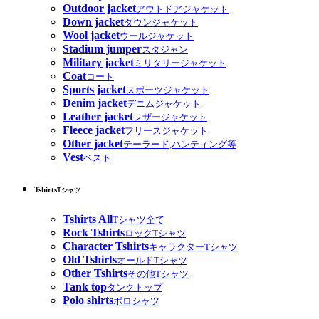
Outdoor jacket
アウトドアジャケット
Down jacket
ダウンジャケット
Wool jacket
ウールジャケット
Stadium jumper
スタジャン
Military jacket
ミリタリージャケット
Coat
コート
Sports jacket
スポーツジャケット
Denim jacket
デニムジャケット
Leather jacket
レザージャケット
Fleece jacket
フリースジャケット
Other jacket
テーラード,ハンティング等
Vest
ベスト
Tshirts
Tシャツ
Tshirts All
Tシャツ全て
Rock Tshirts
ロックTシャツ
Character Tshirts
キャラクターTシャツ
Old Tshirts
オールドTシャツ
Other Tshirts
その他Tシャツ
Tank top
タンクトップ
Polo shirts
ポロシャツ