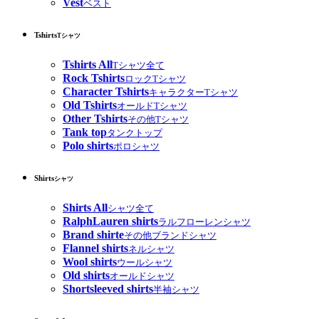
Vest
ベスト
Tshirts
Tシャツ
Tshirts All
Tシャツ全て
Rock Tshirts
ロックTシャツ
Character Tshirts
キャラクターTシャツ
Old Tshirts
オールドTシャツ
Other Tshirts
その他Tシャツ
Tank top
タンクトップ
Polo shirts
ポロシャツ
Shirts
シャツ
Shirts All
シャツ全て
RalphLauren shirts
ラルフローレンシャツ
Brand shirte
その他ブランドシャツ
Flannel shirts
ネルシャツ
Wool shirts
ウールシャツ
Old shirts
オールドシャツ
Shortsleeved shirts
半袖シャツ