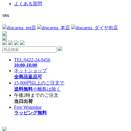
よくある質問
SNS
dracaena_net店
dracaena_本店
dracaena_ダイヤ街店
TEL:0422-24-9456
10:00-18:00
ネットショップ
全商品返品可
15,000円以上のご注文で
送料無料
※離島は除く
午後2時までのご注文
当日出荷
Free Wrapping
ラッピング無料