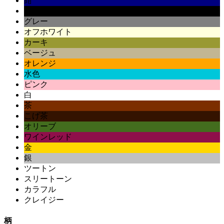
紺
黒
グレー
オフホワイト
カーキ
ベージュ
オレンジ
水色
ピンク
白
茶
こげ茶
オリーブ
ワインレッド
金
銀
ツートン
スリートーン
カラフル
クレイジー
柄