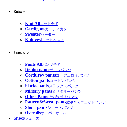
Knit
ニット
Knit All
ニット全て
Cardigans
カーディガン
Sweater
セーター
Knit vest
ニットベスト
Pants
パンツ
Pants All
パンツ全て
Denim pants
デニムパンツ
Corduroy pants
コーデュロイパンツ
Cotton pants
コットンパンツ
Slacks pants
スラックスパンツ
Military pants
ミリタリーパンツ
Other Pants
その他ポリパンツ
Pattern&Sweat pants
総柄&スウェットパンツ
Short pants
ショートパンツ
Overalls
オーバーオール
Shoes
シューズ