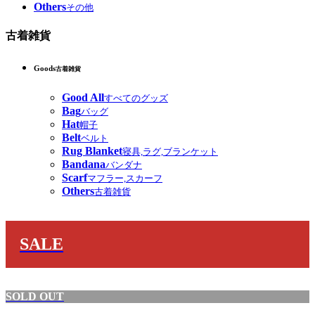
Others
その他
古着雑貨
Goods
古着雑貨
Good All
すべてのグッズ
Bag
バッグ
Hat
帽子
Belt
ベルト
Rug Blanket
寝具,ラグ,ブランケット
Bandana
バンダナ
Scarf
マフラー,スカーフ
Others
古着雑貨
SALE
SOLD OUT