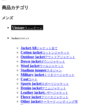
商品カテゴリ
メンズ
Vintage
ヴィンテージ
Jacket
ジャケット
Jacket All
ジャケット全て
Cotton jacket
コットンジャケット
Outdoor jacket
アウトドアジャケット
Down jacket
ダウンジャケット
Wool jacket
ウールジャケット
Stadium jumper
スタジャン
Military jacket
ミリタリージャケット
Coat
コート
Sports jacket
スポーツジャケット
Denim jacket
デニムジャケット
Leather jacket
レザージャケット
Fleece jacket
フリースジャケット
Other jacket
テーラード,ハンティング等