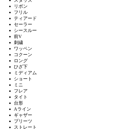
スタッズ
リボン
フリル
ティアード
セーラー
シースルー
前V
刺繍
ワッペン
コクーン
ロング
ひざ下
ミディアム
ショート
ミニ
フレア
タイト
台形
Aライン
ギャザー
プリーツ
ストレート