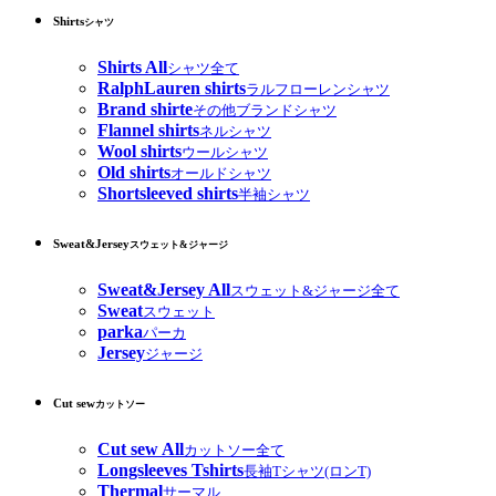
Shirts
シャツ
Shirts All
シャツ全て
RalphLauren shirts
ラルフローレンシャツ
Brand shirte
その他ブランドシャツ
Flannel shirts
ネルシャツ
Wool shirts
ウールシャツ
Old shirts
オールドシャツ
Shortsleeved shirts
半袖シャツ
Sweat&Jersey
スウェット&ジャージ
Sweat&Jersey All
スウェット&ジャージ全て
Sweat
スウェット
parka
パーカ
Jersey
ジャージ
Cut sew
カットソー
Cut sew All
カットソー全て
Longsleeves Tshirts
長袖Tシャツ(ロンT)
Thermal
サーマル