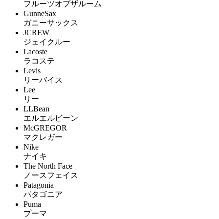
フルーツオブザルーム
GunneSax
ガニーサックス
JCREW
ジェイクルー
Lacoste
ラコステ
Levis
リーバイス
Lee
リー
LLBean
エルエルビーン
McGREGOR
マクレガー
Nike
ナイキ
The North Face
ノースフェイス
Patagonia
パタゴニア
Puma
プーマ