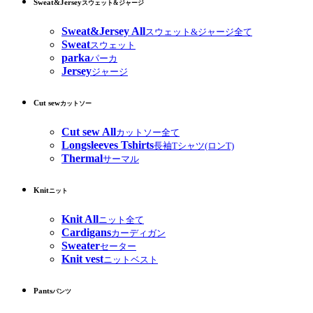
Sweat&Jersey
スウェット&ジャージ
Sweat&Jersey All
スウェット&ジャージ全て
Sweat
スウェット
parka
パーカ
Jersey
ジャージ
Cut sew
カットソー
Cut sew All
カットソー全て
Longsleeves Tshirts
長袖Tシャツ(ロンT)
Thermal
サーマル
Knit
ニット
Knit All
ニット全て
Cardigans
カーディガン
Sweater
セーター
Knit vest
ニットベスト
Pants
パンツ