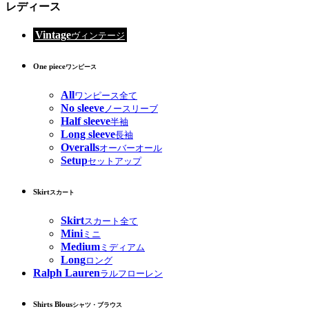
レディース
Vintage
ヴィンテージ
One piece
ワンピース
All
ワンピース全て
No sleeve
ノースリーブ
Half sleeve
半袖
Long sleeve
長袖
Overalls
オーバーオール
Setup
セットアップ
Skirt
スカート
Skirt
スカート全て
Mini
ミニ
Medium
ミディアム
Long
ロング
Ralph Lauren
ラルフローレン
Shirts Blous
シャツ・ブラウス