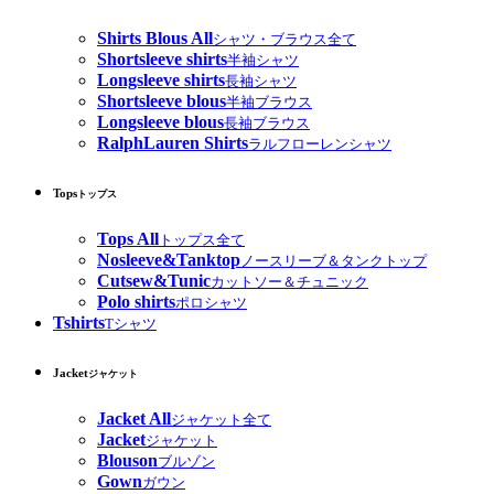
Shirts Blous All
シャツ・ブラウス全て
Shortsleeve shirts
半袖シャツ
Longsleeve shirts
長袖シャツ
Shortsleeve blous
半袖ブラウス
Longsleeve blous
長袖ブラウス
RalphLauren Shirts
ラルフローレンシャツ
Tops
トップス
Tops All
トップス全て
Nosleeve&Tanktop
ノースリーブ＆タンクトップ
Cutsew&Tunic
カットソー＆チュニック
Polo shirts
ポロシャツ
Tshirts
Tシャツ
Jacket
ジャケット
Jacket All
ジャケット全て
Jacket
ジャケット
Blouson
ブルゾン
Gown
ガウン