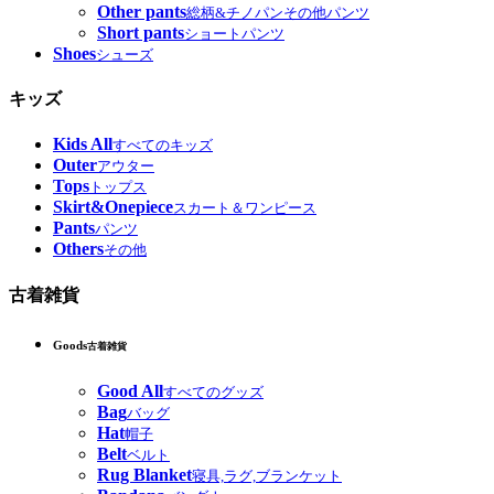
Other pants
総柄&チノパンその他パンツ
Short pants
ショートパンツ
Shoes
シューズ
キッズ
Kids All
すべてのキッズ
Outer
アウター
Tops
トップス
Skirt&Onepiece
スカート＆ワンピース
Pants
パンツ
Others
その他
古着雑貨
Goods
古着雑貨
Good All
すべてのグッズ
Bag
バッグ
Hat
帽子
Belt
ベルト
Rug Blanket
寝具,ラグ,ブランケット