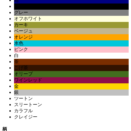
紺
黒
グレー
オフホワイト
カーキ
ベージュ
オレンジ
水色
ピンク
白
茶
こげ茶
オリーブ
ワインレッド
金
銀
ツートン
スリートーン
カラフル
クレイジー
柄