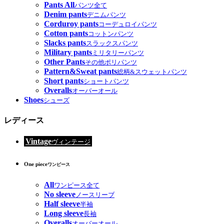
Pants All
パンツ全て
Denim pants
デニムパンツ
Corduroy pants
コーデュロイパンツ
Cotton pants
コットンパンツ
Slacks pants
スラックスパンツ
Military pants
ミリタリーパンツ
Other Pants
その他ポリパンツ
Pattern&Sweat pants
総柄&スウェットパンツ
Short pants
ショートパンツ
Overalls
オーバーオール
Shoes
シューズ
レディース
Vintage
ヴィンテージ
One piece
ワンピース
All
ワンピース全て
No sleeve
ノースリーブ
Half sleeve
半袖
Long sleeve
長袖
Overalls
オーバーオール