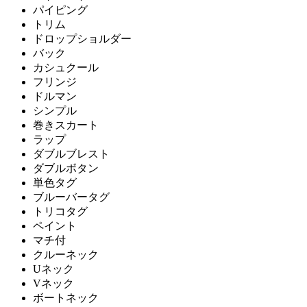
パイピング
トリム
ドロップショルダー
バック
カシュクール
フリンジ
ドルマン
シンプル
巻きスカート
ラップ
ダブルブレスト
ダブルボタン
単色タグ
ブルーバータグ
トリコタグ
ペイント
マチ付
クルーネック
Uネック
Vネック
ボートネック