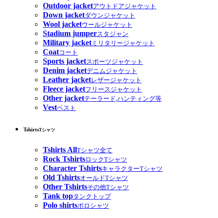
Outdoor jacket
アウトドアジャケット
Down jacket
ダウンジャケット
Wool jacket
ウールジャケット
Stadium jumper
スタジャン
Military jacket
ミリタリージャケット
Coat
コート
Sports jacket
スポーツジャケット
Denim jacket
デニムジャケット
Leather jacket
レザージャケット
Fleece jacket
フリースジャケット
Other jacket
テーラード,ハンティング等
Vest
ベスト
Tshirts
Tシャツ
Tshirts All
Tシャツ全て
Rock Tshirts
ロックTシャツ
Character Tshirts
キャラクターTシャツ
Old Tshirts
オールドTシャツ
Other Tshirts
その他Tシャツ
Tank top
タンクトップ
Polo shirts
ポロシャツ