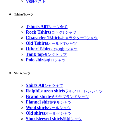
Vest
ベスト
Tshirts
Tシャツ
Tshirts All
Tシャツ全て
Rock Tshirts
ロックTシャツ
Character Tshirts
キャラクターTシャツ
Old Tshirts
オールドTシャツ
Other Tshirts
その他Tシャツ
Tank top
タンクトップ
Polo shirts
ポロシャツ
Shirts
シャツ
Shirts All
シャツ全て
RalphLauren shirts
ラルフローレンシャツ
Brand shirte
その他ブランドシャツ
Flannel shirts
ネルシャツ
Wool shirts
ウールシャツ
Old shirts
オールドシャツ
Shortsleeved shirts
半袖シャツ