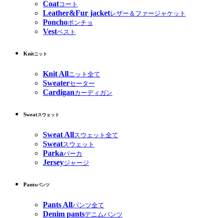
Coat
コート
Leather&Fur jacket
レザー＆ファージャケット
Poncho
ポンチョ
Vest
ベスト
Knit
ニット
Knit All
ニット全て
Sweater
セーター
Cardigan
カーディガン
Sweat
スウェット
Sweat All
スウェット全て
Sweat
スウェット
Parka
パーカ
Jersey
ジャージ
Pants
パンツ
Pants All
パンツ全て
Denim pants
デニムパンツ