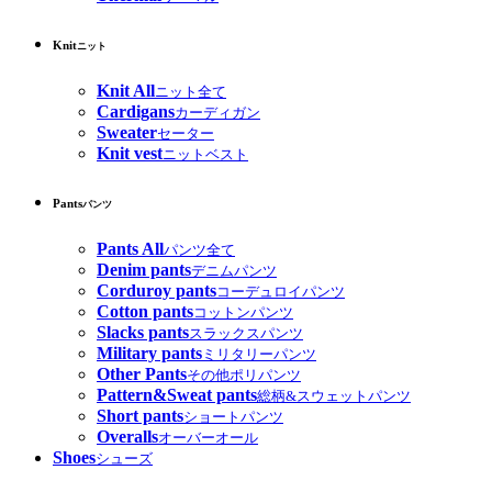
Knit
ニット
Knit All
ニット全て
Cardigans
カーディガン
Sweater
セーター
Knit vest
ニットベスト
Pants
パンツ
Pants All
パンツ全て
Denim pants
デニムパンツ
Corduroy pants
コーデュロイパンツ
Cotton pants
コットンパンツ
Slacks pants
スラックスパンツ
Military pants
ミリタリーパンツ
Other Pants
その他ポリパンツ
Pattern&Sweat pants
総柄&スウェットパンツ
Short pants
ショートパンツ
Overalls
オーバーオール
Shoes
シューズ