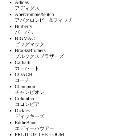
Adidas
アディダス
Abercrombie&Fitch
アバクロンビー&フィッチ
Burberry
バーバリー
BIGMAC
ビッグマック
BrooksBrothers
ブルックスブラザーズ
Carhartt
カーハート
COACH
コーチ
Champion
チャンピオン
Columbia
コロンビア
Dickies
ディッキーズ
EddieBauer
エディーバウアー
FRUIT OF THE LOOM