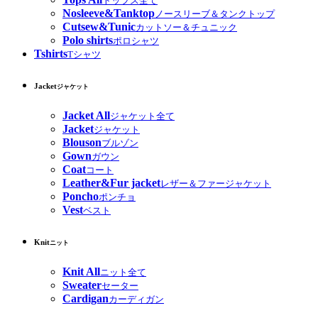
トップス全て
Nosleeve&Tanktop
ノースリーブ＆タンクトップ
Cutsew&Tunic
カットソー＆チュニック
Polo shirts
ポロシャツ
Tshirts
Tシャツ
Jacket
ジャケット
Jacket All
ジャケット全て
Jacket
ジャケット
Blouson
ブルゾン
Gown
ガウン
Coat
コート
Leather&Fur jacket
レザー＆ファージャケット
Poncho
ポンチョ
Vest
ベスト
Knit
ニット
Knit All
ニット全て
Sweater
セーター
Cardigan
カーディガン