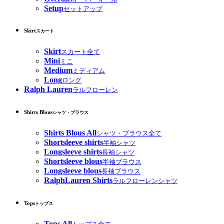
Setup
セットアップ
Skirt
スカート
Skirt
スカート全て
Mini
ミニ
Medium
ミディアム
Long
ロング
Ralph Lauren
ラルフローレン
Shirts Blous
シャツ・ブラウス
Shirts Blous All
シャツ・ブラウス全て
Shortsleeve shirts
半袖シャツ
Longsleeve shirts
長袖シャツ
Shortsleeve blous
半袖ブラウス
Longsleeve blous
長袖ブラウス
RalphLauren Shirts
ラルフローレンシャツ
Tops
トップス
Tops All