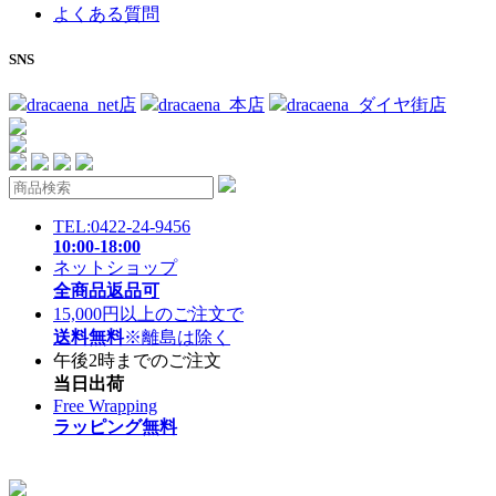
よくある質問
SNS
dracaena_net店
dracaena_本店
dracaena_ダイヤ街店
TEL:0422-24-9456
10:00-18:00
ネットショップ
全商品返品可
15,000円以上のご注文で
送料無料
※離島は除く
午後2時までのご注文
当日出荷
Free Wrapping
ラッピング無料