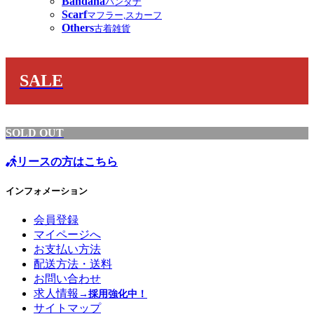
Bandana
バンダナ
Scarf
マフラー,スカーフ
Others
古着雑貨
SALE
SOLD OUT
リースの方はこちら
インフォメーション
会員登録
マイページへ
お支払い方法
配送方法・送料
お問い合わせ
求人情報
→採用強化中！
サイトマップ