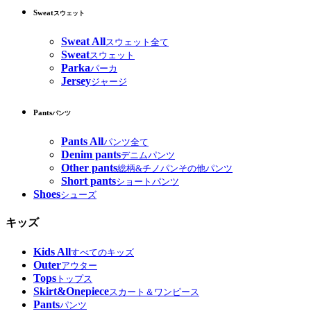
Sweat
スウェット
Sweat All
スウェット全て
Sweat
スウェット
Parka
パーカ
Jersey
ジャージ
Pants
パンツ
Pants All
パンツ全て
Denim pants
デニムパンツ
Other pants
総柄&チノパンその他パンツ
Short pants
ショートパンツ
Shoes
シューズ
キッズ
Kids All
すべてのキッズ
Outer
アウター
Tops
トップス
Skirt&Onepiece
スカート＆ワンピース
Pants
パンツ