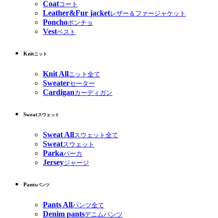
Coat
コート
Leather&Fur jacket
レザー＆ファージャケット
Poncho
ポンチョ
Vest
ベスト
Knit
ニット
Knit All
ニット全て
Sweater
セーター
Cardigan
カーディガン
Sweat
スウェット
Sweat All
スウェット全て
Sweat
スウェット
Parka
パーカ
Jersey
ジャージ
Pants
パンツ
Pants All
パンツ全て
Denim pants
デニムパンツ