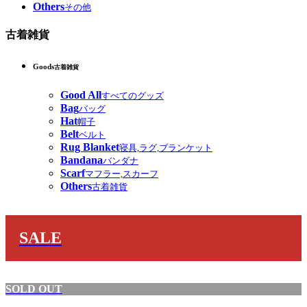
Others
その他
古着雑貨
Goods
古着雑貨
Good All
すべてのグッズ
Bag
バッグ
Hat
帽子
Belt
ベルト
Rug Blanket
寝具,ラグ,ブランケット
Bandana
バンダナ
Scarf
マフラー,スカーフ
Others
古着雑貨
SALE
SOLD OUT