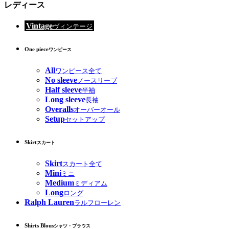
レディース
Vintage
ヴィンテージ
One piece
ワンピース
All
ワンピース全て
No sleeve
ノースリーブ
Half sleeve
半袖
Long sleeve
長袖
Overalls
オーバーオール
Setup
セットアップ
Skirt
スカート
Skirt
スカート全て
Mini
ミニ
Medium
ミディアム
Long
ロング
Ralph Lauren
ラルフローレン
Shirts Blous
シャツ・ブラウス