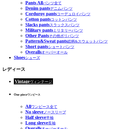
Pants All
パンツ全て
Denim pants
デニムパンツ
Corduroy pants
コーデュロイパンツ
Cotton pants
コットンパンツ
Slacks pants
スラックスパンツ
Military pants
ミリタリーパンツ
Other Pants
その他ポリパンツ
Pattern&Sweat pants
総柄&スウェットパンツ
Short pants
ショートパンツ
Overalls
オーバーオール
Shoes
シューズ
レディース
Vintage
ヴィンテージ
One piece
ワンピース
All
ワンピース全て
No sleeve
ノースリーブ
Half sleeve
半袖
Long sleeve
長袖
Overalls
オーバーオール