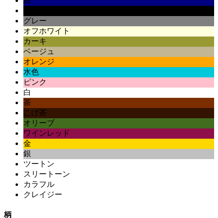
紺
黒
グレー
オフホワイト
カーキ
ベージュ
オレンジ
水色
ピンク
白
茶
こげ茶
オリーブ
ワインレッド
金
銀
ツートン
スリートーン
カラフル
クレイジー
柄