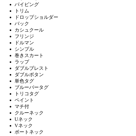
パイピング
トリム
ドロップショルダー
バック
カシュクール
フリンジ
ドルマン
シンプル
巻きスカート
ラップ
ダブルブレスト
ダブルボタン
単色タグ
ブルーバータグ
トリコタグ
ペイント
マチ付
クルーネック
Uネック
Vネック
ボートネック