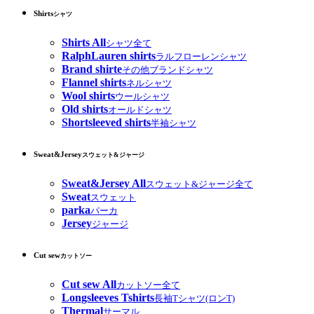
Shirts
シャツ
Shirts All
シャツ全て
RalphLauren shirts
ラルフローレンシャツ
Brand shirte
その他ブランドシャツ
Flannel shirts
ネルシャツ
Wool shirts
ウールシャツ
Old shirts
オールドシャツ
Shortsleeved shirts
半袖シャツ
Sweat&Jersey
スウェット&ジャージ
Sweat&Jersey All
スウェット&ジャージ全て
Sweat
スウェット
parka
パーカ
Jersey
ジャージ
Cut sew
カットソー
Cut sew All
カットソー全て
Longsleeves Tshirts
長袖Tシャツ(ロンT)
Thermal
サーマル