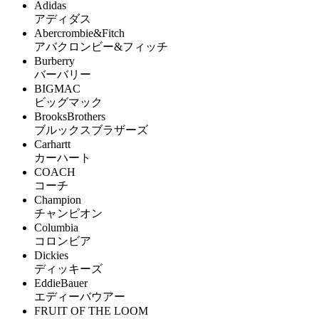
Adidas
アディダス
Abercrombie&Fitch
アバクロンビー&フィッチ
Burberry
バーバリー
BIGMAC
ビッグマック
BrooksBrothers
ブルックスブラザーズ
Carhartt
カーハート
COACH
コーチ
Champion
チャンピオン
Columbia
コロンビア
Dickies
ディッキーズ
EddieBauer
エディーバウアー
FRUIT OF THE LOOM