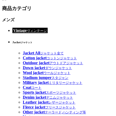
商品カテゴリ
メンズ
Vintage
ヴィンテージ
Jacket
ジャケット
Jacket All
ジャケット全て
Cotton jacket
コットンジャケット
Outdoor jacket
アウトドアジャケット
Down jacket
ダウンジャケット
Wool jacket
ウールジャケット
Stadium jumper
スタジャン
Military jacket
ミリタリージャケット
Coat
コート
Sports jacket
スポーツジャケット
Denim jacket
デニムジャケット
Leather jacket
レザージャケット
Fleece jacket
フリースジャケット
Other jacket
テーラード,ハンティング等