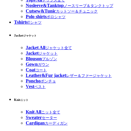
トップス全て
Nosleeve&Tanktop
ノースリーブ＆タンクトップ
Cutsew&Tunic
カットソー＆チュニック
Polo shirts
ポロシャツ
Tshirts
Tシャツ
Jacket
ジャケット
Jacket All
ジャケット全て
Jacket
ジャケット
Blouson
ブルゾン
Gown
ガウン
Coat
コート
Leather&Fur jacket
レザー＆ファージャケット
Poncho
ポンチョ
Vest
ベスト
Knit
ニット
Knit All
ニット全て
Sweater
セーター
Cardigan
カーディガン