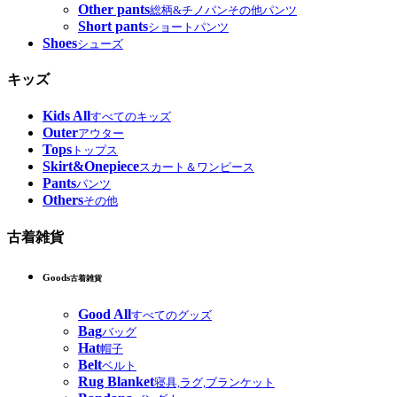
Other pants
総柄&チノパンその他パンツ
Short pants
ショートパンツ
Shoes
シューズ
キッズ
Kids All
すべてのキッズ
Outer
アウター
Tops
トップス
Skirt&Onepiece
スカート＆ワンピース
Pants
パンツ
Others
その他
古着雑貨
Goods
古着雑貨
Good All
すべてのグッズ
Bag
バッグ
Hat
帽子
Belt
ベルト
Rug Blanket
寝具,ラグ,ブランケット