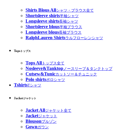
Shirts Blous All
シャツ・ブラウス全て
Shortsleeve shirts
半袖シャツ
Longsleeve shirts
長袖シャツ
Shortsleeve blous
半袖ブラウス
Longsleeve blous
長袖ブラウス
RalphLauren Shirts
ラルフローレンシャツ
Tops
トップス
Tops All
トップス全て
Nosleeve&Tanktop
ノースリーブ＆タンクトップ
Cutsew&Tunic
カットソー＆チュニック
Polo shirts
ポロシャツ
Tshirts
Tシャツ
Jacket
ジャケット
Jacket All
ジャケット全て
Jacket
ジャケット
Blouson
ブルゾン
Gown
ガウン