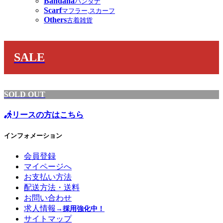
Bandana
バンダナ
Scarf
マフラー,スカーフ
Others
古着雑貨
SALE
SOLD OUT
リースの方はこちら
インフォメーション
会員登録
マイページへ
お支払い方法
配送方法・送料
お問い合わせ
求人情報
→採用強化中！
サイトマップ