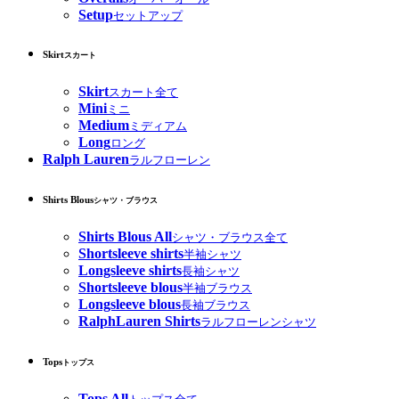
Setup
セットアップ
Skirt
スカート
Skirt
スカート全て
Mini
ミニ
Medium
ミディアム
Long
ロング
Ralph Lauren
ラルフローレン
Shirts Blous
シャツ・ブラウス
Shirts Blous All
シャツ・ブラウス全て
Shortsleeve shirts
半袖シャツ
Longsleeve shirts
長袖シャツ
Shortsleeve blous
半袖ブラウス
Longsleeve blous
長袖ブラウス
RalphLauren Shirts
ラルフローレンシャツ
Tops
トップス
Tops All