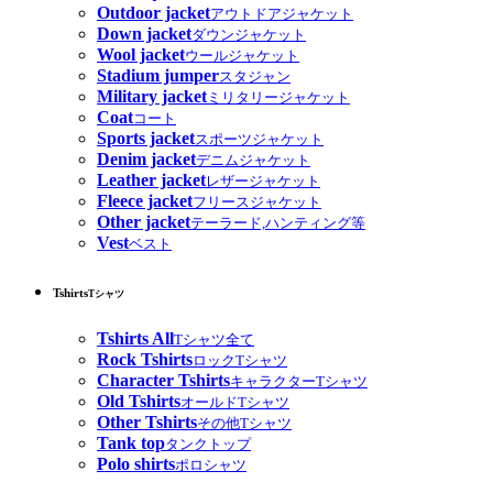
Outdoor jacket
アウトドアジャケット
Down jacket
ダウンジャケット
Wool jacket
ウールジャケット
Stadium jumper
スタジャン
Military jacket
ミリタリージャケット
Coat
コート
Sports jacket
スポーツジャケット
Denim jacket
デニムジャケット
Leather jacket
レザージャケット
Fleece jacket
フリースジャケット
Other jacket
テーラード,ハンティング等
Vest
ベスト
Tshirts
Tシャツ
Tshirts All
Tシャツ全て
Rock Tshirts
ロックTシャツ
Character Tshirts
キャラクターTシャツ
Old Tshirts
オールドTシャツ
Other Tshirts
その他Tシャツ
Tank top
タンクトップ
Polo shirts
ポロシャツ