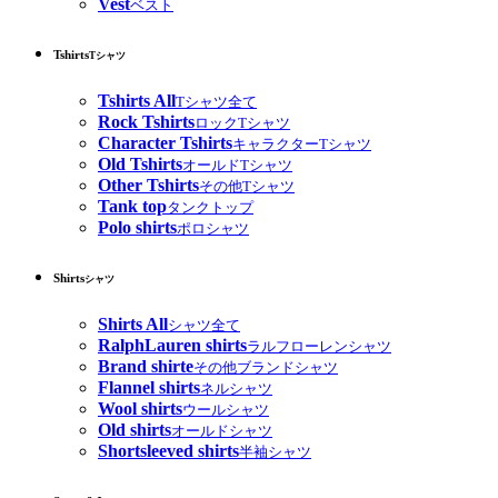
Vest
ベスト
Tshirts
Tシャツ
Tshirts All
Tシャツ全て
Rock Tshirts
ロックTシャツ
Character Tshirts
キャラクターTシャツ
Old Tshirts
オールドTシャツ
Other Tshirts
その他Tシャツ
Tank top
タンクトップ
Polo shirts
ポロシャツ
Shirts
シャツ
Shirts All
シャツ全て
RalphLauren shirts
ラルフローレンシャツ
Brand shirte
その他ブランドシャツ
Flannel shirts
ネルシャツ
Wool shirts
ウールシャツ
Old shirts
オールドシャツ
Shortsleeved shirts
半袖シャツ