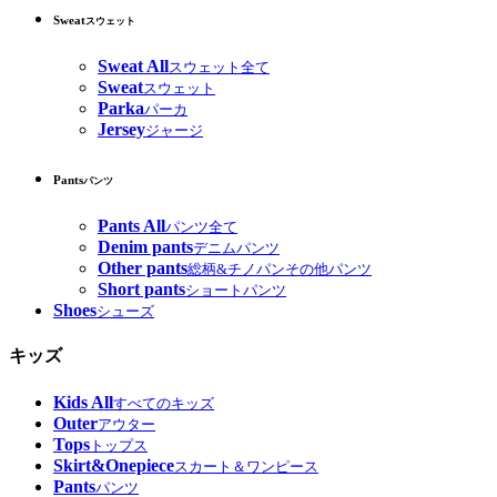
Sweat
スウェット
Sweat All
スウェット全て
Sweat
スウェット
Parka
パーカ
Jersey
ジャージ
Pants
パンツ
Pants All
パンツ全て
Denim pants
デニムパンツ
Other pants
総柄&チノパンその他パンツ
Short pants
ショートパンツ
Shoes
シューズ
キッズ
Kids All
すべてのキッズ
Outer
アウター
Tops
トップス
Skirt&Onepiece
スカート＆ワンピース
Pants
パンツ