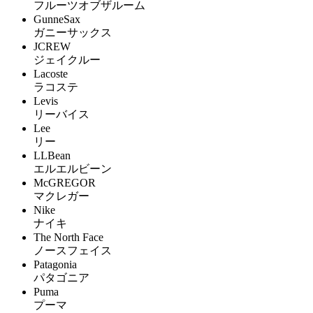
フルーツオブザルーム
GunneSax
ガニーサックス
JCREW
ジェイクルー
Lacoste
ラコステ
Levis
リーバイス
Lee
リー
LLBean
エルエルビーン
McGREGOR
マクレガー
Nike
ナイキ
The North Face
ノースフェイス
Patagonia
パタゴニア
Puma
プーマ