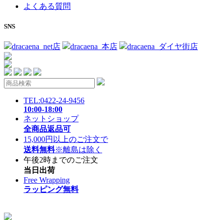
よくある質問
SNS
dracaena_net店
dracaena_本店
dracaena_ダイヤ街店
TEL:0422-24-9456
10:00-18:00
ネットショップ
全商品返品可
15,000円以上のご注文で
送料無料
※離島は除く
午後2時までのご注文
当日出荷
Free Wrapping
ラッピング無料