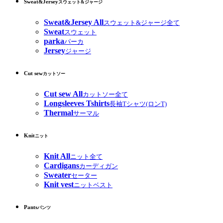
Sweat&Jersey
スウェット&ジャージ
Sweat&Jersey All
スウェット&ジャージ全て
Sweat
スウェット
parka
パーカ
Jersey
ジャージ
Cut sew
カットソー
Cut sew All
カットソー全て
Longsleeves Tshirts
長袖Tシャツ(ロンT)
Thermal
サーマル
Knit
ニット
Knit All
ニット全て
Cardigans
カーディガン
Sweater
セーター
Knit vest
ニットベスト
Pants
パンツ