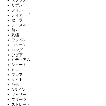
スタッズ
リボン
フリル
ティアード
セーラー
シースルー
前V
刺繍
ワッペン
コクーン
ロング
ひざ下
ミディアム
ショート
ミニ
フレア
タイト
台形
Aライン
ギャザー
プリーツ
ストレート