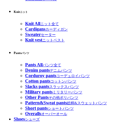
Knit
ニット
Knit All
ニット全て
Cardigans
カーディガン
Sweater
セーター
Knit vest
ニットベスト
Pants
パンツ
Pants All
パンツ全て
Denim pants
デニムパンツ
Corduroy pants
コーデュロイパンツ
Cotton pants
コットンパンツ
Slacks pants
スラックスパンツ
Military pants
ミリタリーパンツ
Other Pants
その他ポリパンツ
Pattern&Sweat pants
総柄&スウェットパンツ
Short pants
ショートパンツ
Overalls
オーバーオール
Shoes
シューズ