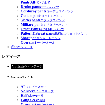
Pants All
パンツ全て
Denim pants
デニムパンツ
Corduroy pants
コーデュロイパンツ
Cotton pants
コットンパンツ
Slacks pants
スラックスパンツ
Military pants
ミリタリーパンツ
Other Pants
その他ポリパンツ
Pattern&Sweat pants
総柄&スウェットパンツ
Short pants
ショートパンツ
Overalls
オーバーオール
Shoes
シューズ
レディース
Vintage
ヴィンテージ
One piece
ワンピース
All
ワンピース全て
No sleeve
ノースリーブ
Half sleeve
半袖
Long sleeve
長袖
Overalls
オーバーオール