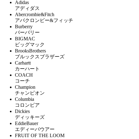
Adidas
アディダス
Abercrombie&Fitch
アバクロンビー&フィッチ
Burberry
バーバリー
BIGMAC
ビッグマック
BrooksBrothers
ブルックスブラザーズ
Carhartt
カーハート
COACH
コーチ
Champion
チャンピオン
Columbia
コロンビア
Dickies
ディッキーズ
EddieBauer
エディーバウアー
FRUIT OF THE LOOM