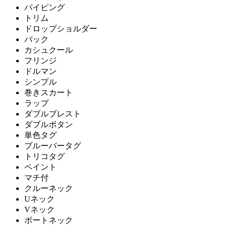
パイピング
トリム
ドロップショルダー
バック
カシュクール
フリンジ
ドルマン
シンプル
巻きスカート
ラップ
ダブルブレスト
ダブルボタン
単色タグ
ブルーバータグ
トリコタグ
ペイント
マチ付
クルーネック
Uネック
Vネック
ボートネック