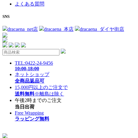
よくある質問
SNS
dracaena_net店
dracaena_本店
dracaena_ダイヤ街店
TEL:0422-24-9456
10:00-18:00
ネットショップ
全商品返品可
15,000円以上のご注文で
送料無料
※離島は除く
午後2時までのご注文
当日出荷
Free Wrapping
ラッピング無料