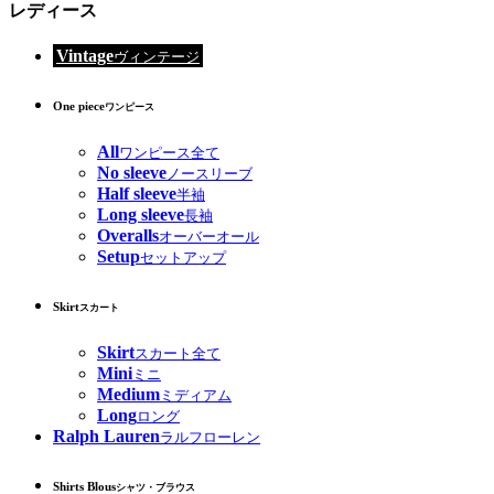
レディース
Vintage
ヴィンテージ
One piece
ワンピース
All
ワンピース全て
No sleeve
ノースリーブ
Half sleeve
半袖
Long sleeve
長袖
Overalls
オーバーオール
Setup
セットアップ
Skirt
スカート
Skirt
スカート全て
Mini
ミニ
Medium
ミディアム
Long
ロング
Ralph Lauren
ラルフローレン
Shirts Blous
シャツ・ブラウス