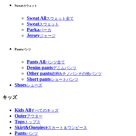
Sweat
スウェット
Sweat All
スウェット全て
Sweat
スウェット
Parka
パーカ
Jersey
ジャージ
Pants
パンツ
Pants All
パンツ全て
Denim pants
デニムパンツ
Other pants
総柄&チノパンその他パンツ
Short pants
ショートパンツ
Shoes
シューズ
キッズ
Kids All
すべてのキッズ
Outer
アウター
Tops
トップス
Skirt&Onepiece
スカート＆ワンピース
Pants
パンツ