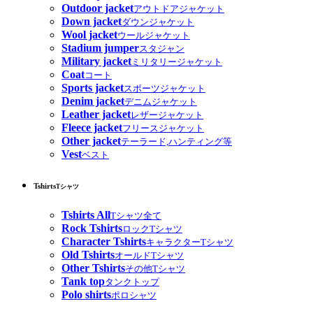
Outdoor jacket
アウトドアジャケット
Down jacket
ダウンジャケット
Wool jacket
ウールジャケット
Stadium jumper
スタジャン
Military jacket
ミリタリージャケット
Coat
コート
Sports jacket
スポーツジャケット
Denim jacket
デニムジャケット
Leather jacket
レザージャケット
Fleece jacket
フリースジャケット
Other jacket
テーラード,ハンティング等
Vest
ベスト
Tshirts
Tシャツ
Tshirts All
Tシャツ全て
Rock Tshirts
ロックTシャツ
Character Tshirts
キャラクターTシャツ
Old Tshirts
オールドTシャツ
Other Tshirts
その他Tシャツ
Tank top
タンクトップ
Polo shirts
ポロシャツ