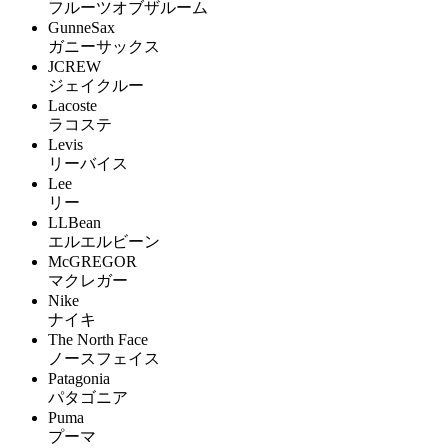
フルーツオブザルーム
GunneSax
ガニーサックス
JCREW
ジェイクルー
Lacoste
ラコステ
Levis
リーバイス
Lee
リー
LLBean
エルエルビーン
McGREGOR
マクレガー
Nike
ナイキ
The North Face
ノースフェイス
Patagonia
パタゴニア
Puma
プーマ