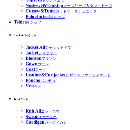
トップス全て
Nosleeve&Tanktop
ノースリーブ＆タンクトップ
Cutsew&Tunic
カットソー＆チュニック
Polo shirts
ポロシャツ
Tshirts
Tシャツ
Jacket
ジャケット
Jacket All
ジャケット全て
Jacket
ジャケット
Blouson
ブルゾン
Gown
ガウン
Coat
コート
Leather&Fur jacket
レザー＆ファージャケット
Poncho
ポンチョ
Vest
ベスト
Knit
ニット
Knit All
ニット全て
Sweater
セーター
Cardigan
カーディガン