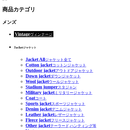
商品カテゴリ
メンズ
Vintage
ヴィンテージ
Jacket
ジャケット
Jacket All
ジャケット全て
Cotton jacket
コットンジャケット
Outdoor jacket
アウトドアジャケット
Down jacket
ダウンジャケット
Wool jacket
ウールジャケット
Stadium jumper
スタジャン
Military jacket
ミリタリージャケット
Coat
コート
Sports jacket
スポーツジャケット
Denim jacket
デニムジャケット
Leather jacket
レザージャケット
Fleece jacket
フリースジャケット
Other jacket
テーラード,ハンティング等