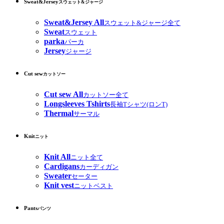
Sweat&Jersey
スウェット&ジャージ
Sweat&Jersey All
スウェット&ジャージ全て
Sweat
スウェット
parka
パーカ
Jersey
ジャージ
Cut sew
カットソー
Cut sew All
カットソー全て
Longsleeves Tshirts
長袖Tシャツ(ロンT)
Thermal
サーマル
Knit
ニット
Knit All
ニット全て
Cardigans
カーディガン
Sweater
セーター
Knit vest
ニットベスト
Pants
パンツ