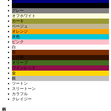
紺
黒
グレー
オフホワイト
カーキ
ベージュ
オレンジ
水色
ピンク
白
茶
こげ茶
オリーブ
ワインレッド
金
銀
ツートン
スリートーン
カラフル
クレイジー
柄