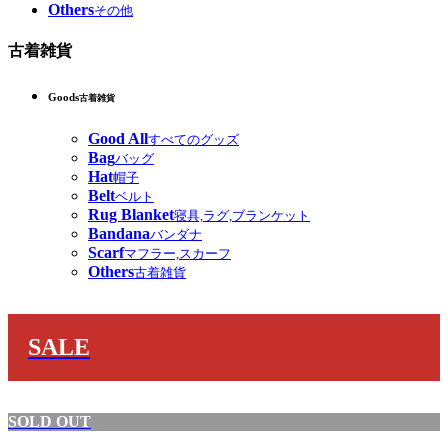
Others
その他
古着雑貨
Goods
古着雑貨
Good All
すべてのグッズ
Bag
バッグ
Hat
帽子
Belt
ベルト
Rug Blanket
寝具,ラグ,ブランケット
Bandana
バンダナ
Scarf
マフラー,スカーフ
Others
古着雑貨
SALE
SOLD OUT