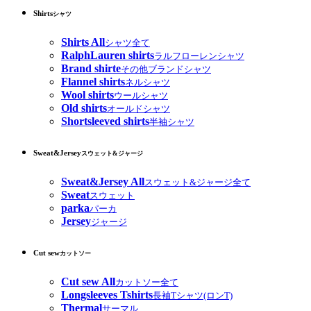
Shirts
シャツ
Shirts All
シャツ全て
RalphLauren shirts
ラルフローレンシャツ
Brand shirte
その他ブランドシャツ
Flannel shirts
ネルシャツ
Wool shirts
ウールシャツ
Old shirts
オールドシャツ
Shortsleeved shirts
半袖シャツ
Sweat&Jersey
スウェット&ジャージ
Sweat&Jersey All
スウェット&ジャージ全て
Sweat
スウェット
parka
パーカ
Jersey
ジャージ
Cut sew
カットソー
Cut sew All
カットソー全て
Longsleeves Tshirts
長袖Tシャツ(ロンT)
Thermal
サーマル