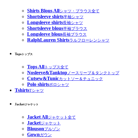
Shirts Blous All
シャツ・ブラウス全て
Shortsleeve shirts
半袖シャツ
Longsleeve shirts
長袖シャツ
Shortsleeve blous
半袖ブラウス
Longsleeve blous
長袖ブラウス
RalphLauren Shirts
ラルフローレンシャツ
Tops
トップス
Tops All
トップス全て
Nosleeve&Tanktop
ノースリーブ＆タンクトップ
Cutsew&Tunic
カットソー＆チュニック
Polo shirts
ポロシャツ
Tshirts
Tシャツ
Jacket
ジャケット
Jacket All
ジャケット全て
Jacket
ジャケット
Blouson
ブルゾン
Gown
ガウン