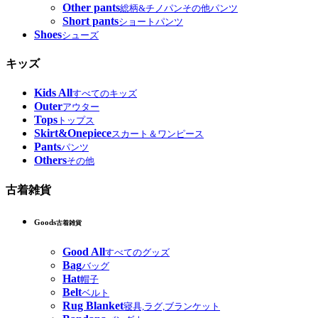
Other pants
総柄&チノパンその他パンツ
Short pants
ショートパンツ
Shoes
シューズ
キッズ
Kids All
すべてのキッズ
Outer
アウター
Tops
トップス
Skirt&Onepiece
スカート＆ワンピース
Pants
パンツ
Others
その他
古着雑貨
Goods
古着雑貨
Good All
すべてのグッズ
Bag
バッグ
Hat
帽子
Belt
ベルト
Rug Blanket
寝具,ラグ,ブランケット