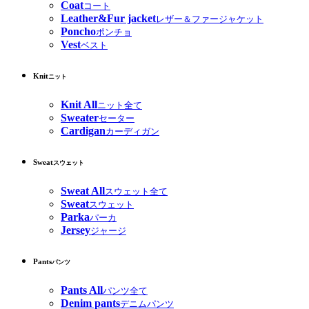
Coat
コート
Leather&Fur jacket
レザー＆ファージャケット
Poncho
ポンチョ
Vest
ベスト
Knit
ニット
Knit All
ニット全て
Sweater
セーター
Cardigan
カーディガン
Sweat
スウェット
Sweat All
スウェット全て
Sweat
スウェット
Parka
パーカ
Jersey
ジャージ
Pants
パンツ
Pants All
パンツ全て
Denim pants
デニムパンツ