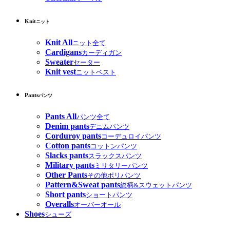
Knit
ニット
Knit All
ニット全て
Cardigans
カーディガン
Sweater
セーター
Knit vest
ニットベスト
Pants
パンツ
Pants All
パンツ全て
Denim pants
デニムパンツ
Corduroy pants
コーデュロイパンツ
Cotton pants
コットンパンツ
Slacks pants
スラックスパンツ
Military pants
ミリタリーパンツ
Other Pants
その他ポリパンツ
Pattern&Sweat pants
総柄&スウェットパンツ
Short pants
ショートパンツ
Overalls
オーバーオール
Shoes
シューズ