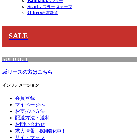
Bandana
バンダナ
Scarf
マフラー,スカーフ
Others
古着雑貨
SALE
SOLD OUT
リースの方はこちら
インフォメーション
会員登録
マイページへ
お支払い方法
配送方法・送料
お問い合わせ
求人情報
→採用強化中！
サイトマップ