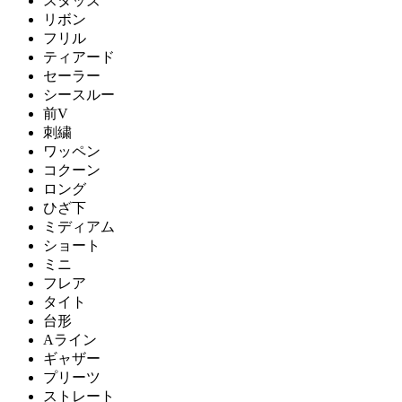
スタッズ
リボン
フリル
ティアード
セーラー
シースルー
前V
刺繍
ワッペン
コクーン
ロング
ひざ下
ミディアム
ショート
ミニ
フレア
タイト
台形
Aライン
ギャザー
プリーツ
ストレート