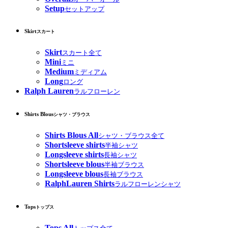
Setup
セットアップ
Skirt
スカート
Skirt
スカート全て
Mini
ミニ
Medium
ミディアム
Long
ロング
Ralph Lauren
ラルフローレン
Shirts Blous
シャツ・ブラウス
Shirts Blous All
シャツ・ブラウス全て
Shortsleeve shirts
半袖シャツ
Longsleeve shirts
長袖シャツ
Shortsleeve blous
半袖ブラウス
Longsleeve blous
長袖ブラウス
RalphLauren Shirts
ラルフローレンシャツ
Tops
トップス
Tops All