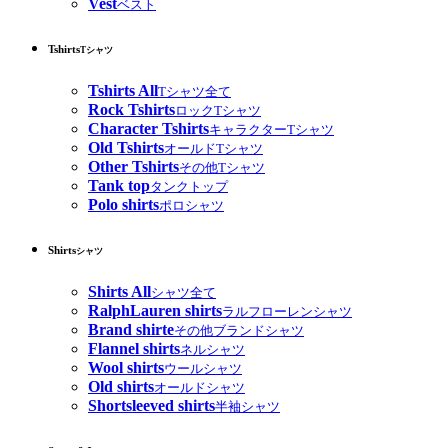
Vest
ベスト
Tshirts
Tシャツ
Tshirts All
Tシャツ全て
Rock Tshirts
ロックTシャツ
Character Tshirts
キャラクターTシャツ
Old Tshirts
オールドTシャツ
Other Tshirts
その他Tシャツ
Tank top
タンクトップ
Polo shirts
ポロシャツ
Shirts
シャツ
Shirts All
シャツ全て
RalphLauren shirts
ラルフローレンシャツ
Brand shirte
その他ブランドシャツ
Flannel shirts
ネルシャツ
Wool shirts
ウールシャツ
Old shirts
オールドシャツ
Shortsleeved shirts
半袖シャツ