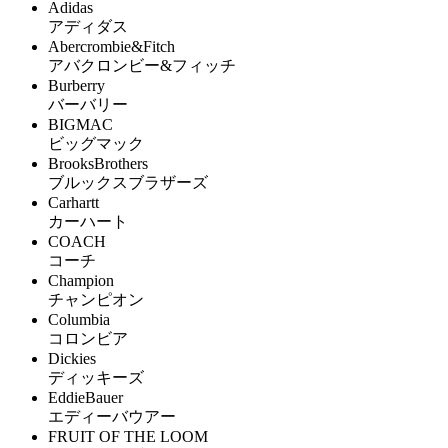
Adidas
アディダス
Abercrombie&Fitch
アバクロンビー&フィッチ
Burberry
バーバリー
BIGMAC
ビッグマック
BrooksBrothers
ブルックスブラザーズ
Carhartt
カーハート
COACH
コーチ
Champion
チャンピオン
Columbia
コロンビア
Dickies
ディッキーズ
EddieBauer
エディーバウアー
FRUIT OF THE LOOM