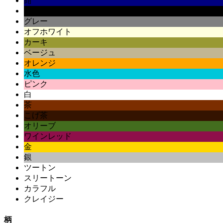
紺
黒
グレー
オフホワイト
カーキ
ベージュ
オレンジ
水色
ピンク
白
茶
こげ茶
オリーブ
ワインレッド
金
銀
ツートン
スリートーン
カラフル
クレイジー
柄