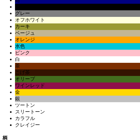
紺
黒
グレー
オフホワイト
カーキ
ベージュ
オレンジ
水色
ピンク
白
茶
こげ茶
オリーブ
ワインレッド
金
銀
ツートン
スリートーン
カラフル
クレイジー
柄