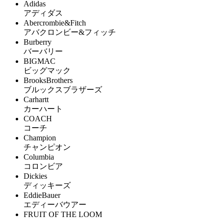
Adidas
アディダス
Abercrombie&Fitch
アバクロンビー&フィッチ
Burberry
バーバリー
BIGMAC
ビッグマック
BrooksBrothers
ブルックスブラザーズ
Carhartt
カーハート
COACH
コーチ
Champion
チャンピオン
Columbia
コロンビア
Dickies
ディッキーズ
EddieBauer
エディーバウアー
FRUIT OF THE LOOM