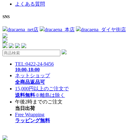
よくある質問
SNS
dracaena_net店
dracaena_本店
dracaena_ダイヤ街店
TEL:0422-24-9456
10:00-18:00
ネットショップ
全商品返品可
15,000円以上のご注文で
送料無料
※離島は除く
午後2時までのご注文
当日出荷
Free Wrapping
ラッピング無料