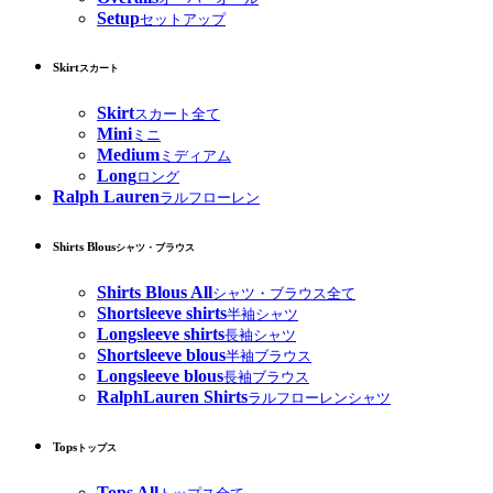
Setup
セットアップ
Skirt
スカート
Skirt
スカート全て
Mini
ミニ
Medium
ミディアム
Long
ロング
Ralph Lauren
ラルフローレン
Shirts Blous
シャツ・ブラウス
Shirts Blous All
シャツ・ブラウス全て
Shortsleeve shirts
半袖シャツ
Longsleeve shirts
長袖シャツ
Shortsleeve blous
半袖ブラウス
Longsleeve blous
長袖ブラウス
RalphLauren Shirts
ラルフローレンシャツ
Tops
トップス
Tops All