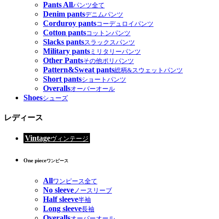
Pants All
パンツ全て
Denim pants
デニムパンツ
Corduroy pants
コーデュロイパンツ
Cotton pants
コットンパンツ
Slacks pants
スラックスパンツ
Military pants
ミリタリーパンツ
Other Pants
その他ポリパンツ
Pattern&Sweat pants
総柄&スウェットパンツ
Short pants
ショートパンツ
Overalls
オーバーオール
Shoes
シューズ
レディース
Vintage
ヴィンテージ
One piece
ワンピース
All
ワンピース全て
No sleeve
ノースリーブ
Half sleeve
半袖
Long sleeve
長袖
Overalls
オーバーオール