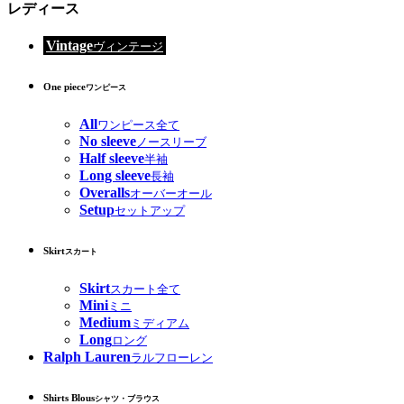
レディース
Vintage
ヴィンテージ
One piece
ワンピース
All
ワンピース全て
No sleeve
ノースリーブ
Half sleeve
半袖
Long sleeve
長袖
Overalls
オーバーオール
Setup
セットアップ
Skirt
スカート
Skirt
スカート全て
Mini
ミニ
Medium
ミディアム
Long
ロング
Ralph Lauren
ラルフローレン
Shirts Blous
シャツ・ブラウス