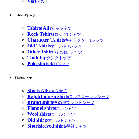
Vest
ベスト
Tshirts
Tシャツ
Tshirts All
Tシャツ全て
Rock Tshirts
ロックTシャツ
Character Tshirts
キャラクターTシャツ
Old Tshirts
オールドTシャツ
Other Tshirts
その他Tシャツ
Tank top
タンクトップ
Polo shirts
ポロシャツ
Shirts
シャツ
Shirts All
シャツ全て
RalphLauren shirts
ラルフローレンシャツ
Brand shirte
その他ブランドシャツ
Flannel shirts
ネルシャツ
Wool shirts
ウールシャツ
Old shirts
オールドシャツ
Shortsleeved shirts
半袖シャツ