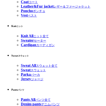
Coat
コート
Leather&Fur jacket
レザー＆ファージャケット
Poncho
ポンチョ
Vest
ベスト
Knit
ニット
Knit All
ニット全て
Sweater
セーター
Cardigan
カーディガン
Sweat
スウェット
Sweat All
スウェット全て
Sweat
スウェット
Parka
パーカ
Jersey
ジャージ
Pants
パンツ
Pants All
パンツ全て
Denim pants
デニムパンツ