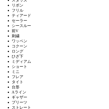
スタッズ
リボン
フリル
ティアード
セーラー
シースルー
前V
刺繍
ワッペン
コクーン
ロング
ひざ下
ミディアム
ショート
ミニ
フレア
タイト
台形
Aライン
ギャザー
プリーツ
ストレート