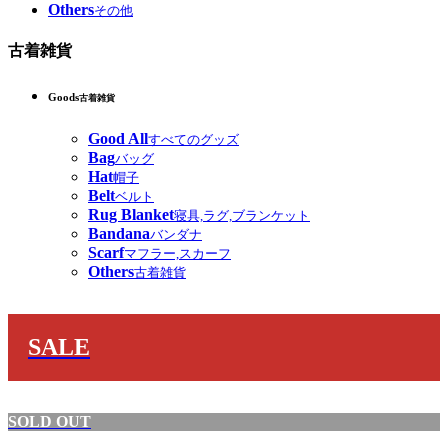
Others
その他
古着雑貨
Goods
古着雑貨
Good All
すべてのグッズ
Bag
バッグ
Hat
帽子
Belt
ベルト
Rug Blanket
寝具,ラグ,ブランケット
Bandana
バンダナ
Scarf
マフラー,スカーフ
Others
古着雑貨
SALE
SOLD OUT