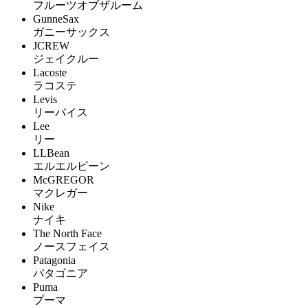
フルーツオブザルーム
GunneSax
ガニーサックス
JCREW
ジェイクルー
Lacoste
ラコステ
Levis
リーバイス
Lee
リー
LLBean
エルエルビーン
McGREGOR
マクレガー
Nike
ナイキ
The North Face
ノースフェイス
Patagonia
パタゴニア
Puma
プーマ