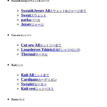
Sweat&Jersey
スウェット&ジャージ
Sweat&Jersey All
スウェット&ジャージ全て
Sweat
スウェット
parka
パーカ
Jersey
ジャージ
Cut sew
カットソー
Cut sew All
カットソー全て
Longsleeves Tshirts
長袖Tシャツ(ロンT)
Thermal
サーマル
Knit
ニット
Knit All
ニット全て
Cardigans
カーディガン
Sweater
セーター
Knit vest
ニットベスト
Pants
パンツ