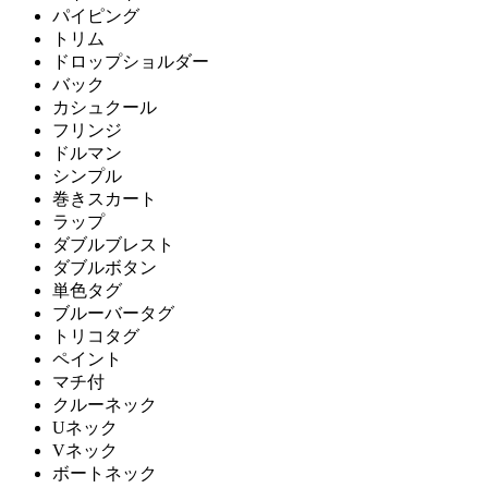
パイピング
トリム
ドロップショルダー
バック
カシュクール
フリンジ
ドルマン
シンプル
巻きスカート
ラップ
ダブルブレスト
ダブルボタン
単色タグ
ブルーバータグ
トリコタグ
ペイント
マチ付
クルーネック
Uネック
Vネック
ボートネック