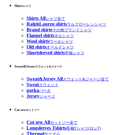
Shirts
シャツ
Shirts All
シャツ全て
RalphLauren shirts
ラルフローレンシャツ
Brand shirte
その他ブランドシャツ
Flannel shirts
ネルシャツ
Wool shirts
ウールシャツ
Old shirts
オールドシャツ
Shortsleeved shirts
半袖シャツ
Sweat&Jersey
スウェット&ジャージ
Sweat&Jersey All
スウェット&ジャージ全て
Sweat
スウェット
parka
パーカ
Jersey
ジャージ
Cut sew
カットソー
Cut sew All
カットソー全て
Longsleeves Tshirts
長袖Tシャツ(ロンT)
Thermal
サーマル