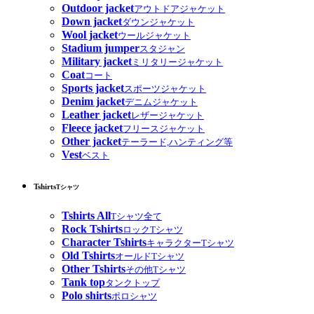
Outdoor jacket
アウトドアジャケット
Down jacket
ダウンジャケット
Wool jacket
ウールジャケット
Stadium jumper
スタジャン
Military jacket
ミリタリージャケット
Coat
コート
Sports jacket
スポーツジャケット
Denim jacket
デニムジャケット
Leather jacket
レザージャケット
Fleece jacket
フリースジャケット
Other jacket
テーラード,ハンティング等
Vest
ベスト
Tshirts
Tシャツ
Tshirts All
Tシャツ全て
Rock Tshirts
ロックTシャツ
Character Tshirts
キャラクターTシャツ
Old Tshirts
オールドTシャツ
Other Tshirts
その他Tシャツ
Tank top
タンクトップ
Polo shirts
ポロシャツ