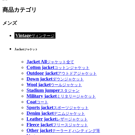
商品カテゴリ
メンズ
Vintage
ヴィンテージ
Jacket
ジャケット
Jacket All
ジャケット全て
Cotton jacket
コットンジャケット
Outdoor jacket
アウトドアジャケット
Down jacket
ダウンジャケット
Wool jacket
ウールジャケット
Stadium jumper
スタジャン
Military jacket
ミリタリージャケット
Coat
コート
Sports jacket
スポーツジャケット
Denim jacket
デニムジャケット
Leather jacket
レザージャケット
Fleece jacket
フリースジャケット
Other jacket
テーラード,ハンティング等