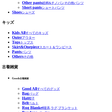
Other pants
総柄&チノパンその他パンツ
Short pants
ショートパンツ
Shoes
シューズ
キッズ
Kids All
すべてのキッズ
Outer
アウター
Tops
トップス
Skirt&Onepiece
スカート＆ワンピース
Pants
パンツ
Others
その他
古着雑貨
Goods
古着雑貨
Good All
すべてのグッズ
Bag
バッグ
Hat
帽子
Belt
ベルト
Rug Blanket
寝具,ラグ,ブランケット