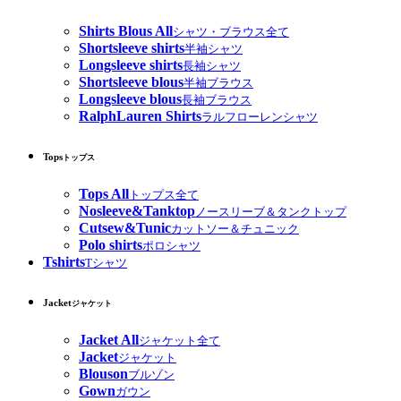
Shirts Blous All
シャツ・ブラウス全て
Shortsleeve shirts
半袖シャツ
Longsleeve shirts
長袖シャツ
Shortsleeve blous
半袖ブラウス
Longsleeve blous
長袖ブラウス
RalphLauren Shirts
ラルフローレンシャツ
Tops
トップス
Tops All
トップス全て
Nosleeve&Tanktop
ノースリーブ＆タンクトップ
Cutsew&Tunic
カットソー＆チュニック
Polo shirts
ポロシャツ
Tshirts
Tシャツ
Jacket
ジャケット
Jacket All
ジャケット全て
Jacket
ジャケット
Blouson
ブルゾン
Gown
ガウン