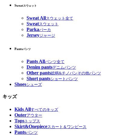
Sweat
スウェット
Sweat All
スウェット全て
Sweat
スウェット
Parka
パーカ
Jersey
ジャージ
Pants
パンツ
Pants All
パンツ全て
Denim pants
デニムパンツ
Other pants
総柄&チノパンその他パンツ
Short pants
ショートパンツ
Shoes
シューズ
キッズ
Kids All
すべてのキッズ
Outer
アウター
Tops
トップス
Skirt&Onepiece
スカート＆ワンピース
Pants
パンツ