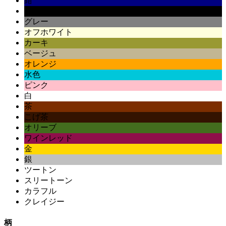
紺
黒
グレー
オフホワイト
カーキ
ベージュ
オレンジ
水色
ピンク
白
茶
こげ茶
オリーブ
ワインレッド
金
銀
ツートン
スリートーン
カラフル
クレイジー
柄