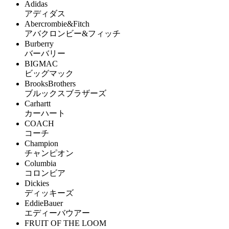
Adidas
アディダス
Abercrombie&Fitch
アバクロンビー&フィッチ
Burberry
バーバリー
BIGMAC
ビッグマック
BrooksBrothers
ブルックスブラザーズ
Carhartt
カーハート
COACH
コーチ
Champion
チャンピオン
Columbia
コロンビア
Dickies
ディッキーズ
EddieBauer
エディーバウアー
FRUIT OF THE LOOM