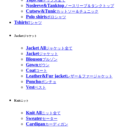
トップス全て
Nosleeve&Tanktop
ノースリーブ＆タンクトップ
Cutsew&Tunic
カットソー＆チュニック
Polo shirts
ポロシャツ
Tshirts
Tシャツ
Jacket
ジャケット
Jacket All
ジャケット全て
Jacket
ジャケット
Blouson
ブルゾン
Gown
ガウン
Coat
コート
Leather&Fur jacket
レザー＆ファージャケット
Poncho
ポンチョ
Vest
ベスト
Knit
ニット
Knit All
ニット全て
Sweater
セーター
Cardigan
カーディガン