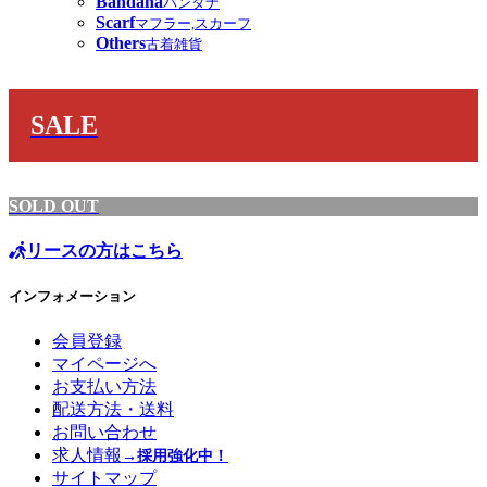
Bandana
バンダナ
Scarf
マフラー,スカーフ
Others
古着雑貨
SALE
SOLD OUT
リースの方はこちら
インフォメーション
会員登録
マイページへ
お支払い方法
配送方法・送料
お問い合わせ
求人情報
→採用強化中！
サイトマップ