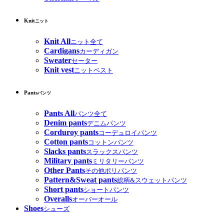
Knit
ニット
Knit All
ニット全て
Cardigans
カーディガン
Sweater
セーター
Knit vest
ニットベスト
Pants
パンツ
Pants All
パンツ全て
Denim pants
デニムパンツ
Corduroy pants
コーデュロイパンツ
Cotton pants
コットンパンツ
Slacks pants
スラックスパンツ
Military pants
ミリタリーパンツ
Other Pants
その他ポリパンツ
Pattern&Sweat pants
総柄&スウェットパンツ
Short pants
ショートパンツ
Overalls
オーバーオール
Shoes
シューズ