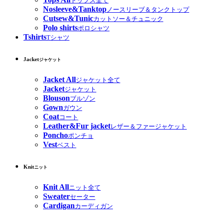
トップス全て
Nosleeve&Tanktop
ノースリーブ＆タンクトップ
Cutsew&Tunic
カットソー＆チュニック
Polo shirts
ポロシャツ
Tshirts
Tシャツ
Jacket
ジャケット
Jacket All
ジャケット全て
Jacket
ジャケット
Blouson
ブルゾン
Gown
ガウン
Coat
コート
Leather&Fur jacket
レザー＆ファージャケット
Poncho
ポンチョ
Vest
ベスト
Knit
ニット
Knit All
ニット全て
Sweater
セーター
Cardigan
カーディガン