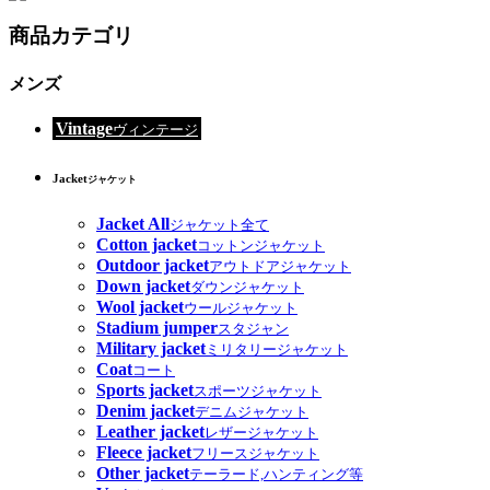
商品カテゴリ
メンズ
Vintage
ヴィンテージ
Jacket
ジャケット
Jacket All
ジャケット全て
Cotton jacket
コットンジャケット
Outdoor jacket
アウトドアジャケット
Down jacket
ダウンジャケット
Wool jacket
ウールジャケット
Stadium jumper
スタジャン
Military jacket
ミリタリージャケット
Coat
コート
Sports jacket
スポーツジャケット
Denim jacket
デニムジャケット
Leather jacket
レザージャケット
Fleece jacket
フリースジャケット
Other jacket
テーラード,ハンティング等