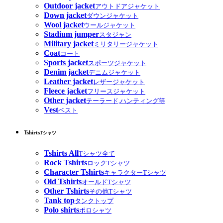
Outdoor jacket
アウトドアジャケット
Down jacket
ダウンジャケット
Wool jacket
ウールジャケット
Stadium jumper
スタジャン
Military jacket
ミリタリージャケット
Coat
コート
Sports jacket
スポーツジャケット
Denim jacket
デニムジャケット
Leather jacket
レザージャケット
Fleece jacket
フリースジャケット
Other jacket
テーラード,ハンティング等
Vest
ベスト
Tshirts
Tシャツ
Tshirts All
Tシャツ全て
Rock Tshirts
ロックTシャツ
Character Tshirts
キャラクターTシャツ
Old Tshirts
オールドTシャツ
Other Tshirts
その他Tシャツ
Tank top
タンクトップ
Polo shirts
ポロシャツ