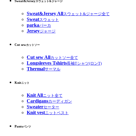
Sweat&Jersey
スウェット&ジャージ
Sweat&Jersey All
スウェット&ジャージ全て
Sweat
スウェット
parka
パーカ
Jersey
ジャージ
Cut sew
カットソー
Cut sew All
カットソー全て
Longsleeves Tshirts
長袖Tシャツ(ロンT)
Thermal
サーマル
Knit
ニット
Knit All
ニット全て
Cardigans
カーディガン
Sweater
セーター
Knit vest
ニットベスト
Pants
パンツ