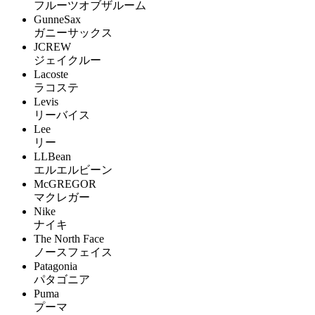
フルーツオブザルーム
GunneSax
ガニーサックス
JCREW
ジェイクルー
Lacoste
ラコステ
Levis
リーバイス
Lee
リー
LLBean
エルエルビーン
McGREGOR
マクレガー
Nike
ナイキ
The North Face
ノースフェイス
Patagonia
パタゴニア
Puma
プーマ