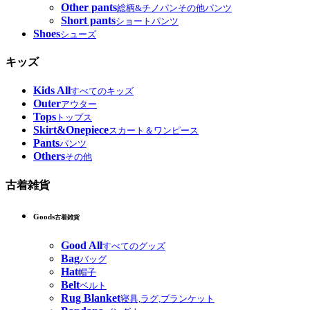
Other pants
総柄&チノパンその他パンツ
Short pants
ショートパンツ
Shoes
シューズ
キッズ
Kids All
すべてのキッズ
Outer
アウター
Tops
トップス
Skirt&Onepiece
スカート＆ワンピース
Pants
パンツ
Others
その他
古着雑貨
Goods
古着雑貨
Good All
すべてのグッズ
Bag
バッグ
Hat
帽子
Belt
ベルト
Rug Blanket
寝具,ラグ,ブランケット