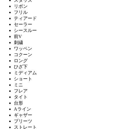
スタッズ
リボン
フリル
ティアード
セーラー
シースルー
前V
刺繍
ワッペン
コクーン
ロング
ひざ下
ミディアム
ショート
ミニ
フレア
タイト
台形
Aライン
ギャザー
プリーツ
ストレート