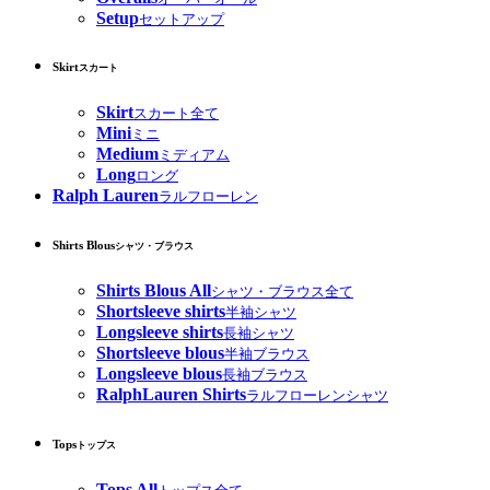
Setup
セットアップ
Skirt
スカート
Skirt
スカート全て
Mini
ミニ
Medium
ミディアム
Long
ロング
Ralph Lauren
ラルフローレン
Shirts Blous
シャツ・ブラウス
Shirts Blous All
シャツ・ブラウス全て
Shortsleeve shirts
半袖シャツ
Longsleeve shirts
長袖シャツ
Shortsleeve blous
半袖ブラウス
Longsleeve blous
長袖ブラウス
RalphLauren Shirts
ラルフローレンシャツ
Tops
トップス
Tops All