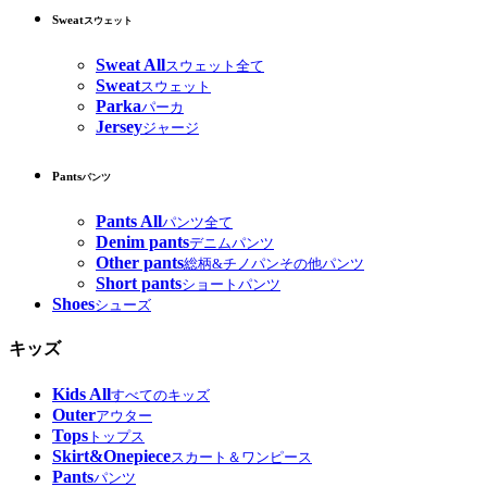
Sweat
スウェット
Sweat All
スウェット全て
Sweat
スウェット
Parka
パーカ
Jersey
ジャージ
Pants
パンツ
Pants All
パンツ全て
Denim pants
デニムパンツ
Other pants
総柄&チノパンその他パンツ
Short pants
ショートパンツ
Shoes
シューズ
キッズ
Kids All
すべてのキッズ
Outer
アウター
Tops
トップス
Skirt&Onepiece
スカート＆ワンピース
Pants
パンツ