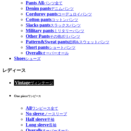
Pants All
パンツ全て
Denim pants
デニムパンツ
Corduroy pants
コーデュロイパンツ
Cotton pants
コットンパンツ
Slacks pants
スラックスパンツ
Military pants
ミリタリーパンツ
Other Pants
その他ポリパンツ
Pattern&Sweat pants
総柄&スウェットパンツ
Short pants
ショートパンツ
Overalls
オーバーオール
Shoes
シューズ
レディース
Vintage
ヴィンテージ
One piece
ワンピース
All
ワンピース全て
No sleeve
ノースリーブ
Half sleeve
半袖
Long sleeve
長袖
Overalls
オーバーオール