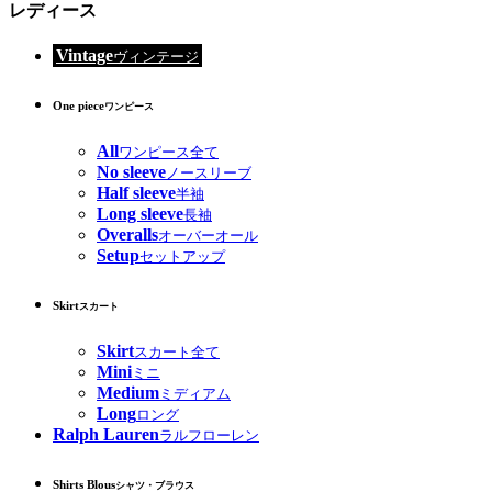
レディース
Vintage
ヴィンテージ
One piece
ワンピース
All
ワンピース全て
No sleeve
ノースリーブ
Half sleeve
半袖
Long sleeve
長袖
Overalls
オーバーオール
Setup
セットアップ
Skirt
スカート
Skirt
スカート全て
Mini
ミニ
Medium
ミディアム
Long
ロング
Ralph Lauren
ラルフローレン
Shirts Blous
シャツ・ブラウス