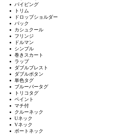
パイピング
トリム
ドロップショルダー
バック
カシュクール
フリンジ
ドルマン
シンプル
巻きスカート
ラップ
ダブルブレスト
ダブルボタン
単色タグ
ブルーバータグ
トリコタグ
ペイント
マチ付
クルーネック
Uネック
Vネック
ボートネック