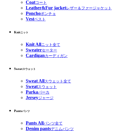
Coat
コート
Leather&Fur jacket
レザー＆ファージャケット
Poncho
ポンチョ
Vest
ベスト
Knit
ニット
Knit All
ニット全て
Sweater
セーター
Cardigan
カーディガン
Sweat
スウェット
Sweat All
スウェット全て
Sweat
スウェット
Parka
パーカ
Jersey
ジャージ
Pants
パンツ
Pants All
パンツ全て
Denim pants
デニムパンツ