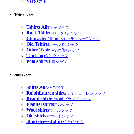
Vest
ベスト
Tshirts
Tシャツ
Tshirts All
Tシャツ全て
Rock Tshirts
ロックTシャツ
Character Tshirts
キャラクターTシャツ
Old Tshirts
オールドTシャツ
Other Tshirts
その他Tシャツ
Tank top
タンクトップ
Polo shirts
ポロシャツ
Shirts
シャツ
Shirts All
シャツ全て
RalphLauren shirts
ラルフローレンシャツ
Brand shirte
その他ブランドシャツ
Flannel shirts
ネルシャツ
Wool shirts
ウールシャツ
Old shirts
オールドシャツ
Shortsleeved shirts
半袖シャツ