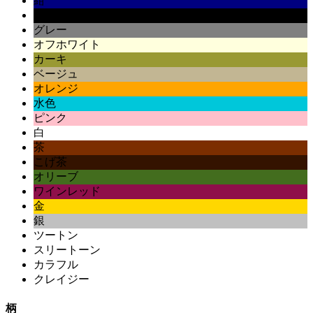
紺
黒
グレー
オフホワイト
カーキ
ベージュ
オレンジ
水色
ピンク
白
茶
こげ茶
オリーブ
ワインレッド
金
銀
ツートン
スリートーン
カラフル
クレイジー
柄