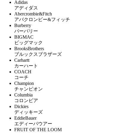
Adidas
アディダス
Abercrombie&Fitch
アバクロンビー&フィッチ
Burberry
バーバリー
BIGMAC
ビッグマック
BrooksBrothers
ブルックスブラザーズ
Carhartt
カーハート
COACH
コーチ
Champion
チャンピオン
Columbia
コロンビア
Dickies
ディッキーズ
EddieBauer
エディーバウアー
FRUIT OF THE LOOM