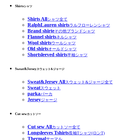
Shirts
シャツ
Shirts All
シャツ全て
RalphLauren shirts
ラルフローレンシャツ
Brand shirte
その他ブランドシャツ
Flannel shirts
ネルシャツ
Wool shirts
ウールシャツ
Old shirts
オールドシャツ
Shortsleeved shirts
半袖シャツ
Sweat&Jersey
スウェット&ジャージ
Sweat&Jersey All
スウェット&ジャージ全て
Sweat
スウェット
parka
パーカ
Jersey
ジャージ
Cut sew
カットソー
Cut sew All
カットソー全て
Longsleeves Tshirts
長袖Tシャツ(ロンT)
Thermal
サーマル