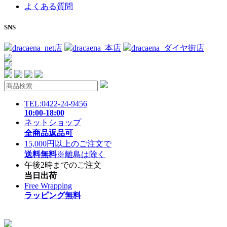
よくある質問
SNS
dracaena_net店
dracaena_本店
dracaena_ダイヤ街店
TEL:0422-24-9456
10:00-18:00
ネットショップ
全商品返品可
15,000円以上のご注文で
送料無料
※離島は除く
午後2時までのご注文
当日出荷
Free Wrapping
ラッピング無料