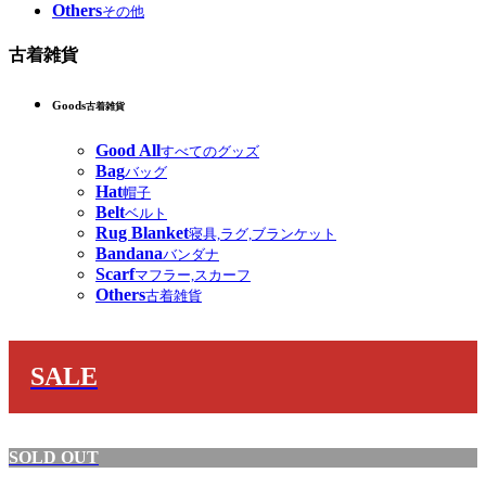
Others
その他
古着雑貨
Goods
古着雑貨
Good All
すべてのグッズ
Bag
バッグ
Hat
帽子
Belt
ベルト
Rug Blanket
寝具,ラグ,ブランケット
Bandana
バンダナ
Scarf
マフラー,スカーフ
Others
古着雑貨
SALE
SOLD OUT