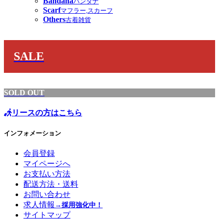
Bandana
バンダナ
Scarf
マフラー,スカーフ
Others
古着雑貨
SALE
SOLD OUT
リースの方はこちら
インフォメーション
会員登録
マイページへ
お支払い方法
配送方法・送料
お問い合わせ
求人情報
→採用強化中！
サイトマップ