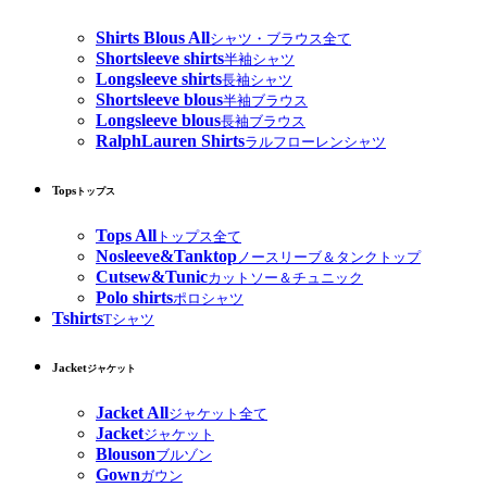
Shirts Blous All
シャツ・ブラウス全て
Shortsleeve shirts
半袖シャツ
Longsleeve shirts
長袖シャツ
Shortsleeve blous
半袖ブラウス
Longsleeve blous
長袖ブラウス
RalphLauren Shirts
ラルフローレンシャツ
Tops
トップス
Tops All
トップス全て
Nosleeve&Tanktop
ノースリーブ＆タンクトップ
Cutsew&Tunic
カットソー＆チュニック
Polo shirts
ポロシャツ
Tshirts
Tシャツ
Jacket
ジャケット
Jacket All
ジャケット全て
Jacket
ジャケット
Blouson
ブルゾン
Gown
ガウン