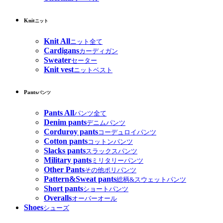
Knit
ニット
Knit All
ニット全て
Cardigans
カーディガン
Sweater
セーター
Knit vest
ニットベスト
Pants
パンツ
Pants All
パンツ全て
Denim pants
デニムパンツ
Corduroy pants
コーデュロイパンツ
Cotton pants
コットンパンツ
Slacks pants
スラックスパンツ
Military pants
ミリタリーパンツ
Other Pants
その他ポリパンツ
Pattern&Sweat pants
総柄&スウェットパンツ
Short pants
ショートパンツ
Overalls
オーバーオール
Shoes
シューズ