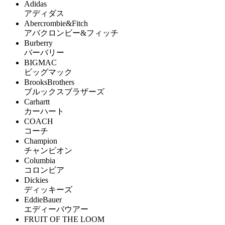
Adidas
アディダス
Abercrombie&Fitch
アバクロンビー&フィッチ
Burberry
バーバリー
BIGMAC
ビッグマック
BrooksBrothers
ブルックスブラザーズ
Carhartt
カーハート
COACH
コーチ
Champion
チャンピオン
Columbia
コロンビア
Dickies
ディッキーズ
EddieBauer
エディーバウアー
FRUIT OF THE LOOM