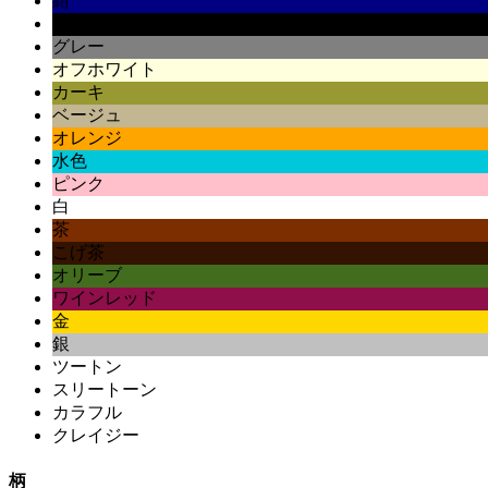
紺
黒
グレー
オフホワイト
カーキ
ベージュ
オレンジ
水色
ピンク
白
茶
こげ茶
オリーブ
ワインレッド
金
銀
ツートン
スリートーン
カラフル
クレイジー
柄