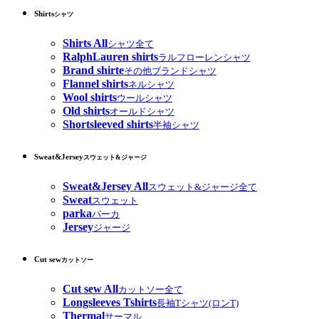
Shirts
シャツ
Shirts All
シャツ全て
RalphLauren shirts
ラルフローレンシャツ
Brand shirte
その他ブランドシャツ
Flannel shirts
ネルシャツ
Wool shirts
ウールシャツ
Old shirts
オールドシャツ
Shortsleeved shirts
半袖シャツ
Sweat&Jersey
スウェット&ジャージ
Sweat&Jersey All
スウェット&ジャージ全て
Sweat
スウェット
parka
パーカ
Jersey
ジャージ
Cut sew
カットソー
Cut sew All
カットソー全て
Longsleeves Tshirts
長袖Tシャツ(ロンT)
Thermal
サーマル