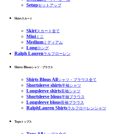
Setup
セットアップ
Skirt
スカート
Skirt
スカート全て
Mini
ミニ
Medium
ミディアム
Long
ロング
Ralph Lauren
ラルフローレン
Shirts Blous
シャツ・ブラウス
Shirts Blous All
シャツ・ブラウス全て
Shortsleeve shirts
半袖シャツ
Longsleeve shirts
長袖シャツ
Shortsleeve blous
半袖ブラウス
Longsleeve blous
長袖ブラウス
RalphLauren Shirts
ラルフローレンシャツ
Tops
トップス
Tops All