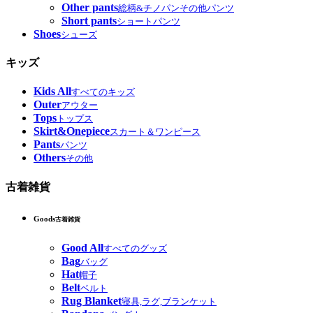
Other pants
総柄&チノパンその他パンツ
Short pants
ショートパンツ
Shoes
シューズ
キッズ
Kids All
すべてのキッズ
Outer
アウター
Tops
トップス
Skirt&Onepiece
スカート＆ワンピース
Pants
パンツ
Others
その他
古着雑貨
Goods
古着雑貨
Good All
すべてのグッズ
Bag
バッグ
Hat
帽子
Belt
ベルト
Rug Blanket
寝具,ラグ,ブランケット