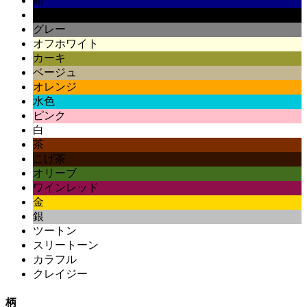
紺
黒
グレー
オフホワイト
カーキ
ベージュ
オレンジ
水色
ピンク
白
茶
こげ茶
オリーブ
ワインレッド
金
銀
ツートン
スリートーン
カラフル
クレイジー
柄