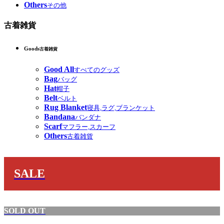
Others
その他
古着雑貨
Goods
古着雑貨
Good All
すべてのグッズ
Bag
バッグ
Hat
帽子
Belt
ベルト
Rug Blanket
寝具,ラグ,ブランケット
Bandana
バンダナ
Scarf
マフラー,スカーフ
Others
古着雑貨
SALE
SOLD OUT