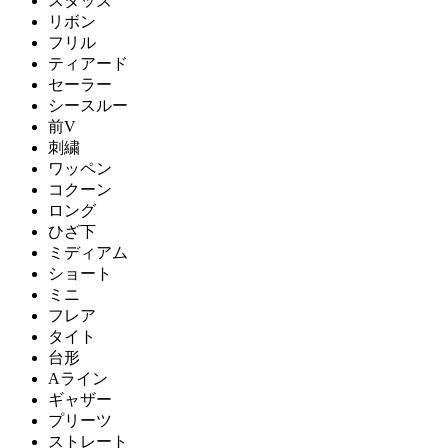
スタッズ
リボン
フリル
ティアード
セーラー
シースルー
前V
刺繍
ワッペン
コクーン
ロング
ひざ下
ミディアム
ショート
ミニ
フレア
タイト
台形
Aライン
ギャザー
プリーツ
ストレート