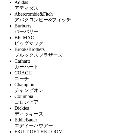
Adidas
アディダス
Abercrombie&Fitch
アバクロンビー&フィッチ
Burberry
バーバリー
BIGMAC
ビッグマック
BrooksBrothers
ブルックスブラザーズ
Carhartt
カーハート
COACH
コーチ
Champion
チャンピオン
Columbia
コロンビア
Dickies
ディッキーズ
EddieBauer
エディーバウアー
FRUIT OF THE LOOM