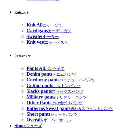
Knit
ニット
Knit All
ニット全て
Cardigans
カーディガン
Sweater
セーター
Knit vest
ニットベスト
Pants
パンツ
Pants All
パンツ全て
Denim pants
デニムパンツ
Corduroy pants
コーデュロイパンツ
Cotton pants
コットンパンツ
Slacks pants
スラックスパンツ
Military pants
ミリタリーパンツ
Other Pants
その他ポリパンツ
Pattern&Sweat pants
総柄&スウェットパンツ
Short pants
ショートパンツ
Overalls
オーバーオール
Shoes
シューズ