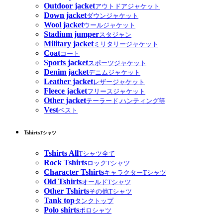
Outdoor jacket
アウトドアジャケット
Down jacket
ダウンジャケット
Wool jacket
ウールジャケット
Stadium jumper
スタジャン
Military jacket
ミリタリージャケット
Coat
コート
Sports jacket
スポーツジャケット
Denim jacket
デニムジャケット
Leather jacket
レザージャケット
Fleece jacket
フリースジャケット
Other jacket
テーラード,ハンティング等
Vest
ベスト
Tshirts
Tシャツ
Tshirts All
Tシャツ全て
Rock Tshirts
ロックTシャツ
Character Tshirts
キャラクターTシャツ
Old Tshirts
オールドTシャツ
Other Tshirts
その他Tシャツ
Tank top
タンクトップ
Polo shirts
ポロシャツ