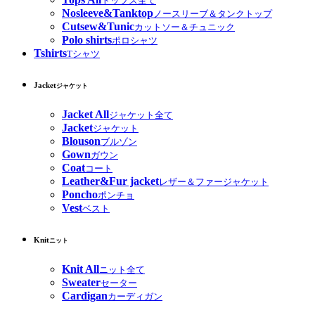
トップス全て
Nosleeve&Tanktop
ノースリーブ＆タンクトップ
Cutsew&Tunic
カットソー＆チュニック
Polo shirts
ポロシャツ
Tshirts
Tシャツ
Jacket
ジャケット
Jacket All
ジャケット全て
Jacket
ジャケット
Blouson
ブルゾン
Gown
ガウン
Coat
コート
Leather&Fur jacket
レザー＆ファージャケット
Poncho
ポンチョ
Vest
ベスト
Knit
ニット
Knit All
ニット全て
Sweater
セーター
Cardigan
カーディガン