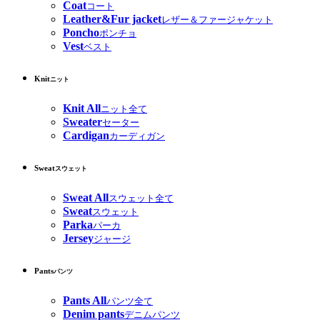
Coat
コート
Leather&Fur jacket
レザー＆ファージャケット
Poncho
ポンチョ
Vest
ベスト
Knit
ニット
Knit All
ニット全て
Sweater
セーター
Cardigan
カーディガン
Sweat
スウェット
Sweat All
スウェット全て
Sweat
スウェット
Parka
パーカ
Jersey
ジャージ
Pants
パンツ
Pants All
パンツ全て
Denim pants
デニムパンツ