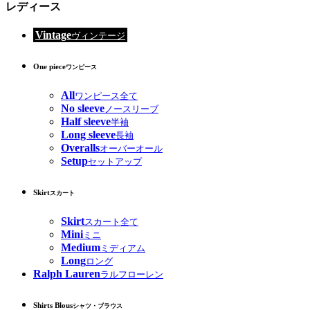
レディース
Vintage
ヴィンテージ
One piece
ワンピース
All
ワンピース全て
No sleeve
ノースリーブ
Half sleeve
半袖
Long sleeve
長袖
Overalls
オーバーオール
Setup
セットアップ
Skirt
スカート
Skirt
スカート全て
Mini
ミニ
Medium
ミディアム
Long
ロング
Ralph Lauren
ラルフローレン
Shirts Blous
シャツ・ブラウス