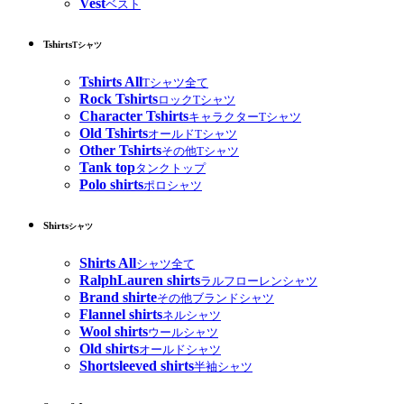
Vest
ベスト
Tshirts
Tシャツ
Tshirts All
Tシャツ全て
Rock Tshirts
ロックTシャツ
Character Tshirts
キャラクターTシャツ
Old Tshirts
オールドTシャツ
Other Tshirts
その他Tシャツ
Tank top
タンクトップ
Polo shirts
ポロシャツ
Shirts
シャツ
Shirts All
シャツ全て
RalphLauren shirts
ラルフローレンシャツ
Brand shirte
その他ブランドシャツ
Flannel shirts
ネルシャツ
Wool shirts
ウールシャツ
Old shirts
オールドシャツ
Shortsleeved shirts
半袖シャツ