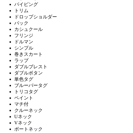
パイピング
トリム
ドロップショルダー
バック
カシュクール
フリンジ
ドルマン
シンプル
巻きスカート
ラップ
ダブルブレスト
ダブルボタン
単色タグ
ブルーバータグ
トリコタグ
ペイント
マチ付
クルーネック
Uネック
Vネック
ボートネック