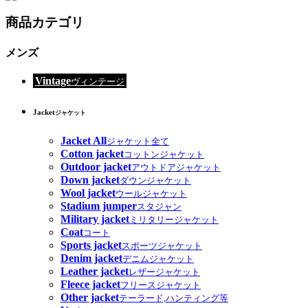
商品カテゴリ
メンズ
Vintage
ヴィンテージ
Jacket
ジャケット
Jacket All
ジャケット全て
Cotton jacket
コットンジャケット
Outdoor jacket
アウトドアジャケット
Down jacket
ダウンジャケット
Wool jacket
ウールジャケット
Stadium jumper
スタジャン
Military jacket
ミリタリージャケット
Coat
コート
Sports jacket
スポーツジャケット
Denim jacket
デニムジャケット
Leather jacket
レザージャケット
Fleece jacket
フリースジャケット
Other jacket
テーラード,ハンティング等