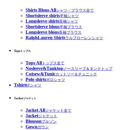
Shirts Blous All
シャツ・ブラウス全て
Shortsleeve shirts
半袖シャツ
Longsleeve shirts
長袖シャツ
Shortsleeve blous
半袖ブラウス
Longsleeve blous
長袖ブラウス
RalphLauren Shirts
ラルフローレンシャツ
Tops
トップス
Tops All
トップス全て
Nosleeve&Tanktop
ノースリーブ＆タンクトップ
Cutsew&Tunic
カットソー＆チュニック
Polo shirts
ポロシャツ
Tshirts
Tシャツ
Jacket
ジャケット
Jacket All
ジャケット全て
Jacket
ジャケット
Blouson
ブルゾン
Gown
ガウン