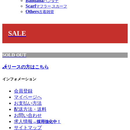
Bandana
バンダナ
Scarf
マフラー,スカーフ
Others
古着雑貨
SALE
SOLD OUT
リースの方はこちら
インフォメーション
会員登録
マイページへ
お支払い方法
配送方法・送料
お問い合わせ
求人情報
→採用強化中！
サイトマップ