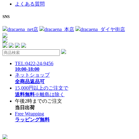
よくある質問
SNS
dracaena_net店
dracaena_本店
dracaena_ダイヤ街店
TEL:0422-24-9456
10:00-18:00
ネットショップ
全商品返品可
15,000円以上のご注文で
送料無料
※離島は除く
午後2時までのご注文
当日出荷
Free Wrapping
ラッピング無料