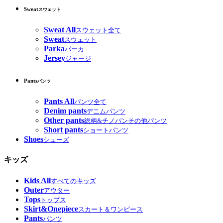
Sweat
スウェット
Sweat All
スウェット全て
Sweat
スウェット
Parka
パーカ
Jersey
ジャージ
Pants
パンツ
Pants All
パンツ全て
Denim pants
デニムパンツ
Other pants
総柄&チノパンその他パンツ
Short pants
ショートパンツ
Shoes
シューズ
キッズ
Kids All
すべてのキッズ
Outer
アウター
Tops
トップス
Skirt&Onepiece
スカート＆ワンピース
Pants
パンツ