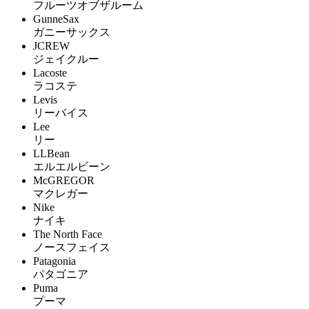
フルーツオブザルーム
GunneSax
ガニーサックス
JCREW
ジェイクルー
Lacoste
ラコステ
Levis
リーバイス
Lee
リー
LLBean
エルエルビーン
McGREGOR
マクレガー
Nike
ナイキ
The North Face
ノースフェイス
Patagonia
パタゴニア
Puma
プーマ