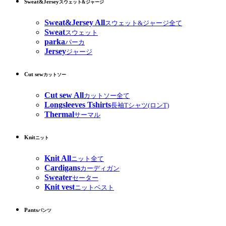
Sweat&Jersey
スウェット&ジャージ
Sweat&Jersey All
スウェット&ジャージ全て
Sweat
スウェット
parka
パーカ
Jersey
ジャージ
Cut sew
カットソー
Cut sew All
カットソー全て
Longsleeves Tshirts
長袖Tシャツ(ロンT)
Thermal
サーマル
Knit
ニット
Knit All
ニット全て
Cardigans
カーディガン
Sweater
セーター
Knit vest
ニットベスト
Pants
パンツ