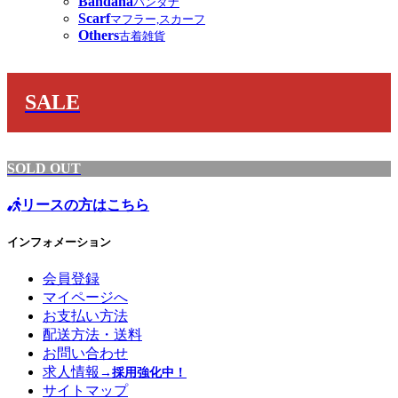
Bandana
バンダナ
Scarf
マフラー,スカーフ
Others
古着雑貨
SALE
SOLD OUT
リースの方はこちら
インフォメーション
会員登録
マイページへ
お支払い方法
配送方法・送料
お問い合わせ
求人情報
→採用強化中！
サイトマップ