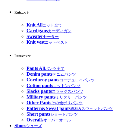
Knit
ニット
Knit All
ニット全て
Cardigans
カーディガン
Sweater
セーター
Knit vest
ニットベスト
Pants
パンツ
Pants All
パンツ全て
Denim pants
デニムパンツ
Corduroy pants
コーデュロイパンツ
Cotton pants
コットンパンツ
Slacks pants
スラックスパンツ
Military pants
ミリタリーパンツ
Other Pants
その他ポリパンツ
Pattern&Sweat pants
総柄&スウェットパンツ
Short pants
ショートパンツ
Overalls
オーバーオール
Shoes
シューズ