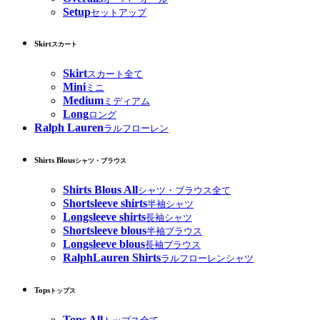
Setup
セットアップ
Skirt
スカート
Skirt
スカート全て
Mini
ミニ
Medium
ミディアム
Long
ロング
Ralph Lauren
ラルフローレン
Shirts Blous
シャツ・ブラウス
Shirts Blous All
シャツ・ブラウス全て
Shortsleeve shirts
半袖シャツ
Longsleeve shirts
長袖シャツ
Shortsleeve blous
半袖ブラウス
Longsleeve blous
長袖ブラウス
RalphLauren Shirts
ラルフローレンシャツ
Tops
トップス
Tops All