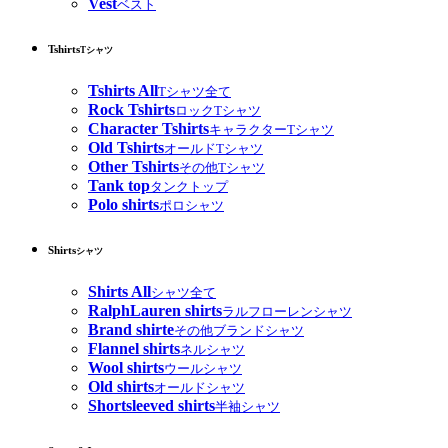
Vest
ベスト
Tshirts
Tシャツ
Tshirts All
Tシャツ全て
Rock Tshirts
ロックTシャツ
Character Tshirts
キャラクターTシャツ
Old Tshirts
オールドTシャツ
Other Tshirts
その他Tシャツ
Tank top
タンクトップ
Polo shirts
ポロシャツ
Shirts
シャツ
Shirts All
シャツ全て
RalphLauren shirts
ラルフローレンシャツ
Brand shirte
その他ブランドシャツ
Flannel shirts
ネルシャツ
Wool shirts
ウールシャツ
Old shirts
オールドシャツ
Shortsleeved shirts
半袖シャツ