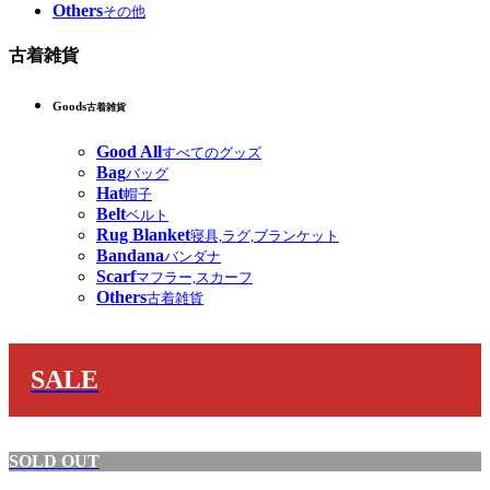
Others
その他
古着雑貨
Goods
古着雑貨
Good All
すべてのグッズ
Bag
バッグ
Hat
帽子
Belt
ベルト
Rug Blanket
寝具,ラグ,ブランケット
Bandana
バンダナ
Scarf
マフラー,スカーフ
Others
古着雑貨
SALE
SOLD OUT