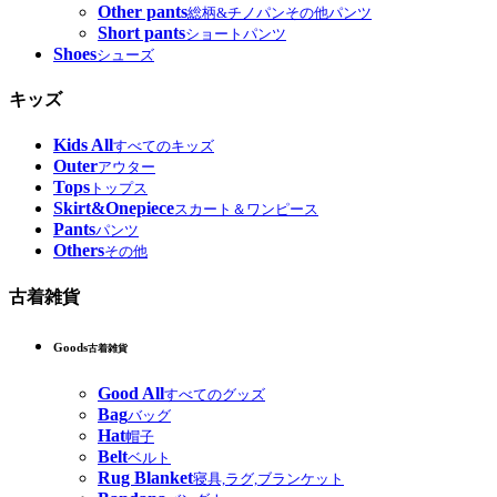
Other pants
総柄&チノパンその他パンツ
Short pants
ショートパンツ
Shoes
シューズ
キッズ
Kids All
すべてのキッズ
Outer
アウター
Tops
トップス
Skirt&Onepiece
スカート＆ワンピース
Pants
パンツ
Others
その他
古着雑貨
Goods
古着雑貨
Good All
すべてのグッズ
Bag
バッグ
Hat
帽子
Belt
ベルト
Rug Blanket
寝具,ラグ,ブランケット