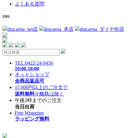
よくある質問
SNS
dracaena_net店
dracaena_本店
dracaena_ダイヤ街店
TEL:0422-24-9456
10:00-18:00
ネットショップ
全商品返品可
15,000円以上のご注文で
送料無料
※離島は除く
午後2時までのご注文
当日出荷
Free Wrapping
ラッピング無料