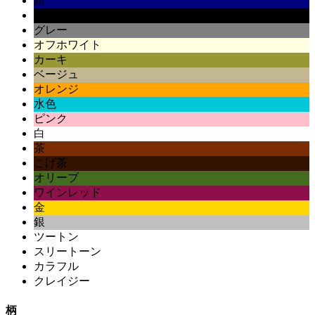
紺
黒
グレー
オフホワイト
カーキ
ベージュ
オレンジ
水色
ピンク
白
茶
こげ茶
オリーブ
ワインレッド
金
銀
ツートン
スリートーン
カラフル
クレイジー
柄