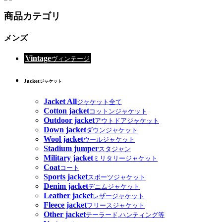
商品カテゴリ
メンズ
Vintage
ヴィンテージ
Jacket
ジャケット
Jacket All
ジャケット全て
Cotton jacket
コットンジャケット
Outdoor jacket
アウトドアジャケット
Down jacket
ダウンジャケット
Wool jacket
ウールジャケット
Stadium jumper
スタジャン
Military jacket
ミリタリージャケット
Coat
コート
Sports jacket
スポーツジャケット
Denim jacket
デニムジャケット
Leather jacket
レザージャケット
Fleece jacket
フリースジャケット
Other jacket
テーラード,ハンティング等