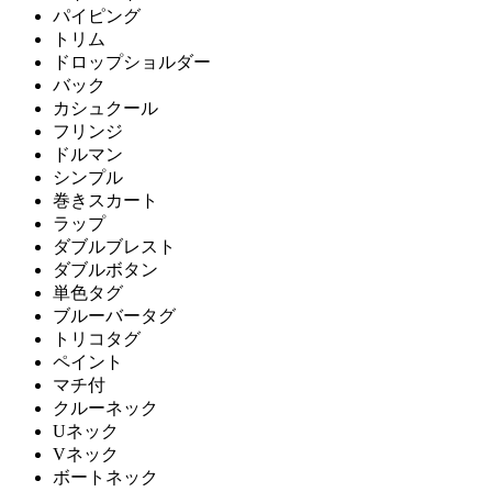
パイピング
トリム
ドロップショルダー
バック
カシュクール
フリンジ
ドルマン
シンプル
巻きスカート
ラップ
ダブルブレスト
ダブルボタン
単色タグ
ブルーバータグ
トリコタグ
ペイント
マチ付
クルーネック
Uネック
Vネック
ボートネック