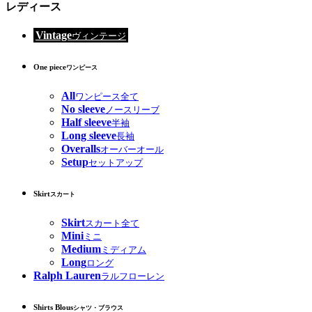
レディース
Vintage
ヴィンテージ
One piece
ワンピース
All
ワンピース全て
No sleeve
ノースリーブ
Half sleeve
半袖
Long sleeve
長袖
Overalls
オーバーオール
Setup
セットアップ
Skirt
スカート
Skirt
スカート全て
Mini
ミニ
Medium
ミディアム
Long
ロング
Ralph Lauren
ラルフローレン
Shirts Blous
シャツ・ブラウス