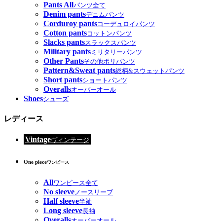
Pants All
パンツ全て
Denim pants
デニムパンツ
Corduroy pants
コーデュロイパンツ
Cotton pants
コットンパンツ
Slacks pants
スラックスパンツ
Military pants
ミリタリーパンツ
Other Pants
その他ポリパンツ
Pattern&Sweat pants
総柄&スウェットパンツ
Short pants
ショートパンツ
Overalls
オーバーオール
Shoes
シューズ
レディース
Vintage
ヴィンテージ
One piece
ワンピース
All
ワンピース全て
No sleeve
ノースリーブ
Half sleeve
半袖
Long sleeve
長袖
Overalls
オーバーオール