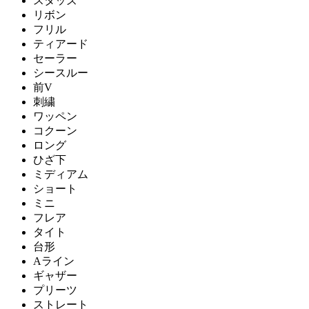
スタッズ
リボン
フリル
ティアード
セーラー
シースルー
前V
刺繍
ワッペン
コクーン
ロング
ひざ下
ミディアム
ショート
ミニ
フレア
タイト
台形
Aライン
ギャザー
プリーツ
ストレート