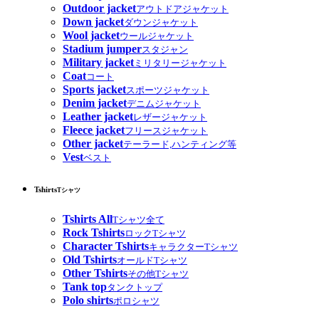
Outdoor jacket
アウトドアジャケット
Down jacket
ダウンジャケット
Wool jacket
ウールジャケット
Stadium jumper
スタジャン
Military jacket
ミリタリージャケット
Coat
コート
Sports jacket
スポーツジャケット
Denim jacket
デニムジャケット
Leather jacket
レザージャケット
Fleece jacket
フリースジャケット
Other jacket
テーラード,ハンティング等
Vest
ベスト
Tshirts
Tシャツ
Tshirts All
Tシャツ全て
Rock Tshirts
ロックTシャツ
Character Tshirts
キャラクターTシャツ
Old Tshirts
オールドTシャツ
Other Tshirts
その他Tシャツ
Tank top
タンクトップ
Polo shirts
ポロシャツ