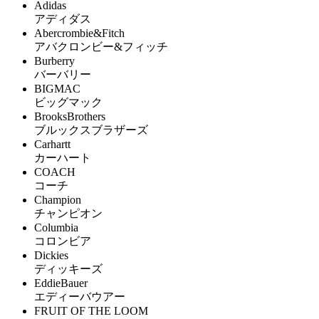
Adidas
アディダス
Abercrombie&Fitch
アバクロンビー&フィッチ
Burberry
バーバリー
BIGMAC
ビッグマック
BrooksBrothers
ブルックスブラザーズ
Carhartt
カーハート
COACH
コーチ
Champion
チャンピオン
Columbia
コロンビア
Dickies
ディッキーズ
EddieBauer
エディーバウアー
FRUIT OF THE LOOM