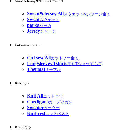
Sweat&Jersey
スウェット&ジャージ
Sweat&Jersey All
スウェット&ジャージ全て
Sweat
スウェット
parka
パーカ
Jersey
ジャージ
Cut sew
カットソー
Cut sew All
カットソー全て
Longsleeves Tshirts
長袖Tシャツ(ロンT)
Thermal
サーマル
Knit
ニット
Knit All
ニット全て
Cardigans
カーディガン
Sweater
セーター
Knit vest
ニットベスト
Pants
パンツ