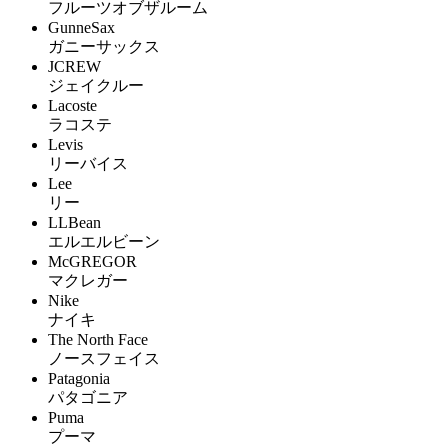
フルーツオブザルーム
GunneSax
ガニーサックス
JCREW
ジェイクルー
Lacoste
ラコステ
Levis
リーバイス
Lee
リー
LLBean
エルエルビーン
McGREGOR
マクレガー
Nike
ナイキ
The North Face
ノースフェイス
Patagonia
パタゴニア
Puma
プーマ