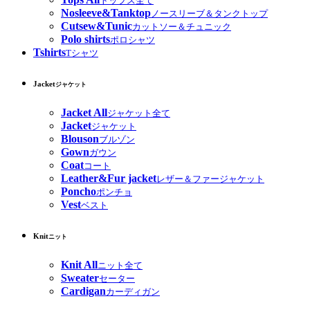
トップス全て
Nosleeve&Tanktop
ノースリーブ＆タンクトップ
Cutsew&Tunic
カットソー＆チュニック
Polo shirts
ポロシャツ
Tshirts
Tシャツ
Jacket
ジャケット
Jacket All
ジャケット全て
Jacket
ジャケット
Blouson
ブルゾン
Gown
ガウン
Coat
コート
Leather&Fur jacket
レザー＆ファージャケット
Poncho
ポンチョ
Vest
ベスト
Knit
ニット
Knit All
ニット全て
Sweater
セーター
Cardigan
カーディガン