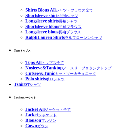
Shirts Blous All
シャツ・ブラウス全て
Shortsleeve shirts
半袖シャツ
Longsleeve shirts
長袖シャツ
Shortsleeve blous
半袖ブラウス
Longsleeve blous
長袖ブラウス
RalphLauren Shirts
ラルフローレンシャツ
Tops
トップス
Tops All
トップス全て
Nosleeve&Tanktop
ノースリーブ＆タンクトップ
Cutsew&Tunic
カットソー＆チュニック
Polo shirts
ポロシャツ
Tshirts
Tシャツ
Jacket
ジャケット
Jacket All
ジャケット全て
Jacket
ジャケット
Blouson
ブルゾン
Gown
ガウン