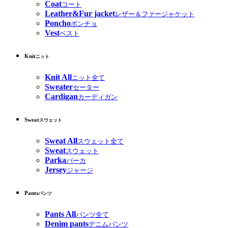
Coat
コート
Leather&Fur jacket
レザー＆ファージャケット
Poncho
ポンチョ
Vest
ベスト
Knit
ニット
Knit All
ニット全て
Sweater
セーター
Cardigan
カーディガン
Sweat
スウェット
Sweat All
スウェット全て
Sweat
スウェット
Parka
パーカ
Jersey
ジャージ
Pants
パンツ
Pants All
パンツ全て
Denim pants
デニムパンツ