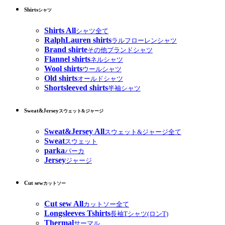
Shirts
シャツ
Shirts All
シャツ全て
RalphLauren shirts
ラルフローレンシャツ
Brand shirte
その他ブランドシャツ
Flannel shirts
ネルシャツ
Wool shirts
ウールシャツ
Old shirts
オールドシャツ
Shortsleeved shirts
半袖シャツ
Sweat&Jersey
スウェット&ジャージ
Sweat&Jersey All
スウェット&ジャージ全て
Sweat
スウェット
parka
パーカ
Jersey
ジャージ
Cut sew
カットソー
Cut sew All
カットソー全て
Longsleeves Tshirts
長袖Tシャツ(ロンT)
Thermal
サーマル