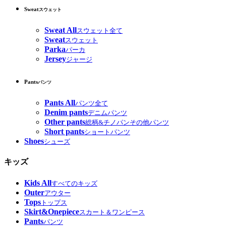
Sweat
スウェット
Sweat All
スウェット全て
Sweat
スウェット
Parka
パーカ
Jersey
ジャージ
Pants
パンツ
Pants All
パンツ全て
Denim pants
デニムパンツ
Other pants
総柄&チノパンその他パンツ
Short pants
ショートパンツ
Shoes
シューズ
キッズ
Kids All
すべてのキッズ
Outer
アウター
Tops
トップス
Skirt&Onepiece
スカート＆ワンピース
Pants
パンツ