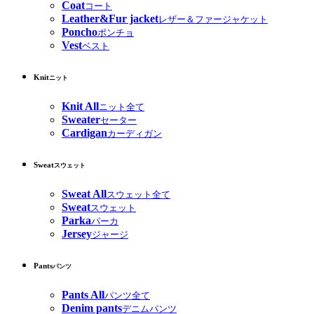
Coat
コート
Leather&Fur jacket
レザー＆ファージャケット
Poncho
ポンチョ
Vest
ベスト
Knit
ニット
Knit All
ニット全て
Sweater
セーター
Cardigan
カーディガン
Sweat
スウェット
Sweat All
スウェット全て
Sweat
スウェット
Parka
パーカ
Jersey
ジャージ
Pants
パンツ
Pants All
パンツ全て
Denim pants
デニムパンツ