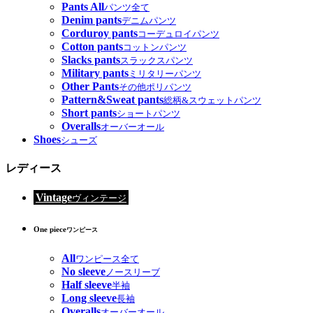
Pants All
パンツ全て
Denim pants
デニムパンツ
Corduroy pants
コーデュロイパンツ
Cotton pants
コットンパンツ
Slacks pants
スラックスパンツ
Military pants
ミリタリーパンツ
Other Pants
その他ポリパンツ
Pattern&Sweat pants
総柄&スウェットパンツ
Short pants
ショートパンツ
Overalls
オーバーオール
Shoes
シューズ
レディース
Vintage
ヴィンテージ
One piece
ワンピース
All
ワンピース全て
No sleeve
ノースリーブ
Half sleeve
半袖
Long sleeve
長袖
Overalls
オーバーオール