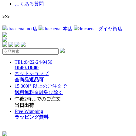
よくある質問
SNS
dracaena_net店
dracaena_本店
dracaena_ダイヤ街店
TEL:0422-24-9456
10:00-18:00
ネットショップ
全商品返品可
15,000円以上のご注文で
送料無料
※離島は除く
午後2時までのご注文
当日出荷
Free Wrapping
ラッピング無料