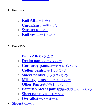
Knit
ニット
Knit All
ニット全て
Cardigans
カーディガン
Sweater
セーター
Knit vest
ニットベスト
Pants
パンツ
Pants All
パンツ全て
Denim pants
デニムパンツ
Corduroy pants
コーデュロイパンツ
Cotton pants
コットンパンツ
Slacks pants
スラックスパンツ
Military pants
ミリタリーパンツ
Other Pants
その他ポリパンツ
Pattern&Sweat pants
総柄&スウェットパンツ
Short pants
ショートパンツ
Overalls
オーバーオール
Shoes
シューズ