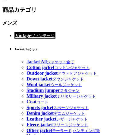
商品カテゴリ
メンズ
Vintage
ヴィンテージ
Jacket
ジャケット
Jacket All
ジャケット全て
Cotton jacket
コットンジャケット
Outdoor jacket
アウトドアジャケット
Down jacket
ダウンジャケット
Wool jacket
ウールジャケット
Stadium jumper
スタジャン
Military jacket
ミリタリージャケット
Coat
コート
Sports jacket
スポーツジャケット
Denim jacket
デニムジャケット
Leather jacket
レザージャケット
Fleece jacket
フリースジャケット
Other jacket
テーラード,ハンティング等