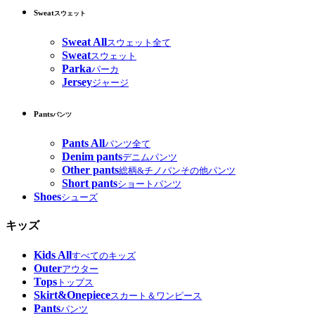
Sweat
スウェット
Sweat All
スウェット全て
Sweat
スウェット
Parka
パーカ
Jersey
ジャージ
Pants
パンツ
Pants All
パンツ全て
Denim pants
デニムパンツ
Other pants
総柄&チノパンその他パンツ
Short pants
ショートパンツ
Shoes
シューズ
キッズ
Kids All
すべてのキッズ
Outer
アウター
Tops
トップス
Skirt&Onepiece
スカート＆ワンピース
Pants
パンツ