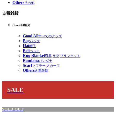
Others
その他
古着雑貨
Goods
古着雑貨
Good All
すべてのグッズ
Bag
バッグ
Hat
帽子
Belt
ベルト
Rug Blanket
寝具,ラグ,ブランケット
Bandana
バンダナ
Scarf
マフラー,スカーフ
Others
古着雑貨
SALE
SOLD OUT