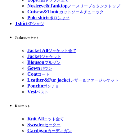
トップス全て
Nosleeve&Tanktop
ノースリーブ＆タンクトップ
Cutsew&Tunic
カットソー＆チュニック
Polo shirts
ポロシャツ
Tshirts
Tシャツ
Jacket
ジャケット
Jacket All
ジャケット全て
Jacket
ジャケット
Blouson
ブルゾン
Gown
ガウン
Coat
コート
Leather&Fur jacket
レザー＆ファージャケット
Poncho
ポンチョ
Vest
ベスト
Knit
ニット
Knit All
ニット全て
Sweater
セーター
Cardigan
カーディガン