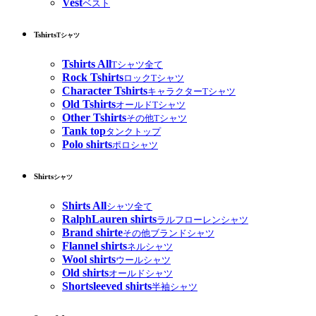
Vest
ベスト
Tshirts
Tシャツ
Tshirts All
Tシャツ全て
Rock Tshirts
ロックTシャツ
Character Tshirts
キャラクターTシャツ
Old Tshirts
オールドTシャツ
Other Tshirts
その他Tシャツ
Tank top
タンクトップ
Polo shirts
ポロシャツ
Shirts
シャツ
Shirts All
シャツ全て
RalphLauren shirts
ラルフローレンシャツ
Brand shirte
その他ブランドシャツ
Flannel shirts
ネルシャツ
Wool shirts
ウールシャツ
Old shirts
オールドシャツ
Shortsleeved shirts
半袖シャツ