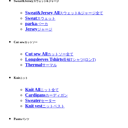
Sweat&Jersey
スウェット&ジャージ
Sweat&Jersey All
スウェット&ジャージ全て
Sweat
スウェット
parka
パーカ
Jersey
ジャージ
Cut sew
カットソー
Cut sew All
カットソー全て
Longsleeves Tshirts
長袖Tシャツ(ロンT)
Thermal
サーマル
Knit
ニット
Knit All
ニット全て
Cardigans
カーディガン
Sweater
セーター
Knit vest
ニットベスト
Pants
パンツ