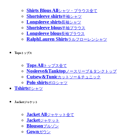
Shirts Blous All
シャツ・ブラウス全て
Shortsleeve shirts
半袖シャツ
Longsleeve shirts
長袖シャツ
Shortsleeve blous
半袖ブラウス
Longsleeve blous
長袖ブラウス
RalphLauren Shirts
ラルフローレンシャツ
Tops
トップス
Tops All
トップス全て
Nosleeve&Tanktop
ノースリーブ＆タンクトップ
Cutsew&Tunic
カットソー＆チュニック
Polo shirts
ポロシャツ
Tshirts
Tシャツ
Jacket
ジャケット
Jacket All
ジャケット全て
Jacket
ジャケット
Blouson
ブルゾン
Gown
ガウン