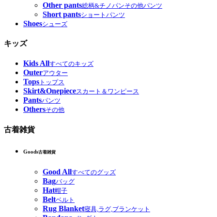
Other pants
総柄&チノパンその他パンツ
Short pants
ショートパンツ
Shoes
シューズ
キッズ
Kids All
すべてのキッズ
Outer
アウター
Tops
トップス
Skirt&Onepiece
スカート＆ワンピース
Pants
パンツ
Others
その他
古着雑貨
Goods
古着雑貨
Good All
すべてのグッズ
Bag
バッグ
Hat
帽子
Belt
ベルト
Rug Blanket
寝具,ラグ,ブランケット