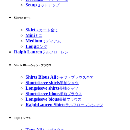
Setup
セットアップ
Skirt
スカート
Skirt
スカート全て
Mini
ミニ
Medium
ミディアム
Long
ロング
Ralph Lauren
ラルフローレン
Shirts Blous
シャツ・ブラウス
Shirts Blous All
シャツ・ブラウス全て
Shortsleeve shirts
半袖シャツ
Longsleeve shirts
長袖シャツ
Shortsleeve blous
半袖ブラウス
Longsleeve blous
長袖ブラウス
RalphLauren Shirts
ラルフローレンシャツ
Tops
トップス
Tops All