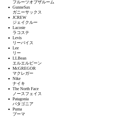
フルーツオブザルーム
GunneSax
ガニーサックス
JCREW
ジェイクルー
Lacoste
ラコステ
Levis
リーバイス
Lee
リー
LLBean
エルエルビーン
McGREGOR
マクレガー
Nike
ナイキ
The North Face
ノースフェイス
Patagonia
パタゴニア
Puma
プーマ