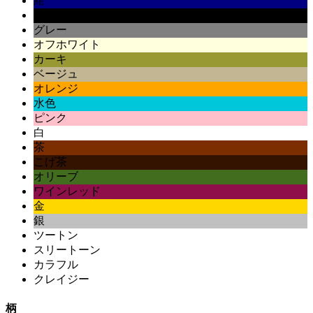
紺
黒
グレー
オフホワイト
カーキ
ベージュ
オレンジ
水色
ピンク
白
茶
こげ茶
オリーブ
ワインレッド
金
銀
ツートン
スリートーン
カラフル
クレイジー
柄