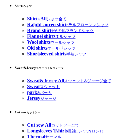
Shirts
シャツ
Shirts All
シャツ全て
RalphLauren shirts
ラルフローレンシャツ
Brand shirte
その他ブランドシャツ
Flannel shirts
ネルシャツ
Wool shirts
ウールシャツ
Old shirts
オールドシャツ
Shortsleeved shirts
半袖シャツ
Sweat&Jersey
スウェット&ジャージ
Sweat&Jersey All
スウェット&ジャージ全て
Sweat
スウェット
parka
パーカ
Jersey
ジャージ
Cut sew
カットソー
Cut sew All
カットソー全て
Longsleeves Tshirts
長袖Tシャツ(ロンT)
Thermal
サーマル