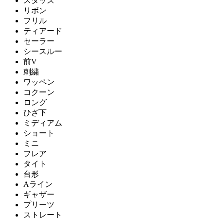
スタッズ
リボン
フリル
ティアード
セーラー
シースルー
前V
刺繍
ワッペン
コクーン
ロング
ひざ下
ミディアム
ショート
ミニ
フレア
タイト
台形
Aライン
ギャザー
プリーツ
ストレート