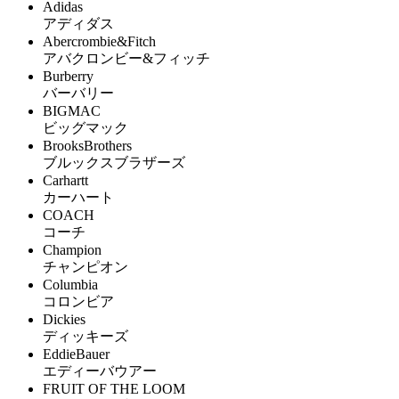
Adidas
アディダス
Abercrombie&Fitch
アバクロンビー&フィッチ
Burberry
バーバリー
BIGMAC
ビッグマック
BrooksBrothers
ブルックスブラザーズ
Carhartt
カーハート
COACH
コーチ
Champion
チャンピオン
Columbia
コロンビア
Dickies
ディッキーズ
EddieBauer
エディーバウアー
FRUIT OF THE LOOM