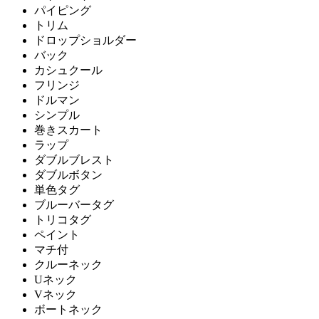
パイピング
トリム
ドロップショルダー
バック
カシュクール
フリンジ
ドルマン
シンプル
巻きスカート
ラップ
ダブルブレスト
ダブルボタン
単色タグ
ブルーバータグ
トリコタグ
ペイント
マチ付
クルーネック
Uネック
Vネック
ボートネック