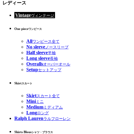
レディース
Vintage
ヴィンテージ
One piece
ワンピース
All
ワンピース全て
No sleeve
ノースリーブ
Half sleeve
半袖
Long sleeve
長袖
Overalls
オーバーオール
Setup
セットアップ
Skirt
スカート
Skirt
スカート全て
Mini
ミニ
Medium
ミディアム
Long
ロング
Ralph Lauren
ラルフローレン
Shirts Blous
シャツ・ブラウス