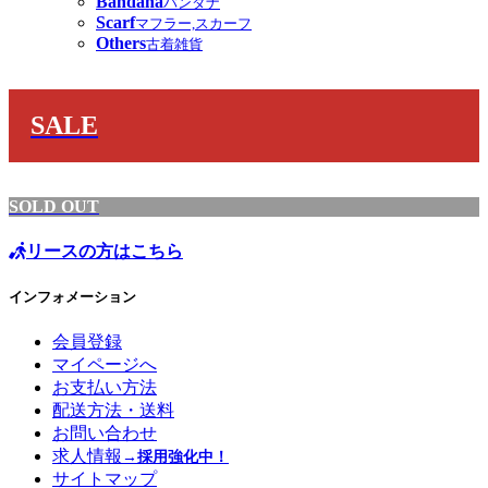
Bandana
バンダナ
Scarf
マフラー,スカーフ
Others
古着雑貨
SALE
SOLD OUT
リースの方はこちら
インフォメーション
会員登録
マイページへ
お支払い方法
配送方法・送料
お問い合わせ
求人情報
→採用強化中！
サイトマップ