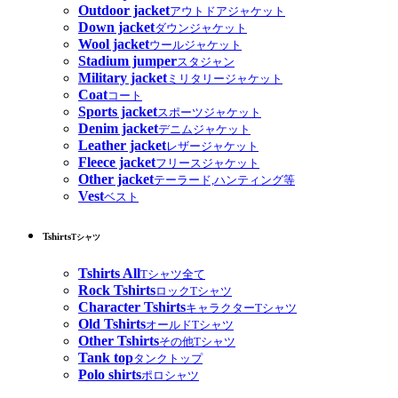
Outdoor jacket
アウトドアジャケット
Down jacket
ダウンジャケット
Wool jacket
ウールジャケット
Stadium jumper
スタジャン
Military jacket
ミリタリージャケット
Coat
コート
Sports jacket
スポーツジャケット
Denim jacket
デニムジャケット
Leather jacket
レザージャケット
Fleece jacket
フリースジャケット
Other jacket
テーラード,ハンティング等
Vest
ベスト
Tshirts
Tシャツ
Tshirts All
Tシャツ全て
Rock Tshirts
ロックTシャツ
Character Tshirts
キャラクターTシャツ
Old Tshirts
オールドTシャツ
Other Tshirts
その他Tシャツ
Tank top
タンクトップ
Polo shirts
ポロシャツ