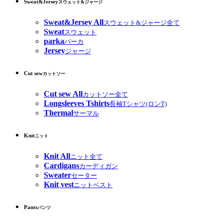
Sweat&Jersey
スウェット&ジャージ
Sweat&Jersey All
スウェット&ジャージ全て
Sweat
スウェット
parka
パーカ
Jersey
ジャージ
Cut sew
カットソー
Cut sew All
カットソー全て
Longsleeves Tshirts
長袖Tシャツ(ロンT)
Thermal
サーマル
Knit
ニット
Knit All
ニット全て
Cardigans
カーディガン
Sweater
セーター
Knit vest
ニットベスト
Pants
パンツ