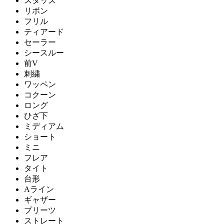
スタッズ
リボン
フリル
ティアード
セーラー
シースルー
前V
刺繍
ワッペン
コクーン
ロング
ひざ下
ミディアム
ショート
ミニ
フレア
タイト
台形
Aライン
ギャザー
プリーツ
ストレート