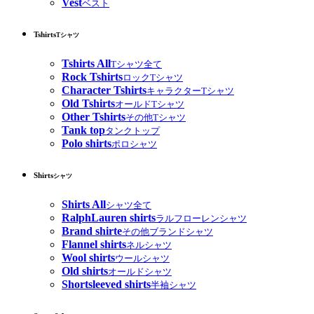
Vest
ベスト
Tshirts
Tシャツ
Tshirts All
Tシャツ全て
Rock Tshirts
ロックTシャツ
Character Tshirts
キャラクターTシャツ
Old Tshirts
オールドTシャツ
Other Tshirts
その他Tシャツ
Tank top
タンクトップ
Polo shirts
ポロシャツ
Shirts
シャツ
Shirts All
シャツ全て
RalphLauren shirts
ラルフローレンシャツ
Brand shirte
その他ブランドシャツ
Flannel shirts
ネルシャツ
Wool shirts
ウールシャツ
Old shirts
オールドシャツ
Shortsleeved shirts
半袖シャツ