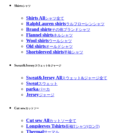
Shirts
シャツ
Shirts All
シャツ全て
RalphLauren shirts
ラルフローレンシャツ
Brand shirte
その他ブランドシャツ
Flannel shirts
ネルシャツ
Wool shirts
ウールシャツ
Old shirts
オールドシャツ
Shortsleeved shirts
半袖シャツ
Sweat&Jersey
スウェット&ジャージ
Sweat&Jersey All
スウェット&ジャージ全て
Sweat
スウェット
parka
パーカ
Jersey
ジャージ
Cut sew
カットソー
Cut sew All
カットソー全て
Longsleeves Tshirts
長袖Tシャツ(ロンT)
Thermal
サーマル