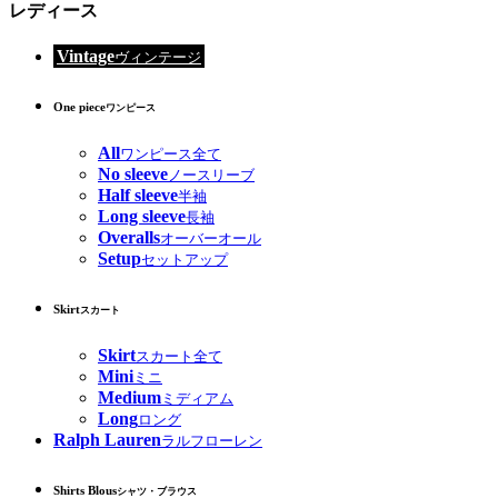
レディース
Vintage
ヴィンテージ
One piece
ワンピース
All
ワンピース全て
No sleeve
ノースリーブ
Half sleeve
半袖
Long sleeve
長袖
Overalls
オーバーオール
Setup
セットアップ
Skirt
スカート
Skirt
スカート全て
Mini
ミニ
Medium
ミディアム
Long
ロング
Ralph Lauren
ラルフローレン
Shirts Blous
シャツ・ブラウス