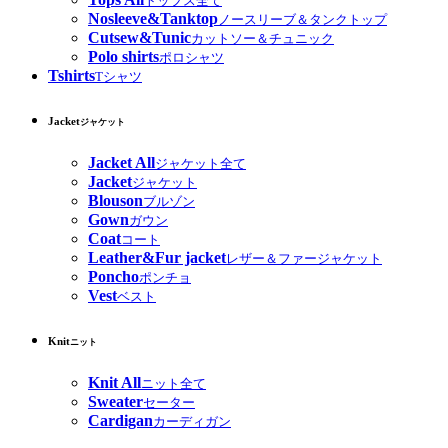
トップス全て
Nosleeve&Tanktop
ノースリーブ＆タンクトップ
Cutsew&Tunic
カットソー＆チュニック
Polo shirts
ポロシャツ
Tshirts
Tシャツ
Jacket
ジャケット
Jacket All
ジャケット全て
Jacket
ジャケット
Blouson
ブルゾン
Gown
ガウン
Coat
コート
Leather&Fur jacket
レザー＆ファージャケット
Poncho
ポンチョ
Vest
ベスト
Knit
ニット
Knit All
ニット全て
Sweater
セーター
Cardigan
カーディガン