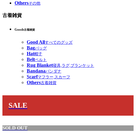
Others
その他
古着雑貨
Goods
古着雑貨
Good All
すべてのグッズ
Bag
バッグ
Hat
帽子
Belt
ベルト
Rug Blanket
寝具,ラグ,ブランケット
Bandana
バンダナ
Scarf
マフラー,スカーフ
Others
古着雑貨
SALE
SOLD OUT