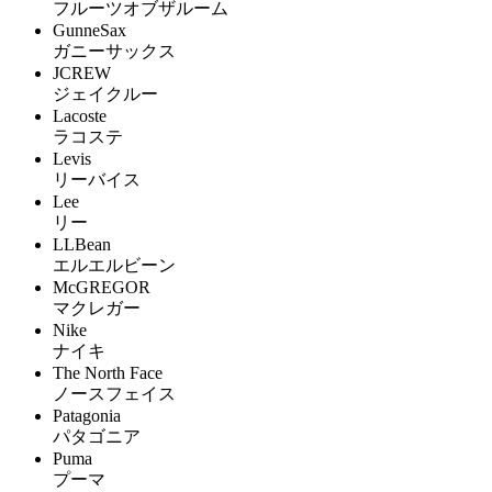
フルーツオブザルーム
GunneSax
ガニーサックス
JCREW
ジェイクルー
Lacoste
ラコステ
Levis
リーバイス
Lee
リー
LLBean
エルエルビーン
McGREGOR
マクレガー
Nike
ナイキ
The North Face
ノースフェイス
Patagonia
パタゴニア
Puma
プーマ