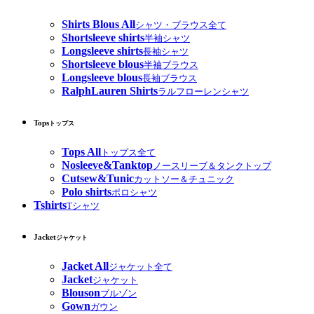
Shirts Blous All
シャツ・ブラウス全て
Shortsleeve shirts
半袖シャツ
Longsleeve shirts
長袖シャツ
Shortsleeve blous
半袖ブラウス
Longsleeve blous
長袖ブラウス
RalphLauren Shirts
ラルフローレンシャツ
Tops
トップス
Tops All
トップス全て
Nosleeve&Tanktop
ノースリーブ＆タンクトップ
Cutsew&Tunic
カットソー＆チュニック
Polo shirts
ポロシャツ
Tshirts
Tシャツ
Jacket
ジャケット
Jacket All
ジャケット全て
Jacket
ジャケット
Blouson
ブルゾン
Gown
ガウン