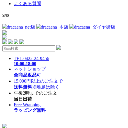
よくある質問
SNS
dracaena_net店
dracaena_本店
dracaena_ダイヤ街店
TEL:0422-24-9456
10:00-18:00
ネットショップ
全商品返品可
15,000円以上のご注文で
送料無料
※離島は除く
午後2時までのご注文
当日出荷
Free Wrapping
ラッピング無料