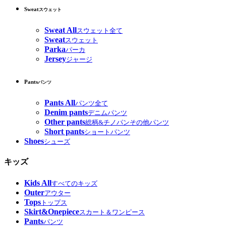
Sweat
スウェット
Sweat All
スウェット全て
Sweat
スウェット
Parka
パーカ
Jersey
ジャージ
Pants
パンツ
Pants All
パンツ全て
Denim pants
デニムパンツ
Other pants
総柄&チノパンその他パンツ
Short pants
ショートパンツ
Shoes
シューズ
キッズ
Kids All
すべてのキッズ
Outer
アウター
Tops
トップス
Skirt&Onepiece
スカート＆ワンピース
Pants
パンツ