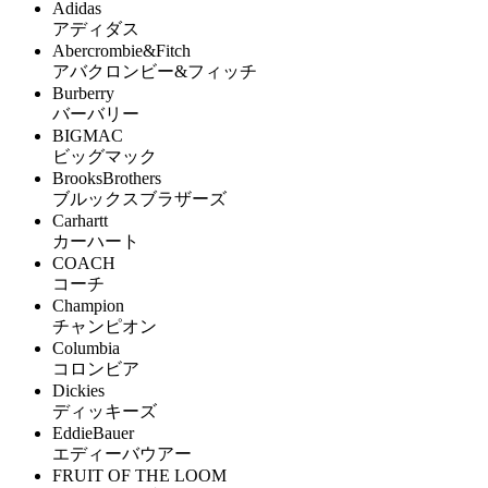
Adidas
アディダス
Abercrombie&Fitch
アバクロンビー&フィッチ
Burberry
バーバリー
BIGMAC
ビッグマック
BrooksBrothers
ブルックスブラザーズ
Carhartt
カーハート
COACH
コーチ
Champion
チャンピオン
Columbia
コロンビア
Dickies
ディッキーズ
EddieBauer
エディーバウアー
FRUIT OF THE LOOM