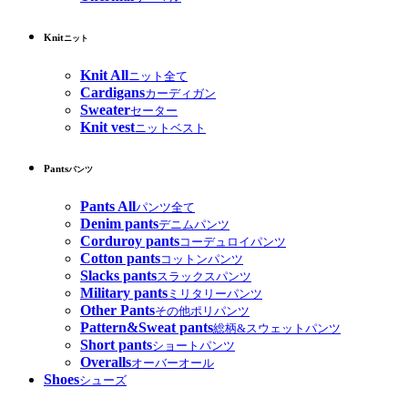
Knit
ニット
Knit All
ニット全て
Cardigans
カーディガン
Sweater
セーター
Knit vest
ニットベスト
Pants
パンツ
Pants All
パンツ全て
Denim pants
デニムパンツ
Corduroy pants
コーデュロイパンツ
Cotton pants
コットンパンツ
Slacks pants
スラックスパンツ
Military pants
ミリタリーパンツ
Other Pants
その他ポリパンツ
Pattern&Sweat pants
総柄&スウェットパンツ
Short pants
ショートパンツ
Overalls
オーバーオール
Shoes
シューズ