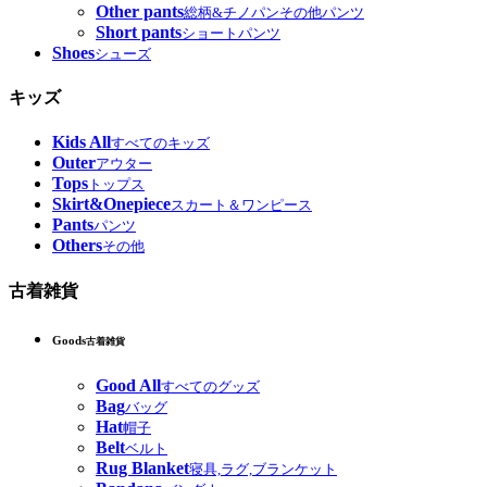
Other pants
総柄&チノパンその他パンツ
Short pants
ショートパンツ
Shoes
シューズ
キッズ
Kids All
すべてのキッズ
Outer
アウター
Tops
トップス
Skirt&Onepiece
スカート＆ワンピース
Pants
パンツ
Others
その他
古着雑貨
Goods
古着雑貨
Good All
すべてのグッズ
Bag
バッグ
Hat
帽子
Belt
ベルト
Rug Blanket
寝具,ラグ,ブランケット