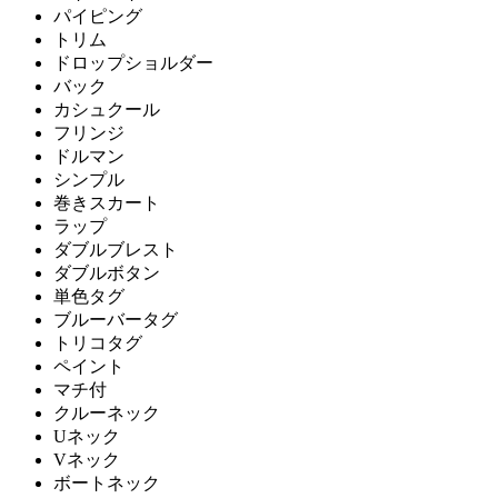
パイピング
トリム
ドロップショルダー
バック
カシュクール
フリンジ
ドルマン
シンプル
巻きスカート
ラップ
ダブルブレスト
ダブルボタン
単色タグ
ブルーバータグ
トリコタグ
ペイント
マチ付
クルーネック
Uネック
Vネック
ボートネック