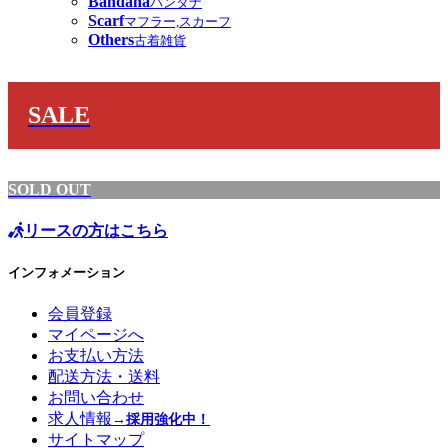
Bandana
バンダナ
Scarf
マフラー,スカーフ
Others
古着雑貨
SALE
SOLD OUT
リースの方はこちら
インフォメーション
会員登録
マイページへ
お支払い方法
配送方法・送料
お問い合わせ
求人情報
→採用強化中！
サイトマップ