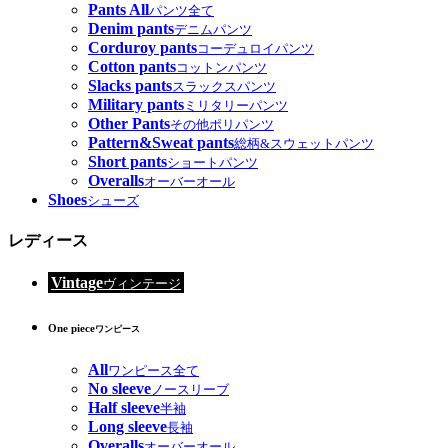
Pants All
パンツ全て
Denim pants
デニムパンツ
Corduroy pants
コーデュロイパンツ
Cotton pants
コットンパンツ
Slacks pants
スラックスパンツ
Military pants
ミリタリーパンツ
Other Pants
その他ポリパンツ
Pattern&Sweat pants
総柄&スウェットパンツ
Short pants
ショートパンツ
Overalls
オーバーオール
Shoes
シューズ
レディース
Vintage
ヴィンテージ
One piece
ワンピース
All
ワンピース全て
No sleeve
ノースリーブ
Half sleeve
半袖
Long sleeve
長袖
Overalls
オーバーオール