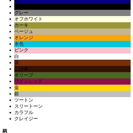
紺
黒
グレー
オフホワイト
カーキ
ベージュ
オレンジ
水色
ピンク
白
茶
こげ茶
オリーブ
ワインレッド
金
銀
ツートン
スリートーン
カラフル
クレイジー
柄