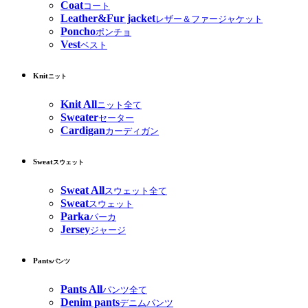
Coat
コート
Leather&Fur jacket
レザー＆ファージャケット
Poncho
ポンチョ
Vest
ベスト
Knit
ニット
Knit All
ニット全て
Sweater
セーター
Cardigan
カーディガン
Sweat
スウェット
Sweat All
スウェット全て
Sweat
スウェット
Parka
パーカ
Jersey
ジャージ
Pants
パンツ
Pants All
パンツ全て
Denim pants
デニムパンツ