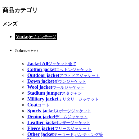
商品カテゴリ
メンズ
Vintage
ヴィンテージ
Jacket
ジャケット
Jacket All
ジャケット全て
Cotton jacket
コットンジャケット
Outdoor jacket
アウトドアジャケット
Down jacket
ダウンジャケット
Wool jacket
ウールジャケット
Stadium jumper
スタジャン
Military jacket
ミリタリージャケット
Coat
コート
Sports jacket
スポーツジャケット
Denim jacket
デニムジャケット
Leather jacket
レザージャケット
Fleece jacket
フリースジャケット
Other jacket
テーラード,ハンティング等