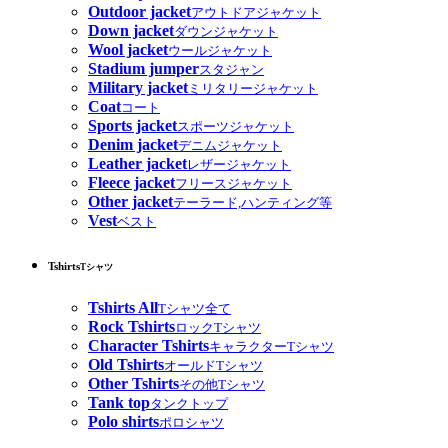
Outdoor jacket
アウトドアジャケット
Down jacket
ダウンジャケット
Wool jacket
ウールジャケット
Stadium jumper
スタジャン
Military jacket
ミリタリージャケット
Coat
コート
Sports jacket
スポーツジャケット
Denim jacket
デニムジャケット
Leather jacket
レザージャケット
Fleece jacket
フリースジャケット
Other jacket
テーラード,ハンティング等
Vest
ベスト
Tshirts
Tシャツ
Tshirts All
Tシャツ全て
Rock Tshirts
ロックTシャツ
Character Tshirts
キャラクターTシャツ
Old Tshirts
オールドTシャツ
Other Tshirts
その他Tシャツ
Tank top
タンクトップ
Polo shirts
ポロシャツ