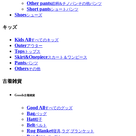
Other pants
総柄&チノパンその他パンツ
Short pants
ショートパンツ
Shoes
シューズ
キッズ
Kids All
すべてのキッズ
Outer
アウター
Tops
トップス
Skirt&Onepiece
スカート＆ワンピース
Pants
パンツ
Others
その他
古着雑貨
Goods
古着雑貨
Good All
すべてのグッズ
Bag
バッグ
Hat
帽子
Belt
ベルト
Rug Blanket
寝具,ラグ,ブランケット