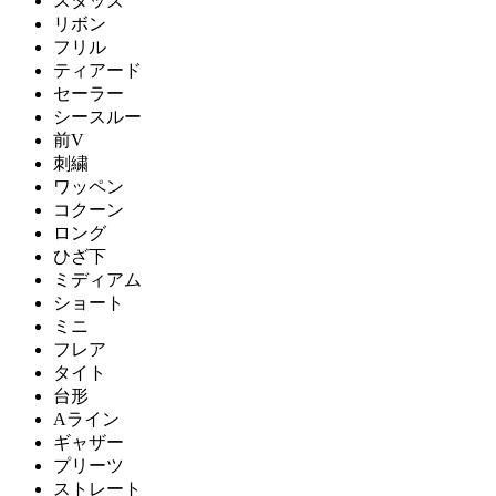
スタッズ
リボン
フリル
ティアード
セーラー
シースルー
前V
刺繍
ワッペン
コクーン
ロング
ひざ下
ミディアム
ショート
ミニ
フレア
タイト
台形
Aライン
ギャザー
プリーツ
ストレート