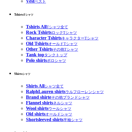
Vest
ベスト
Tshirts
Tシャツ
Tshirts All
Tシャツ全て
Rock Tshirts
ロックTシャツ
Character Tshirts
キャラクターTシャツ
Old Tshirts
オールドTシャツ
Other Tshirts
その他Tシャツ
Tank top
タンクトップ
Polo shirts
ポロシャツ
Shirts
シャツ
Shirts All
シャツ全て
RalphLauren shirts
ラルフローレンシャツ
Brand shirte
その他ブランドシャツ
Flannel shirts
ネルシャツ
Wool shirts
ウールシャツ
Old shirts
オールドシャツ
Shortsleeved shirts
半袖シャツ