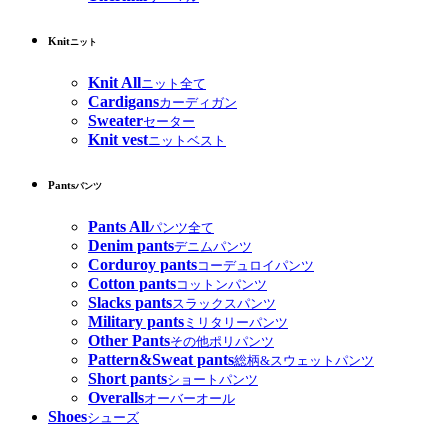
Knit
ニット
Knit All
ニット全て
Cardigans
カーディガン
Sweater
セーター
Knit vest
ニットベスト
Pants
パンツ
Pants All
パンツ全て
Denim pants
デニムパンツ
Corduroy pants
コーデュロイパンツ
Cotton pants
コットンパンツ
Slacks pants
スラックスパンツ
Military pants
ミリタリーパンツ
Other Pants
その他ポリパンツ
Pattern&Sweat pants
総柄&スウェットパンツ
Short pants
ショートパンツ
Overalls
オーバーオール
Shoes
シューズ