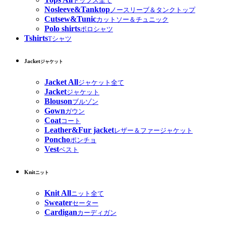
トップス全て
Nosleeve&Tanktop
ノースリーブ＆タンクトップ
Cutsew&Tunic
カットソー＆チュニック
Polo shirts
ポロシャツ
Tshirts
Tシャツ
Jacket
ジャケット
Jacket All
ジャケット全て
Jacket
ジャケット
Blouson
ブルゾン
Gown
ガウン
Coat
コート
Leather&Fur jacket
レザー＆ファージャケット
Poncho
ポンチョ
Vest
ベスト
Knit
ニット
Knit All
ニット全て
Sweater
セーター
Cardigan
カーディガン