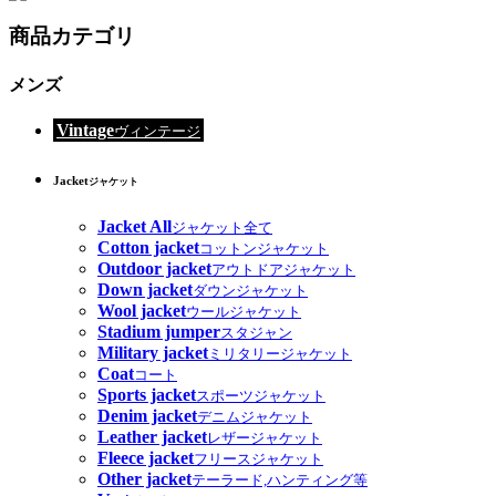
商品カテゴリ
メンズ
Vintage
ヴィンテージ
Jacket
ジャケット
Jacket All
ジャケット全て
Cotton jacket
コットンジャケット
Outdoor jacket
アウトドアジャケット
Down jacket
ダウンジャケット
Wool jacket
ウールジャケット
Stadium jumper
スタジャン
Military jacket
ミリタリージャケット
Coat
コート
Sports jacket
スポーツジャケット
Denim jacket
デニムジャケット
Leather jacket
レザージャケット
Fleece jacket
フリースジャケット
Other jacket
テーラード,ハンティング等