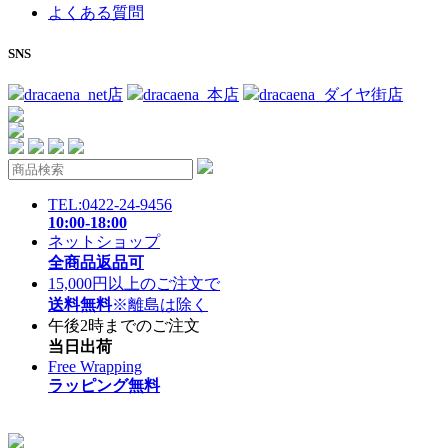
よくある質問
SNS
dracaena_net店
dracaena_本店
dracaena_ダイヤ街店
TEL:0422-24-9456
10:00-18:00
ネットショップ
全商品返品可
15,000円以上のご注文で
送料無料
※離島は除く
午後2時までのご注文
当日出荷
Free Wrapping
ラッピング無料