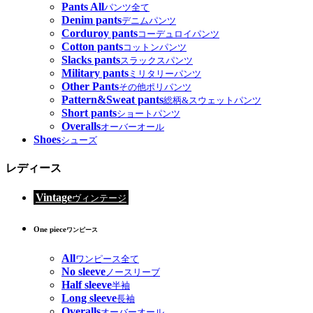
Pants All
パンツ全て
Denim pants
デニムパンツ
Corduroy pants
コーデュロイパンツ
Cotton pants
コットンパンツ
Slacks pants
スラックスパンツ
Military pants
ミリタリーパンツ
Other Pants
その他ポリパンツ
Pattern&Sweat pants
総柄&スウェットパンツ
Short pants
ショートパンツ
Overalls
オーバーオール
Shoes
シューズ
レディース
Vintage
ヴィンテージ
One piece
ワンピース
All
ワンピース全て
No sleeve
ノースリーブ
Half sleeve
半袖
Long sleeve
長袖
Overalls
オーバーオール