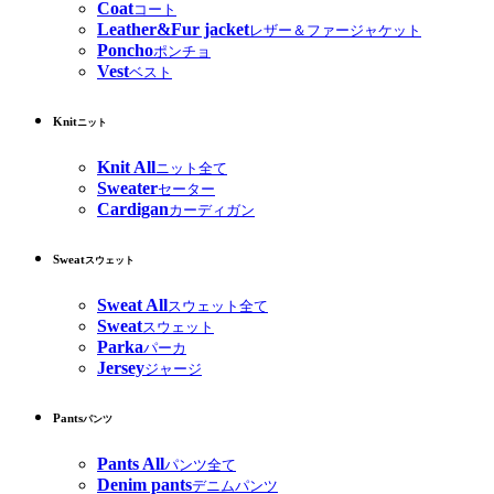
Coat
コート
Leather&Fur jacket
レザー＆ファージャケット
Poncho
ポンチョ
Vest
ベスト
Knit
ニット
Knit All
ニット全て
Sweater
セーター
Cardigan
カーディガン
Sweat
スウェット
Sweat All
スウェット全て
Sweat
スウェット
Parka
パーカ
Jersey
ジャージ
Pants
パンツ
Pants All
パンツ全て
Denim pants
デニムパンツ