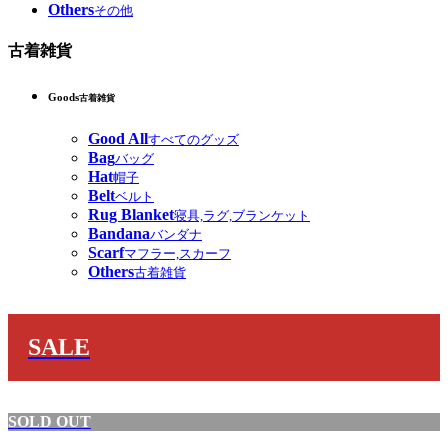
Others
その他
古着雑貨
Goods
古着雑貨
Good All
すべてのグッズ
Bag
バッグ
Hat
帽子
Belt
ベルト
Rug Blanket
寝具,ラグ,ブランケット
Bandana
バンダナ
Scarf
マフラー,スカーフ
Others
古着雑貨
SALE
SOLD OUT