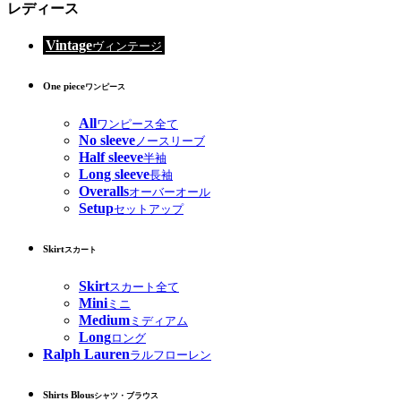
レディース
Vintage
ヴィンテージ
One piece
ワンピース
All
ワンピース全て
No sleeve
ノースリーブ
Half sleeve
半袖
Long sleeve
長袖
Overalls
オーバーオール
Setup
セットアップ
Skirt
スカート
Skirt
スカート全て
Mini
ミニ
Medium
ミディアム
Long
ロング
Ralph Lauren
ラルフローレン
Shirts Blous
シャツ・ブラウス