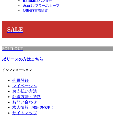
Bandana
バンダナ
Scarf
マフラー,スカーフ
Others
古着雑貨
SALE
SOLD OUT
リースの方はこちら
インフォメーション
会員登録
マイページへ
お支払い方法
配送方法・送料
お問い合わせ
求人情報
→採用強化中！
サイトマップ