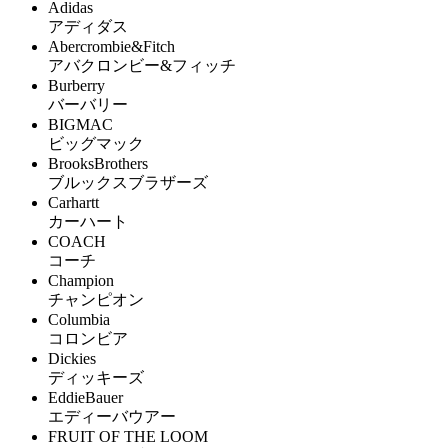
Adidas
アディダス
Abercrombie&Fitch
アバクロンビー&フィッチ
Burberry
バーバリー
BIGMAC
ビッグマック
BrooksBrothers
ブルックスブラザーズ
Carhartt
カーハート
COACH
コーチ
Champion
チャンピオン
Columbia
コロンビア
Dickies
ディッキーズ
EddieBauer
エディーバウアー
FRUIT OF THE LOOM