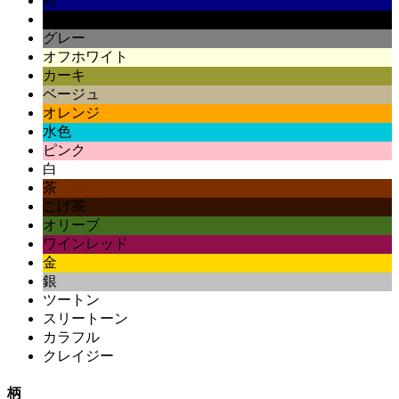
紺
黒
グレー
オフホワイト
カーキ
ベージュ
オレンジ
水色
ピンク
白
茶
こげ茶
オリーブ
ワインレッド
金
銀
ツートン
スリートーン
カラフル
クレイジー
柄