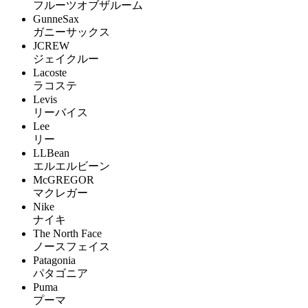
フルーツオブザルーム
GunneSax
ガニーサックス
JCREW
ジェイクルー
Lacoste
ラコステ
Levis
リーバイス
Lee
リー
LLBean
エルエルビーン
McGREGOR
マクレガー
Nike
ナイキ
The North Face
ノースフェイス
Patagonia
パタゴニア
Puma
プーマ