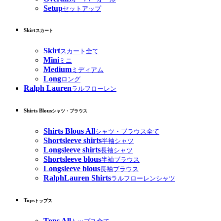
Setup
セットアップ
Skirt
スカート
Skirt
スカート全て
Mini
ミニ
Medium
ミディアム
Long
ロング
Ralph Lauren
ラルフローレン
Shirts Blous
シャツ・ブラウス
Shirts Blous All
シャツ・ブラウス全て
Shortsleeve shirts
半袖シャツ
Longsleeve shirts
長袖シャツ
Shortsleeve blous
半袖ブラウス
Longsleeve blous
長袖ブラウス
RalphLauren Shirts
ラルフローレンシャツ
Tops
トップス
Tops All