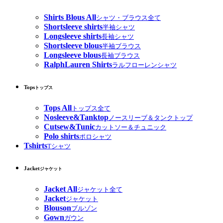
Shirts Blous All
シャツ・ブラウス全て
Shortsleeve shirts
半袖シャツ
Longsleeve shirts
長袖シャツ
Shortsleeve blous
半袖ブラウス
Longsleeve blous
長袖ブラウス
RalphLauren Shirts
ラルフローレンシャツ
Tops
トップス
Tops All
トップス全て
Nosleeve&Tanktop
ノースリーブ＆タンクトップ
Cutsew&Tunic
カットソー＆チュニック
Polo shirts
ポロシャツ
Tshirts
Tシャツ
Jacket
ジャケット
Jacket All
ジャケット全て
Jacket
ジャケット
Blouson
ブルゾン
Gown
ガウン