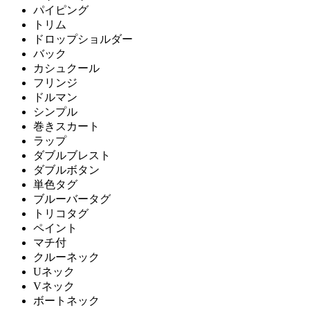
パイピング
トリム
ドロップショルダー
バック
カシュクール
フリンジ
ドルマン
シンプル
巻きスカート
ラップ
ダブルブレスト
ダブルボタン
単色タグ
ブルーバータグ
トリコタグ
ペイント
マチ付
クルーネック
Uネック
Vネック
ボートネック