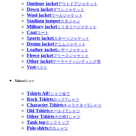
Outdoor jacket
アウトドアジャケット
Down jacket
ダウンジャケット
Wool jacket
ウールジャケット
Stadium jumper
スタジャン
Military jacket
ミリタリージャケット
Coat
コート
Sports jacket
スポーツジャケット
Denim jacket
デニムジャケット
Leather jacket
レザージャケット
Fleece jacket
フリースジャケット
Other jacket
テーラード,ハンティング等
Vest
ベスト
Tshirts
Tシャツ
Tshirts All
Tシャツ全て
Rock Tshirts
ロックTシャツ
Character Tshirts
キャラクターTシャツ
Old Tshirts
オールドTシャツ
Other Tshirts
その他Tシャツ
Tank top
タンクトップ
Polo shirts
ポロシャツ