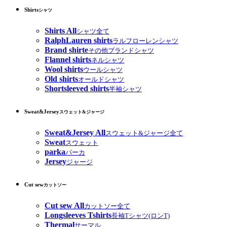
Shirts
シャツ
Shirts All
シャツ全て
RalphLauren shirts
ラルフローレンシャツ
Brand shirte
その他ブランドシャツ
Flannel shirts
ネルシャツ
Wool shirts
ウールシャツ
Old shirts
オールドシャツ
Shortsleeved shirts
半袖シャツ
Sweat&Jersey
スウェット&ジャージ
Sweat&Jersey All
スウェット&ジャージ全て
Sweat
スウェット
parka
パーカ
Jersey
ジャージ
Cut sew
カットソー
Cut sew All
カットソー全て
Longsleeves Tshirts
長袖Tシャツ(ロンT)
Thermal
サーマル