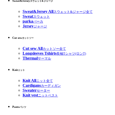
Sweat&Jersey
スウェット&ジャージ
Sweat&Jersey All
スウェット&ジャージ全て
Sweat
スウェット
parka
パーカ
Jersey
ジャージ
Cut sew
カットソー
Cut sew All
カットソー全て
Longsleeves Tshirts
長袖Tシャツ(ロンT)
Thermal
サーマル
Knit
ニット
Knit All
ニット全て
Cardigans
カーディガン
Sweater
セーター
Knit vest
ニットベスト
Pants
パンツ