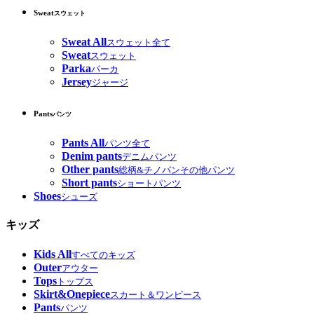
Sweat
スウェット
Sweat All
スウェット全て
Sweat
スウェット
Parka
パーカ
Jersey
ジャージ
Pants
パンツ
Pants All
パンツ全て
Denim pants
デニムパンツ
Other pants
総柄&チノパンその他パンツ
Short pants
ショートパンツ
Shoes
シューズ
キッズ
Kids All
すべてのキッズ
Outer
アウター
Tops
トップス
Skirt&Onepiece
スカート＆ワンピース
Pants
パンツ