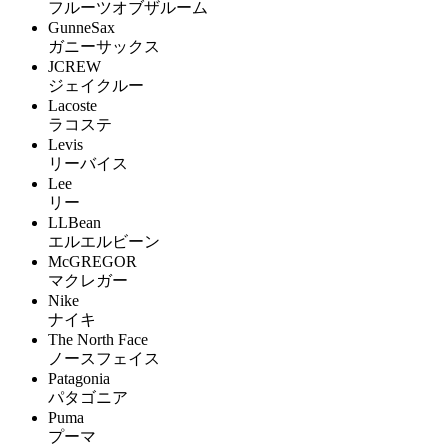
フルーツオブザルーム
GunneSax
ガニーサックス
JCREW
ジェイクルー
Lacoste
ラコステ
Levis
リーバイス
Lee
リー
LLBean
エルエルビーン
McGREGOR
マクレガー
Nike
ナイキ
The North Face
ノースフェイス
Patagonia
パタゴニア
Puma
プーマ