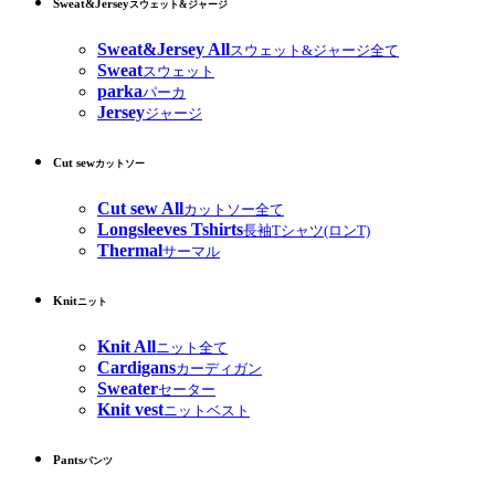
Sweat&Jersey
スウェット&ジャージ
Sweat&Jersey All
スウェット&ジャージ全て
Sweat
スウェット
parka
パーカ
Jersey
ジャージ
Cut sew
カットソー
Cut sew All
カットソー全て
Longsleeves Tshirts
長袖Tシャツ(ロンT)
Thermal
サーマル
Knit
ニット
Knit All
ニット全て
Cardigans
カーディガン
Sweater
セーター
Knit vest
ニットベスト
Pants
パンツ