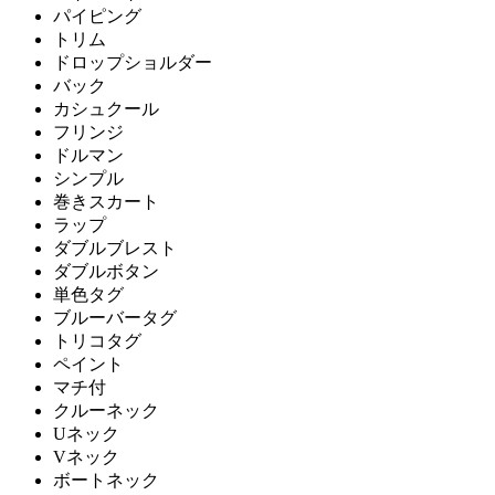
パイピング
トリム
ドロップショルダー
バック
カシュクール
フリンジ
ドルマン
シンプル
巻きスカート
ラップ
ダブルブレスト
ダブルボタン
単色タグ
ブルーバータグ
トリコタグ
ペイント
マチ付
クルーネック
Uネック
Vネック
ボートネック