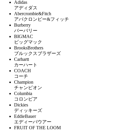
Adidas
アディダス
Abercrombie&Fitch
アバクロンビー&フィッチ
Burberry
バーバリー
BIGMAC
ビッグマック
BrooksBrothers
ブルックスブラザーズ
Carhartt
カーハート
COACH
コーチ
Champion
チャンピオン
Columbia
コロンビア
Dickies
ディッキーズ
EddieBauer
エディーバウアー
FRUIT OF THE LOOM