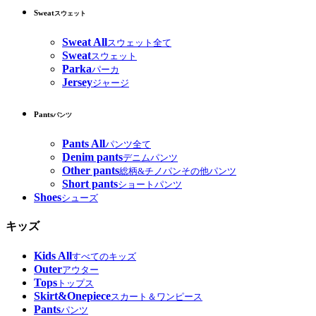
Sweat
スウェット
Sweat All
スウェット全て
Sweat
スウェット
Parka
パーカ
Jersey
ジャージ
Pants
パンツ
Pants All
パンツ全て
Denim pants
デニムパンツ
Other pants
総柄&チノパンその他パンツ
Short pants
ショートパンツ
Shoes
シューズ
キッズ
Kids All
すべてのキッズ
Outer
アウター
Tops
トップス
Skirt&Onepiece
スカート＆ワンピース
Pants
パンツ