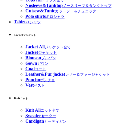
トップス全て
Nosleeve&Tanktop
ノースリーブ＆タンクトップ
Cutsew&Tunic
カットソー＆チュニック
Polo shirts
ポロシャツ
Tshirts
Tシャツ
Jacket
ジャケット
Jacket All
ジャケット全て
Jacket
ジャケット
Blouson
ブルゾン
Gown
ガウン
Coat
コート
Leather&Fur jacket
レザー＆ファージャケット
Poncho
ポンチョ
Vest
ベスト
Knit
ニット
Knit All
ニット全て
Sweater
セーター
Cardigan
カーディガン