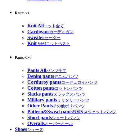
Knit
ニット
Knit All
ニット全て
Cardigans
カーディガン
Sweater
セーター
Knit vest
ニットベスト
Pants
パンツ
Pants All
パンツ全て
Denim pants
デニムパンツ
Corduroy pants
コーデュロイパンツ
Cotton pants
コットンパンツ
Slacks pants
スラックスパンツ
Military pants
ミリタリーパンツ
Other Pants
その他ポリパンツ
Pattern&Sweat pants
総柄&スウェットパンツ
Short pants
ショートパンツ
Overalls
オーバーオール
Shoes
シューズ