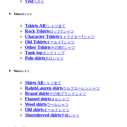
Vest
ベスト
Tshirts
Tシャツ
Tshirts All
Tシャツ全て
Rock Tshirts
ロックTシャツ
Character Tshirts
キャラクターTシャツ
Old Tshirts
オールドTシャツ
Other Tshirts
その他Tシャツ
Tank top
タンクトップ
Polo shirts
ポロシャツ
Shirts
シャツ
Shirts All
シャツ全て
RalphLauren shirts
ラルフローレンシャツ
Brand shirte
その他ブランドシャツ
Flannel shirts
ネルシャツ
Wool shirts
ウールシャツ
Old shirts
オールドシャツ
Shortsleeved shirts
半袖シャツ