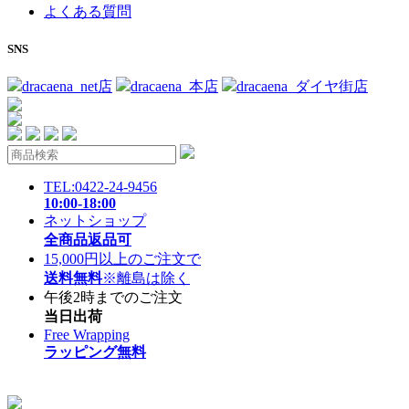
よくある質問
SNS
dracaena_net店
dracaena_本店
dracaena_ダイヤ街店
TEL:0422-24-9456
10:00-18:00
ネットショップ
全商品返品可
15,000円以上のご注文で
送料無料
※離島は除く
午後2時までのご注文
当日出荷
Free Wrapping
ラッピング無料