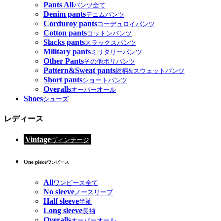
Pants All
パンツ全て
Denim pants
デニムパンツ
Corduroy pants
コーデュロイパンツ
Cotton pants
コットンパンツ
Slacks pants
スラックスパンツ
Military pants
ミリタリーパンツ
Other Pants
その他ポリパンツ
Pattern&Sweat pants
総柄&スウェットパンツ
Short pants
ショートパンツ
Overalls
オーバーオール
Shoes
シューズ
レディース
Vintage
ヴィンテージ
One piece
ワンピース
All
ワンピース全て
No sleeve
ノースリーブ
Half sleeve
半袖
Long sleeve
長袖
Overalls
オーバーオール