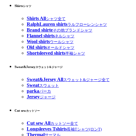
Shirts
シャツ
Shirts All
シャツ全て
RalphLauren shirts
ラルフローレンシャツ
Brand shirte
その他ブランドシャツ
Flannel shirts
ネルシャツ
Wool shirts
ウールシャツ
Old shirts
オールドシャツ
Shortsleeved shirts
半袖シャツ
Sweat&Jersey
スウェット&ジャージ
Sweat&Jersey All
スウェット&ジャージ全て
Sweat
スウェット
parka
パーカ
Jersey
ジャージ
Cut sew
カットソー
Cut sew All
カットソー全て
Longsleeves Tshirts
長袖Tシャツ(ロンT)
Thermal
サーマル