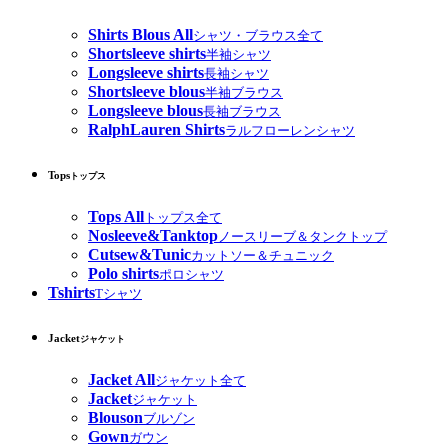
Shirts Blous All
シャツ・ブラウス全て
Shortsleeve shirts
半袖シャツ
Longsleeve shirts
長袖シャツ
Shortsleeve blous
半袖ブラウス
Longsleeve blous
長袖ブラウス
RalphLauren Shirts
ラルフローレンシャツ
Tops
トップス
Tops All
トップス全て
Nosleeve&Tanktop
ノースリーブ＆タンクトップ
Cutsew&Tunic
カットソー＆チュニック
Polo shirts
ポロシャツ
Tshirts
Tシャツ
Jacket
ジャケット
Jacket All
ジャケット全て
Jacket
ジャケット
Blouson
ブルゾン
Gown
ガウン