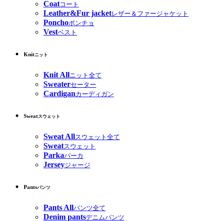
Coat
コート
Leather&Fur jacket
レザー＆ファージャケット
Poncho
ポンチョ
Vest
ベスト
Knit
ニット
Knit All
ニット全て
Sweater
セーター
Cardigan
カーディガン
Sweat
スウェット
Sweat All
スウェット全て
Sweat
スウェット
Parka
パーカ
Jersey
ジャージ
Pants
パンツ
Pants All
パンツ全て
Denim pants
デニムパンツ