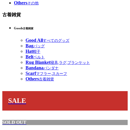
Others
その他
古着雑貨
Goods
古着雑貨
Good All
すべてのグッズ
Bag
バッグ
Hat
帽子
Belt
ベルト
Rug Blanket
寝具,ラグ,ブランケット
Bandana
バンダナ
Scarf
マフラー,スカーフ
Others
古着雑貨
SALE
SOLD OUT