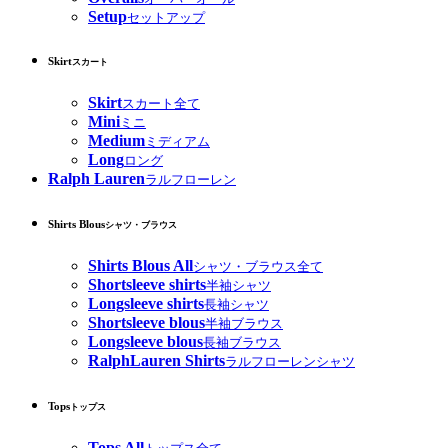
Setup
セットアップ
Skirt
スカート
Skirt
スカート全て
Mini
ミニ
Medium
ミディアム
Long
ロング
Ralph Lauren
ラルフローレン
Shirts Blous
シャツ・ブラウス
Shirts Blous All
シャツ・ブラウス全て
Shortsleeve shirts
半袖シャツ
Longsleeve shirts
長袖シャツ
Shortsleeve blous
半袖ブラウス
Longsleeve blous
長袖ブラウス
RalphLauren Shirts
ラルフローレンシャツ
Tops
トップス
Tops All