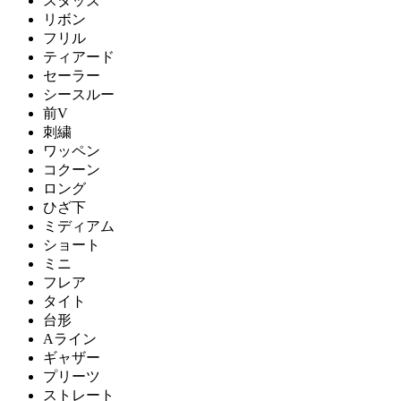
スタッズ
リボン
フリル
ティアード
セーラー
シースルー
前V
刺繍
ワッペン
コクーン
ロング
ひざ下
ミディアム
ショート
ミニ
フレア
タイト
台形
Aライン
ギャザー
プリーツ
ストレート