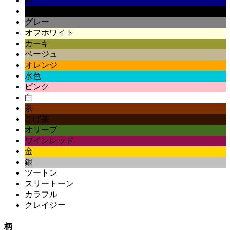
紺
黒
グレー
オフホワイト
カーキ
ベージュ
オレンジ
水色
ピンク
白
茶
こげ茶
オリーブ
ワインレッド
金
銀
ツートン
スリートーン
カラフル
クレイジー
柄