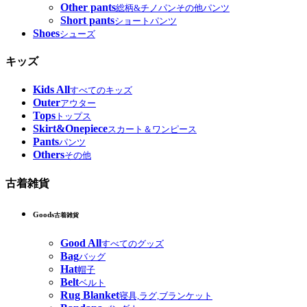
Other pants
総柄&チノパンその他パンツ
Short pants
ショートパンツ
Shoes
シューズ
キッズ
Kids All
すべてのキッズ
Outer
アウター
Tops
トップス
Skirt&Onepiece
スカート＆ワンピース
Pants
パンツ
Others
その他
古着雑貨
Goods
古着雑貨
Good All
すべてのグッズ
Bag
バッグ
Hat
帽子
Belt
ベルト
Rug Blanket
寝具,ラグ,ブランケット