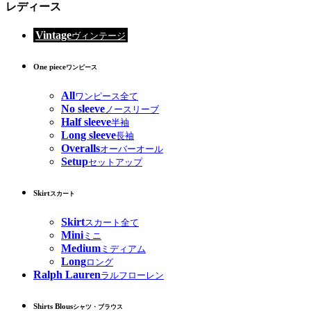
レディース
Vintage
ヴィンテージ
One piece
ワンピース
All
ワンピース全て
No sleeve
ノースリーブ
Half sleeve
半袖
Long sleeve
長袖
Overalls
オーバーオール
Setup
セットアップ
Skirt
スカート
Skirt
スカート全て
Mini
ミニ
Medium
ミディアム
Long
ロング
Ralph Lauren
ラルフローレン
Shirts Blous
シャツ・ブラウス