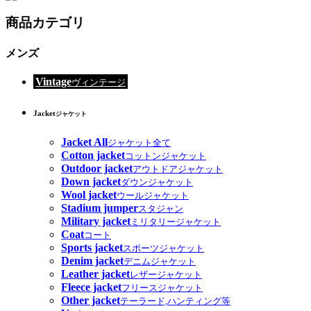
商品カテゴリ
メンズ
Vintage
ヴィンテージ
Jacket
ジャケット
Jacket All
ジャケット全て
Cotton jacket
コットンジャケット
Outdoor jacket
アウトドアジャケット
Down jacket
ダウンジャケット
Wool jacket
ウールジャケット
Stadium jumper
スタジャン
Military jacket
ミリタリージャケット
Coat
コート
Sports jacket
スポーツジャケット
Denim jacket
デニムジャケット
Leather jacket
レザージャケット
Fleece jacket
フリースジャケット
Other jacket
テーラード,ハンティング等