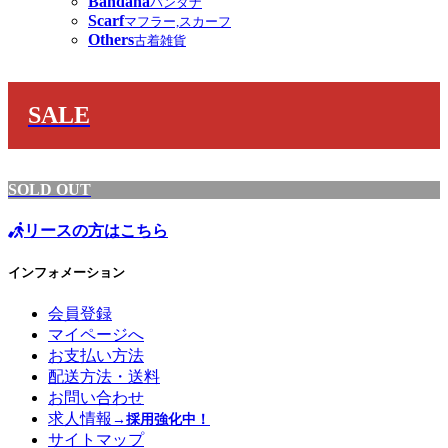
Bandana
バンダナ
Scarf
マフラー,スカーフ
Others
古着雑貨
SALE
SOLD OUT
リースの方はこちら
インフォメーション
会員登録
マイページへ
お支払い方法
配送方法・送料
お問い合わせ
求人情報
→採用強化中！
サイトマップ