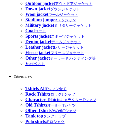
Outdoor jacket
アウトドアジャケット
Down jacket
ダウンジャケット
Wool jacket
ウールジャケット
Stadium jumper
スタジャン
Military jacket
ミリタリージャケット
Coat
コート
Sports jacket
スポーツジャケット
Denim jacket
デニムジャケット
Leather jacket
レザージャケット
Fleece jacket
フリースジャケット
Other jacket
テーラード,ハンティング等
Vest
ベスト
Tshirts
Tシャツ
Tshirts All
Tシャツ全て
Rock Tshirts
ロックTシャツ
Character Tshirts
キャラクターTシャツ
Old Tshirts
オールドTシャツ
Other Tshirts
その他Tシャツ
Tank top
タンクトップ
Polo shirts
ポロシャツ