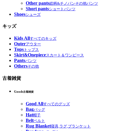
Other pants
総柄&チノパンその他パンツ
Short pants
ショートパンツ
Shoes
シューズ
キッズ
Kids All
すべてのキッズ
Outer
アウター
Tops
トップス
Skirt&Onepiece
スカート＆ワンピース
Pants
パンツ
Others
その他
古着雑貨
Goods
古着雑貨
Good All
すべてのグッズ
Bag
バッグ
Hat
帽子
Belt
ベルト
Rug Blanket
寝具,ラグ,ブランケット