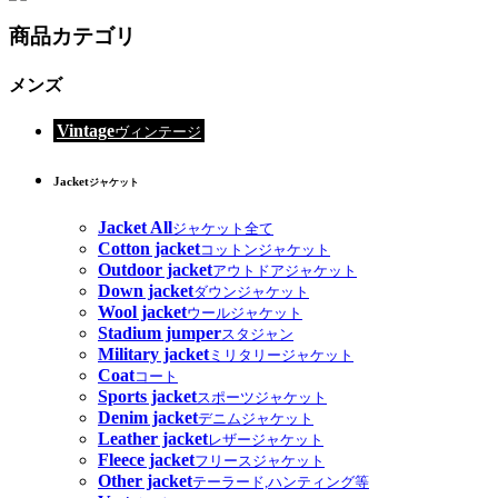
商品カテゴリ
メンズ
Vintage
ヴィンテージ
Jacket
ジャケット
Jacket All
ジャケット全て
Cotton jacket
コットンジャケット
Outdoor jacket
アウトドアジャケット
Down jacket
ダウンジャケット
Wool jacket
ウールジャケット
Stadium jumper
スタジャン
Military jacket
ミリタリージャケット
Coat
コート
Sports jacket
スポーツジャケット
Denim jacket
デニムジャケット
Leather jacket
レザージャケット
Fleece jacket
フリースジャケット
Other jacket
テーラード,ハンティング等