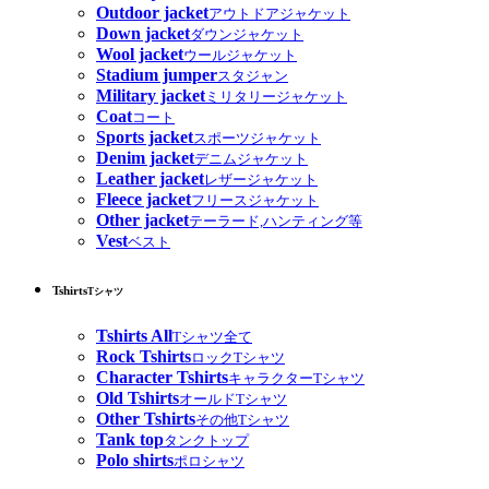
Outdoor jacket
アウトドアジャケット
Down jacket
ダウンジャケット
Wool jacket
ウールジャケット
Stadium jumper
スタジャン
Military jacket
ミリタリージャケット
Coat
コート
Sports jacket
スポーツジャケット
Denim jacket
デニムジャケット
Leather jacket
レザージャケット
Fleece jacket
フリースジャケット
Other jacket
テーラード,ハンティング等
Vest
ベスト
Tshirts
Tシャツ
Tshirts All
Tシャツ全て
Rock Tshirts
ロックTシャツ
Character Tshirts
キャラクターTシャツ
Old Tshirts
オールドTシャツ
Other Tshirts
その他Tシャツ
Tank top
タンクトップ
Polo shirts
ポロシャツ