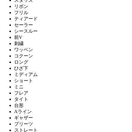
スタッズ
リボン
フリル
ティアード
セーラー
シースルー
前V
刺繍
ワッペン
コクーン
ロング
ひざ下
ミディアム
ショート
ミニ
フレア
タイト
台形
Aライン
ギャザー
プリーツ
ストレート