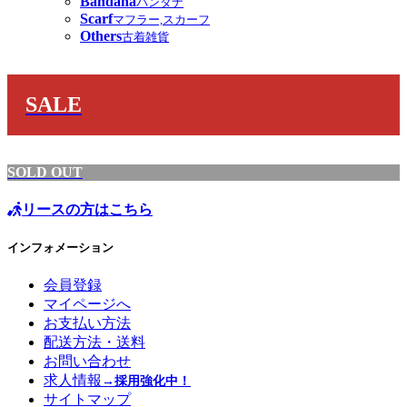
Bandana
バンダナ
Scarf
マフラー,スカーフ
Others
古着雑貨
SALE
SOLD OUT
リースの方はこちら
インフォメーション
会員登録
マイページへ
お支払い方法
配送方法・送料
お問い合わせ
求人情報
→採用強化中！
サイトマップ