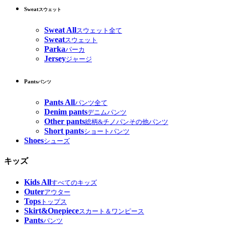
Sweat
スウェット
Sweat All
スウェット全て
Sweat
スウェット
Parka
パーカ
Jersey
ジャージ
Pants
パンツ
Pants All
パンツ全て
Denim pants
デニムパンツ
Other pants
総柄&チノパンその他パンツ
Short pants
ショートパンツ
Shoes
シューズ
キッズ
Kids All
すべてのキッズ
Outer
アウター
Tops
トップス
Skirt&Onepiece
スカート＆ワンピース
Pants
パンツ