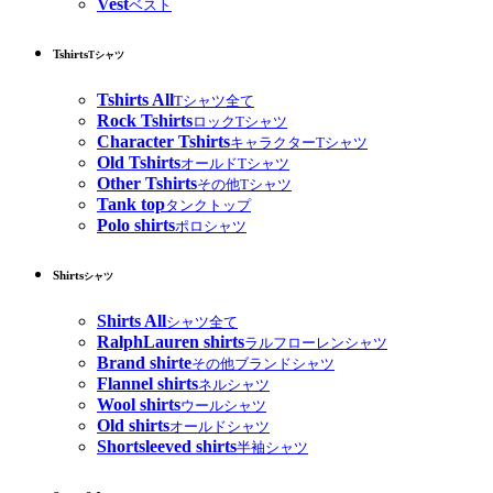
Vest
ベスト
Tshirts
Tシャツ
Tshirts All
Tシャツ全て
Rock Tshirts
ロックTシャツ
Character Tshirts
キャラクターTシャツ
Old Tshirts
オールドTシャツ
Other Tshirts
その他Tシャツ
Tank top
タンクトップ
Polo shirts
ポロシャツ
Shirts
シャツ
Shirts All
シャツ全て
RalphLauren shirts
ラルフローレンシャツ
Brand shirte
その他ブランドシャツ
Flannel shirts
ネルシャツ
Wool shirts
ウールシャツ
Old shirts
オールドシャツ
Shortsleeved shirts
半袖シャツ