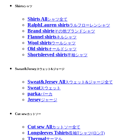
Shirts
シャツ
Shirts All
シャツ全て
RalphLauren shirts
ラルフローレンシャツ
Brand shirte
その他ブランドシャツ
Flannel shirts
ネルシャツ
Wool shirts
ウールシャツ
Old shirts
オールドシャツ
Shortsleeved shirts
半袖シャツ
Sweat&Jersey
スウェット&ジャージ
Sweat&Jersey All
スウェット&ジャージ全て
Sweat
スウェット
parka
パーカ
Jersey
ジャージ
Cut sew
カットソー
Cut sew All
カットソー全て
Longsleeves Tshirts
長袖Tシャツ(ロンT)
Thermal
サーマル