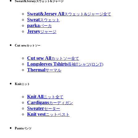
Sweat&Jersey
スウェット&ジャージ
Sweat&Jersey All
スウェット&ジャージ全て
Sweat
スウェット
parka
パーカ
Jersey
ジャージ
Cut sew
カットソー
Cut sew All
カットソー全て
Longsleeves Tshirts
長袖Tシャツ(ロンT)
Thermal
サーマル
Knit
ニット
Knit All
ニット全て
Cardigans
カーディガン
Sweater
セーター
Knit vest
ニットベスト
Pants
パンツ