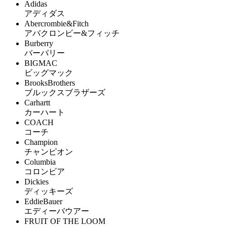
Adidas
アディダス
Abercrombie&Fitch
アバクロンビー&フィッチ
Burberry
バーバリー
BIGMAC
ビッグマック
BrooksBrothers
ブルックスブラザーズ
Carhartt
カーハート
COACH
コーチ
Champion
チャンピオン
Columbia
コロンビア
Dickies
ディッキーズ
EddieBauer
エディーバウアー
FRUIT OF THE LOOM