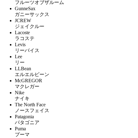
フルーツオブザルーム
GunneSax
ガニーサックス
JCREW
ジェイクルー
Lacoste
ラコステ
Levis
リーバイス
Lee
リー
LLBean
エルエルビーン
McGREGOR
マクレガー
Nike
ナイキ
The North Face
ノースフェイス
Patagonia
パタゴニア
Puma
プーマ