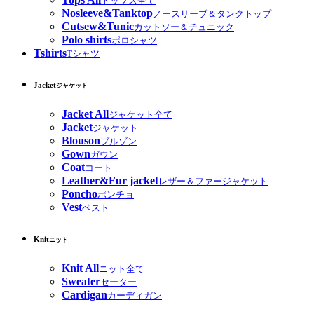
トップス全て
Nosleeve&Tanktop
ノースリーブ＆タンクトップ
Cutsew&Tunic
カットソー＆チュニック
Polo shirts
ポロシャツ
Tshirts
Tシャツ
Jacket
ジャケット
Jacket All
ジャケット全て
Jacket
ジャケット
Blouson
ブルゾン
Gown
ガウン
Coat
コート
Leather&Fur jacket
レザー＆ファージャケット
Poncho
ポンチョ
Vest
ベスト
Knit
ニット
Knit All
ニット全て
Sweater
セーター
Cardigan
カーディガン