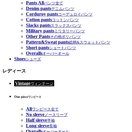
Pants All
パンツ全て
Denim pants
デニムパンツ
Corduroy pants
コーデュロイパンツ
Cotton pants
コットンパンツ
Slacks pants
スラックスパンツ
Military pants
ミリタリーパンツ
Other Pants
その他ポリパンツ
Pattern&Sweat pants
総柄&スウェットパンツ
Short pants
ショートパンツ
Overalls
オーバーオール
Shoes
シューズ
レディース
Vintage
ヴィンテージ
One piece
ワンピース
All
ワンピース全て
No sleeve
ノースリーブ
Half sleeve
半袖
Long sleeve
長袖
Overalls
オーバーオール