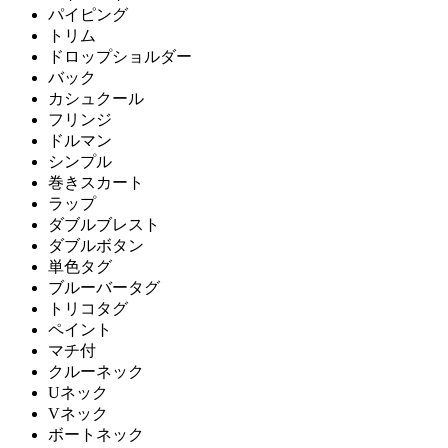
パイピング
トリム
ドロップショルダー
バック
カシュクール
フリンジ
ドルマン
シンプル
巻きスカート
ラップ
ダブルブレスト
ダブルボタン
単色タグ
ブルーバータグ
トリコタグ
ペイント
マチ付
クルーネック
Uネック
Vネック
ボートネック