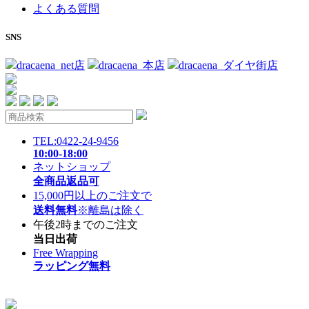
よくある質問
SNS
dracaena_net店
dracaena_本店
dracaena_ダイヤ街店
TEL:0422-24-9456
10:00-18:00
ネットショップ
全商品返品可
15,000円以上のご注文で
送料無料
※離島は除く
午後2時までのご注文
当日出荷
Free Wrapping
ラッピング無料