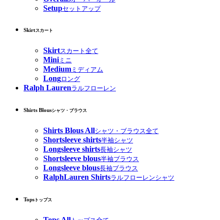
Setup
セットアップ
Skirt
スカート
Skirt
スカート全て
Mini
ミニ
Medium
ミディアム
Long
ロング
Ralph Lauren
ラルフローレン
Shirts Blous
シャツ・ブラウス
Shirts Blous All
シャツ・ブラウス全て
Shortsleeve shirts
半袖シャツ
Longsleeve shirts
長袖シャツ
Shortsleeve blous
半袖ブラウス
Longsleeve blous
長袖ブラウス
RalphLauren Shirts
ラルフローレンシャツ
Tops
トップス
Tops All