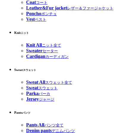
Coat
コート
Leather&Fur jacket
レザー＆ファージャケット
Poncho
ポンチョ
Vest
ベスト
Knit
ニット
Knit All
ニット全て
Sweater
セーター
Cardigan
カーディガン
Sweat
スウェット
Sweat All
スウェット全て
Sweat
スウェット
Parka
パーカ
Jersey
ジャージ
Pants
パンツ
Pants All
パンツ全て
Denim pants
デニムパンツ