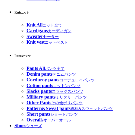
Knit
ニット
Knit All
ニット全て
Cardigans
カーディガン
Sweater
セーター
Knit vest
ニットベスト
Pants
パンツ
Pants All
パンツ全て
Denim pants
デニムパンツ
Corduroy pants
コーデュロイパンツ
Cotton pants
コットンパンツ
Slacks pants
スラックスパンツ
Military pants
ミリタリーパンツ
Other Pants
その他ポリパンツ
Pattern&Sweat pants
総柄&スウェットパンツ
Short pants
ショートパンツ
Overalls
オーバーオール
Shoes
シューズ