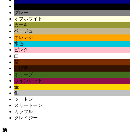
紺
黒
グレー
オフホワイト
カーキ
ベージュ
オレンジ
水色
ピンク
白
茶
こげ茶
オリーブ
ワインレッド
金
銀
ツートン
スリートーン
カラフル
クレイジー
柄