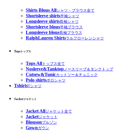
Shirts Blous All
シャツ・ブラウス全て
Shortsleeve shirts
半袖シャツ
Longsleeve shirts
長袖シャツ
Shortsleeve blous
半袖ブラウス
Longsleeve blous
長袖ブラウス
RalphLauren Shirts
ラルフローレンシャツ
Tops
トップス
Tops All
トップス全て
Nosleeve&Tanktop
ノースリーブ＆タンクトップ
Cutsew&Tunic
カットソー＆チュニック
Polo shirts
ポロシャツ
Tshirts
Tシャツ
Jacket
ジャケット
Jacket All
ジャケット全て
Jacket
ジャケット
Blouson
ブルゾン
Gown
ガウン