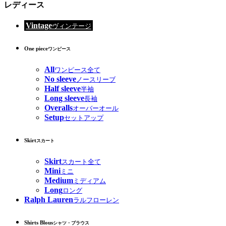
レディース
Vintage
ヴィンテージ
One piece
ワンピース
All
ワンピース全て
No sleeve
ノースリーブ
Half sleeve
半袖
Long sleeve
長袖
Overalls
オーバーオール
Setup
セットアップ
Skirt
スカート
Skirt
スカート全て
Mini
ミニ
Medium
ミディアム
Long
ロング
Ralph Lauren
ラルフローレン
Shirts Blous
シャツ・ブラウス