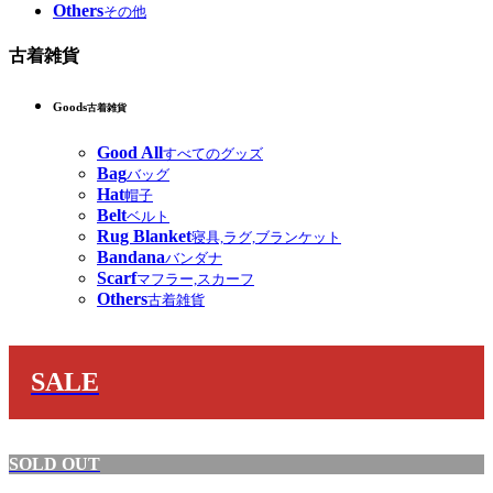
Others
その他
古着雑貨
Goods
古着雑貨
Good All
すべてのグッズ
Bag
バッグ
Hat
帽子
Belt
ベルト
Rug Blanket
寝具,ラグ,ブランケット
Bandana
バンダナ
Scarf
マフラー,スカーフ
Others
古着雑貨
SALE
SOLD OUT