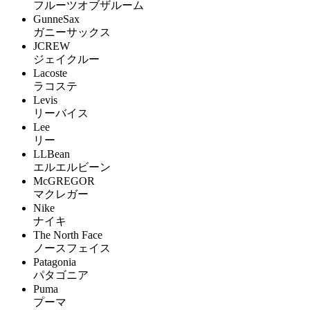
フルーツオブザルーム
GunneSax
ガニーサックス
JCREW
ジェイクルー
Lacoste
ラコステ
Levis
リーバイス
Lee
リー
LLBean
エルエルビーン
McGREGOR
マクレガー
Nike
ナイキ
The North Face
ノースフェイス
Patagonia
パタゴニア
Puma
プーマ