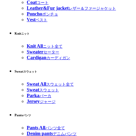
Coat
コート
Leather&Fur jacket
レザー＆ファージャケット
Poncho
ポンチョ
Vest
ベスト
Knit
ニット
Knit All
ニット全て
Sweater
セーター
Cardigan
カーディガン
Sweat
スウェット
Sweat All
スウェット全て
Sweat
スウェット
Parka
パーカ
Jersey
ジャージ
Pants
パンツ
Pants All
パンツ全て
Denim pants
デニムパンツ