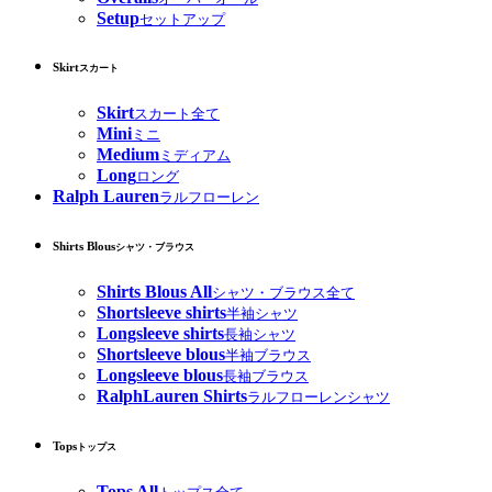
Setup
セットアップ
Skirt
スカート
Skirt
スカート全て
Mini
ミニ
Medium
ミディアム
Long
ロング
Ralph Lauren
ラルフローレン
Shirts Blous
シャツ・ブラウス
Shirts Blous All
シャツ・ブラウス全て
Shortsleeve shirts
半袖シャツ
Longsleeve shirts
長袖シャツ
Shortsleeve blous
半袖ブラウス
Longsleeve blous
長袖ブラウス
RalphLauren Shirts
ラルフローレンシャツ
Tops
トップス
Tops All