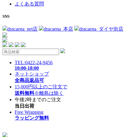
よくある質問
SNS
dracaena_net店
dracaena_本店
dracaena_ダイヤ街店
TEL:0422-24-9456
10:00-18:00
ネットショップ
全商品返品可
15,000円以上のご注文で
送料無料
※離島は除く
午後2時までのご注文
当日出荷
Free Wrapping
ラッピング無料