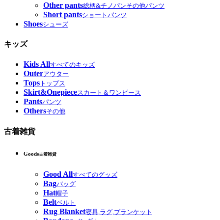
Other pants
総柄&チノパンその他パンツ
Short pants
ショートパンツ
Shoes
シューズ
キッズ
Kids All
すべてのキッズ
Outer
アウター
Tops
トップス
Skirt&Onepiece
スカート＆ワンピース
Pants
パンツ
Others
その他
古着雑貨
Goods
古着雑貨
Good All
すべてのグッズ
Bag
バッグ
Hat
帽子
Belt
ベルト
Rug Blanket
寝具,ラグ,ブランケット