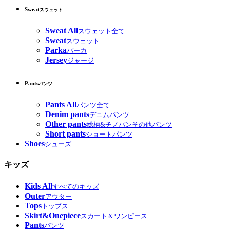
Sweat
スウェット
Sweat All
スウェット全て
Sweat
スウェット
Parka
パーカ
Jersey
ジャージ
Pants
パンツ
Pants All
パンツ全て
Denim pants
デニムパンツ
Other pants
総柄&チノパンその他パンツ
Short pants
ショートパンツ
Shoes
シューズ
キッズ
Kids All
すべてのキッズ
Outer
アウター
Tops
トップス
Skirt&Onepiece
スカート＆ワンピース
Pants
パンツ