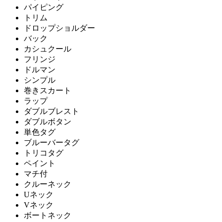
パイピング
トリム
ドロップショルダー
バック
カシュクール
フリンジ
ドルマン
シンプル
巻きスカート
ラップ
ダブルブレスト
ダブルボタン
単色タグ
ブルーバータグ
トリコタグ
ペイント
マチ付
クルーネック
Uネック
Vネック
ボートネック