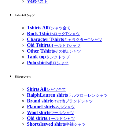
Vest
ベスト
Tshirts
Tシャツ
Tshirts All
Tシャツ全て
Rock Tshirts
ロックTシャツ
Character Tshirts
キャラクターTシャツ
Old Tshirts
オールドTシャツ
Other Tshirts
その他Tシャツ
Tank top
タンクトップ
Polo shirts
ポロシャツ
Shirts
シャツ
Shirts All
シャツ全て
RalphLauren shirts
ラルフローレンシャツ
Brand shirte
その他ブランドシャツ
Flannel shirts
ネルシャツ
Wool shirts
ウールシャツ
Old shirts
オールドシャツ
Shortsleeved shirts
半袖シャツ