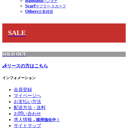
Bandana
バンダナ
Scarf
マフラー,スカーフ
Others
古着雑貨
SALE
SOLD OUT
リースの方はこちら
インフォメーション
会員登録
マイページへ
お支払い方法
配送方法・送料
お問い合わせ
求人情報
→採用強化中！
サイトマップ