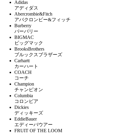
Adidas
アディダス
Abercrombie&Fitch
アバクロンビー&フィッチ
Burberry
バーバリー
BIGMAC
ビッグマック
BrooksBrothers
ブルックスブラザーズ
Carhartt
カーハート
COACH
コーチ
Champion
チャンピオン
Columbia
コロンビア
Dickies
ディッキーズ
EddieBauer
エディーバウアー
FRUIT OF THE LOOM