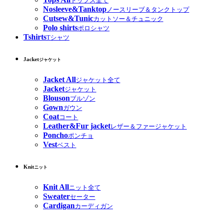
トップス全て
Nosleeve&Tanktop
ノースリーブ＆タンクトップ
Cutsew&Tunic
カットソー＆チュニック
Polo shirts
ポロシャツ
Tshirts
Tシャツ
Jacket
ジャケット
Jacket All
ジャケット全て
Jacket
ジャケット
Blouson
ブルゾン
Gown
ガウン
Coat
コート
Leather&Fur jacket
レザー＆ファージャケット
Poncho
ポンチョ
Vest
ベスト
Knit
ニット
Knit All
ニット全て
Sweater
セーター
Cardigan
カーディガン