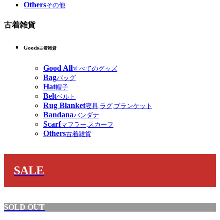
Others
その他
古着雑貨
Goods
古着雑貨
Good All
すべてのグッズ
Bag
バッグ
Hat
帽子
Belt
ベルト
Rug Blanket
寝具,ラグ,ブランケット
Bandana
バンダナ
Scarf
マフラー,スカーフ
Others
古着雑貨
SALE
SOLD OUT