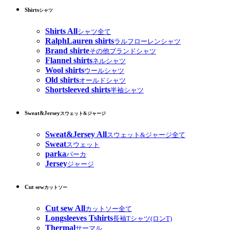
Shirts
シャツ
Shirts All
シャツ全て
RalphLauren shirts
ラルフローレンシャツ
Brand shirte
その他ブランドシャツ
Flannel shirts
ネルシャツ
Wool shirts
ウールシャツ
Old shirts
オールドシャツ
Shortsleeved shirts
半袖シャツ
Sweat&Jersey
スウェット&ジャージ
Sweat&Jersey All
スウェット&ジャージ全て
Sweat
スウェット
parka
パーカ
Jersey
ジャージ
Cut sew
カットソー
Cut sew All
カットソー全て
Longsleeves Tshirts
長袖Tシャツ(ロンT)
Thermal
サーマル