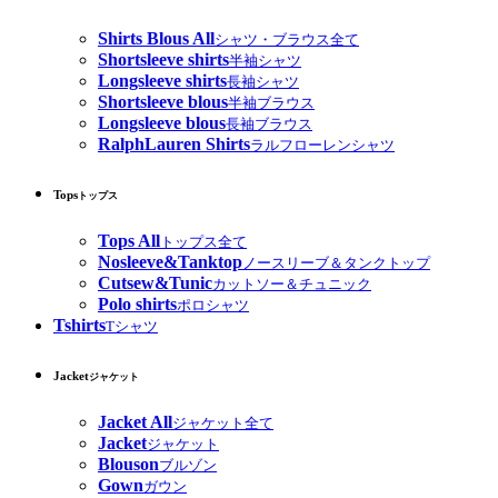
Shirts Blous All
シャツ・ブラウス全て
Shortsleeve shirts
半袖シャツ
Longsleeve shirts
長袖シャツ
Shortsleeve blous
半袖ブラウス
Longsleeve blous
長袖ブラウス
RalphLauren Shirts
ラルフローレンシャツ
Tops
トップス
Tops All
トップス全て
Nosleeve&Tanktop
ノースリーブ＆タンクトップ
Cutsew&Tunic
カットソー＆チュニック
Polo shirts
ポロシャツ
Tshirts
Tシャツ
Jacket
ジャケット
Jacket All
ジャケット全て
Jacket
ジャケット
Blouson
ブルゾン
Gown
ガウン