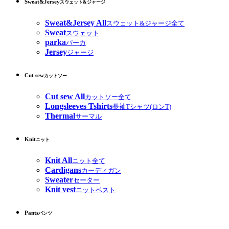
Sweat&Jersey
スウェット&ジャージ
Sweat&Jersey All
スウェット&ジャージ全て
Sweat
スウェット
parka
パーカ
Jersey
ジャージ
Cut sew
カットソー
Cut sew All
カットソー全て
Longsleeves Tshirts
長袖Tシャツ(ロンT)
Thermal
サーマル
Knit
ニット
Knit All
ニット全て
Cardigans
カーディガン
Sweater
セーター
Knit vest
ニットベスト
Pants
パンツ