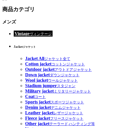
商品カテゴリ
メンズ
Vintage
ヴィンテージ
Jacket
ジャケット
Jacket All
ジャケット全て
Cotton jacket
コットンジャケット
Outdoor jacket
アウトドアジャケット
Down jacket
ダウンジャケット
Wool jacket
ウールジャケット
Stadium jumper
スタジャン
Military jacket
ミリタリージャケット
Coat
コート
Sports jacket
スポーツジャケット
Denim jacket
デニムジャケット
Leather jacket
レザージャケット
Fleece jacket
フリースジャケット
Other jacket
テーラード,ハンティング等