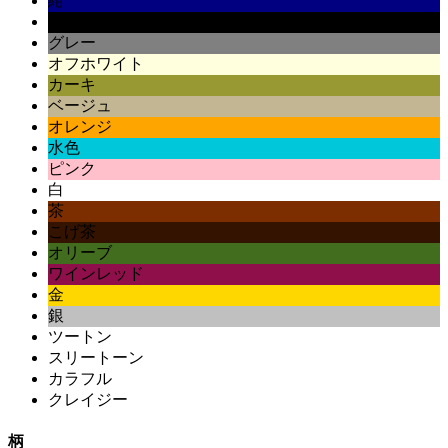
紺
黒
グレー
オフホワイト
カーキ
ベージュ
オレンジ
水色
ピンク
白
茶
こげ茶
オリーブ
ワインレッド
金
銀
ツートン
スリートーン
カラフル
クレイジー
柄