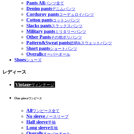
Pants All
パンツ全て
Denim pants
デニムパンツ
Corduroy pants
コーデュロイパンツ
Cotton pants
コットンパンツ
Slacks pants
スラックスパンツ
Military pants
ミリタリーパンツ
Other Pants
その他ポリパンツ
Pattern&Sweat pants
総柄&スウェットパンツ
Short pants
ショートパンツ
Overalls
オーバーオール
Shoes
シューズ
レディース
Vintage
ヴィンテージ
One piece
ワンピース
All
ワンピース全て
No sleeve
ノースリーブ
Half sleeve
半袖
Long sleeve
長袖
Overalls
オーバーオール