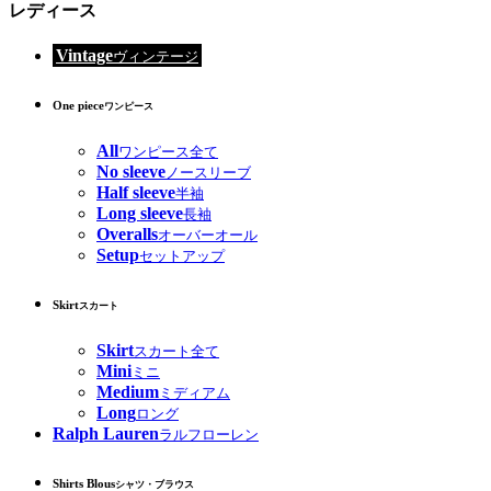
レディース
Vintage
ヴィンテージ
One piece
ワンピース
All
ワンピース全て
No sleeve
ノースリーブ
Half sleeve
半袖
Long sleeve
長袖
Overalls
オーバーオール
Setup
セットアップ
Skirt
スカート
Skirt
スカート全て
Mini
ミニ
Medium
ミディアム
Long
ロング
Ralph Lauren
ラルフローレン
Shirts Blous
シャツ・ブラウス