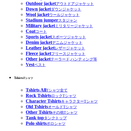
Outdoor jacket
アウトドアジャケット
Down jacket
ダウンジャケット
Wool jacket
ウールジャケット
Stadium jumper
スタジャン
Military jacket
ミリタリージャケット
Coat
コート
Sports jacket
スポーツジャケット
Denim jacket
デニムジャケット
Leather jacket
レザージャケット
Fleece jacket
フリースジャケット
Other jacket
テーラード,ハンティング等
Vest
ベスト
Tshirts
Tシャツ
Tshirts All
Tシャツ全て
Rock Tshirts
ロックTシャツ
Character Tshirts
キャラクターTシャツ
Old Tshirts
オールドTシャツ
Other Tshirts
その他Tシャツ
Tank top
タンクトップ
Polo shirts
ポロシャツ