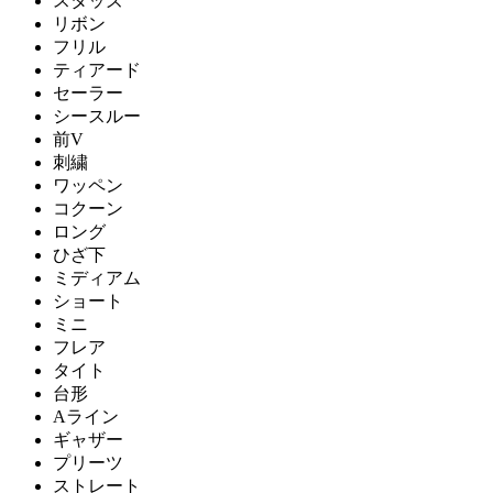
スタッズ
リボン
フリル
ティアード
セーラー
シースルー
前V
刺繍
ワッペン
コクーン
ロング
ひざ下
ミディアム
ショート
ミニ
フレア
タイト
台形
Aライン
ギャザー
プリーツ
ストレート