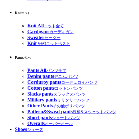
Knit
ニット
Knit All
ニット全て
Cardigans
カーディガン
Sweater
セーター
Knit vest
ニットベスト
Pants
パンツ
Pants All
パンツ全て
Denim pants
デニムパンツ
Corduroy pants
コーデュロイパンツ
Cotton pants
コットンパンツ
Slacks pants
スラックスパンツ
Military pants
ミリタリーパンツ
Other Pants
その他ポリパンツ
Pattern&Sweat pants
総柄&スウェットパンツ
Short pants
ショートパンツ
Overalls
オーバーオール
Shoes
シューズ