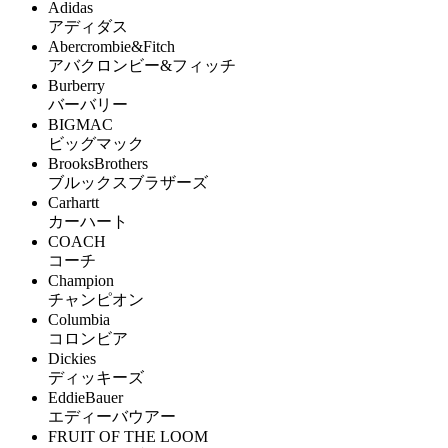
Adidas
アディダス
Abercrombie&Fitch
アバクロンビー&フィッチ
Burberry
バーバリー
BIGMAC
ビッグマック
BrooksBrothers
ブルックスブラザーズ
Carhartt
カーハート
COACH
コーチ
Champion
チャンピオン
Columbia
コロンビア
Dickies
ディッキーズ
EddieBauer
エディーバウアー
FRUIT OF THE LOOM