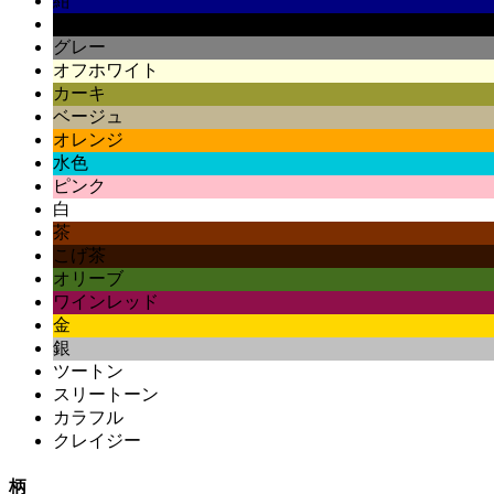
紺
黒
グレー
オフホワイト
カーキ
ベージュ
オレンジ
水色
ピンク
白
茶
こげ茶
オリーブ
ワインレッド
金
銀
ツートン
スリートーン
カラフル
クレイジー
柄