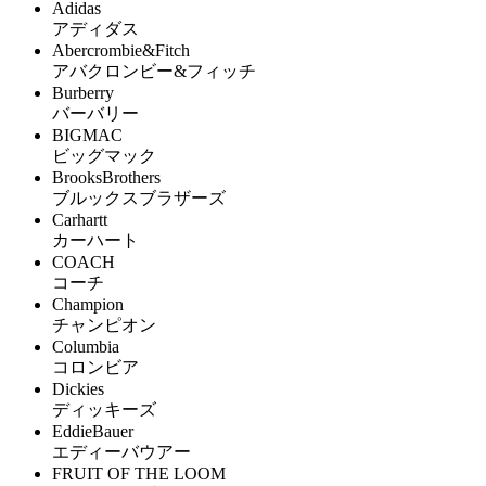
Adidas
アディダス
Abercrombie&Fitch
アバクロンビー&フィッチ
Burberry
バーバリー
BIGMAC
ビッグマック
BrooksBrothers
ブルックスブラザーズ
Carhartt
カーハート
COACH
コーチ
Champion
チャンピオン
Columbia
コロンビア
Dickies
ディッキーズ
EddieBauer
エディーバウアー
FRUIT OF THE LOOM