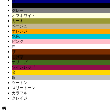
紺
黒
グレー
オフホワイト
カーキ
ベージュ
オレンジ
水色
ピンク
白
茶
こげ茶
オリーブ
ワインレッド
金
銀
ツートン
スリートーン
カラフル
クレイジー
柄