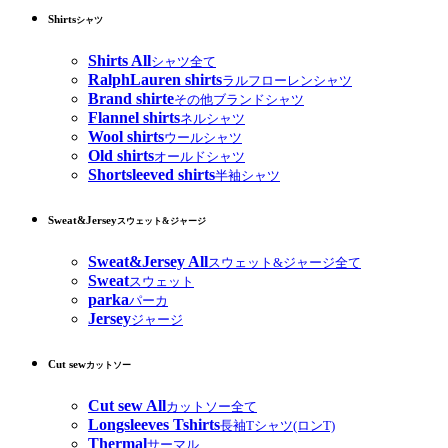
Shirts
シャツ
Shirts All
シャツ全て
RalphLauren shirts
ラルフローレンシャツ
Brand shirte
その他ブランドシャツ
Flannel shirts
ネルシャツ
Wool shirts
ウールシャツ
Old shirts
オールドシャツ
Shortsleeved shirts
半袖シャツ
Sweat&Jersey
スウェット&ジャージ
Sweat&Jersey All
スウェット&ジャージ全て
Sweat
スウェット
parka
パーカ
Jersey
ジャージ
Cut sew
カットソー
Cut sew All
カットソー全て
Longsleeves Tshirts
長袖Tシャツ(ロンT)
Thermal
サーマル