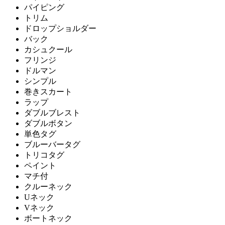
パイピング
トリム
ドロップショルダー
バック
カシュクール
フリンジ
ドルマン
シンプル
巻きスカート
ラップ
ダブルブレスト
ダブルボタン
単色タグ
ブルーバータグ
トリコタグ
ペイント
マチ付
クルーネック
Uネック
Vネック
ボートネック