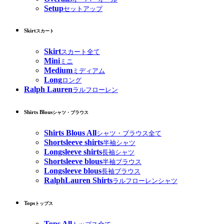
Setup
セットアップ
Skirt
スカート
Skirt
スカート全て
Mini
ミニ
Medium
ミディアム
Long
ロング
Ralph Lauren
ラルフローレン
Shirts Blous
シャツ・ブラウス
Shirts Blous All
シャツ・ブラウス全て
Shortsleeve shirts
半袖シャツ
Longsleeve shirts
長袖シャツ
Shortsleeve blous
半袖ブラウス
Longsleeve blous
長袖ブラウス
RalphLauren Shirts
ラルフローレンシャツ
Tops
トップス
Tops All