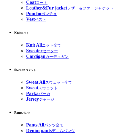
Coat
コート
Leather&Fur jacket
レザー＆ファージャケット
Poncho
ポンチョ
Vest
ベスト
Knit
ニット
Knit All
ニット全て
Sweater
セーター
Cardigan
カーディガン
Sweat
スウェット
Sweat All
スウェット全て
Sweat
スウェット
Parka
パーカ
Jersey
ジャージ
Pants
パンツ
Pants All
パンツ全て
Denim pants
デニムパンツ