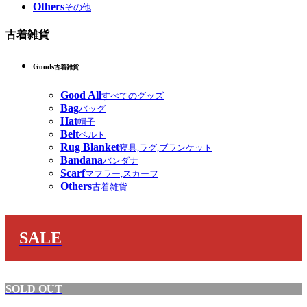
Others
その他
古着雑貨
Goods
古着雑貨
Good All
すべてのグッズ
Bag
バッグ
Hat
帽子
Belt
ベルト
Rug Blanket
寝具,ラグ,ブランケット
Bandana
バンダナ
Scarf
マフラー,スカーフ
Others
古着雑貨
SALE
SOLD OUT