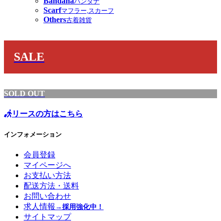
Bandana
バンダナ
Scarf
マフラー,スカーフ
Others
古着雑貨
SALE
SOLD OUT
リースの方はこちら
インフォメーション
会員登録
マイページへ
お支払い方法
配送方法・送料
お問い合わせ
求人情報
→採用強化中！
サイトマップ