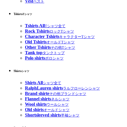
Vest
ベスト
Tshirts
Tシャツ
Tshirts All
Tシャツ全て
Rock Tshirts
ロックTシャツ
Character Tshirts
キャラクターTシャツ
Old Tshirts
オールドTシャツ
Other Tshirts
その他Tシャツ
Tank top
タンクトップ
Polo shirts
ポロシャツ
Shirts
シャツ
Shirts All
シャツ全て
RalphLauren shirts
ラルフローレンシャツ
Brand shirte
その他ブランドシャツ
Flannel shirts
ネルシャツ
Wool shirts
ウールシャツ
Old shirts
オールドシャツ
Shortsleeved shirts
半袖シャツ