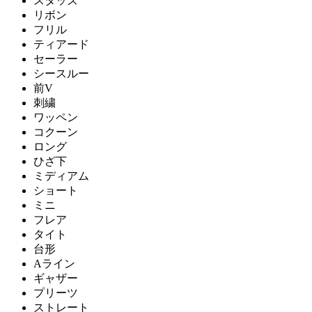
スタッズ
リボン
フリル
ティアード
セーラー
シースルー
前V
刺繍
ワッペン
コクーン
ロング
ひざ下
ミディアム
ショート
ミニ
フレア
タイト
台形
Aライン
ギャザー
プリーツ
ストレート