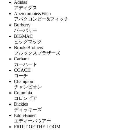
Adidas
アディダス
Abercrombie&Fitch
アバクロンビー&フィッチ
Burberry
バーバリー
BIGMAC
ビッグマック
BrooksBrothers
ブルックスブラザーズ
Carhartt
カーハート
COACH
コーチ
Champion
チャンピオン
Columbia
コロンビア
Dickies
ディッキーズ
EddieBauer
エディーバウアー
FRUIT OF THE LOOM