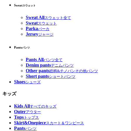
Sweat
スウェット
Sweat All
スウェット全て
Sweat
スウェット
Parka
パーカ
Jersey
ジャージ
Pants
パンツ
Pants All
パンツ全て
Denim pants
デニムパンツ
Other pants
総柄&チノパンその他パンツ
Short pants
ショートパンツ
Shoes
シューズ
キッズ
Kids All
すべてのキッズ
Outer
アウター
Tops
トップス
Skirt&Onepiece
スカート＆ワンピース
Pants
パンツ