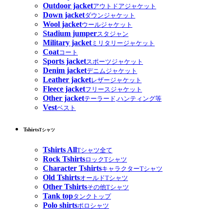
Outdoor jacket
アウトドアジャケット
Down jacket
ダウンジャケット
Wool jacket
ウールジャケット
Stadium jumper
スタジャン
Military jacket
ミリタリージャケット
Coat
コート
Sports jacket
スポーツジャケット
Denim jacket
デニムジャケット
Leather jacket
レザージャケット
Fleece jacket
フリースジャケット
Other jacket
テーラード,ハンティング等
Vest
ベスト
Tshirts
Tシャツ
Tshirts All
Tシャツ全て
Rock Tshirts
ロックTシャツ
Character Tshirts
キャラクターTシャツ
Old Tshirts
オールドTシャツ
Other Tshirts
その他Tシャツ
Tank top
タンクトップ
Polo shirts
ポロシャツ