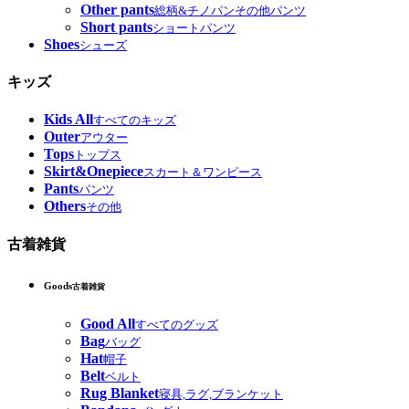
Other pants
総柄&チノパンその他パンツ
Short pants
ショートパンツ
Shoes
シューズ
キッズ
Kids All
すべてのキッズ
Outer
アウター
Tops
トップス
Skirt&Onepiece
スカート＆ワンピース
Pants
パンツ
Others
その他
古着雑貨
Goods
古着雑貨
Good All
すべてのグッズ
Bag
バッグ
Hat
帽子
Belt
ベルト
Rug Blanket
寝具,ラグ,ブランケット