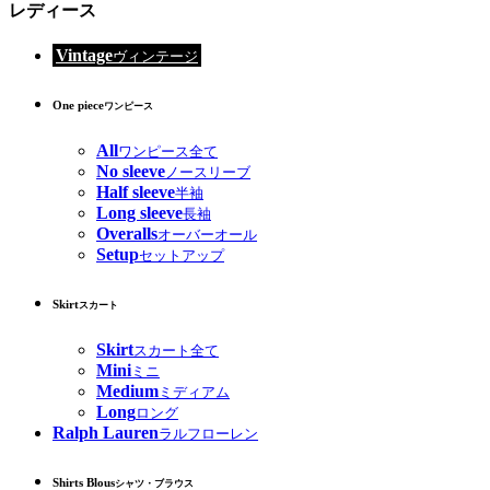
レディース
Vintage
ヴィンテージ
One piece
ワンピース
All
ワンピース全て
No sleeve
ノースリーブ
Half sleeve
半袖
Long sleeve
長袖
Overalls
オーバーオール
Setup
セットアップ
Skirt
スカート
Skirt
スカート全て
Mini
ミニ
Medium
ミディアム
Long
ロング
Ralph Lauren
ラルフローレン
Shirts Blous
シャツ・ブラウス