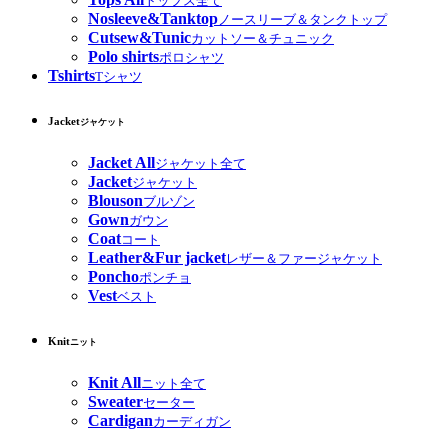
トップス全て
Nosleeve&Tanktop
ノースリーブ＆タンクトップ
Cutsew&Tunic
カットソー＆チュニック
Polo shirts
ポロシャツ
Tshirts
Tシャツ
Jacket
ジャケット
Jacket All
ジャケット全て
Jacket
ジャケット
Blouson
ブルゾン
Gown
ガウン
Coat
コート
Leather&Fur jacket
レザー＆ファージャケット
Poncho
ポンチョ
Vest
ベスト
Knit
ニット
Knit All
ニット全て
Sweater
セーター
Cardigan
カーディガン