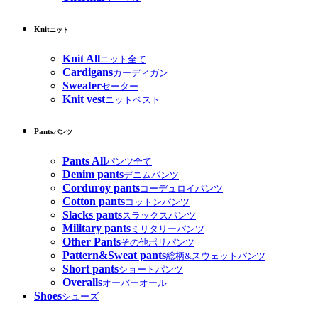
Knit
ニット
Knit All
ニット全て
Cardigans
カーディガン
Sweater
セーター
Knit vest
ニットベスト
Pants
パンツ
Pants All
パンツ全て
Denim pants
デニムパンツ
Corduroy pants
コーデュロイパンツ
Cotton pants
コットンパンツ
Slacks pants
スラックスパンツ
Military pants
ミリタリーパンツ
Other Pants
その他ポリパンツ
Pattern&Sweat pants
総柄&スウェットパンツ
Short pants
ショートパンツ
Overalls
オーバーオール
Shoes
シューズ