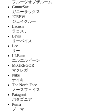
フルーツオブザルーム
GunneSax
ガニーサックス
JCREW
ジェイクルー
Lacoste
ラコステ
Levis
リーバイス
Lee
リー
LLBean
エルエルビーン
McGREGOR
マクレガー
Nike
ナイキ
The North Face
ノースフェイス
Patagonia
パタゴニア
Puma
プーマ