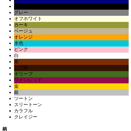
紺
黒
グレー
オフホワイト
カーキ
ベージュ
オレンジ
水色
ピンク
白
茶
こげ茶
オリーブ
ワインレッド
金
銀
ツートン
スリートーン
カラフル
クレイジー
柄