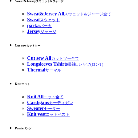
Sweat&Jersey
スウェット&ジャージ
Sweat&Jersey All
スウェット&ジャージ全て
Sweat
スウェット
parka
パーカ
Jersey
ジャージ
Cut sew
カットソー
Cut sew All
カットソー全て
Longsleeves Tshirts
長袖Tシャツ(ロンT)
Thermal
サーマル
Knit
ニット
Knit All
ニット全て
Cardigans
カーディガン
Sweater
セーター
Knit vest
ニットベスト
Pants
パンツ