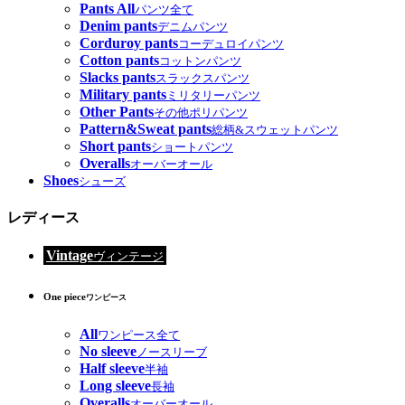
Pants All
パンツ全て
Denim pants
デニムパンツ
Corduroy pants
コーデュロイパンツ
Cotton pants
コットンパンツ
Slacks pants
スラックスパンツ
Military pants
ミリタリーパンツ
Other Pants
その他ポリパンツ
Pattern&Sweat pants
総柄&スウェットパンツ
Short pants
ショートパンツ
Overalls
オーバーオール
Shoes
シューズ
レディース
Vintage
ヴィンテージ
One piece
ワンピース
All
ワンピース全て
No sleeve
ノースリーブ
Half sleeve
半袖
Long sleeve
長袖
Overalls
オーバーオール