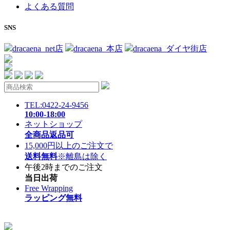
よくある質問
SNS
dracaena_net店
dracaena_本店
dracaena_ダイヤ街店
TEL:0422-24-9456
10:00-18:00
ネットショップ
全商品返品可
15,000円以上のご注文で
送料無料
※離島は除く
午後2時までのご注文
当日出荷
Free Wrapping
ラッピング無料