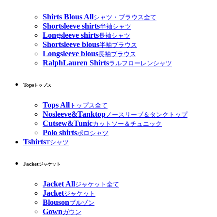
Shirts Blous All
シャツ・ブラウス全て
Shortsleeve shirts
半袖シャツ
Longsleeve shirts
長袖シャツ
Shortsleeve blous
半袖ブラウス
Longsleeve blous
長袖ブラウス
RalphLauren Shirts
ラルフローレンシャツ
Tops
トップス
Tops All
トップス全て
Nosleeve&Tanktop
ノースリーブ＆タンクトップ
Cutsew&Tunic
カットソー＆チュニック
Polo shirts
ポロシャツ
Tshirts
Tシャツ
Jacket
ジャケット
Jacket All
ジャケット全て
Jacket
ジャケット
Blouson
ブルゾン
Gown
ガウン