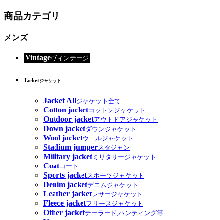
商品カテゴリ
メンズ
Vintage
ヴィンテージ
Jacket
ジャケット
Jacket All
ジャケット全て
Cotton jacket
コットンジャケット
Outdoor jacket
アウトドアジャケット
Down jacket
ダウンジャケット
Wool jacket
ウールジャケット
Stadium jumper
スタジャン
Military jacket
ミリタリージャケット
Coat
コート
Sports jacket
スポーツジャケット
Denim jacket
デニムジャケット
Leather jacket
レザージャケット
Fleece jacket
フリースジャケット
Other jacket
テーラード,ハンティング等