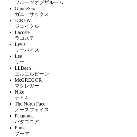
フルーツオブザルーム
GunneSax
ガニーサックス
JCREW
ジェイクルー
Lacoste
ラコステ
Levis
リーバイス
Lee
リー
LLBean
エルエルビーン
McGREGOR
マクレガー
Nike
ナイキ
The North Face
ノースフェイス
Patagonia
パタゴニア
Puma
プーマ