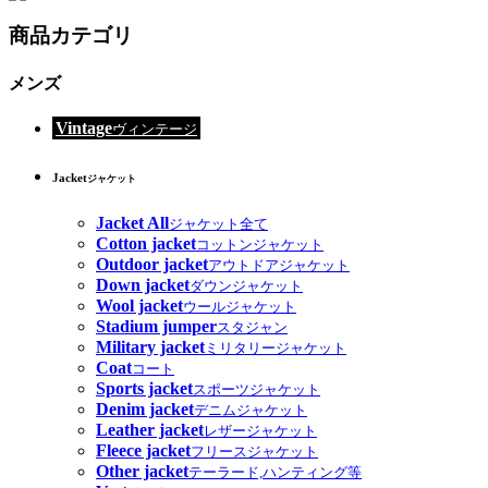
商品カテゴリ
メンズ
Vintage
ヴィンテージ
Jacket
ジャケット
Jacket All
ジャケット全て
Cotton jacket
コットンジャケット
Outdoor jacket
アウトドアジャケット
Down jacket
ダウンジャケット
Wool jacket
ウールジャケット
Stadium jumper
スタジャン
Military jacket
ミリタリージャケット
Coat
コート
Sports jacket
スポーツジャケット
Denim jacket
デニムジャケット
Leather jacket
レザージャケット
Fleece jacket
フリースジャケット
Other jacket
テーラード,ハンティング等