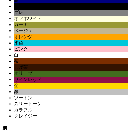
紺
黒
グレー
オフホワイト
カーキ
ベージュ
オレンジ
水色
ピンク
白
茶
こげ茶
オリーブ
ワインレッド
金
銀
ツートン
スリートーン
カラフル
クレイジー
柄