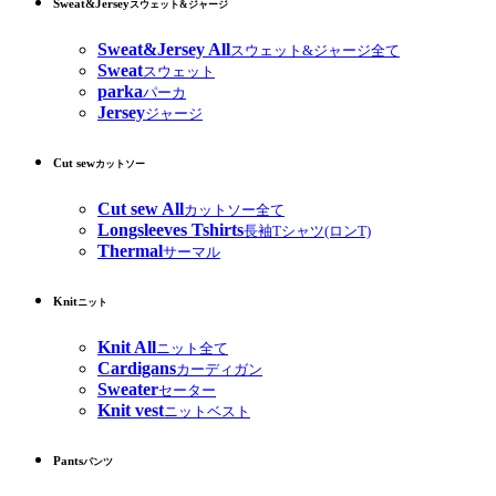
Sweat&Jersey
スウェット&ジャージ
Sweat&Jersey All
スウェット&ジャージ全て
Sweat
スウェット
parka
パーカ
Jersey
ジャージ
Cut sew
カットソー
Cut sew All
カットソー全て
Longsleeves Tshirts
長袖Tシャツ(ロンT)
Thermal
サーマル
Knit
ニット
Knit All
ニット全て
Cardigans
カーディガン
Sweater
セーター
Knit vest
ニットベスト
Pants
パンツ