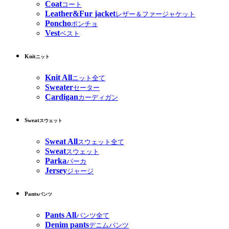
Coat
コート
Leather&Fur jacket
レザー＆ファージャケット
Poncho
ポンチョ
Vest
ベスト
Knit
ニット
Knit All
ニット全て
Sweater
セーター
Cardigan
カーディガン
Sweat
スウェット
Sweat All
スウェット全て
Sweat
スウェット
Parka
パーカ
Jersey
ジャージ
Pants
パンツ
Pants All
パンツ全て
Denim pants
デニムパンツ