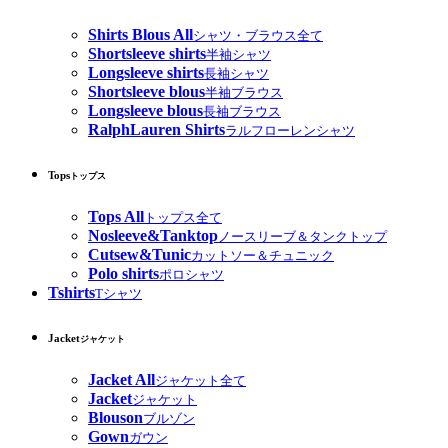
Shirts Blous All
シャツ・ブラウス全て
Shortsleeve shirts
半袖シャツ
Longsleeve shirts
長袖シャツ
Shortsleeve blous
半袖ブラウス
Longsleeve blous
長袖ブラウス
RalphLauren Shirts
ラルフローレンシャツ
Tops
トップス
Tops All
トップス全て
Nosleeve&Tanktop
ノースリーブ＆タンクトップ
Cutsew&Tunic
カットソー＆チュニック
Polo shirts
ポロシャツ
Tshirts
Tシャツ
Jacket
ジャケット
Jacket All
ジャケット全て
Jacket
ジャケット
Blouson
ブルゾン
Gown
ガウン