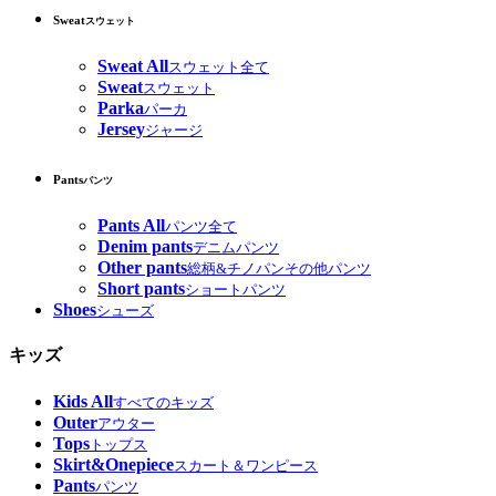
Sweat
スウェット
Sweat All
スウェット全て
Sweat
スウェット
Parka
パーカ
Jersey
ジャージ
Pants
パンツ
Pants All
パンツ全て
Denim pants
デニムパンツ
Other pants
総柄&チノパンその他パンツ
Short pants
ショートパンツ
Shoes
シューズ
キッズ
Kids All
すべてのキッズ
Outer
アウター
Tops
トップス
Skirt&Onepiece
スカート＆ワンピース
Pants
パンツ