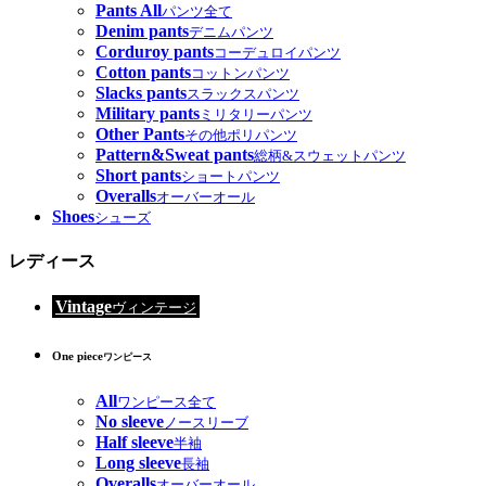
Pants All
パンツ全て
Denim pants
デニムパンツ
Corduroy pants
コーデュロイパンツ
Cotton pants
コットンパンツ
Slacks pants
スラックスパンツ
Military pants
ミリタリーパンツ
Other Pants
その他ポリパンツ
Pattern&Sweat pants
総柄&スウェットパンツ
Short pants
ショートパンツ
Overalls
オーバーオール
Shoes
シューズ
レディース
Vintage
ヴィンテージ
One piece
ワンピース
All
ワンピース全て
No sleeve
ノースリーブ
Half sleeve
半袖
Long sleeve
長袖
Overalls
オーバーオール