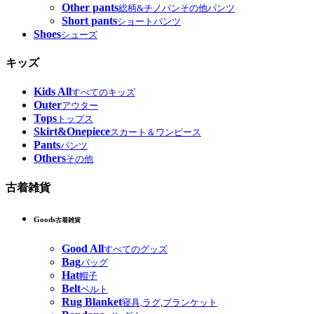
Other pants
総柄&チノパンその他パンツ
Short pants
ショートパンツ
Shoes
シューズ
キッズ
Kids All
すべてのキッズ
Outer
アウター
Tops
トップス
Skirt&Onepiece
スカート＆ワンピース
Pants
パンツ
Others
その他
古着雑貨
Goods
古着雑貨
Good All
すべてのグッズ
Bag
バッグ
Hat
帽子
Belt
ベルト
Rug Blanket
寝具,ラグ,ブランケット