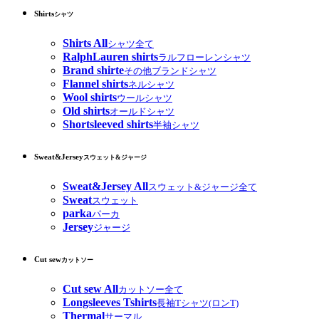
Shirts
シャツ
Shirts All
シャツ全て
RalphLauren shirts
ラルフローレンシャツ
Brand shirte
その他ブランドシャツ
Flannel shirts
ネルシャツ
Wool shirts
ウールシャツ
Old shirts
オールドシャツ
Shortsleeved shirts
半袖シャツ
Sweat&Jersey
スウェット&ジャージ
Sweat&Jersey All
スウェット&ジャージ全て
Sweat
スウェット
parka
パーカ
Jersey
ジャージ
Cut sew
カットソー
Cut sew All
カットソー全て
Longsleeves Tshirts
長袖Tシャツ(ロンT)
Thermal
サーマル