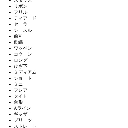
スタッズ
リボン
フリル
ティアード
セーラー
シースルー
前V
刺繍
ワッペン
コクーン
ロング
ひざ下
ミディアム
ショート
ミニ
フレア
タイト
台形
Aライン
ギャザー
プリーツ
ストレート