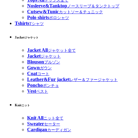
トップス全て
Nosleeve&Tanktop
ノースリーブ＆タンクトップ
Cutsew&Tunic
カットソー＆チュニック
Polo shirts
ポロシャツ
Tshirts
Tシャツ
Jacket
ジャケット
Jacket All
ジャケット全て
Jacket
ジャケット
Blouson
ブルゾン
Gown
ガウン
Coat
コート
Leather&Fur jacket
レザー＆ファージャケット
Poncho
ポンチョ
Vest
ベスト
Knit
ニット
Knit All
ニット全て
Sweater
セーター
Cardigan
カーディガン