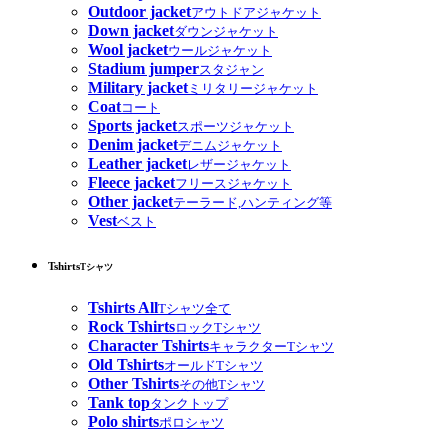
Outdoor jacket
アウトドアジャケット
Down jacket
ダウンジャケット
Wool jacket
ウールジャケット
Stadium jumper
スタジャン
Military jacket
ミリタリージャケット
Coat
コート
Sports jacket
スポーツジャケット
Denim jacket
デニムジャケット
Leather jacket
レザージャケット
Fleece jacket
フリースジャケット
Other jacket
テーラード,ハンティング等
Vest
ベスト
Tshirts
Tシャツ
Tshirts All
Tシャツ全て
Rock Tshirts
ロックTシャツ
Character Tshirts
キャラクターTシャツ
Old Tshirts
オールドTシャツ
Other Tshirts
その他Tシャツ
Tank top
タンクトップ
Polo shirts
ポロシャツ