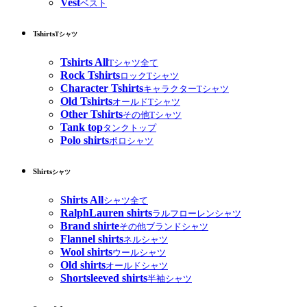
Vest
ベスト
Tshirts
Tシャツ
Tshirts All
Tシャツ全て
Rock Tshirts
ロックTシャツ
Character Tshirts
キャラクターTシャツ
Old Tshirts
オールドTシャツ
Other Tshirts
その他Tシャツ
Tank top
タンクトップ
Polo shirts
ポロシャツ
Shirts
シャツ
Shirts All
シャツ全て
RalphLauren shirts
ラルフローレンシャツ
Brand shirte
その他ブランドシャツ
Flannel shirts
ネルシャツ
Wool shirts
ウールシャツ
Old shirts
オールドシャツ
Shortsleeved shirts
半袖シャツ