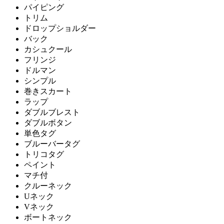
パイピング
トリム
ドロップショルダー
バック
カシュクール
フリンジ
ドルマン
シンプル
巻きスカート
ラップ
ダブルブレスト
ダブルボタン
単色タグ
ブルーバータグ
トリコタグ
ペイント
マチ付
クルーネック
Uネック
Vネック
ボートネック