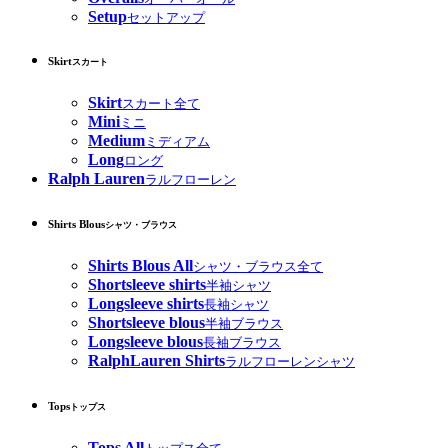
Setup
セットアップ
Skirt
スカート
Skirt
スカート全て
Mini
ミニ
Medium
ミディアム
Long
ロング
Ralph Lauren
ラルフローレン
Shirts Blous
シャツ・ブラウス
Shirts Blous All
シャツ・ブラウス全て
Shortsleeve shirts
半袖シャツ
Longsleeve shirts
長袖シャツ
Shortsleeve blous
半袖ブラウス
Longsleeve blous
長袖ブラウス
RalphLauren Shirts
ラルフローレンシャツ
Tops
トップス
Tops All