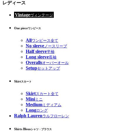
レディース
Vintage
ヴィンテージ
One piece
ワンピース
All
ワンピース全て
No sleeve
ノースリーブ
Half sleeve
半袖
Long sleeve
長袖
Overalls
オーバーオール
Setup
セットアップ
Skirt
スカート
Skirt
スカート全て
Mini
ミニ
Medium
ミディアム
Long
ロング
Ralph Lauren
ラルフローレン
Shirts Blous
シャツ・ブラウス