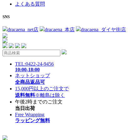
よくある質問
SNS
dracaena_net店
dracaena_本店
dracaena_ダイヤ街店
TEL:0422-24-9456
10:00-18:00
ネットショップ
全商品返品可
15,000円以上のご注文で
送料無料
※離島は除く
午後2時までのご注文
当日出荷
Free Wrapping
ラッピング無料