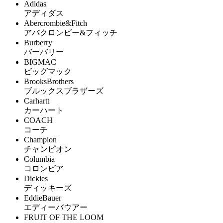
Adidas
アディダス
Abercrombie&Fitch
アバクロンビー&フィッチ
Burberry
バーバリー
BIGMAC
ビッグマック
BrooksBrothers
ブルックスブラザーズ
Carhartt
カーハート
COACH
コーチ
Champion
チャンピオン
Columbia
コロンビア
Dickies
ディッキーズ
EddieBauer
エディーバウアー
FRUIT OF THE LOOM