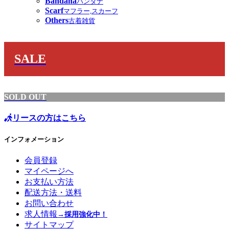
Bandana
バンダナ
Scarf
マフラー,スカーフ
Others
古着雑貨
SALE
SOLD OUT
リースの方はこちら
インフォメーション
会員登録
マイページへ
お支払い方法
配送方法・送料
お問い合わせ
求人情報
→採用強化中！
サイトマップ