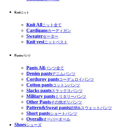
Knit
ニット
Knit All
ニット全て
Cardigans
カーディガン
Sweater
セーター
Knit vest
ニットベスト
Pants
パンツ
Pants All
パンツ全て
Denim pants
デニムパンツ
Corduroy pants
コーデュロイパンツ
Cotton pants
コットンパンツ
Slacks pants
スラックスパンツ
Military pants
ミリタリーパンツ
Other Pants
その他ポリパンツ
Pattern&Sweat pants
総柄&スウェットパンツ
Short pants
ショートパンツ
Overalls
オーバーオール
Shoes
シューズ