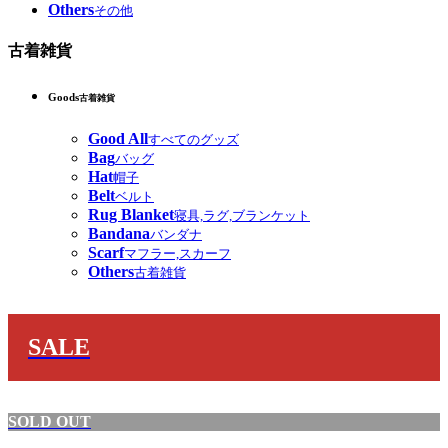
Others
その他
古着雑貨
Goods
古着雑貨
Good All
すべてのグッズ
Bag
バッグ
Hat
帽子
Belt
ベルト
Rug Blanket
寝具,ラグ,ブランケット
Bandana
バンダナ
Scarf
マフラー,スカーフ
Others
古着雑貨
SALE
SOLD OUT