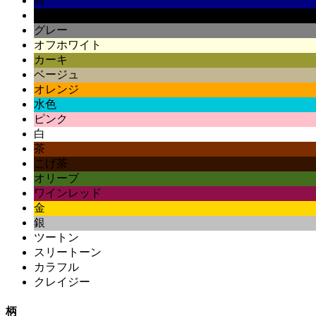
紺
黒
グレー
オフホワイト
カーキ
ベージュ
オレンジ
水色
ピンク
白
茶
こげ茶
オリーブ
ワインレッド
金
銀
ツートン
スリートーン
カラフル
クレイジー
柄