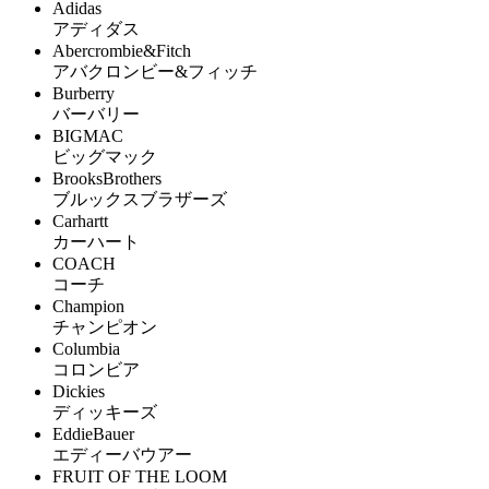
Adidas
アディダス
Abercrombie&Fitch
アバクロンビー&フィッチ
Burberry
バーバリー
BIGMAC
ビッグマック
BrooksBrothers
ブルックスブラザーズ
Carhartt
カーハート
COACH
コーチ
Champion
チャンピオン
Columbia
コロンビア
Dickies
ディッキーズ
EddieBauer
エディーバウアー
FRUIT OF THE LOOM