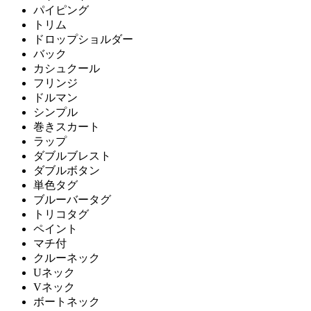
パイピング
トリム
ドロップショルダー
バック
カシュクール
フリンジ
ドルマン
シンプル
巻きスカート
ラップ
ダブルブレスト
ダブルボタン
単色タグ
ブルーバータグ
トリコタグ
ペイント
マチ付
クルーネック
Uネック
Vネック
ボートネック