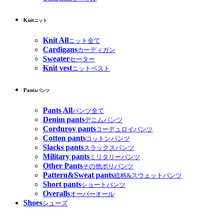
Knit
ニット
Knit All
ニット全て
Cardigans
カーディガン
Sweater
セーター
Knit vest
ニットベスト
Pants
パンツ
Pants All
パンツ全て
Denim pants
デニムパンツ
Corduroy pants
コーデュロイパンツ
Cotton pants
コットンパンツ
Slacks pants
スラックスパンツ
Military pants
ミリタリーパンツ
Other Pants
その他ポリパンツ
Pattern&Sweat pants
総柄&スウェットパンツ
Short pants
ショートパンツ
Overalls
オーバーオール
Shoes
シューズ