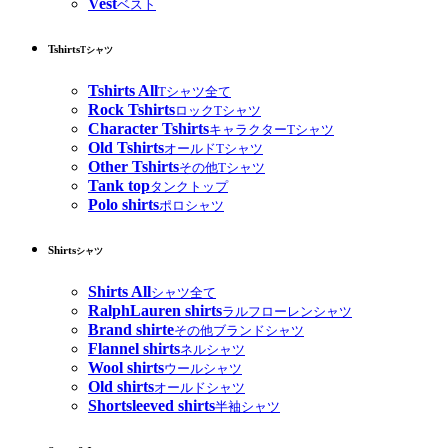
Vest
ベスト
Tshirts
Tシャツ
Tshirts All
Tシャツ全て
Rock Tshirts
ロックTシャツ
Character Tshirts
キャラクターTシャツ
Old Tshirts
オールドTシャツ
Other Tshirts
その他Tシャツ
Tank top
タンクトップ
Polo shirts
ポロシャツ
Shirts
シャツ
Shirts All
シャツ全て
RalphLauren shirts
ラルフローレンシャツ
Brand shirte
その他ブランドシャツ
Flannel shirts
ネルシャツ
Wool shirts
ウールシャツ
Old shirts
オールドシャツ
Shortsleeved shirts
半袖シャツ