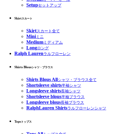
Setup
セットアップ
Skirt
スカート
Skirt
スカート全て
Mini
ミニ
Medium
ミディアム
Long
ロング
Ralph Lauren
ラルフローレン
Shirts Blous
シャツ・ブラウス
Shirts Blous All
シャツ・ブラウス全て
Shortsleeve shirts
半袖シャツ
Longsleeve shirts
長袖シャツ
Shortsleeve blous
半袖ブラウス
Longsleeve blous
長袖ブラウス
RalphLauren Shirts
ラルフローレンシャツ
Tops
トップス
Tops All