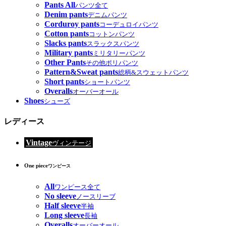
Pants All
パンツ全て
Denim pants
デニムパンツ
Corduroy pants
コーデュロイパンツ
Cotton pants
コットンパンツ
Slacks pants
スラックスパンツ
Military pants
ミリタリーパンツ
Other Pants
その他ポリパンツ
Pattern&Sweat pants
総柄&スウェットパンツ
Short pants
ショートパンツ
Overalls
オーバーオール
Shoes
シューズ
レディース
Vintage
ヴィンテージ
One piece
ワンピース
All
ワンピース全て
No sleeve
ノースリーブ
Half sleeve
半袖
Long sleeve
長袖
Overalls
オーバーオール