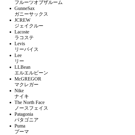
フルーツオブザルーム
GunneSax
ガニーサックス
JCREW
ジェイクルー
Lacoste
ラコステ
Levis
リーバイス
Lee
リー
LLBean
エルエルビーン
McGREGOR
マクレガー
Nike
ナイキ
The North Face
ノースフェイス
Patagonia
パタゴニア
Puma
プーマ