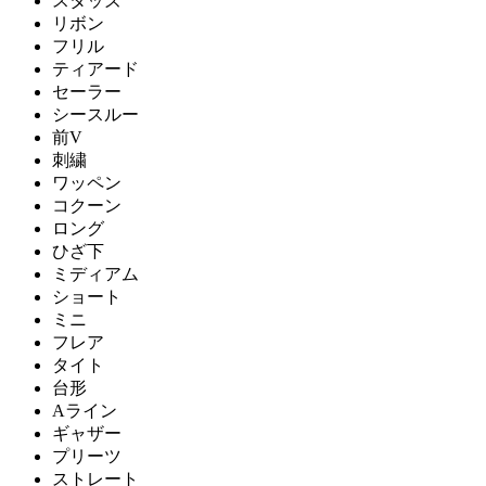
スタッズ
リボン
フリル
ティアード
セーラー
シースルー
前V
刺繍
ワッペン
コクーン
ロング
ひざ下
ミディアム
ショート
ミニ
フレア
タイト
台形
Aライン
ギャザー
プリーツ
ストレート