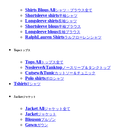
Shirts Blous All
シャツ・ブラウス全て
Shortsleeve shirts
半袖シャツ
Longsleeve shirts
長袖シャツ
Shortsleeve blous
半袖ブラウス
Longsleeve blous
長袖ブラウス
RalphLauren Shirts
ラルフローレンシャツ
Tops
トップス
Tops All
トップス全て
Nosleeve&Tanktop
ノースリーブ＆タンクトップ
Cutsew&Tunic
カットソー＆チュニック
Polo shirts
ポロシャツ
Tshirts
Tシャツ
Jacket
ジャケット
Jacket All
ジャケット全て
Jacket
ジャケット
Blouson
ブルゾン
Gown
ガウン