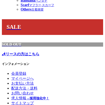
Bandana
バンダナ
Scarf
マフラー,スカーフ
Others
古着雑貨
SALE
SOLD OUT
リースの方はこちら
インフォメーション
会員登録
マイページへ
お支払い方法
配送方法・送料
お問い合わせ
求人情報
→採用強化中！
サイトマップ