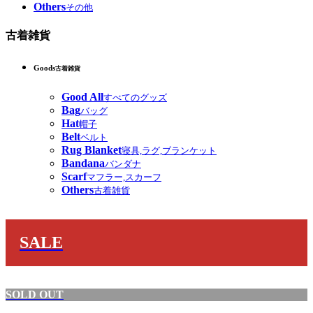
Others
その他
古着雑貨
Goods
古着雑貨
Good All
すべてのグッズ
Bag
バッグ
Hat
帽子
Belt
ベルト
Rug Blanket
寝具,ラグ,ブランケット
Bandana
バンダナ
Scarf
マフラー,スカーフ
Others
古着雑貨
SALE
SOLD OUT