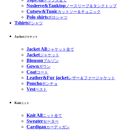
トップス全て
Nosleeve&Tanktop
ノースリーブ＆タンクトップ
Cutsew&Tunic
カットソー＆チュニック
Polo shirts
ポロシャツ
Tshirts
Tシャツ
Jacket
ジャケット
Jacket All
ジャケット全て
Jacket
ジャケット
Blouson
ブルゾン
Gown
ガウン
Coat
コート
Leather&Fur jacket
レザー＆ファージャケット
Poncho
ポンチョ
Vest
ベスト
Knit
ニット
Knit All
ニット全て
Sweater
セーター
Cardigan
カーディガン