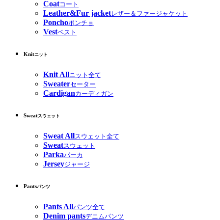
Coat
コート
Leather&Fur jacket
レザー＆ファージャケット
Poncho
ポンチョ
Vest
ベスト
Knit
ニット
Knit All
ニット全て
Sweater
セーター
Cardigan
カーディガン
Sweat
スウェット
Sweat All
スウェット全て
Sweat
スウェット
Parka
パーカ
Jersey
ジャージ
Pants
パンツ
Pants All
パンツ全て
Denim pants
デニムパンツ