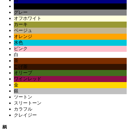
紺
黒
グレー
オフホワイト
カーキ
ベージュ
オレンジ
水色
ピンク
白
茶
こげ茶
オリーブ
ワインレッド
金
銀
ツートン
スリートーン
カラフル
クレイジー
柄