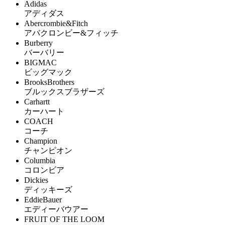
Adidas
アディダス
Abercrombie&Fitch
アバクロンビー&フィッチ
Burberry
バーバリー
BIGMAC
ビッグマック
BrooksBrothers
ブルックスブラザーズ
Carhartt
カーハート
COACH
コーチ
Champion
チャンピオン
Columbia
コロンビア
Dickies
ディッキーズ
EddieBauer
エディーバウアー
FRUIT OF THE LOOM