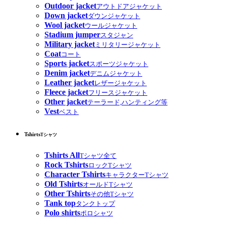
Outdoor jacket
アウトドアジャケット
Down jacket
ダウンジャケット
Wool jacket
ウールジャケット
Stadium jumper
スタジャン
Military jacket
ミリタリージャケット
Coat
コート
Sports jacket
スポーツジャケット
Denim jacket
デニムジャケット
Leather jacket
レザージャケット
Fleece jacket
フリースジャケット
Other jacket
テーラード,ハンティング等
Vest
ベスト
Tshirts
Tシャツ
Tshirts All
Tシャツ全て
Rock Tshirts
ロックTシャツ
Character Tshirts
キャラクターTシャツ
Old Tshirts
オールドTシャツ
Other Tshirts
その他Tシャツ
Tank top
タンクトップ
Polo shirts
ポロシャツ