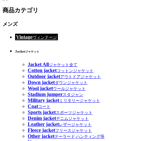
商品カテゴリ
メンズ
Vintage
ヴィンテージ
Jacket
ジャケット
Jacket All
ジャケット全て
Cotton jacket
コットンジャケット
Outdoor jacket
アウトドアジャケット
Down jacket
ダウンジャケット
Wool jacket
ウールジャケット
Stadium jumper
スタジャン
Military jacket
ミリタリージャケット
Coat
コート
Sports jacket
スポーツジャケット
Denim jacket
デニムジャケット
Leather jacket
レザージャケット
Fleece jacket
フリースジャケット
Other jacket
テーラード,ハンティング等