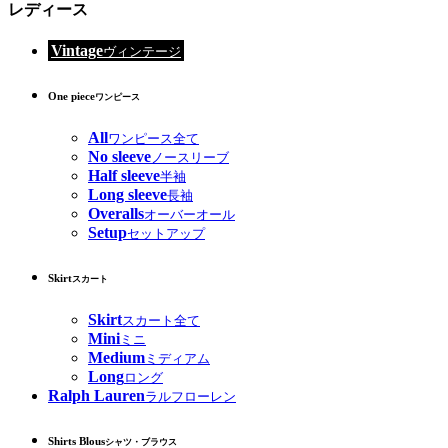
レディース
Vintage
ヴィンテージ
One piece
ワンピース
All
ワンピース全て
No sleeve
ノースリーブ
Half sleeve
半袖
Long sleeve
長袖
Overalls
オーバーオール
Setup
セットアップ
Skirt
スカート
Skirt
スカート全て
Mini
ミニ
Medium
ミディアム
Long
ロング
Ralph Lauren
ラルフローレン
Shirts Blous
シャツ・ブラウス