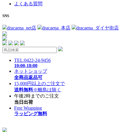
よくある質問
SNS
dracaena_net店
dracaena_本店
dracaena_ダイヤ街店
TEL:0422-24-9456
10:00-18:00
ネットショップ
全商品返品可
15,000円以上のご注文で
送料無料
※離島は除く
午後2時までのご注文
当日出荷
Free Wrapping
ラッピング無料