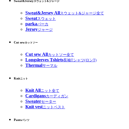
Sweat&Jersey
スウェット&ジャージ
Sweat&Jersey All
スウェット&ジャージ全て
Sweat
スウェット
parka
パーカ
Jersey
ジャージ
Cut sew
カットソー
Cut sew All
カットソー全て
Longsleeves Tshirts
長袖Tシャツ(ロンT)
Thermal
サーマル
Knit
ニット
Knit All
ニット全て
Cardigans
カーディガン
Sweater
セーター
Knit vest
ニットベスト
Pants
パンツ