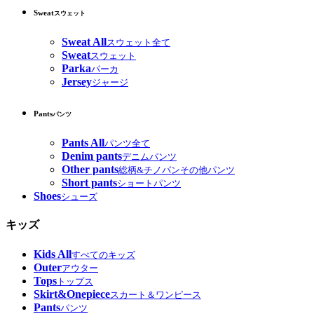
Sweat
スウェット
Sweat All
スウェット全て
Sweat
スウェット
Parka
パーカ
Jersey
ジャージ
Pants
パンツ
Pants All
パンツ全て
Denim pants
デニムパンツ
Other pants
総柄&チノパンその他パンツ
Short pants
ショートパンツ
Shoes
シューズ
キッズ
Kids All
すべてのキッズ
Outer
アウター
Tops
トップス
Skirt&Onepiece
スカート＆ワンピース
Pants
パンツ