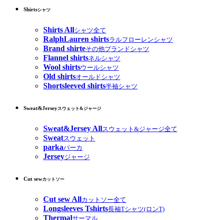
Shirts
シャツ
Shirts All
シャツ全て
RalphLauren shirts
ラルフローレンシャツ
Brand shirte
その他ブランドシャツ
Flannel shirts
ネルシャツ
Wool shirts
ウールシャツ
Old shirts
オールドシャツ
Shortsleeved shirts
半袖シャツ
Sweat&Jersey
スウェット&ジャージ
Sweat&Jersey All
スウェット&ジャージ全て
Sweat
スウェット
parka
パーカ
Jersey
ジャージ
Cut sew
カットソー
Cut sew All
カットソー全て
Longsleeves Tshirts
長袖Tシャツ(ロンT)
Thermal
サーマル