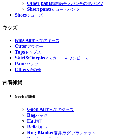
Other pants
総柄&チノパンその他パンツ
Short pants
ショートパンツ
Shoes
シューズ
キッズ
Kids All
すべてのキッズ
Outer
アウター
Tops
トップス
Skirt&Onepiece
スカート＆ワンピース
Pants
パンツ
Others
その他
古着雑貨
Goods
古着雑貨
Good All
すべてのグッズ
Bag
バッグ
Hat
帽子
Belt
ベルト
Rug Blanket
寝具,ラグ,ブランケット