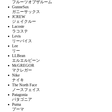
フルーツオブザルーム
GunneSax
ガニーサックス
JCREW
ジェイクルー
Lacoste
ラコステ
Levis
リーバイス
Lee
リー
LLBean
エルエルビーン
McGREGOR
マクレガー
Nike
ナイキ
The North Face
ノースフェイス
Patagonia
パタゴニア
Puma
プーマ