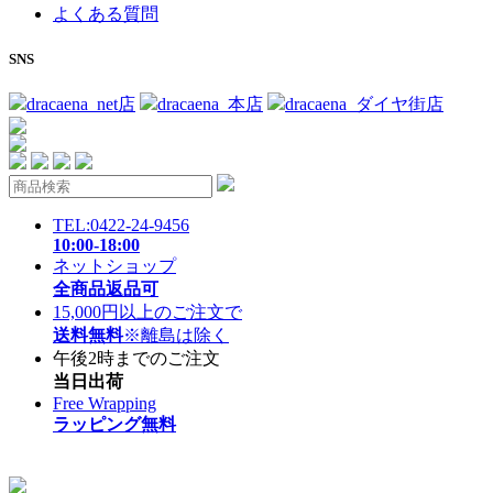
よくある質問
SNS
dracaena_net店
dracaena_本店
dracaena_ダイヤ街店
TEL:0422-24-9456
10:00-18:00
ネットショップ
全商品返品可
15,000円以上のご注文で
送料無料
※離島は除く
午後2時までのご注文
当日出荷
Free Wrapping
ラッピング無料