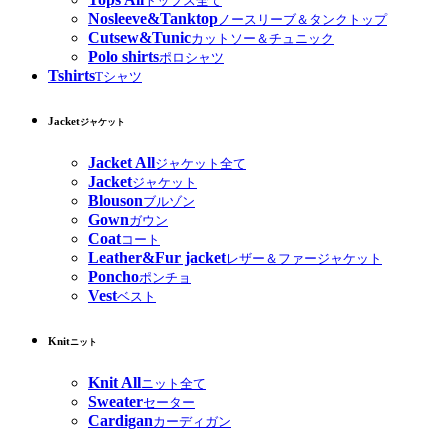
トップス全て
Nosleeve&Tanktop
ノースリーブ＆タンクトップ
Cutsew&Tunic
カットソー＆チュニック
Polo shirts
ポロシャツ
Tshirts
Tシャツ
Jacket
ジャケット
Jacket All
ジャケット全て
Jacket
ジャケット
Blouson
ブルゾン
Gown
ガウン
Coat
コート
Leather&Fur jacket
レザー＆ファージャケット
Poncho
ポンチョ
Vest
ベスト
Knit
ニット
Knit All
ニット全て
Sweater
セーター
Cardigan
カーディガン