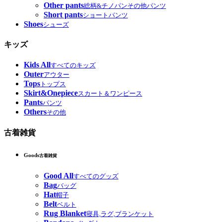
Other pants
総柄&チノパンその他パンツ
Short pants
ショートパンツ
Shoes
シューズ
キッズ
Kids All
すべてのキッズ
Outer
アウター
Tops
トップス
Skirt&Onepiece
スカート＆ワンピース
Pants
パンツ
Others
その他
古着雑貨
Goods
古着雑貨
Good All
すべてのグッズ
Bag
バッグ
Hat
帽子
Belt
ベルト
Rug Blanket
寝具,ラグ,ブランケット