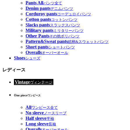
Pants All
パンツ全て
Denim pants
デニムパンツ
Corduroy pants
コーデュロイパンツ
Cotton pants
コットンパンツ
Slacks pants
スラックスパンツ
Military pants
ミリタリーパンツ
Other Pants
その他ポリパンツ
Pattern&Sweat pants
総柄&スウェットパンツ
Short pants
ショートパンツ
Overalls
オーバーオール
Shoes
シューズ
レディース
Vintage
ヴィンテージ
One piece
ワンピース
All
ワンピース全て
No sleeve
ノースリーブ
Half sleeve
半袖
Long sleeve
長袖
Overalls
オーバーオール