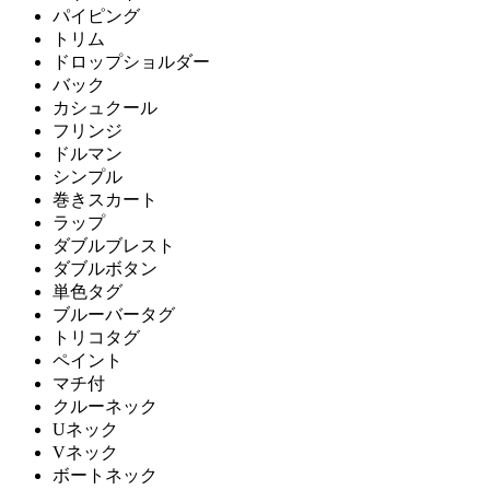
パイピング
トリム
ドロップショルダー
バック
カシュクール
フリンジ
ドルマン
シンプル
巻きスカート
ラップ
ダブルブレスト
ダブルボタン
単色タグ
ブルーバータグ
トリコタグ
ペイント
マチ付
クルーネック
Uネック
Vネック
ボートネック