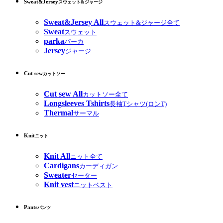
Sweat&Jersey
スウェット&ジャージ
Sweat&Jersey All
スウェット&ジャージ全て
Sweat
スウェット
parka
パーカ
Jersey
ジャージ
Cut sew
カットソー
Cut sew All
カットソー全て
Longsleeves Tshirts
長袖Tシャツ(ロンT)
Thermal
サーマル
Knit
ニット
Knit All
ニット全て
Cardigans
カーディガン
Sweater
セーター
Knit vest
ニットベスト
Pants
パンツ