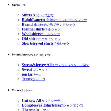
Shirts
シャツ
Shirts All
シャツ全て
RalphLauren shirts
ラルフローレンシャツ
Brand shirte
その他ブランドシャツ
Flannel shirts
ネルシャツ
Wool shirts
ウールシャツ
Old shirts
オールドシャツ
Shortsleeved shirts
半袖シャツ
Sweat&Jersey
スウェット&ジャージ
Sweat&Jersey All
スウェット&ジャージ全て
Sweat
スウェット
parka
パーカ
Jersey
ジャージ
Cut sew
カットソー
Cut sew All
カットソー全て
Longsleeves Tshirts
長袖Tシャツ(ロンT)
Thermal
サーマル