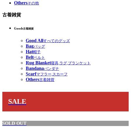
Others
その他
古着雑貨
Goods
古着雑貨
Good All
すべてのグッズ
Bag
バッグ
Hat
帽子
Belt
ベルト
Rug Blanket
寝具,ラグ,ブランケット
Bandana
バンダナ
Scarf
マフラー,スカーフ
Others
古着雑貨
SALE
SOLD OUT