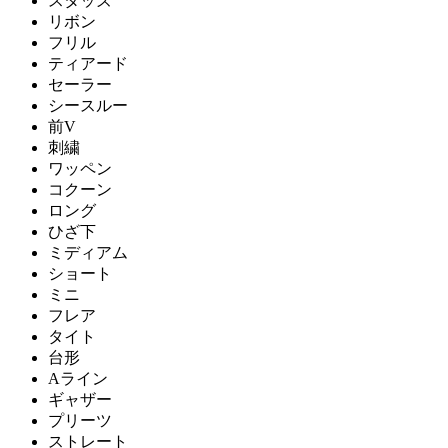
スタッズ
リボン
フリル
ティアード
セーラー
シースルー
前V
刺繍
ワッペン
コクーン
ロング
ひざ下
ミディアム
ショート
ミニ
フレア
タイト
台形
Aライン
ギャザー
プリーツ
ストレート