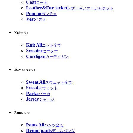
Coat
コート
Leather&Fur jacket
レザー＆ファージャケット
Poncho
ポンチョ
Vest
ベスト
Knit
ニット
Knit All
ニット全て
Sweater
セーター
Cardigan
カーディガン
Sweat
スウェット
Sweat All
スウェット全て
Sweat
スウェット
Parka
パーカ
Jersey
ジャージ
Pants
パンツ
Pants All
パンツ全て
Denim pants
デニムパンツ