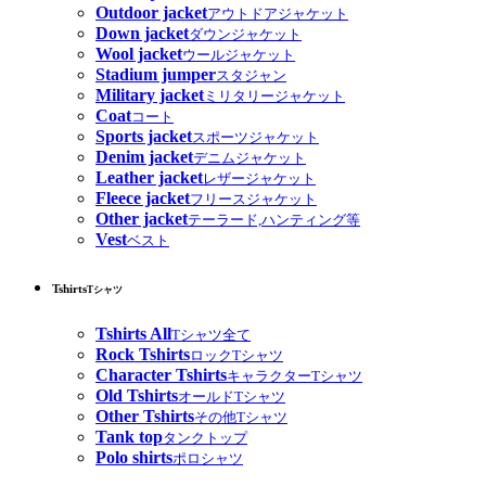
Outdoor jacket
アウトドアジャケット
Down jacket
ダウンジャケット
Wool jacket
ウールジャケット
Stadium jumper
スタジャン
Military jacket
ミリタリージャケット
Coat
コート
Sports jacket
スポーツジャケット
Denim jacket
デニムジャケット
Leather jacket
レザージャケット
Fleece jacket
フリースジャケット
Other jacket
テーラード,ハンティング等
Vest
ベスト
Tshirts
Tシャツ
Tshirts All
Tシャツ全て
Rock Tshirts
ロックTシャツ
Character Tshirts
キャラクターTシャツ
Old Tshirts
オールドTシャツ
Other Tshirts
その他Tシャツ
Tank top
タンクトップ
Polo shirts
ポロシャツ