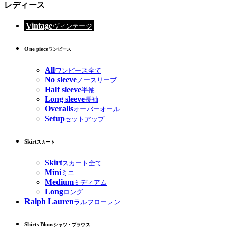
レディース
Vintage
ヴィンテージ
One piece
ワンピース
All
ワンピース全て
No sleeve
ノースリーブ
Half sleeve
半袖
Long sleeve
長袖
Overalls
オーバーオール
Setup
セットアップ
Skirt
スカート
Skirt
スカート全て
Mini
ミニ
Medium
ミディアム
Long
ロング
Ralph Lauren
ラルフローレン
Shirts Blous
シャツ・ブラウス