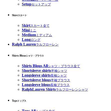
Setup
セットアップ
Skirt
スカート
Skirt
スカート全て
Mini
ミニ
Medium
ミディアム
Long
ロング
Ralph Lauren
ラルフローレン
Shirts Blous
シャツ・ブラウス
Shirts Blous All
シャツ・ブラウス全て
Shortsleeve shirts
半袖シャツ
Longsleeve shirts
長袖シャツ
Shortsleeve blous
半袖ブラウス
Longsleeve blous
長袖ブラウス
RalphLauren Shirts
ラルフローレンシャツ
Tops
トップス
Tops All