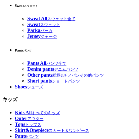
Sweat
スウェット
Sweat All
スウェット全て
Sweat
スウェット
Parka
パーカ
Jersey
ジャージ
Pants
パンツ
Pants All
パンツ全て
Denim pants
デニムパンツ
Other pants
総柄&チノパンその他パンツ
Short pants
ショートパンツ
Shoes
シューズ
キッズ
Kids All
すべてのキッズ
Outer
アウター
Tops
トップス
Skirt&Onepiece
スカート＆ワンピース
Pants
パンツ