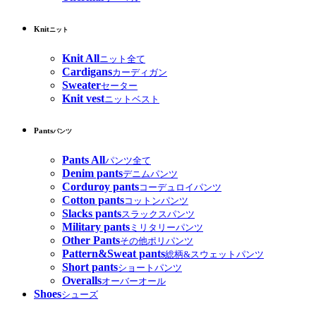
Knit
ニット
Knit All
ニット全て
Cardigans
カーディガン
Sweater
セーター
Knit vest
ニットベスト
Pants
パンツ
Pants All
パンツ全て
Denim pants
デニムパンツ
Corduroy pants
コーデュロイパンツ
Cotton pants
コットンパンツ
Slacks pants
スラックスパンツ
Military pants
ミリタリーパンツ
Other Pants
その他ポリパンツ
Pattern&Sweat pants
総柄&スウェットパンツ
Short pants
ショートパンツ
Overalls
オーバーオール
Shoes
シューズ