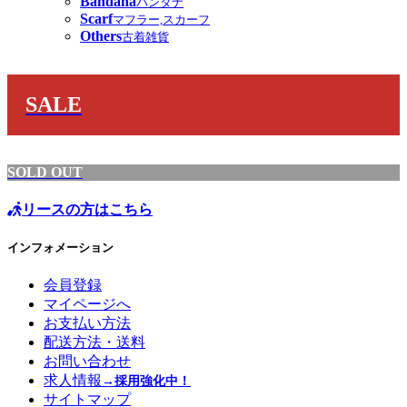
Bandana
バンダナ
Scarf
マフラー,スカーフ
Others
古着雑貨
SALE
SOLD OUT
リースの方はこちら
インフォメーション
会員登録
マイページへ
お支払い方法
配送方法・送料
お問い合わせ
求人情報
→採用強化中！
サイトマップ