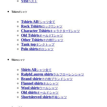
Vest
ベスト
Tshirts
Tシャツ
Tshirts All
Tシャツ全て
Rock Tshirts
ロックTシャツ
Character Tshirts
キャラクターTシャツ
Old Tshirts
オールドTシャツ
Other Tshirts
その他Tシャツ
Tank top
タンクトップ
Polo shirts
ポロシャツ
Shirts
シャツ
Shirts All
シャツ全て
RalphLauren shirts
ラルフローレンシャツ
Brand shirte
その他ブランドシャツ
Flannel shirts
ネルシャツ
Wool shirts
ウールシャツ
Old shirts
オールドシャツ
Shortsleeved shirts
半袖シャツ