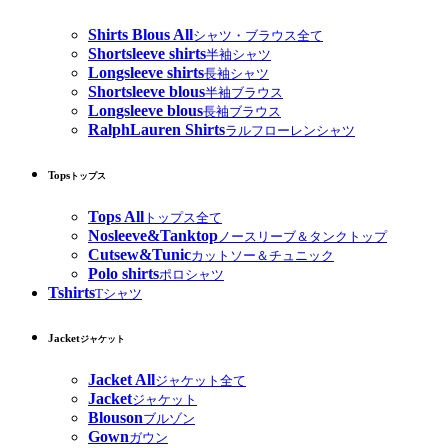
Shirts Blous All
シャツ・ブラウス全て
Shortsleeve shirts
半袖シャツ
Longsleeve shirts
長袖シャツ
Shortsleeve blous
半袖ブラウス
Longsleeve blous
長袖ブラウス
RalphLauren Shirts
ラルフローレンシャツ
Tops
トップス
Tops All
トップス全て
Nosleeve&Tanktop
ノースリーブ＆タンクトップ
Cutsew&Tunic
カットソー＆チュニック
Polo shirts
ポロシャツ
Tshirts
Tシャツ
Jacket
ジャケット
Jacket All
ジャケット全て
Jacket
ジャケット
Blouson
ブルゾン
Gown
ガウン