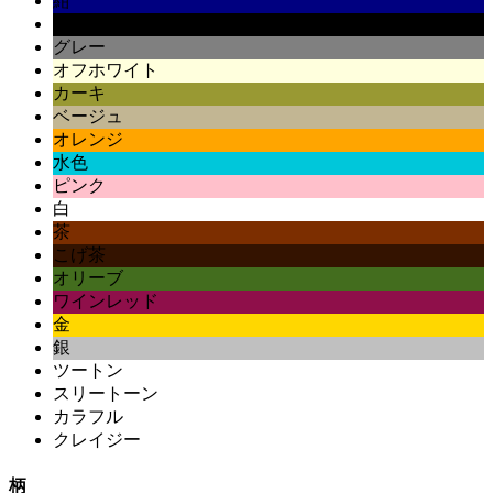
紺
黒
グレー
オフホワイト
カーキ
ベージュ
オレンジ
水色
ピンク
白
茶
こげ茶
オリーブ
ワインレッド
金
銀
ツートン
スリートーン
カラフル
クレイジー
柄