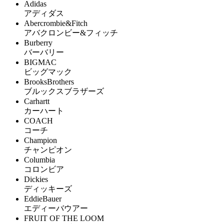
Adidas
アディダス
Abercrombie&Fitch
アバクロンビー&フィッチ
Burberry
バーバリー
BIGMAC
ビッグマック
BrooksBrothers
ブルックスブラザーズ
Carhartt
カーハート
COACH
コーチ
Champion
チャンピオン
Columbia
コロンビア
Dickies
ディッキーズ
EddieBauer
エディーバウアー
FRUIT OF THE LOOM