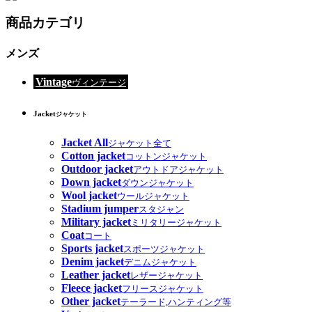
商品カテゴリ
メンズ
Vintage
ヴィンテージ
Jacket
ジャケット
Jacket All
ジャケット全て
Cotton jacket
コットンジャケット
Outdoor jacket
アウトドアジャケット
Down jacket
ダウンジャケット
Wool jacket
ウールジャケット
Stadium jumper
スタジャン
Military jacket
ミリタリージャケット
Coat
コート
Sports jacket
スポーツジャケット
Denim jacket
デニムジャケット
Leather jacket
レザージャケット
Fleece jacket
フリースジャケット
Other jacket
テーラード,ハンティング等