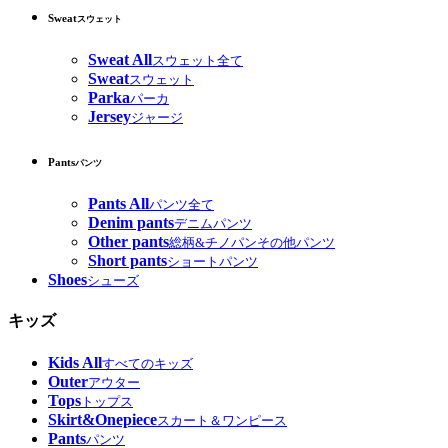
Sweat
スウェット
Sweat All
スウェット全て
Sweat
スウェット
Parka
パーカ
Jersey
ジャージ
Pants
パンツ
Pants All
パンツ全て
Denim pants
デニムパンツ
Other pants
総柄&チノパンその他パンツ
Short pants
ショートパンツ
Shoes
シューズ
キッズ
Kids All
すべてのキッズ
Outer
アウター
Tops
トップス
Skirt&Onepiece
スカート＆ワンピース
Pants
パンツ