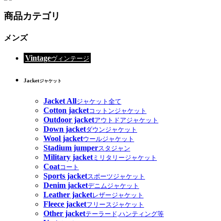
商品カテゴリ
メンズ
Vintage
ヴィンテージ
Jacket
ジャケット
Jacket All
ジャケット全て
Cotton jacket
コットンジャケット
Outdoor jacket
アウトドアジャケット
Down jacket
ダウンジャケット
Wool jacket
ウールジャケット
Stadium jumper
スタジャン
Military jacket
ミリタリージャケット
Coat
コート
Sports jacket
スポーツジャケット
Denim jacket
デニムジャケット
Leather jacket
レザージャケット
Fleece jacket
フリースジャケット
Other jacket
テーラード,ハンティング等