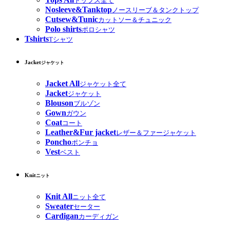
トップス全て
Nosleeve&Tanktop
ノースリーブ＆タンクトップ
Cutsew&Tunic
カットソー＆チュニック
Polo shirts
ポロシャツ
Tshirts
Tシャツ
Jacket
ジャケット
Jacket All
ジャケット全て
Jacket
ジャケット
Blouson
ブルゾン
Gown
ガウン
Coat
コート
Leather&Fur jacket
レザー＆ファージャケット
Poncho
ポンチョ
Vest
ベスト
Knit
ニット
Knit All
ニット全て
Sweater
セーター
Cardigan
カーディガン