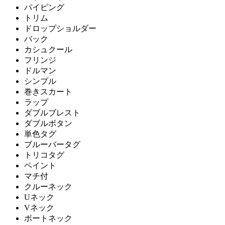
パイピング
トリム
ドロップショルダー
バック
カシュクール
フリンジ
ドルマン
シンプル
巻きスカート
ラップ
ダブルブレスト
ダブルボタン
単色タグ
ブルーバータグ
トリコタグ
ペイント
マチ付
クルーネック
Uネック
Vネック
ボートネック