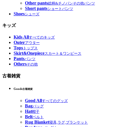
Other pants
総柄&チノパンその他パンツ
Short pants
ショートパンツ
Shoes
シューズ
キッズ
Kids All
すべてのキッズ
Outer
アウター
Tops
トップス
Skirt&Onepiece
スカート＆ワンピース
Pants
パンツ
Others
その他
古着雑貨
Goods
古着雑貨
Good All
すべてのグッズ
Bag
バッグ
Hat
帽子
Belt
ベルト
Rug Blanket
寝具,ラグ,ブランケット