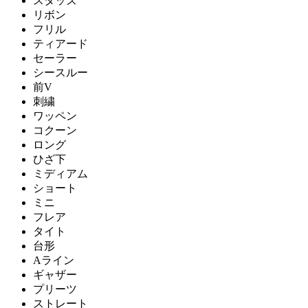
スタッズ
リボン
フリル
ティアード
セーラー
シースルー
前V
刺繍
ワッペン
コクーン
ロング
ひざ下
ミディアム
ショート
ミニ
フレア
タイト
台形
Aライン
ギャザー
プリーツ
ストレート