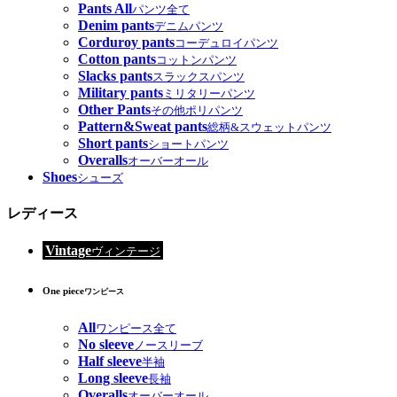
Pants All
パンツ全て
Denim pants
デニムパンツ
Corduroy pants
コーデュロイパンツ
Cotton pants
コットンパンツ
Slacks pants
スラックスパンツ
Military pants
ミリタリーパンツ
Other Pants
その他ポリパンツ
Pattern&Sweat pants
総柄&スウェットパンツ
Short pants
ショートパンツ
Overalls
オーバーオール
Shoes
シューズ
レディース
Vintage
ヴィンテージ
One piece
ワンピース
All
ワンピース全て
No sleeve
ノースリーブ
Half sleeve
半袖
Long sleeve
長袖
Overalls
オーバーオール