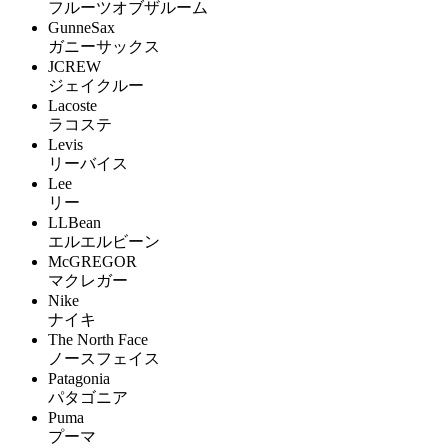
フルーツオブザルーム
GunneSax
ガニーサックス
JCREW
ジェイクルー
Lacoste
ラコステ
Levis
リーバイス
Lee
リー
LLBean
エルエルビーン
McGREGOR
マクレガー
Nike
ナイキ
The North Face
ノースフェイス
Patagonia
パタゴニア
Puma
プーマ