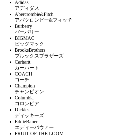
Adidas
アディダス
Abercrombie&Fitch
アバクロンビー&フィッチ
Burberry
バーバリー
BIGMAC
ビッグマック
BrooksBrothers
ブルックスブラザーズ
Carhartt
カーハート
COACH
コーチ
Champion
チャンピオン
Columbia
コロンビア
Dickies
ディッキーズ
EddieBauer
エディーバウアー
FRUIT OF THE LOOM