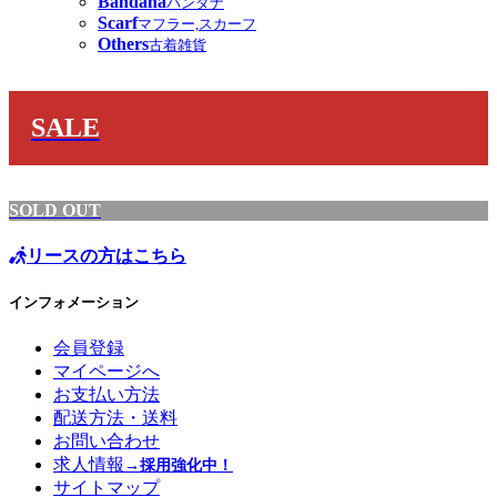
Bandana
バンダナ
Scarf
マフラー,スカーフ
Others
古着雑貨
SALE
SOLD OUT
リースの方はこちら
インフォメーション
会員登録
マイページへ
お支払い方法
配送方法・送料
お問い合わせ
求人情報
→採用強化中！
サイトマップ