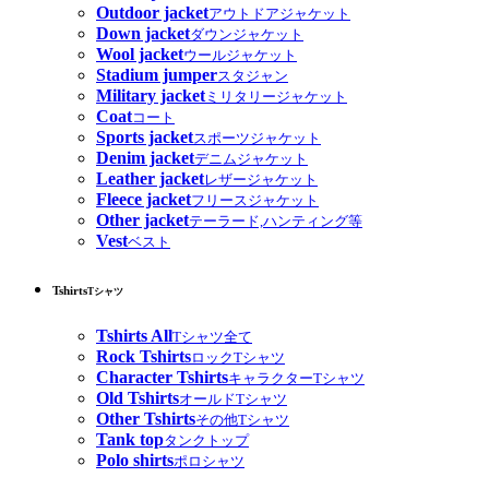
Outdoor jacket
アウトドアジャケット
Down jacket
ダウンジャケット
Wool jacket
ウールジャケット
Stadium jumper
スタジャン
Military jacket
ミリタリージャケット
Coat
コート
Sports jacket
スポーツジャケット
Denim jacket
デニムジャケット
Leather jacket
レザージャケット
Fleece jacket
フリースジャケット
Other jacket
テーラード,ハンティング等
Vest
ベスト
Tshirts
Tシャツ
Tshirts All
Tシャツ全て
Rock Tshirts
ロックTシャツ
Character Tshirts
キャラクターTシャツ
Old Tshirts
オールドTシャツ
Other Tshirts
その他Tシャツ
Tank top
タンクトップ
Polo shirts
ポロシャツ