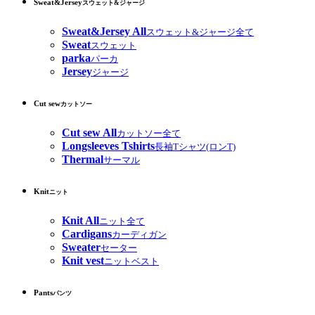
Sweat&Jersey
スウェット&ジャージ
Sweat&Jersey All
スウェット&ジャージ全て
Sweat
スウェット
parka
パーカ
Jersey
ジャージ
Cut sew
カットソー
Cut sew All
カットソー全て
Longsleeves Tshirts
長袖Tシャツ(ロンT)
Thermal
サーマル
Knit
ニット
Knit All
ニット全て
Cardigans
カーディガン
Sweater
セーター
Knit vest
ニットベスト
Pants
パンツ