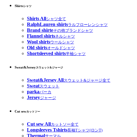
Shirts
シャツ
Shirts All
シャツ全て
RalphLauren shirts
ラルフローレンシャツ
Brand shirte
その他ブランドシャツ
Flannel shirts
ネルシャツ
Wool shirts
ウールシャツ
Old shirts
オールドシャツ
Shortsleeved shirts
半袖シャツ
Sweat&Jersey
スウェット&ジャージ
Sweat&Jersey All
スウェット&ジャージ全て
Sweat
スウェット
parka
パーカ
Jersey
ジャージ
Cut sew
カットソー
Cut sew All
カットソー全て
Longsleeves Tshirts
長袖Tシャツ(ロンT)
Thermal
サーマル