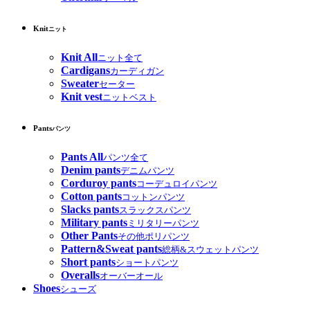
Knit
ニット
Knit All
ニット全て
Cardigans
カーディガン
Sweater
セーター
Knit vest
ニットベスト
Pants
パンツ
Pants All
パンツ全て
Denim pants
デニムパンツ
Corduroy pants
コーデュロイパンツ
Cotton pants
コットンパンツ
Slacks pants
スラックスパンツ
Military pants
ミリタリーパンツ
Other Pants
その他ポリパンツ
Pattern&Sweat pants
総柄&スウェットパンツ
Short pants
ショートパンツ
Overalls
オーバーオール
Shoes
シューズ