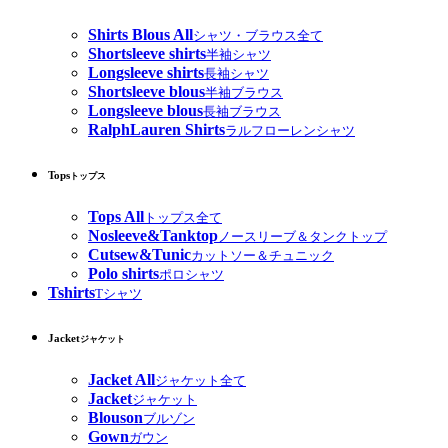
Shirts Blous All
シャツ・ブラウス全て
Shortsleeve shirts
半袖シャツ
Longsleeve shirts
長袖シャツ
Shortsleeve blous
半袖ブラウス
Longsleeve blous
長袖ブラウス
RalphLauren Shirts
ラルフローレンシャツ
Tops
トップス
Tops All
トップス全て
Nosleeve&Tanktop
ノースリーブ＆タンクトップ
Cutsew&Tunic
カットソー＆チュニック
Polo shirts
ポロシャツ
Tshirts
Tシャツ
Jacket
ジャケット
Jacket All
ジャケット全て
Jacket
ジャケット
Blouson
ブルゾン
Gown
ガウン