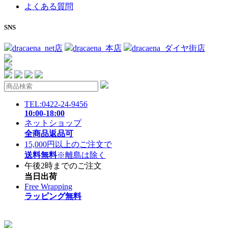
よくある質問
SNS
dracaena_net店
dracaena_本店
dracaena_ダイヤ街店
TEL:0422-24-9456
10:00-18:00
ネットショップ
全商品返品可
15,000円以上のご注文で
送料無料
※離島は除く
午後2時までのご注文
当日出荷
Free Wrapping
ラッピング無料