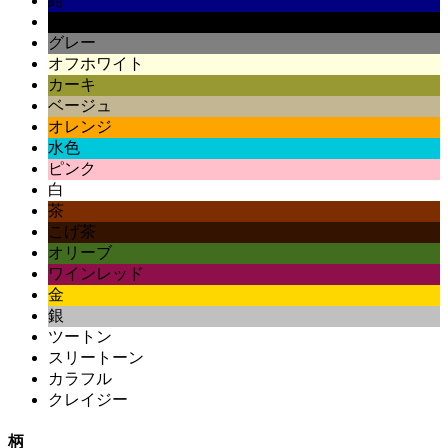
紺
黒
グレー
オフホワイト
カーキ
ベージュ
オレンジ
水色
ピンク
白
茶
こげ茶
オリーブ
ワインレッド
金
銀
ツートン
スリートーン
カラフル
クレイジー
柄