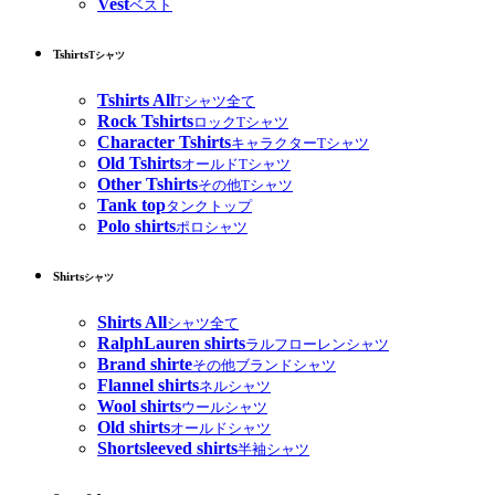
Vest
ベスト
Tshirts
Tシャツ
Tshirts All
Tシャツ全て
Rock Tshirts
ロックTシャツ
Character Tshirts
キャラクターTシャツ
Old Tshirts
オールドTシャツ
Other Tshirts
その他Tシャツ
Tank top
タンクトップ
Polo shirts
ポロシャツ
Shirts
シャツ
Shirts All
シャツ全て
RalphLauren shirts
ラルフローレンシャツ
Brand shirte
その他ブランドシャツ
Flannel shirts
ネルシャツ
Wool shirts
ウールシャツ
Old shirts
オールドシャツ
Shortsleeved shirts
半袖シャツ