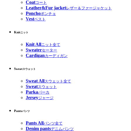
Coat
コート
Leather&Fur jacket
レザー＆ファージャケット
Poncho
ポンチョ
Vest
ベスト
Knit
ニット
Knit All
ニット全て
Sweater
セーター
Cardigan
カーディガン
Sweat
スウェット
Sweat All
スウェット全て
Sweat
スウェット
Parka
パーカ
Jersey
ジャージ
Pants
パンツ
Pants All
パンツ全て
Denim pants
デニムパンツ