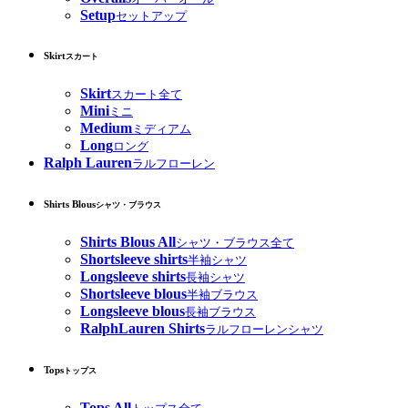
Setup
セットアップ
Skirt
スカート
Skirt
スカート全て
Mini
ミニ
Medium
ミディアム
Long
ロング
Ralph Lauren
ラルフローレン
Shirts Blous
シャツ・ブラウス
Shirts Blous All
シャツ・ブラウス全て
Shortsleeve shirts
半袖シャツ
Longsleeve shirts
長袖シャツ
Shortsleeve blous
半袖ブラウス
Longsleeve blous
長袖ブラウス
RalphLauren Shirts
ラルフローレンシャツ
Tops
トップス
Tops All