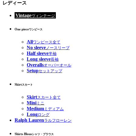
レディース
Vintage
ヴィンテージ
One piece
ワンピース
All
ワンピース全て
No sleeve
ノースリーブ
Half sleeve
半袖
Long sleeve
長袖
Overalls
オーバーオール
Setup
セットアップ
Skirt
スカート
Skirt
スカート全て
Mini
ミニ
Medium
ミディアム
Long
ロング
Ralph Lauren
ラルフローレン
Shirts Blous
シャツ・ブラウス