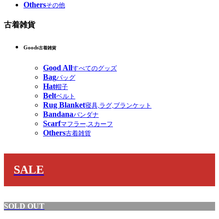
Others
その他
古着雑貨
Goods
古着雑貨
Good All
すべてのグッズ
Bag
バッグ
Hat
帽子
Belt
ベルト
Rug Blanket
寝具,ラグ,ブランケット
Bandana
バンダナ
Scarf
マフラー,スカーフ
Others
古着雑貨
SALE
SOLD OUT