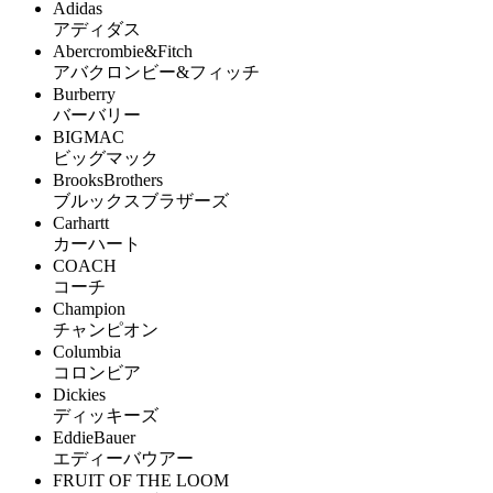
Adidas
アディダス
Abercrombie&Fitch
アバクロンビー&フィッチ
Burberry
バーバリー
BIGMAC
ビッグマック
BrooksBrothers
ブルックスブラザーズ
Carhartt
カーハート
COACH
コーチ
Champion
チャンピオン
Columbia
コロンビア
Dickies
ディッキーズ
EddieBauer
エディーバウアー
FRUIT OF THE LOOM