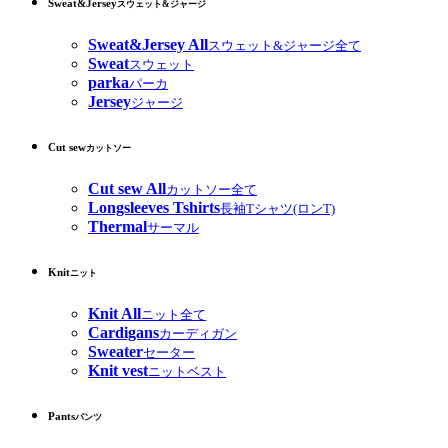
Sweat&Jersey
スウェット&ジャージ
Sweat&Jersey All
スウェット&ジャージ全て
Sweat
スウェット
parka
パーカ
Jersey
ジャージ
Cut sew
カットソー
Cut sew All
カットソー全て
Longsleeves Tshirts
長袖Tシャツ(ロンT)
Thermal
サーマル
Knit
ニット
Knit All
ニット全て
Cardigans
カーディガン
Sweater
セーター
Knit vest
ニットベスト
Pants
パンツ