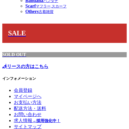
Bandana
バンダナ
Scarf
マフラー,スカーフ
Others
古着雑貨
SALE
SOLD OUT
リースの方はこちら
インフォメーション
会員登録
マイページへ
お支払い方法
配送方法・送料
お問い合わせ
求人情報
→採用強化中！
サイトマップ