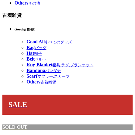
Others
その他
古着雑貨
Goods
古着雑貨
Good All
すべてのグッズ
Bag
バッグ
Hat
帽子
Belt
ベルト
Rug Blanket
寝具,ラグ,ブランケット
Bandana
バンダナ
Scarf
マフラー,スカーフ
Others
古着雑貨
SALE
SOLD OUT