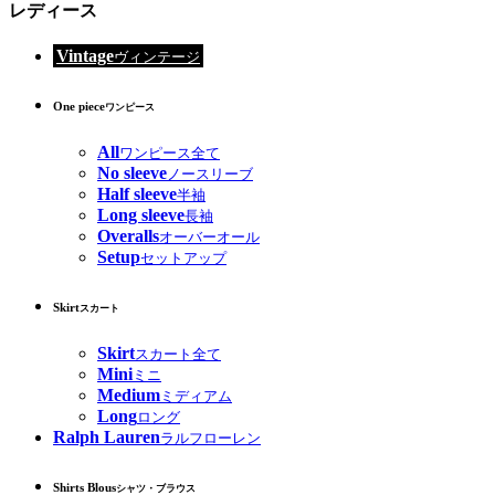
レディース
Vintage
ヴィンテージ
One piece
ワンピース
All
ワンピース全て
No sleeve
ノースリーブ
Half sleeve
半袖
Long sleeve
長袖
Overalls
オーバーオール
Setup
セットアップ
Skirt
スカート
Skirt
スカート全て
Mini
ミニ
Medium
ミディアム
Long
ロング
Ralph Lauren
ラルフローレン
Shirts Blous
シャツ・ブラウス