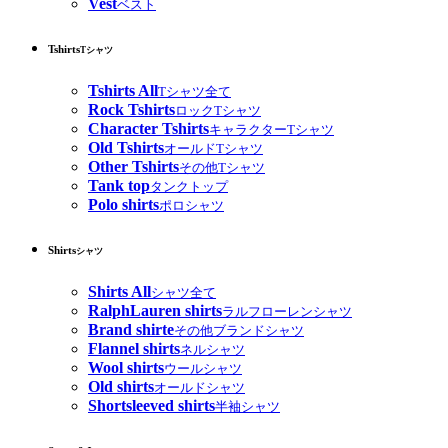
Vest
ベスト
Tshirts
Tシャツ
Tshirts All
Tシャツ全て
Rock Tshirts
ロックTシャツ
Character Tshirts
キャラクターTシャツ
Old Tshirts
オールドTシャツ
Other Tshirts
その他Tシャツ
Tank top
タンクトップ
Polo shirts
ポロシャツ
Shirts
シャツ
Shirts All
シャツ全て
RalphLauren shirts
ラルフローレンシャツ
Brand shirte
その他ブランドシャツ
Flannel shirts
ネルシャツ
Wool shirts
ウールシャツ
Old shirts
オールドシャツ
Shortsleeved shirts
半袖シャツ