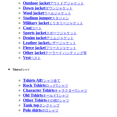
Outdoor jacket
アウトドアジャケット
Down jacket
ダウンジャケット
Wool jacket
ウールジャケット
Stadium jumper
スタジャン
Military jacket
ミリタリージャケット
Coat
コート
Sports jacket
スポーツジャケット
Denim jacket
デニムジャケット
Leather jacket
レザージャケット
Fleece jacket
フリースジャケット
Other jacket
テーラード,ハンティング等
Vest
ベスト
Tshirts
Tシャツ
Tshirts All
Tシャツ全て
Rock Tshirts
ロックTシャツ
Character Tshirts
キャラクターTシャツ
Old Tshirts
オールドTシャツ
Other Tshirts
その他Tシャツ
Tank top
タンクトップ
Polo shirts
ポロシャツ