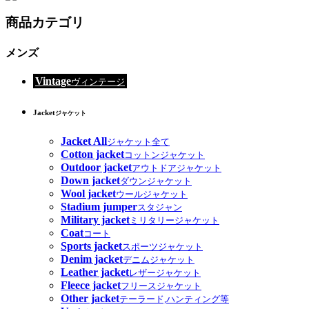
商品カテゴリ
メンズ
Vintage
ヴィンテージ
Jacket
ジャケット
Jacket All
ジャケット全て
Cotton jacket
コットンジャケット
Outdoor jacket
アウトドアジャケット
Down jacket
ダウンジャケット
Wool jacket
ウールジャケット
Stadium jumper
スタジャン
Military jacket
ミリタリージャケット
Coat
コート
Sports jacket
スポーツジャケット
Denim jacket
デニムジャケット
Leather jacket
レザージャケット
Fleece jacket
フリースジャケット
Other jacket
テーラード,ハンティング等