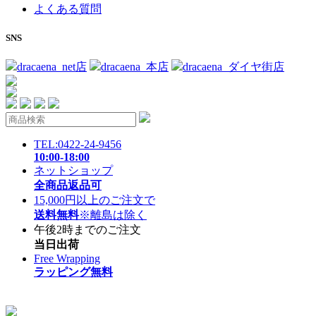
よくある質問
SNS
dracaena_net店
dracaena_本店
dracaena_ダイヤ街店
TEL:0422-24-9456
10:00-18:00
ネットショップ
全商品返品可
15,000円以上のご注文で
送料無料
※離島は除く
午後2時までのご注文
当日出荷
Free Wrapping
ラッピング無料