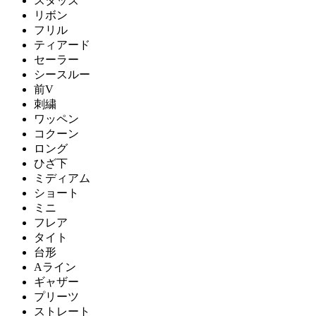
スタッズ
リボン
フリル
ティアード
セーラー
シースルー
前V
刺繍
ワッペン
コクーン
ロング
ひざ下
ミディアム
ショート
ミニ
フレア
タイト
台形
Aライン
ギャザー
プリーツ
ストレート