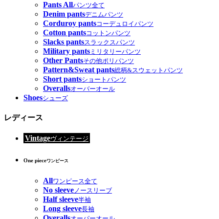
Pants All
パンツ全て
Denim pants
デニムパンツ
Corduroy pants
コーデュロイパンツ
Cotton pants
コットンパンツ
Slacks pants
スラックスパンツ
Military pants
ミリタリーパンツ
Other Pants
その他ポリパンツ
Pattern&Sweat pants
総柄&スウェットパンツ
Short pants
ショートパンツ
Overalls
オーバーオール
Shoes
シューズ
レディース
Vintage
ヴィンテージ
One piece
ワンピース
All
ワンピース全て
No sleeve
ノースリーブ
Half sleeve
半袖
Long sleeve
長袖
Overalls
オーバーオール