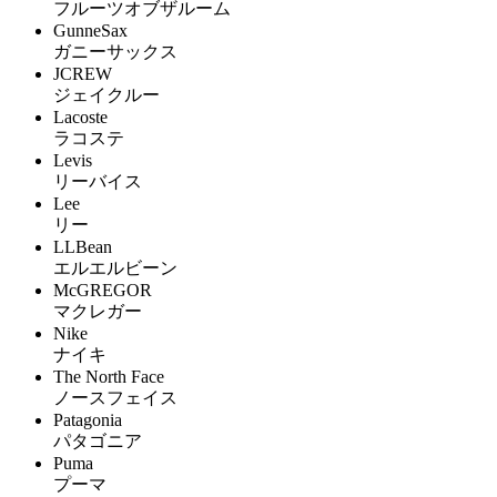
フルーツオブザルーム
GunneSax
ガニーサックス
JCREW
ジェイクルー
Lacoste
ラコステ
Levis
リーバイス
Lee
リー
LLBean
エルエルビーン
McGREGOR
マクレガー
Nike
ナイキ
The North Face
ノースフェイス
Patagonia
パタゴニア
Puma
プーマ