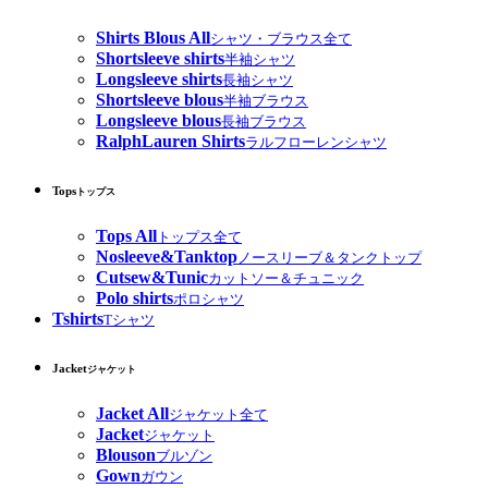
Shirts Blous All
シャツ・ブラウス全て
Shortsleeve shirts
半袖シャツ
Longsleeve shirts
長袖シャツ
Shortsleeve blous
半袖ブラウス
Longsleeve blous
長袖ブラウス
RalphLauren Shirts
ラルフローレンシャツ
Tops
トップス
Tops All
トップス全て
Nosleeve&Tanktop
ノースリーブ＆タンクトップ
Cutsew&Tunic
カットソー＆チュニック
Polo shirts
ポロシャツ
Tshirts
Tシャツ
Jacket
ジャケット
Jacket All
ジャケット全て
Jacket
ジャケット
Blouson
ブルゾン
Gown
ガウン