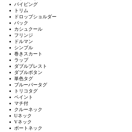
パイピング
トリム
ドロップショルダー
バック
カシュクール
フリンジ
ドルマン
シンプル
巻きスカート
ラップ
ダブルブレスト
ダブルボタン
単色タグ
ブルーバータグ
トリコタグ
ペイント
マチ付
クルーネック
Uネック
Vネック
ボートネック