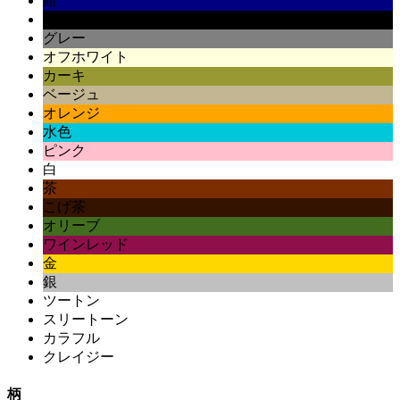
紺
黒
グレー
オフホワイト
カーキ
ベージュ
オレンジ
水色
ピンク
白
茶
こげ茶
オリーブ
ワインレッド
金
銀
ツートン
スリートーン
カラフル
クレイジー
柄