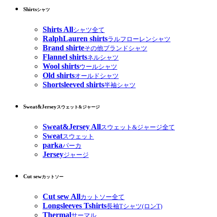
Shirts
シャツ
Shirts All
シャツ全て
RalphLauren shirts
ラルフローレンシャツ
Brand shirte
その他ブランドシャツ
Flannel shirts
ネルシャツ
Wool shirts
ウールシャツ
Old shirts
オールドシャツ
Shortsleeved shirts
半袖シャツ
Sweat&Jersey
スウェット&ジャージ
Sweat&Jersey All
スウェット&ジャージ全て
Sweat
スウェット
parka
パーカ
Jersey
ジャージ
Cut sew
カットソー
Cut sew All
カットソー全て
Longsleeves Tshirts
長袖Tシャツ(ロンT)
Thermal
サーマル