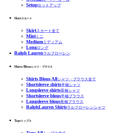
Setup
セットアップ
Skirt
スカート
Skirt
スカート全て
Mini
ミニ
Medium
ミディアム
Long
ロング
Ralph Lauren
ラルフローレン
Shirts Blous
シャツ・ブラウス
Shirts Blous All
シャツ・ブラウス全て
Shortsleeve shirts
半袖シャツ
Longsleeve shirts
長袖シャツ
Shortsleeve blous
半袖ブラウス
Longsleeve blous
長袖ブラウス
RalphLauren Shirts
ラルフローレンシャツ
Tops
トップス
Tops All