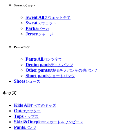
Sweat
スウェット
Sweat All
スウェット全て
Sweat
スウェット
Parka
パーカ
Jersey
ジャージ
Pants
パンツ
Pants All
パンツ全て
Denim pants
デニムパンツ
Other pants
総柄&チノパンその他パンツ
Short pants
ショートパンツ
Shoes
シューズ
キッズ
Kids All
すべてのキッズ
Outer
アウター
Tops
トップス
Skirt&Onepiece
スカート＆ワンピース
Pants
パンツ