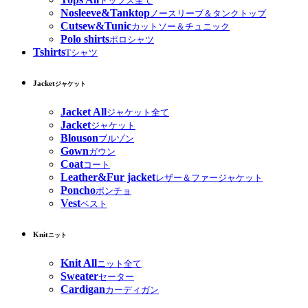
トップス全て
Nosleeve&Tanktop
ノースリーブ＆タンクトップ
Cutsew&Tunic
カットソー＆チュニック
Polo shirts
ポロシャツ
Tshirts
Tシャツ
Jacket
ジャケット
Jacket All
ジャケット全て
Jacket
ジャケット
Blouson
ブルゾン
Gown
ガウン
Coat
コート
Leather&Fur jacket
レザー＆ファージャケット
Poncho
ポンチョ
Vest
ベスト
Knit
ニット
Knit All
ニット全て
Sweater
セーター
Cardigan
カーディガン