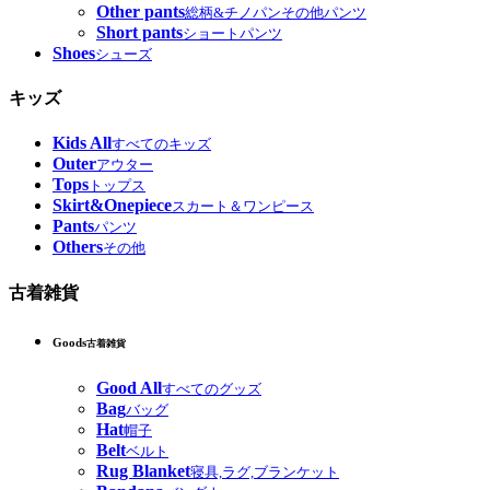
Other pants
総柄&チノパンその他パンツ
Short pants
ショートパンツ
Shoes
シューズ
キッズ
Kids All
すべてのキッズ
Outer
アウター
Tops
トップス
Skirt&Onepiece
スカート＆ワンピース
Pants
パンツ
Others
その他
古着雑貨
Goods
古着雑貨
Good All
すべてのグッズ
Bag
バッグ
Hat
帽子
Belt
ベルト
Rug Blanket
寝具,ラグ,ブランケット