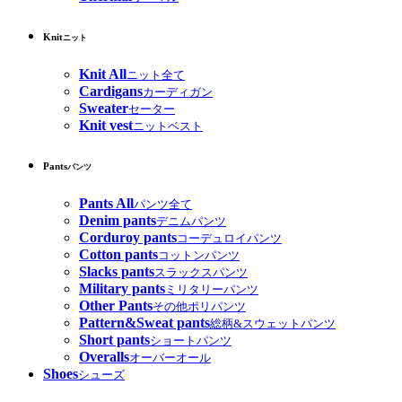
Knit
ニット
Knit All
ニット全て
Cardigans
カーディガン
Sweater
セーター
Knit vest
ニットベスト
Pants
パンツ
Pants All
パンツ全て
Denim pants
デニムパンツ
Corduroy pants
コーデュロイパンツ
Cotton pants
コットンパンツ
Slacks pants
スラックスパンツ
Military pants
ミリタリーパンツ
Other Pants
その他ポリパンツ
Pattern&Sweat pants
総柄&スウェットパンツ
Short pants
ショートパンツ
Overalls
オーバーオール
Shoes
シューズ