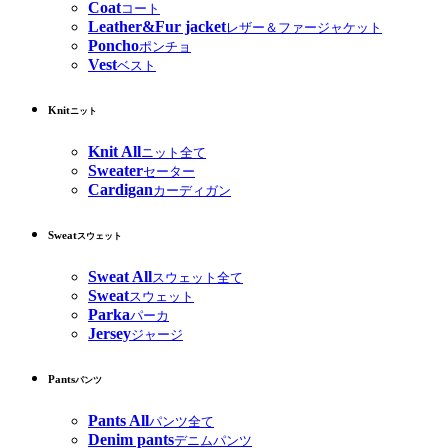
Coat
コート
Leather&Fur jacket
レザー＆ファージャケット
Poncho
ポンチョ
Vest
ベスト
Knit
ニット
Knit All
ニット全て
Sweater
セーター
Cardigan
カーディガン
Sweat
スウェット
Sweat All
スウェット全て
Sweat
スウェット
Parka
パーカ
Jersey
ジャージ
Pants
パンツ
Pants All
パンツ全て
Denim pants
デニムパンツ