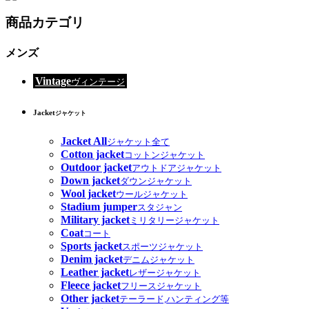
商品カテゴリ
メンズ
Vintage
ヴィンテージ
Jacket
ジャケット
Jacket All
ジャケット全て
Cotton jacket
コットンジャケット
Outdoor jacket
アウトドアジャケット
Down jacket
ダウンジャケット
Wool jacket
ウールジャケット
Stadium jumper
スタジャン
Military jacket
ミリタリージャケット
Coat
コート
Sports jacket
スポーツジャケット
Denim jacket
デニムジャケット
Leather jacket
レザージャケット
Fleece jacket
フリースジャケット
Other jacket
テーラード,ハンティング等