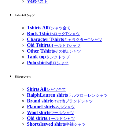
Vest
ベスト
Tshirts
Tシャツ
Tshirts All
Tシャツ全て
Rock Tshirts
ロックTシャツ
Character Tshirts
キャラクターTシャツ
Old Tshirts
オールドTシャツ
Other Tshirts
その他Tシャツ
Tank top
タンクトップ
Polo shirts
ポロシャツ
Shirts
シャツ
Shirts All
シャツ全て
RalphLauren shirts
ラルフローレンシャツ
Brand shirte
その他ブランドシャツ
Flannel shirts
ネルシャツ
Wool shirts
ウールシャツ
Old shirts
オールドシャツ
Shortsleeved shirts
半袖シャツ