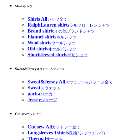
Shirts
シャツ
Shirts All
シャツ全て
RalphLauren shirts
ラルフローレンシャツ
Brand shirte
その他ブランドシャツ
Flannel shirts
ネルシャツ
Wool shirts
ウールシャツ
Old shirts
オールドシャツ
Shortsleeved shirts
半袖シャツ
Sweat&Jersey
スウェット&ジャージ
Sweat&Jersey All
スウェット&ジャージ全て
Sweat
スウェット
parka
パーカ
Jersey
ジャージ
Cut sew
カットソー
Cut sew All
カットソー全て
Longsleeves Tshirts
長袖Tシャツ(ロンT)
Thermal
サーマル