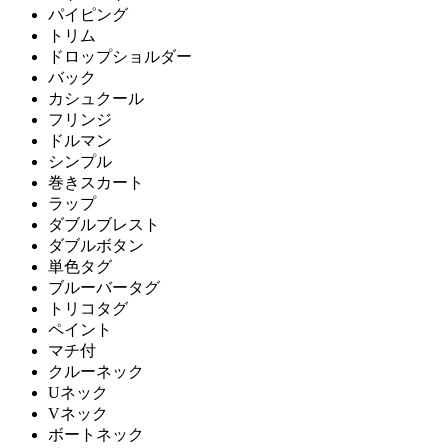
パイピング
トリム
ドロップショルダー
バック
カシュクール
フリンジ
ドルマン
シンプル
巻きスカート
ラップ
ダブルブレスト
ダブルボタン
単色タグ
ブルーバータグ
トリコタグ
ペイント
マチ付
クルーネック
Uネック
Vネック
ボートネック