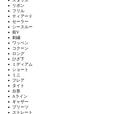
スタッズ
リボン
フリル
ティアード
セーラー
シースルー
前V
刺繍
ワッペン
コクーン
ロング
ひざ下
ミディアム
ショート
ミニ
フレア
タイト
台形
Aライン
ギャザー
プリーツ
ストレート