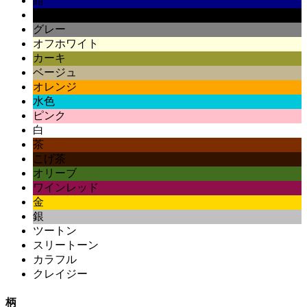
紺
黒
グレー
オフホワイト
カーキ
ベージュ
オレンジ
水色
ピンク
白
茶
こげ茶
オリーブ
ワインレッド
金
銀
ツートン
スリートーン
カラフル
クレイジー
柄