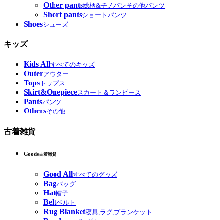
Other pants
総柄&チノパンその他パンツ
Short pants
ショートパンツ
Shoes
シューズ
キッズ
Kids All
すべてのキッズ
Outer
アウター
Tops
トップス
Skirt&Onepiece
スカート＆ワンピース
Pants
パンツ
Others
その他
古着雑貨
Goods
古着雑貨
Good All
すべてのグッズ
Bag
バッグ
Hat
帽子
Belt
ベルト
Rug Blanket
寝具,ラグ,ブランケット