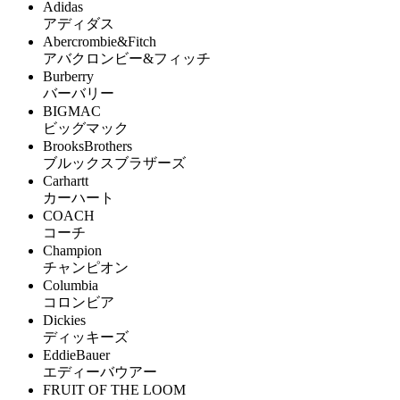
Adidas
アディダス
Abercrombie&Fitch
アバクロンビー&フィッチ
Burberry
バーバリー
BIGMAC
ビッグマック
BrooksBrothers
ブルックスブラザーズ
Carhartt
カーハート
COACH
コーチ
Champion
チャンピオン
Columbia
コロンビア
Dickies
ディッキーズ
EddieBauer
エディーバウアー
FRUIT OF THE LOOM