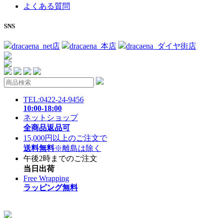
よくある質問
SNS
dracaena_net店
dracaena_本店
dracaena_ダイヤ街店
TEL:0422-24-9456
10:00-18:00
ネットショップ
全商品返品可
15,000円以上のご注文で
送料無料
※離島は除く
午後2時までのご注文
当日出荷
Free Wrapping
ラッピング無料