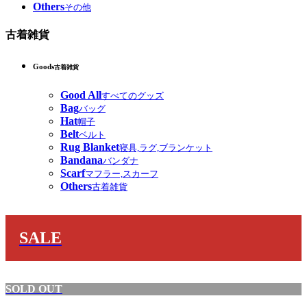
Others
その他
古着雑貨
Goods
古着雑貨
Good All
すべてのグッズ
Bag
バッグ
Hat
帽子
Belt
ベルト
Rug Blanket
寝具,ラグ,ブランケット
Bandana
バンダナ
Scarf
マフラー,スカーフ
Others
古着雑貨
SALE
SOLD OUT