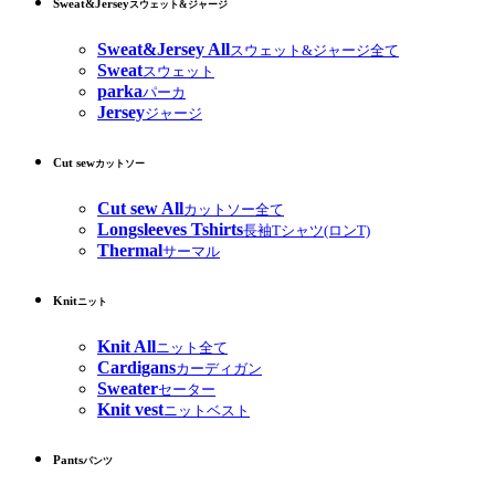
Sweat&Jersey
スウェット&ジャージ
Sweat&Jersey All
スウェット&ジャージ全て
Sweat
スウェット
parka
パーカ
Jersey
ジャージ
Cut sew
カットソー
Cut sew All
カットソー全て
Longsleeves Tshirts
長袖Tシャツ(ロンT)
Thermal
サーマル
Knit
ニット
Knit All
ニット全て
Cardigans
カーディガン
Sweater
セーター
Knit vest
ニットベスト
Pants
パンツ