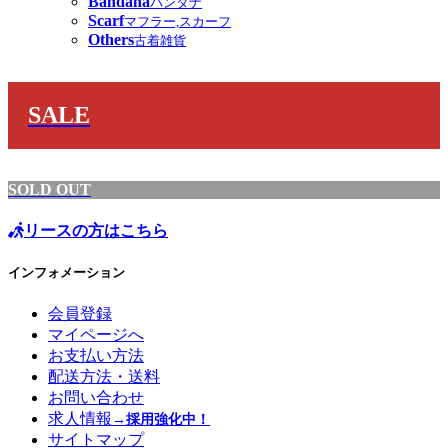
Bandana
バンダナ
Scarf
マフラー,スカーフ
Others
古着雑貨
SALE
SOLD OUT
リースの方はこちら
インフォメーション
会員登録
マイページへ
お支払い方法
配送方法・送料
お問い合わせ
求人情報
→採用強化中！
サイトマップ