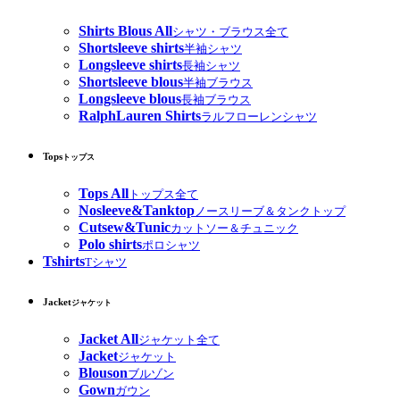
Shirts Blous All
シャツ・ブラウス全て
Shortsleeve shirts
半袖シャツ
Longsleeve shirts
長袖シャツ
Shortsleeve blous
半袖ブラウス
Longsleeve blous
長袖ブラウス
RalphLauren Shirts
ラルフローレンシャツ
Tops
トップス
Tops All
トップス全て
Nosleeve&Tanktop
ノースリーブ＆タンクトップ
Cutsew&Tunic
カットソー＆チュニック
Polo shirts
ポロシャツ
Tshirts
Tシャツ
Jacket
ジャケット
Jacket All
ジャケット全て
Jacket
ジャケット
Blouson
ブルゾン
Gown
ガウン