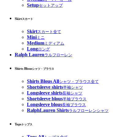
Setup
セットアップ
Skirt
スカート
Skirt
スカート全て
Mini
ミニ
Medium
ミディアム
Long
ロング
Ralph Lauren
ラルフローレン
Shirts Blous
シャツ・ブラウス
Shirts Blous All
シャツ・ブラウス全て
Shortsleeve shirts
半袖シャツ
Longsleeve shirts
長袖シャツ
Shortsleeve blous
半袖ブラウス
Longsleeve blous
長袖ブラウス
RalphLauren Shirts
ラルフローレンシャツ
Tops
トップス
Tops All