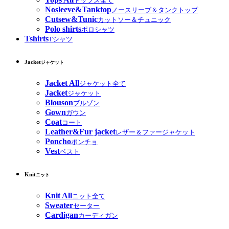
トップス全て
Nosleeve&Tanktop
ノースリーブ＆タンクトップ
Cutsew&Tunic
カットソー＆チュニック
Polo shirts
ポロシャツ
Tshirts
Tシャツ
Jacket
ジャケット
Jacket All
ジャケット全て
Jacket
ジャケット
Blouson
ブルゾン
Gown
ガウン
Coat
コート
Leather&Fur jacket
レザー＆ファージャケット
Poncho
ポンチョ
Vest
ベスト
Knit
ニット
Knit All
ニット全て
Sweater
セーター
Cardigan
カーディガン