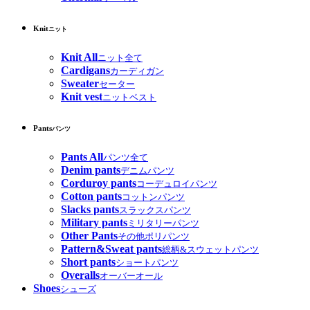
Knit
ニット
Knit All
ニット全て
Cardigans
カーディガン
Sweater
セーター
Knit vest
ニットベスト
Pants
パンツ
Pants All
パンツ全て
Denim pants
デニムパンツ
Corduroy pants
コーデュロイパンツ
Cotton pants
コットンパンツ
Slacks pants
スラックスパンツ
Military pants
ミリタリーパンツ
Other Pants
その他ポリパンツ
Pattern&Sweat pants
総柄&スウェットパンツ
Short pants
ショートパンツ
Overalls
オーバーオール
Shoes
シューズ