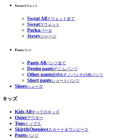
Sweat
スウェット
Sweat All
スウェット全て
Sweat
スウェット
Parka
パーカ
Jersey
ジャージ
Pants
パンツ
Pants All
パンツ全て
Denim pants
デニムパンツ
Other pants
総柄&チノパンその他パンツ
Short pants
ショートパンツ
Shoes
シューズ
キッズ
Kids All
すべてのキッズ
Outer
アウター
Tops
トップス
Skirt&Onepiece
スカート＆ワンピース
Pants
パンツ