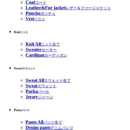
Coat
コート
Leather&Fur jacket
レザー＆ファージャケット
Poncho
ポンチョ
Vest
ベスト
Knit
ニット
Knit All
ニット全て
Sweater
セーター
Cardigan
カーディガン
Sweat
スウェット
Sweat All
スウェット全て
Sweat
スウェット
Parka
パーカ
Jersey
ジャージ
Pants
パンツ
Pants All
パンツ全て
Denim pants
デニムパンツ