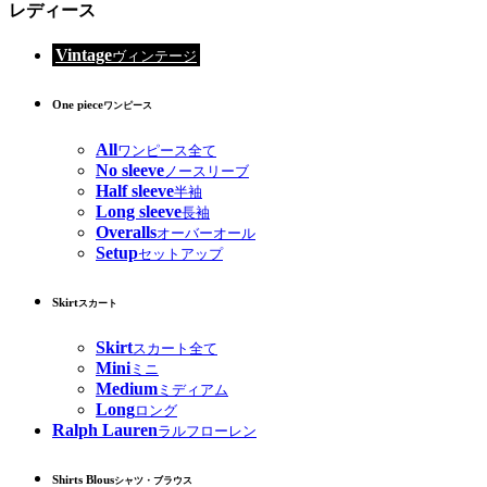
レディース
Vintage
ヴィンテージ
One piece
ワンピース
All
ワンピース全て
No sleeve
ノースリーブ
Half sleeve
半袖
Long sleeve
長袖
Overalls
オーバーオール
Setup
セットアップ
Skirt
スカート
Skirt
スカート全て
Mini
ミニ
Medium
ミディアム
Long
ロング
Ralph Lauren
ラルフローレン
Shirts Blous
シャツ・ブラウス