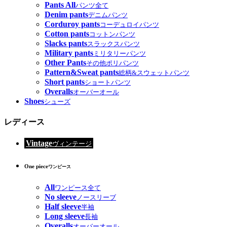
Pants All
パンツ全て
Denim pants
デニムパンツ
Corduroy pants
コーデュロイパンツ
Cotton pants
コットンパンツ
Slacks pants
スラックスパンツ
Military pants
ミリタリーパンツ
Other Pants
その他ポリパンツ
Pattern&Sweat pants
総柄&スウェットパンツ
Short pants
ショートパンツ
Overalls
オーバーオール
Shoes
シューズ
レディース
Vintage
ヴィンテージ
One piece
ワンピース
All
ワンピース全て
No sleeve
ノースリーブ
Half sleeve
半袖
Long sleeve
長袖
Overalls
オーバーオール