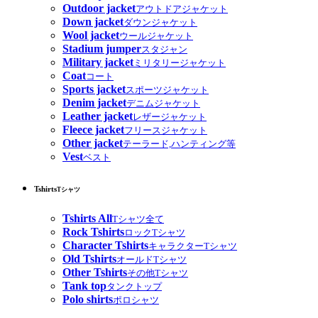
Outdoor jacket
アウトドアジャケット
Down jacket
ダウンジャケット
Wool jacket
ウールジャケット
Stadium jumper
スタジャン
Military jacket
ミリタリージャケット
Coat
コート
Sports jacket
スポーツジャケット
Denim jacket
デニムジャケット
Leather jacket
レザージャケット
Fleece jacket
フリースジャケット
Other jacket
テーラード,ハンティング等
Vest
ベスト
Tshirts
Tシャツ
Tshirts All
Tシャツ全て
Rock Tshirts
ロックTシャツ
Character Tshirts
キャラクターTシャツ
Old Tshirts
オールドTシャツ
Other Tshirts
その他Tシャツ
Tank top
タンクトップ
Polo shirts
ポロシャツ