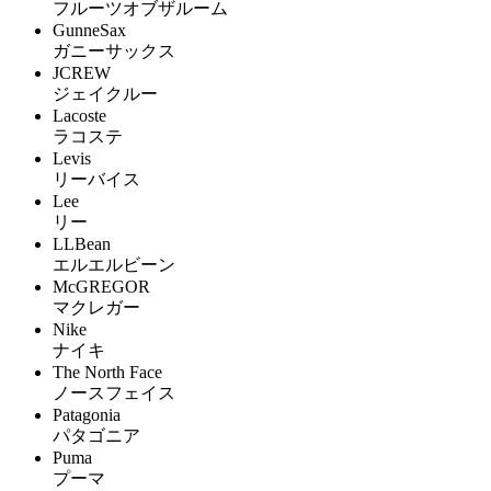
フルーツオブザルーム
GunneSax
ガニーサックス
JCREW
ジェイクルー
Lacoste
ラコステ
Levis
リーバイス
Lee
リー
LLBean
エルエルビーン
McGREGOR
マクレガー
Nike
ナイキ
The North Face
ノースフェイス
Patagonia
パタゴニア
Puma
プーマ